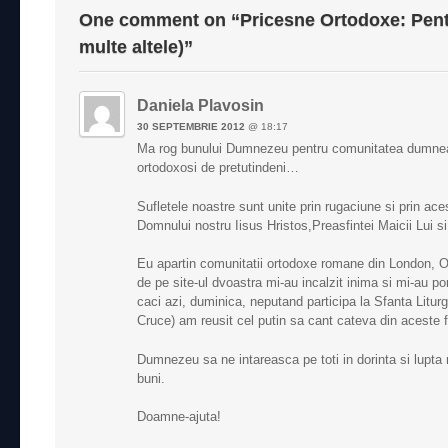
One comment on “
Pricesne Ortodoxe: Pen
multe altele)
”
Daniela Plavosin
30 SEPTEMBRIE 2012
@
18:17
Ma rog bunului Dumnezeu pentru comunitatea dumneav
ortodoxosi de pretutindeni…
Sufletele noastre sunt unite prin rugaciune si prin ac
Domnului nostru Iisus Hristos,Preasfintei Maicii Lui si
Eu apartin comunitatii ortodoxe romane din London, On
de pe site-ul dvoastra mi-au incalzit inima si mi-au po
caci azi, duminica, neputand participa la Sfanta Liturg
Cruce) am reusit cel putin sa cant cateva din acest
Dumnezeu sa ne intareasca pe toti in dorinta si lupta n
buni.
Doamne-ajuta!