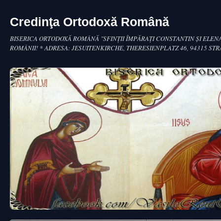
Credinţa Ortodoxă Română
BISERICA ORTODOXĂ ROMÂNĂ "SFINŢII ÎMPĂRAŢI CONSTANTIN ŞI ELENA
ROMÂNII! * ADRESA: JESUITENKIRCHE, THERESIENPLATZ 46, 94315 ST