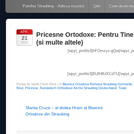
Main menu
Skip to content
Parohia Straubing – Adresa noastră
Ştiri
Cum devin m
APR.
Pricesne Ortodoxe: Pentru Tin
21
(si multe altele)
2012
[wpyt_profile3]hFOmzys-gQw[/wpyt_pro
[wpyt_profile3]BUlH8UXCdTU[/wpyt_pro
Postat de Vasile Florin Reut
•
in
Biserica Ortodoxa Romana Straubing Germania
,
Reut
,
Pricesne
,
Rumänisch Orthodoxe Kirche Straubing Deutschland
,
Toate
Post navigation
Sfanta Cruce – al doilea Hram al Bisericii
Ortodoxe din Straubing