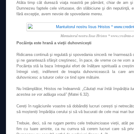
Atâta timp cât durează viaţa noastră pe pământ, chiar de am şi u
Dumnezeu faptele cele virtuoase, din slăbiciune şi din neputinţă, e
fără excepţie, avem nevoie de spovedanie mereu.
Mantuitorul nostru Iisus Hristos * www.credinta-
Pocăinţa este hrană a vieţii duhovniceşti
Ridicarea continuă şi regulată şi spovedania sinceră ne înarmează cu
şi ne garantează sfârşit creştinesc, în pace, de vreme ce ne vom afl
Pocăința stă la baza întregului efort de înălțare spirituală a crești
întregii vieți, indiferent de treapta duhovnicească la care 
duhovnicesc a tuturor celor ce tind spre mâtuire.
Nu întâmplător, Hristos ne îndeamnă:
„Căutați mai întâi împărăția l
acestea se vor adăuga vouă”
(Matei 6.32).
Cereți în rugăciunile voastre să dobândiți lucruri cerești și netrecăt
să moșteniți împărăția cerului și să vă bucurati de cele mai mari bun
Trebuie, deci, să ne rugam pentru cele trebuincioase vieții, atât pent
fim cu luare aminte, ca nu cumva să cerem lucruri care să privea