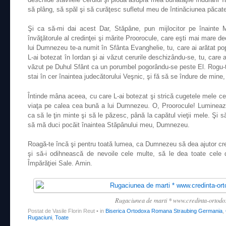
să plâng, să spăl şi să curăţesc sufletul meu de întinăciunea păcatel
Şi ca să-mi dai acest Dar, Stăpâne, pun mijlocitor pe înainte M
învăţătorule al credinţei şi mărite Proorocule, care eşti mai mare dec
lui Dumnezeu te-a numit în Sfânta Evanghelie, tu, care ai arătat pop
L-ai botezat în Iordan şi ai văzut cerurile deschizându-se, tu, care a
văzut pe Duhul Sfânt ca un porumbel pogorându-se peste El. Rogu-te,
stai în cer înaintea judecătorului Veşnic, şi fă să se îndure de mine,
Întinde mâna aceea, cu care L-ai botezat şi strică cugetele mele cel
viaţa pe calea cea bună a lui Dumnezeu. O, Proorocule! Lumineaz
ca să le ţin minte şi să le păzesc, până la capătul vieţii mele. Şi s
să mă duci pocăit înaintea Stăpânului meu, Dumnezeu.
Roagă-te încă şi pentru toată lumea, ca Dumnezeu să dea ajutor creştin
şi să-i odihnească de nevoile cele multe, să le dea toate cele d
Împărăţiei Sale. Amin.
Rugaciunea de marti * www.credinta-ortod
Postat de Vasile Florin Reut
•
in
Biserica Ortodoxa Romana Straubing Germania
,
Rugaciuni
,
Toate