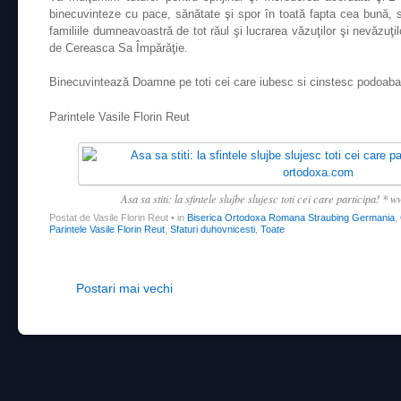
binecuvinteze cu pace, sănătate şi spor în toată fapta cea bună, 
familiile dumneavoastră de tot răul şi lucrarea văzuţilor şi nevăzuţ
de Cereasca Sa Împărăţie.
Binecuvintează Doamne pe toti cei care iubesc si cinstesc podoaba 
Parintele Vasile Florin Reut
Asa sa stiti: la sfintele slujbe slujesc toti cei care participa! 
Postat de Vasile Florin Reut
•
in
Biserica Ortodoxa Romana Straubing Germania
,
Parintele Vasile Florin Reut
,
Sfaturi duhovnicesti
,
Toate
Post navigation
Postari mai vechi