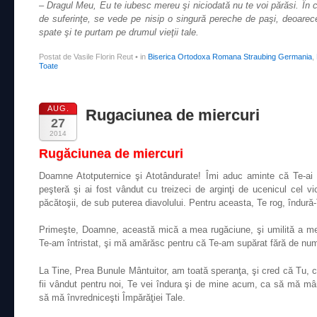
– Dragul Meu, Eu te iubesc mereu şi niciodată nu te voi părăsi. În cli
de suferinţe, se vede pe nisip o singură pereche de paşi, deoarec
spate şi te purtam pe drumul vieţii tale.
Postat de Vasile Florin Reut
•
in
Biserica Ortodoxa Romana Straubing Germania
,
Toate
AUG.
Rugaciunea de miercuri
27
2014
Rugăciunea de miercuri
Doamne Atotputernice şi Atotândurate! Îmi aduc aminte că Te-ai
peşteră şi ai fost vândut cu treizeci de arginţi de ucenicul cel v
păcătoşii, de sub puterea diavolului. Pentru aceasta, Te rog, îndură
Primeşte, Doamne, această mică a mea rugăciune, şi umilită a mea
Te-am întristat, şi mă amărăsc pentru că Te-am supărat fără de num
La Tine, Prea Bunule Mântuitor, am toată speranţa, şi cred că Tu, ca
fii vândut pentru noi, Te vei îndura şi de mine acum, ca să mă mânt
să mă învredniceşti Împărăţiei Tale.