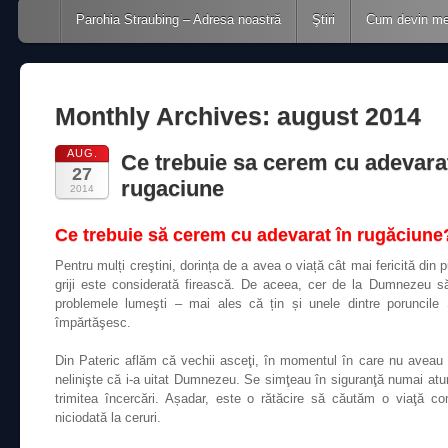
Main menu
Skip to content
Parohia Straubing – Adresa noastră
Ştiri
Cum devin m
Monthly Archives:
august 2014
AUG.
Ce trebuie sa cerem cu adevarat
27
rugaciune
2014
Ce trebuie să cerem cu adevarat în rugăciune
Pentru mulți creştini, dorința de a avea o viață cât mai fericită din 
griji este considerată firească. De aceea, cer de la Dumnezeu să
problemele lumeşti – mai ales că țin și unele dintre poruncile 
împărtăşesc.
Din Pateric aflăm că vechii asceţi, în momentul în care nu aveau n
nelinişte că i-a uitat Dumnezeu. Se simţeau în siguranţă numai at
trimitea încercări. Așadar, este o rătăcire să căutăm o viaţă co
niciodată la ceruri.