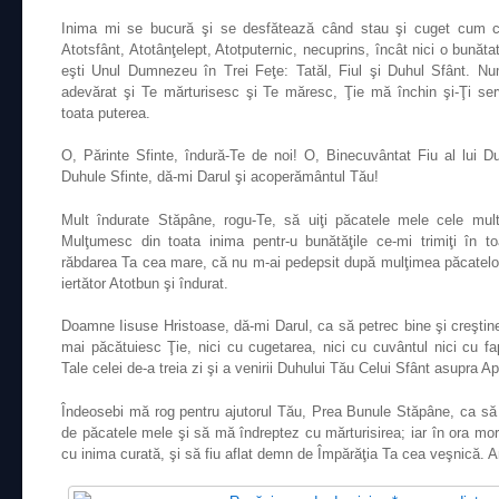
Inima mi se bucură şi se desfătează când stau şi cuget cum 
Atotsfânt, Atotânţelept, Atotputernic, necuprins, încât nici o bunătat
eşti Unul Dumnezeu în Trei Feţe: Tatăl, Fiul şi Duhul Sfânt.
adevărat şi Te mărturisesc şi Te măresc, Ţie mă închin şi-Ţi ser
toata puterea.
O, Părinte Sfinte, îndură-Te de noi! O, Binecuvântat Fiu al lui 
Duhule Sfinte, dă-mi Darul şi acoperământul Tău!
Mult îndurate Stăpâne, rogu-Te, să uiţi păcatele mele cele mult
Mulţumesc din toata inima pentr-u bunătăţile ce-mi trimiţi în to
răbdarea Ta cea mare, că nu m-ai pedepsit după mulţimea păcatelor
iertător Atotbun şi îndurat.
Doamne Iisuse Hristoase, dă-mi Darul, ca să petrec bine şi creşti
mai păcătuiesc Ţie, nici cu cugetarea, nici cu cuvântul nici cu fap
Tale celei de-a treia zi şi a venirii Duhului Tău Celui Sfânt asupra Apo
Îndeosebi mă rog pentru ajutorul Tău, Prea Bunule Stăpâne, ca 
de păcatele mele şi să mă îndreptez cu mărturisirea; iar în ora morţi
cu inima curată, şi să fiu aflat demn de Împărăţia Ta cea veşnică. 