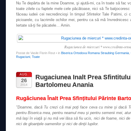
Nu Te depărta de la mine Doamne, şi ajută-mi, ca în toate să fac vo
toate zilele cu faptele mele cele păcătoase, nici să Te batjocores
făceau iudeii cei necredincioşi în timpul Sfintelor Tale Patimi, c
picioarele, cu lacrimile ochilor mei, pentru ca să mă învrednicesc
Iertate să-ţi fie păcatele… Amin.
Rugaciunea de miercuri * www.credinta-orto
Postat de Vasile Florin Reut
•
in
Biserica Ortodoxa Romana Straubing Germania
,
Rugaciuni
,
Toate
AUG.
Rugaciunea Inalt Prea Sfintitulu
26
Bartolomeu Anania
2014
Rugăciunea Înalt Prea Sfințitului Părinte Bar
″Doamne, dacă Tu crezi că mai poţi face ceva cu mine şi dacă Tu
pentru Biserica mea, pentru neamul meu şi pentru semenii mei, atun
mă laşi în viaţă şi nu mă vei lăsa să fiu ucis, nici de foame, nici de s
nici de gloanţele oamenilor şi nici de dinţii lupilor.