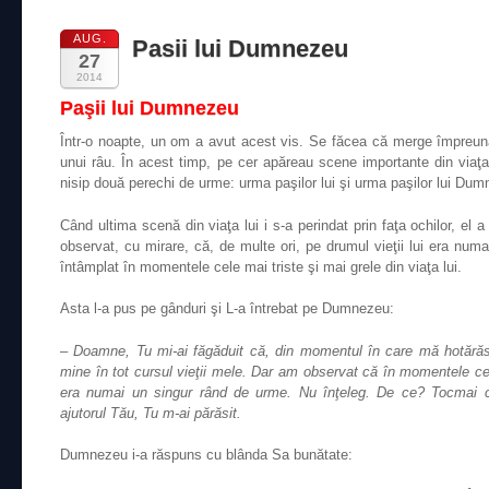
AUG.
Pasii lui Dumnezeu
27
2014
Paşii lui Dumnezeu
Într-o noapte, un om a avut acest vis. Se făcea că merge împreu
unui râu. În acest timp, pe cer apăreau scene importante din viaţa
nisip două perechi de urme: urma paşilor lui şi urma paşilor lui Du
Când ultima scenă din viaţa lui i s-a perindat prin faţa ochilor, el a
observat, cu mirare, că, de multe ori, pe drumul vieţii lui era num
întâmplat în momentele cele mai triste şi mai grele din viaţa lui.
Asta l-a pus pe gânduri şi L-a întrebat pe Dumnezeu:
– Doamne, Tu mi-ai făgăduit că, din momentul în care mă hotărăsc
mine în tot cursul vieţii mele. Dar am observat că în momentele ce
era numai un singur rând de urme. Nu înţeleg. De ce? Tocmai
ajutorul Tău, Tu m-ai părăsit.
Dumnezeu i-a răspuns cu blânda Sa bunătate: