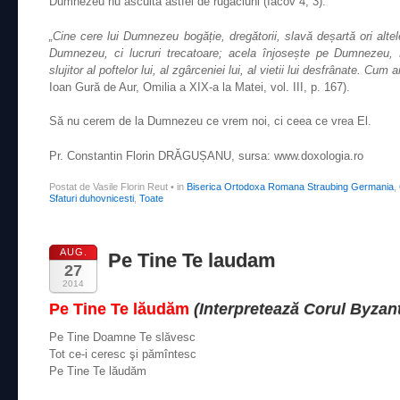
Dumnezeu nu ascultă astfel de rugăciuni (Iacov 4, 3).
„Cine cere lui Dumnezeu bogăție, dregătorii, slavă deșartă ori altel
Dumnezeu, ci lucruri trecatoare; acela înjosește pe Dumnezeu, 
slujitor al poftelor lui, al zgârceniei lui, al vietii lui desfrânate. C
Ioan Gură de Aur, Omilia a XIX-a la Matei, vol. III, p. 167).
Să nu cerem de la Dumnezeu ce vrem noi, ci ceea ce vrea El.
Pr. Constantin Florin DRĂGUȘANU, sursa: www.doxologia.ro
Postat de Vasile Florin Reut
•
in
Biserica Ortodoxa Romana Straubing Germania
,
Sfaturi duhovnicesti
,
Toate
AUG.
Pe Tine Te laudam
27
2014
Pe Tine Te lăudăm
(Interpretează Corul Byzan
Pe Tine Doamne Te slăvesc
Tot ce-i ceresc şi pămîntesc
Pe Tine Te lăudăm