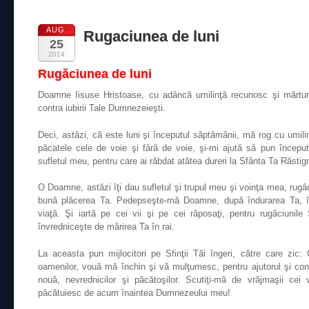
AUG.
Rugaciunea de luni
25
2014
Rugăciunea de luni
Doamne Iisuse Hristoase, cu adâncă umilinţă recunosc şi mărtur
contra iubirii Tale Dumnezeieşti.
Deci, astăzi, că este luni şi începutul săptămânii, mă rog cu umilinţ
păcatele cele de voie şi fără de voie, şi-mi ajută să pun începu
sufletul meu, pentru care ai răbdat atâtea dureri la Sfânta Ta Răstign
O Doamne, astăzi îţi dau sufletul şi trupul meu şi voinţa mea, rug
bună plăcerea Ta. Pedepseşte-mă Doamne, după îndurarea Ta, în
viaţă. Şi iartă pe cei vii şi pe cei răposaţi, pentru rugăciunile 
învredniceşte de mărirea Ta în rai.
La aceasta pun mijlocitori pe Sfinţii Tăi îngeri, către care zic: O,
oamenilor, vouă mă închin şi vă mulţumesc, pentru ajutorul şi cond
nouă, nevrednicilor şi păcătoşilor. Scutiţi-mă de vrăjmaşii ce
păcătuiesc de acum înaintea Dumnezeului meu!