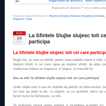
Rugăciunea de duminica * www.credinta-orto
Postat de Vasile Florin Reut
•
in
Biserica Ortodoxa Romana Straubing Germania
,
Rugaciuni
,
Toate
AUG.
La Sfintele Slujbe slujesc toti c
24
participa
2014
La Sfintele Slujbe slujesc toti cei care particip
Dragii mei, as vrea sa retineti, pentru toata cealalta vreme a vietii, 
slujitorii sfintiti si cei care-i ajuta pe slujitorii sfintiti, de pilda c
credinciosii trebuie sa slujeasca; si slujesc, la masurile lor.
Asa sa stiti: la sfintele slujbe slujesc toti cei care participa!
Unele slujbe sunt in asa fel randuite de parintii cei duhovnicesti, in
cei care iau parte la ele, ca slujitori, nu ca asistenti; adica no
facem lucrul lui Dumnezeu, cu totii.
Va mulţumim tuturor pentru sprijinul şi încrederea acordată ş