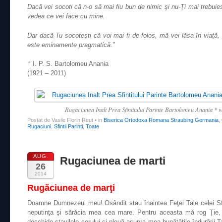
Dacă vei socoti că n-o să mai fiu bun de nimic şi nu-Ţi mai trebuie
vedea ce vei face cu mine.
Dar dacă Tu socoteşti că voi mai fi de folos, mă vei lăsa în viaţă, 
este eminamente pragmatică.″
† I. P. S. Bartolomeu Anania
(1921 – 2011)
Rugaciunea Inalt Prea Sfintitului Parinte Bartolomeu Anania *
Postat de Vasile Florin Reut
•
in
Biserica Ortodoxa Romana Straubing Germania
,
Rugaciuni
,
Sfintii Parinti
,
Toate
AUG.
Rugaciunea de marti
26
2014
Rugăciunea de marţi
Doamne Dumnezeul meu! Osândit stau înaintea Feţei Tale celei Sfi
neputinţa şi sărăcia mea cea mare. Pentru aceasta mă rog Ţie, o,
deschide stavilele cerului şi plouă asupra mea bunătăţile îndurării T