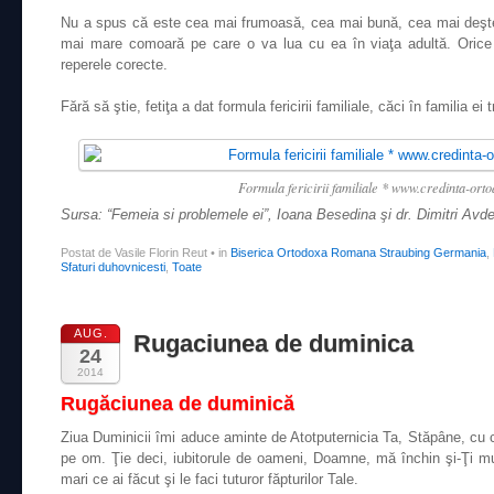
Nu a spus că este cea mai frumoasă, cea mai bună, cea mai deşt
mai mare comoară pe care o va lua cu ea în viaţa adultă. Orice s
reperele corecte.
Fără să ştie, fetiţa a dat formula fericirii familiale, căci în familia ei 
Formula fericirii familiale * www.credinta-or
Sursa: “Femeia si problemele ei”, Ioana Besedina şi dr. Dimitri Avd
Postat de Vasile Florin Reut
•
in
Biserica Ortodoxa Romana Straubing Germania
,
Sfaturi duhovnicesti
,
Toate
AUG.
Rugaciunea de duminica
24
2014
Rugăciunea de duminică
Ziua Duminicii îmi aduce aminte de Atotputernicia Ta, Stăpâne, cu c
pe om. Ţie deci, iubitorule de oameni, Doamne, mă închin şi-Ţi mu
mari ce ai făcut şi le faci tuturor făpturilor Tale.