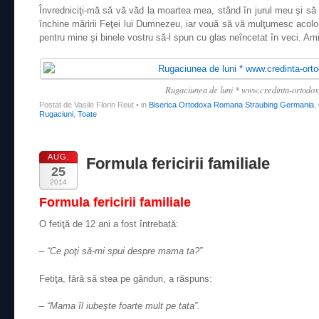
Învredniciţi-mă să vă văd la moartea mea, stând în jurul meu şi să 
închine măririi Feţei lui Dumnezeu, iar vouă să vă mulţumesc acolo, 
pentru mine şi binele vostru să-l spun cu glas neîncetat în veci. Am
Rugaciunea de luni * www.credinta-ortodo
Postat de Vasile Florin Reut
•
in
Biserica Ortodoxa Romana Straubing Germania
,
Rugaciuni
,
Toate
AUG.
Formula fericirii familiale
25
2014
Formula fericirii familiale
O fetiţă de 12 ani a fost întrebată:
– “Ce poţi să-mi spui despre mama ta?”
Fetiţa, fără să stea pe gânduri, a răspuns:
– “Mama îl iubeşte foarte mult pe tata”.