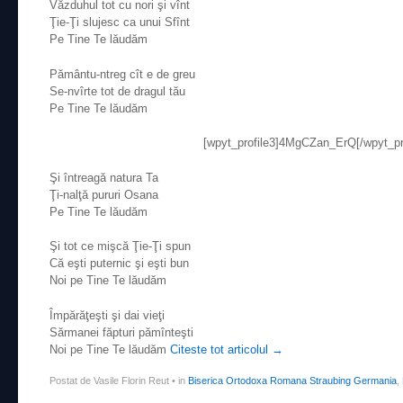
Văzduhul tot cu nori şi vînt
Ţie-Ţi slujesc ca unui Sfînt
Pe Tine Te lăudăm
Pământu-ntreg cît e de greu
Se-nvîrte tot de dragul tău
Pe Tine Te lăudăm
[wpyt_profile3]4MgCZan_ErQ[/wpyt_pro
Şi întreagă natura Ta
Ţi-nalţă pururi Osana
Pe Tine Te lăudăm
Şi tot ce mişcă Ţie-Ţi spun
Că eşti puternic şi eşti bun
Noi pe Tine Te lăudăm
Împărăţeşti şi dai vieţi
Sărmanei făpturi pămînteşti
Noi pe Tine Te lăudăm
Citeste tot articolul
→
Postat de Vasile Florin Reut
•
in
Biserica Ortodoxa Romana Straubing Germania
,