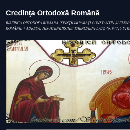
Credinţa Ortodoxă Română
BISERICA ORTODOXĂ ROMÂNĂ "SFINŢII ÎMPĂRAŢI CONSTANTIN ŞI ELENA
ROMÂNII! * ADRESA: JESUITENKIRCHE, THERESIENPLATZ 46, 94315 ST