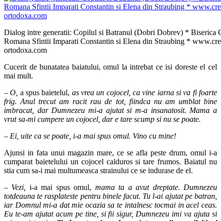
Dialog intre generatii: Copilul si Batranul (Dobri Dobrev) * Biserica
Romana Sfintii Imparati Constantin si Elena din Straubing * www.cre
ortodoxa.com
Cucerit de bunatatea baiatului, omul la intrebat ce isi doreste el cel
mai mult.
– O,
a spus baietelul,
as vrea un cojocel, ca vine iarna si va fi foarte
frig. Anul trecut am racit rau de tot, fiindca nu am umblat bine
imbracat, dar Dumnezeu mi-a ajutat si m-a insanatosit. Mama a
vrut sa-mi cumpere un cojocel, dar e tare scump si nu se poate.
– Ei, uite ca se poate, i-a mai spus omul. Vino cu mine!
Ajunsi in fata unui magazin mare, ce se afla peste drum, omul i-a
cumparat baietelului un cojocel calduros si tare frumos. Baiatul nu
stia cum sa-i mai multumeasca strainului ce se indurase de el.
– Vezi,
i-a mai spus omul,
mama ta a avut dreptate. Dumnezeu
totdeauna te rasplateste pentru binele facut. Tu l-ai ajutat pe batran,
iar Domnul mi-a dat mie ocazia sa te intalnesc tocmai in acel ceas.
Eu te-am ajutat acum pe tine, si fii sigur, Dumnezeu imi va ajuta si