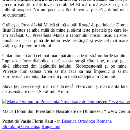
precum valurile mării lovesc corăbiile! El mă urmăreşte ziua şi mă
tulbură noaptea. Nu am pace – sufletul meu se pleacă – duhul meu
se cutremură.
Grăbeşte, Prea slăvită Maică şi mă ajută! Roagă-L pe dulcele Domn
Iisus Hristos să aibă milă de mine şi să-mi ierte păcatele pe care le-
am săvârşit. O, Preasfântă Maică a Domnului nostru Iisus Hristos,
bunătatea ta cea plină de iubire este nesfârşită şi este cel mai mare
vrăjmaş al puterilor iadului.
Chiar atunci când cel mai mare păcătos cade în străfundurile iadului,
împins de forte diabolice, dacă acesta strigă către tine, tu eşti gata
să-1 eliberezi din legăturile iadului. Slobozeşte-mă şi pe mine.
Priveşte cum satana vrea să mă facă să mă împiedic şi să-mi
zdrobească credinţa, dar eu îmi pun toată nădejdea în Domnul.
Slavă ţie, ceea ce eşti mai cinstită decât Heruvimii şi mai mărită fără
de asemănare decât Serafimii. Amin.
Maica Domnului, Preasfanta Nascatoare de Dumnezeu * www.credin
Postat de Vasile Florin Reut
•
in
Biserica Ortodoxa Romana
Straubing Germania
,
Rugaciuni