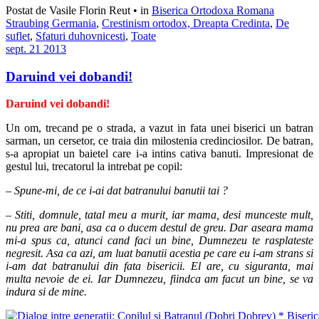
Postat de Vasile Florin Reut
•
in
Biserica Ortodoxa Romana
Straubing Germania
,
Crestinism ortodox, Dreapta Credinta
,
De
suflet
,
Sfaturi duhovnicesti
,
Toate
sept.
21
2013
Daruind vei dobandi!
Daruind vei dobandi!
Un om, trecand pe o strada, a vazut in fata unei biserici un batran
sarman, un cersetor, ce traia din milostenia credinciosilor. De batran,
s-a apropiat un baietel care i-a intins cativa banuti. Impresionat de
gestul lui, trecatorul la intrebat pe copil:
– Spune-mi, de ce i-ai dat batranului banutii tai ?
– Stiti, domnule, tatal meu a murit, iar mama, desi munceste mult,
nu prea are bani, asa ca o ducem destul de greu. Dar aseara mama
mi-a spus ca, atunci cand faci un bine, Dumnezeu te rasplateste
negresit. Asa ca azi, am luat banutii acestia pe care eu i-am strans si
i-am dat batranului din fata bisericii. El are, cu siguranta, mai
multa nevoie de ei. Iar Dumnezeu, fiindca am facut un bine, se va
indura si de mine.