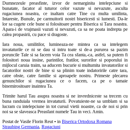
Dumnezeule preasfinte, izvor de nemarginita intelepciune si
bunatate, facator al tuturor celor vazute si nevazute, asculta
rugaciunea noastra, ce inaltam catre Tine cu multa umilinta,
Intareste, Bunule, pe carmuitorii nostri bisericesti si lumesti. Da-le
lor sa cugete cele bune si folositoare pentru Biserica si Tara noastra.
Apara-i de vrajmasii vazuti si nevazuti, ca sa ne poata indrepta pe
calea propasirii, cu pace si dragoste.
Iara noua, umilitilor, lumineaza-ne mintea ca sa intelegem
invataturile ce ni se dau si intru toate si de-a pururea sa pazim
poruncile Tale si sa facem voia Ta cea sfanta,-ca, astfel, sa putem fi
folositori noua insine, parintilor, fratilor, surorilor si poporului in
mijlocul caruia traim, sa aducem bucurie si multumita invatatorilor si
facatorilor nostri de bine si sa plinim toate indatoririle catre tara,
catre obste, catre familie si aproapele nostru. Primeste plecarea
genunchilor si rugaciunea ce o facem, ca pe o tamaie
binemirositoare inaintea Ta.
Trimite harul Tau asupra noastra si ne invredniceste sa trecem cu
buna randuiala vremea invataturii. Povatuieste-ne sa umblam si sa
lucram cu intelepciune in tot cursul vietii noastre, ca de noi si prin
noi sa se slaveasca Preasfant numele Tau in veci. Amin.
Postat de Vasile Florin Reut
•
in
Biserica Ortodoxa Romana
Straubing Germania
,
Rugaciuni