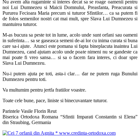
Nu avem alta rugaminte si interes decat sa se roage oamenii pentru
noi Lui Dumnezeu si Maicii Domnului, Preasfanta, Preacurata si
Pururea Fecioara Maria precum si tuturor Sfintilor… ca sa putem fi
de folos semenilor nostri cat mai mult, spre Slava Lui Dumnezeu si
mantuirea tuturor.
M-as bucura sa peste tot in lume, acolo unde sunt orfani sau oameni
in suferinta… sa se gaseasca semeni de-ai lor cu inima curata si buna
care sa-i ajute. Atunci este pomana si fapta bineplacuta inaintea Lui
Dumnezeu, cand ajutam acolo unde poate nimeni nu se gandeste ca
mai poate fi vreo sansa… si sa o facem fara interes, ci doar spre
Slava Lui Dumnezeu.
Nu-i putem ajuta pe toti, asta-i clar… dar ne putem ruga Bunului
Dumnezeu pentru toti.
Va multumim pentru jertfa fratiilor voastre.
Toate cele bune, pace, liniste si binecuvantare tuturor.
Parintele Vasile Florin Reut
Biserica Ortodoxa Romana “Sfintii Imparati Constantin si Elena”
din Straubing, Germania