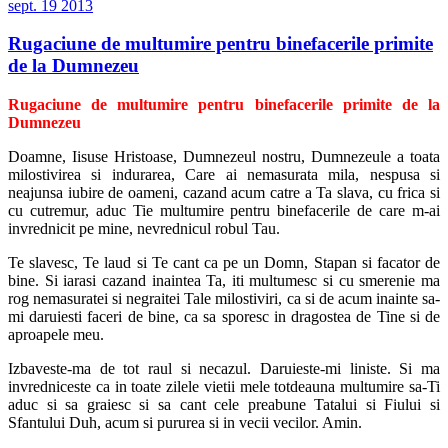
sept.
19
2013
Rugaciune de multumire pentru binefacerile primite
de la Dumnezeu
Rugaciune de multumire pentru binefacerile primite de la
Dumnezeu
Doamne, Iisuse Hristoase, Dumnezeul nostru, Dumnezeule a toata
milostivirea si indurarea, Care ai nemasurata mila, nespusa si
neajunsa iubire de oameni, cazand acum catre a Ta slava, cu frica si
cu cutremur, aduc Tie multumire pentru binefacerile de care m-ai
invrednicit pe mine, nevrednicul robul Tau.
Te slavesc, Te laud si Te cant ca pe un Domn, Stapan si facator de
bine. Si iarasi cazand inaintea Ta, iti multumesc si cu smerenie ma
rog nemasuratei si negraitei Tale milostiviri, ca si de acum inainte sa-
mi daruiesti faceri de bine, ca sa sporesc in dragostea de Tine si de
aproapele meu.
Izbaveste-ma de tot raul si necazul. Daruieste-mi liniste. Si ma
invredniceste ca in toate zilele vietii mele totdeauna multumire sa-Ti
aduc si sa graiesc si sa cant cele preabune Tatalui si Fiului si
Sfantului Duh, acum si pururea si in vecii vecilor. Amin.