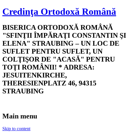
Credinţa Ortodoxă Română
BISERICA ORTODOXĂ ROMÂNĂ
"SFINŢII ÎMPĂRAŢI CONSTANTIN ŞI
ELENA" STRAUBING – UN LOC DE
SUFLET PENTRU SUFLET, UN
COLŢIŞOR DE "ACASĂ" PENTRU
TOŢI ROMÂNII! * ADRESA:
JESUITENKIRCHE,
THERESIENPLATZ 46, 94315
STRAUBING
Main menu
Skip to content