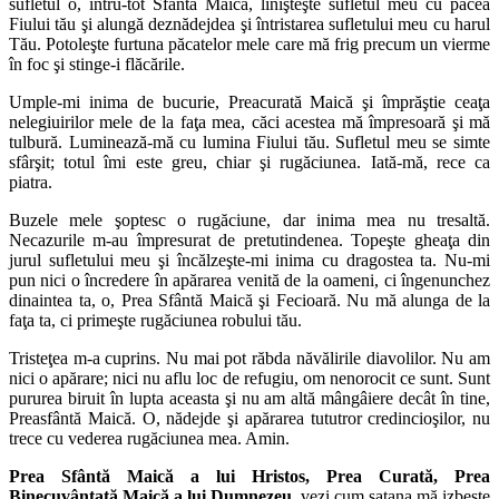
sufletul o, întru-tot Sfântă Maică, linişteşte sufletul meu cu pacea
Fiului tău şi alungă deznădejdea şi întristarea sufletului meu cu harul
Tău. Potoleşte furtuna păcatelor mele care mă frig precum un vierme
în foc şi stinge-i flăcările.
Umple-mi inima de bucurie, Preacurată Maică şi împrăştie ceaţa
nelegiuirilor mele de la faţa mea, căci acestea mă împresoară şi mă
tulbură. Luminează-mă cu lumina Fiului tău. Sufletul meu se simte
sfârşit; totul îmi este greu, chiar şi rugăciunea. Iată-mă, rece ca
piatra.
Buzele mele şoptesc o rugăciune, dar inima mea nu tresaltă.
Necazurile m-au împresurat de pretutindenea. Topeşte gheaţa din
jurul sufletului meu şi încălzeşte-mi inima cu dragostea ta. Nu-mi
pun nici o încredere în apărarea venită de la oameni, ci îngenunchez
dinaintea ta, o, Prea Sfântă Maică şi Fecioară. Nu mă alunga de la
faţa ta, ci primeşte rugăciunea robului tău.
Tristeţea m-a cuprins. Nu mai pot răbda năvălirile diavolilor. Nu am
nici o apărare; nici nu aflu loc de refugiu, om nenorocit ce sunt. Sunt
pururea biruit în lupta aceasta şi nu am altă mângâiere decât în tine,
Preasfântă Maică. O, nădejde şi apărarea tututror credincioşilor, nu
trece cu vederea rugăciunea mea. Amin.
Prea Sfântă Maică a lui Hristos, Prea Curată, Prea
Binecuvântată Maică a lui Dumnezeu,
vezi cum satana mă izbeşte