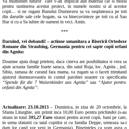
Va multumim tuturor care v-ati implicat atat material cat si moral
pentru sustinerea acestui proiect, in numele nostru si al acestor
copii… si ne rugam Bunului Dumnezeu sa va rasplateasca pe toti
din darurile sale cele bogate, sa va binecuvinteze pe toti cu al Sau
Har si cu a Sa iubire de oameni in veci. Amin.
***
Daruind, vei dobandi! – actiune umanitara a Bisericii Ortodoxe
Romane din Straubing, Germania pentru cei sapte copii orfani
din Agnita:
Doamne ajuta dragi prieteni, daca cineva are posibilitatea si vrea sa
ajute aceasta familie foarte saraca, din satul Ruja, loc. Agnita , jud.
Sibiu, ramasa de curand fara mama, va rugam sa o faceti trimitand
ajutorul dumneavoastra in contul parohiei noastre cu specificatia
“Spende für die 7 Waisenkinder aus Agnita”
sau
“Ajutor pentru
orfanii din Agnita”
:
Actualizare: 23.10.2013
– Duminica, in ziua de 20 octombrie, la
Sfanta Liturghie, am primit inca 10,00 Euro pentru prichindei (s-au
strans in total
595,27 Euro
stransi pentru acesti copii, bani pe care,
in urma sfatuirii cu tatal copiilor si cu familia Deppe, urmeaza sa-i
dam lor cand vor veni in Germania). Bineinteles ca vom avea o