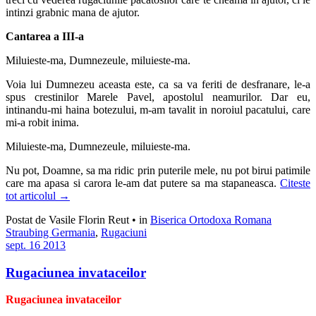
intinzi grabnic mana de ajutor.
Cantarea a III-a
Miluieste-ma, Dumnezeule, miluieste-ma.
Voia lui Dumnezeu aceasta este, ca sa va feriti de desfranare, le-a
spus crestinilor Marele Pavel, apostolul neamurilor. Dar eu,
intinandu-mi haina botezului, m-am tavalit in noroiul pacatului, care
mi-a robit inima.
Miluieste-ma, Dumnezeule, miluieste-ma.
Nu pot, Doamne, sa ma ridic prin puterile mele, nu pot birui patimile
care ma apasa si carora le-am dat putere sa ma stapaneasca.
Citeste
tot articolul
→
Postat de Vasile Florin Reut
•
in
Biserica Ortodoxa Romana
Straubing Germania
,
Rugaciuni
sept.
16
2013
Rugaciunea invataceilor
Rugaciunea invataceilor