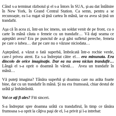
Când s-a terminat războiul şi el s-a întors în SUA, şi-au dat întâlnire
în New York, în Grand Central Station. Ca semn, pentru a se
recunoaște, ea l-a rugat să ţină cartea în mână, iar ea avea să țină un
trandafir.
Aşa că în acea zi, într-un loc imens, un soldat venit de pe front, cu o
carte în mână căuta o femeie cu un trandafir… Vă daţi seama ce
aşteptări avea? Era pe punctul de a-şi găsi sufletul pereche, femeia
pe care o iubea… dar pe care nu o văzuse niciodata…
Aşteptând, a văzut o fată superbă, îmbrăcată într-o rochie verde,
care-l privea atent. Ea s-a îndreptat către el…
era minunata.
Era
dincolo de orice imaginaţie. Dar ea nu avea niciun trandafir…
Lângă el s-a oprit o doamnă în vârstă… Avea un trandafir în
mână…
Vă puteţi imagina? Tânăra superbă şi doamna care nu arăta foarte
bine, dar cu un trandafir în mână. Şi nu era frumoasă, chiar destul de
urâtă şi îmbătrânită.
Voi ce aţi fi ales?
Fiti sinceri.
S-a îndreptat spre doamna urâtă cu trandafirul, în timp ce tânăra
frumoasa s-a oprit la câţiva paşi de el, l-a privit şi l-a intrebat: