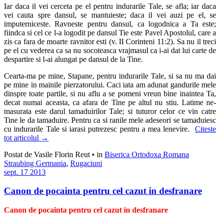
Iar daca il vei cerceta pe el pentru indurarile Tale, se afla; iar daca
vei cauta spre dansul, se mantuieste; daca il vei auzi pe el, se
imputerniceste. Ravneste pentru dan­sul, ca logodnica a Ta este;
fiindca si cel ce l-a logodit pe dansul Tie este Pavel Apostolul, care a
zis ca fara de moarte ravnitor esti (v. II Corinteni 11:2). Sa nu il treci
pe el cu vederea ca sa nu socoteasca vrajmasul ca i-ai dat lui carte de
despartire si l-ai alungat pe dansul de la Tine.
Cearta-ma pe mine, Stapane, pentru indurarile Tale, si sa nu ma dai
pe mine in mainile pierzatorului. Caci iata am adunat gandurile mele
dinspre toate parti­le, si nu aflu a se pomeni vreun bine inaintea Ta,
decat nu­mai aceasta, ca afara de Tine pe altul nu stiu. Latime ne­
masurata este darul tamaduirilor Tale; si tuturor celor ce vin catre
Tine le da tamaduire. Pentru ca si ranile mele ade­seori se tamaduiesc
cu indurarile Tale si iarasi putrezesc pentru a mea lenevire.
Citeste
tot articolul
→
Postat de Vasile Florin Reut
•
in
Biserica Ortodoxa Romana
Straubing Germania
,
Rugaciuni
sept.
17
2013
Canon de pocainta pentru cel cazut in desfranare
Canon de pocainta pentru cel cazut in desfranare