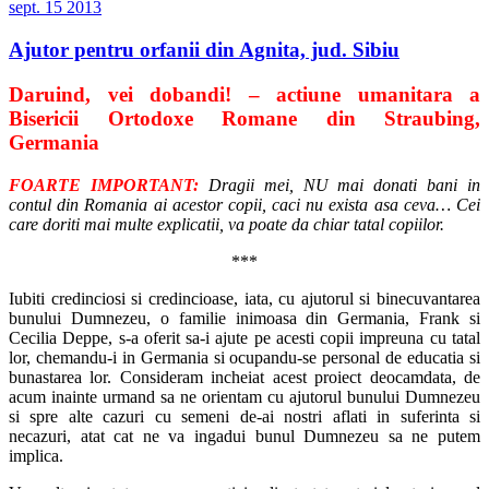
sept.
15
2013
Ajutor pentru orfanii din Agnita, jud. Sibiu
Daruind, vei dobandi! – actiune umanitara a
Bisericii Ortodoxe Romane din Straubing,
Germania
FOARTE IMPORTANT:
Dragii mei, NU mai donati bani in
contul din Romania ai acestor copii, caci nu exista asa ceva… Cei
care doriti mai multe explicatii, va poate da chiar tatal copiilor.
***
Iubiti credinciosi si credincioase, iata, cu ajutorul si binecuvantarea
bunului Dumnezeu, o familie inimoasa din Germania, Frank si
Cecilia Deppe, s-a oferit sa-i ajute pe acesti copii impreuna cu tatal
lor, chemandu-i in Germania si ocupandu-se personal de educatia si
bunastarea lor. Consideram incheiat acest proiect deocamdata, de
acum inainte urmand sa ne orientam cu ajutorul bunului Dumnezeu
si spre alte cazuri cu semeni de-ai nostri aflati in suferinta si
necazuri, atat cat ne va ingadui bunul Dumnezeu sa ne putem
implica.