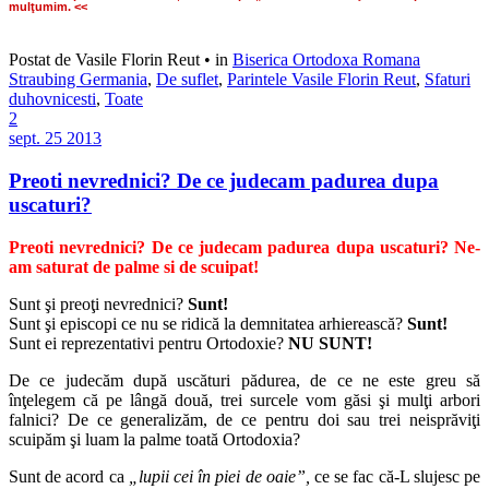
mulţumim. <<
Postat de Vasile Florin Reut
•
in
Biserica Ortodoxa Romana
Straubing Germania
,
De suflet
,
Parintele Vasile Florin Reut
,
Sfaturi
duhovnicesti
,
Toate
2
sept.
25
2013
Preoti nevrednici? De ce judecam padurea dupa
uscaturi?
Preoti nevrednici? De ce judecam padurea dupa uscaturi? Ne-
am saturat de palme si de scuipat!
Sunt şi preoţi nevrednici?
Sunt!
Sunt şi episcopi ce nu se ridică la demnitatea arhierească?
Sunt!
Sunt ei reprezentativi pentru Ortodoxie?
NU SUNT!
De ce judecăm după uscături pădurea, de ce ne este greu să
înţelegem că pe lângă două, trei surcele vom găsi şi mulţi arbori
falnici? De ce generalizăm, de ce pentru doi sau trei neisprăviţi
scuipăm şi luam la palme toată Ortodoxia?
Sunt de acord ca
„lupii cei în piei de oaie”,
ce se fac că-L slujesc pe