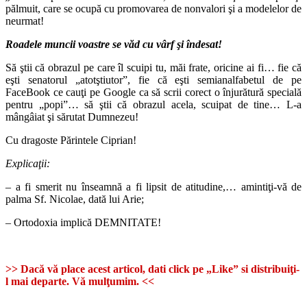
pălmuit, care se ocupă cu promovarea de nonvalori şi a modelelor de
neurmat!
Roadele muncii voastre se văd cu vârf şi îndesat!
Să ştii că obrazul pe care îl scuipi tu, măi frate, oricine ai fi… fie că
eşti senatorul „atotştiutor”, fie că eşti semianalfabetul de pe
FaceBook ce cauţi pe Google ca să scrii corect o înjurătură specială
pentru „popi”… să ştii că obrazul acela, scuipat de tine… L-a
mângâiat şi sărutat Dumnezeu!
Cu dragoste Părintele Ciprian!
Explicaţii:
– a fi smerit nu înseamnă a fi lipsit de atitudine,… amintiţi-vă de
palma Sf. Nicolae, dată lui Arie;
– Ortodoxia implică DEMNITATE!
>> Dacă vă place acest articol, dati click pe „Like” si distribuiţi-
l mai departe. Vă mulţumim. <<