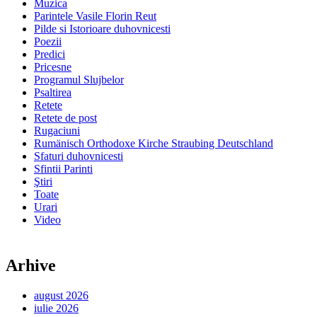
Muzica
Parintele Vasile Florin Reut
Pilde si Istorioare duhovnicesti
Poezii
Predici
Pricesne
Programul Slujbelor
Psaltirea
Retete
Retete de post
Rugaciuni
Rumänisch Orthodoxe Kirche Straubing Deutschland
Sfaturi duhovnicesti
Sfintii Parinti
Ştiri
Toate
Urari
Video
Arhive
august 2026
iulie 2026