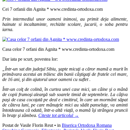
Cei 7 orfanii din Agnita * www.credinta-ortodoxa.com
Prin intermediul unor oameni inimosi, au primit deja alimente,
hainute si incaltaminte, rechizite scolare, jucarii, o soba pentru
iarna.
Casa celor 7 orfani din Agnita * www.credinta-ortodoxa.com
Dar iata pe scurt, povestea lor:
„Într-un sat din judeţul Sibiu, şapte micuţi a căror mamă a murit în
primăvara acestui an trăiesc din banii câştigaţi de fratele cel mare,
de 16 ani, şi din ajutorul unor oameni cu suflet .
Într-un colţ de colină, în curtea unei case mici, un câine şi o mână
de copii frumoşi aleargă sub soarele timid de septembrie. La câţiva
paşi de casa cocoţată pe deal e cimitirul, în care un mormânt săpat
de câteva luni, pe care mânuţele mici au sădit panseluţe, va aminti
întotdeauna că odată, într-o altă viaţă, o mamă îşi strângea pruncii
în braţe şi zâmbea.
Citeste tot articolul
→
Postat de Vasile Florin Reut
•
in
Biserica Ortodoxa Romana