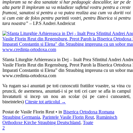
imploram sa ne dea sanatate si har pedagogic dascalilor, iar pe de
alta parte Il imploram sa va mladieze sufletul vostru pentru a creste
frumosi, sanatosi si pentru a va putea realiza asa cum va doriti voi
si cum este de folos pentru parintii vostri, pentru Biserica si pentru
tara noastra” –
I.P.S Andrei Andreicut
Sfanta Liturghie Arhiereasca in Dej – Inalt Prea Sfintitul Andrei Andre
Vasile Florin Reut din Regensburg, Preot Paroh la Biserica Ortodoxa
Imparati Constantin si Elena” din Straubing impreuna cu un sobor mar
www.credinta-ortodoxa.com
Va rugam sa-i anuntati pe toti cunoscutii fratiilor voastre, sa vina cu
pruncii, de asemenea, anuntati-i si pe toti cei care se afla in campul
Invataturii si incep un nou an scolar (si pe care-i cunoasteti,
bineinteles)
Citeste tot articolul
→
Postat de Vasile Florin Reut
•
in
Biserica Ortodoxa Romana
Straubing Germania
,
Parintele Vasile Florin Reut
,
Rumänisch
Orthodoxe Kirche Straubing Deutschland
,
Toate
2