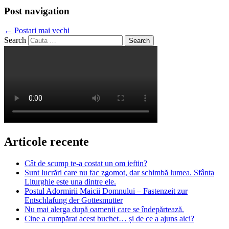
Post navigation
←
Postari mai vechi
Search
Articole recente
Cât de scump te-a costat un om ieftin?
Sunt lucrări care nu fac zgomot, dar schimbă lumea. Sfânta
Liturghie este una dintre ele.
Postul Adormirii Maicii Domnului – Fastenzeit zur
Entschlafung der Gottesmutter
Nu mai alerga după oamenii care se îndepărtează.
Cine a cumpărat acest buchet… și de ce a ajuns aici?