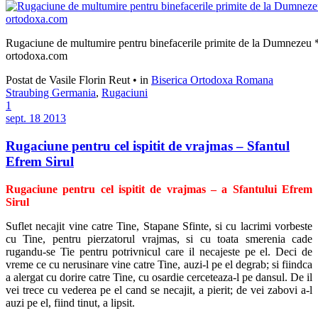
Rugaciune de multumire pentru binefacerile primite de la Dumnezeu
ortodoxa.com
Postat de Vasile Florin Reut
•
in
Biserica Ortodoxa Romana
Straubing Germania
,
Rugaciuni
1
sept.
18
2013
Rugaciune pentru cel ispitit de vrajmas – Sfantul
Efrem Sirul
Rugaciune pentru cel ispitit de vrajmas – a Sfantului Efrem
Sirul
Suflet necajit vine catre Tine, Stapane Sfinte, si cu lacrimi vorbeste
cu Tine, pentru pierzatorul vraj­mas, si cu toata smerenia cade
rugandu-se Tie pentru potrivnicul care il necajeste pe el. Deci de
vreme ce cu nerusinare vine catre Tine, auzi-l pe el degrab; si fiindca
a alergat cu dorire catre Tine, cu osardie cerceteaza-l pe dansul. De il
vei trece cu vederea pe el cand se necajit, a pierit; de vei zabovi a-l
auzi pe el, fiind tinut, a lipsit.