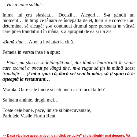
– Vii cu mine soldat ?
Inima lui era sfasiata… Decizii… Alegeri… S-a gândit un
moment… În timp ce tânăra se îndepărta de el, lucrurile corecte l-au
determinat să aleagă: şi-a continuat drumul spre persoana în vârstă
care ţinea trandafirul în mână, s-a apropiat de ea şi i-a zis:
-Bună ziua…
Apoi a invitat-o la cină.
Femeia in varsta insa i-a spus:
– Fiule, nu ştiu ce se întâmplă aici, dar tânăra îmbrăcată în verde
care tocmai a trecut pe lângă tine, m-a rugat să ţin în mână acest
trandafir…
şi mi-a spus că, dacă vei veni la mine, să-ţi spun că te
aşteaptă la restaurant…
Morala: Oare cate tinere si cati tineri ar fi facut la fel?
Sa luam aminte, dragii mei…
Toate cele bune, pace, liniste si binecuvantare,
Parintele Vasile Florin Reut
>> Dacă vă place acest articol, dati click pe „Like” si distribuiţi-l mai departe. Vă