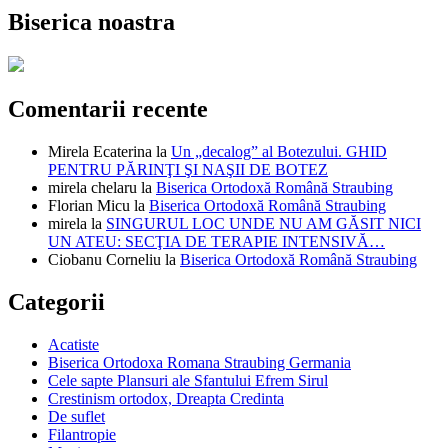
Biserica noastra
Comentarii recente
Mirela Ecaterina
la
Un „decalog” al Botezului. GHID
PENTRU PĂRINŢI ŞI NAŞII DE BOTEZ
mirela chelaru
la
Biserica Ortodoxă Română Straubing
Florian Micu
la
Biserica Ortodoxă Română Straubing
mirela
la
SINGURUL LOC UNDE NU AM GĂSIT NICI
UN ATEU: SECŢIA DE TERAPIE INTENSIVĂ…
Ciobanu Corneliu
la
Biserica Ortodoxă Română Straubing
Categorii
Acatiste
Biserica Ortodoxa Romana Straubing Germania
Cele sapte Plansuri ale Sfantului Efrem Sirul
Crestinism ortodox, Dreapta Credinta
De suflet
Filantropie