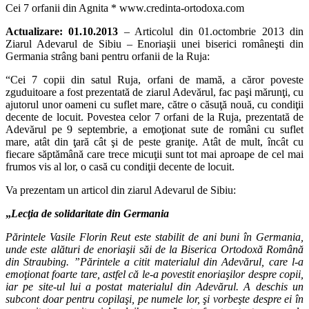
Cei 7 orfanii din Agnita * www.credinta-ortodoxa.com
Actualizare: 01.10.2013
– Articolul din 01.octombrie 2013 din
Ziarul Adevarul de Sibiu – Enoriaşii unei biserici româneşti din
Germania strâng bani pentru orfanii de la Ruja:
“Cei 7 copii din satul Ruja, orfani de mamă, a căror poveste
zguduitoare a fost prezentată de ziarul Adevărul, fac paşi mărunţi, cu
ajutorul unor oameni cu suflet mare, către o căsuţă nouă, cu condiţii
decente de locuit. Povestea celor 7 orfani de la Ruja, prezentată de
Adevărul pe 9 septembrie, a emoţionat sute de români cu suflet
mare, atât din ţară cât şi de peste graniţe. Atât de mult, încât cu
fiecare săptămână care trece micuţii sunt tot mai aproape de cel mai
frumos vis al lor, o casă cu condiţii decente de locuit.
Va prezentam un articol din ziarul Adevarul de Sibiu:
„
Lecţia de solidaritate din Germania
Părintele Vasile Florin Reut este stabilit de ani buni în Germania,
unde este alături de enoriaşii săi de la Biserica Ortodoxă Română
din Straubing. ”Părintele a citit materialul din Adevărul, care l-a
emoţionat foarte tare, astfel că le-a povestit enoriaşilor despre copii,
iar pe site-ul lui a postat materialul din Adevărul. A deschis un
subcont doar pentru copilaşi, pe numele lor, şi vorbeşte despre ei în