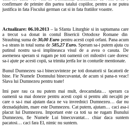
confirmare de primire din partea tatalui copiilor, pentru a ne putea
justifica in fata Fiscului german cat si in fata fratiilor voastre.
Actualizare: 06.10.2013
– la
Sfanta Liturghie si in saptamana care
a trecut s-a donat in contul Bisericii Ortodoxe Romane din
Straubing suma de
30,00
Euro
pentru acesti copii orfani. Pana acum
s-a strans in total suma de
585
,27 Euro.
Speram sa-i putem ajuta cu
putinul nostru sa-si implineasca visul de a avea o casuta. De
asemenea speram si rugam pe toti oamenii cei milostivi care doresc
sa-i ajute pe acesti copii, sa trimita jertfa lor in conturile mentionate.
Bunul Dumnezeu sa-i binecuvinteze pe toti donatorii si facatorii de
bine. Fie Numele Domnului binecuvantat, de acum si pana-n veac!
Slava lui Dumnezeu pentru toate!
Imi pare rau ca nu putem mai mult, deocamdata… speram ca
oamenii sa mai doneze pentru acesti copii si pentru alti necajiti pe
care o sa-i mai ajutam daca ne va invrednici Dumnezeu… dar nu
deznadajduim, mare este Dumnezeu. Cat putem, ajutam… caci asa-i
placut lui Dumnezeu. Important este ca toti sa ne rugam Bunului
Dumnezeu, fie Numele Lui binecuvantat… chiar daca suntem
pacatosi… caci fara El, nimic nu suntem.