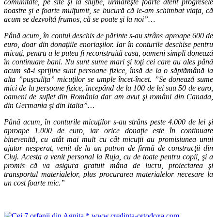
comunitate, pe site şi la slujbe, urmăreşte foarte atent progresele
noastre şi e foarte mulţumit, se bucură că le-am schimbat viaţa, că
acum se dezvoltă frumos, că se poate şi la noi”…
Până acum, în contul deschis de părinte s-au strâns aproape 600 de
euro, doar din donaţiile enoriaşilor. Iar în conturile deschise pentru
micuţi, pentru a le putea fi reconstruită casa, oameni simpli donează
în continuare bani. Nu sunt sume mari şi toţi cei care au ales până
acum să-i sprijine sunt persoane fizice, însă de la o săptămână la
alta ”puşculiţa” micuţilor se umple încet-încet. ”Se donează sume
mici de la persoane fizice, începând de la 100 de lei sau 50 de euro,
oameni de suflet din România dar am avut şi români din Canada,
din Germania şi din Italia”…
Până acum, în conturile micuţilor s-au strâns peste 4.000 de lei şi
aproape 1.000 de euro, iar orice donaţie este în continuare
binevenită, cu atât mai mult cu cât micuţii au promisiunea unui
ajutor nesperat, venit de la un patron de firmă de construcţii din
Cluj. Acesta a venit personal la Ruja, cu de toate pentru copii, şi a
promis că va asigura gratuit mâna de lucru, proiectarea şi
transportul materialelor, plus procurarea materialelor necesare la
un cost foarte mic.”