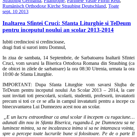
Straubing Germania
,
Filantropie
,
Parintele Vasile Florin Reut
,
Rumänisch Orthodoxe Kirche Straubing Deutschland
,
Toate
sept.
10
2013
Inaltarea Sfintei Cruci: Sfanta Liturghie si TeDeum
pentru inceputul noului an scolar 2013-2014
Iubiti credinciosi si credincioase,
dragi frati si surori intru Domnul,
In ziua de sambata, 14 Septembrie, de Sarbatoarea Inaltarii Sfintei
Cruci, vom savarsi la Biserica Ortodoxa Romana din Straubing (ca
de obicei in zilele de sarbatoare) la ora 08:30 Utrenia, urmata la ora
10:00 de Sfanta Liturghie.
IMPORTANT: Dupa Sfanta Liturghie vom savarsi Slujba de
TeDeum pentru inceputul noului An Scolar 2013 – 2014, la care
sunt invitati toti prescolarii, scolarii, studentii, profesorii, invatatorii
precum si toti ce ce se afla in campul invataturii pentru a incepe cu
binecuvantarea Lui Dumnezeu acest nou an scolar.
„E un lucru extraordinar ca anul scolar il incepem cu rugaciune…
adunati din nou in Sfanta Biserica, rugandu-L pe Dumnezeu sa ne
lumineze mintea, sa ne incalzeasca inima si sa ne intareasca vointa,
spre a percepe toate lucrurile bune si folositoare. Pe de o parte Il