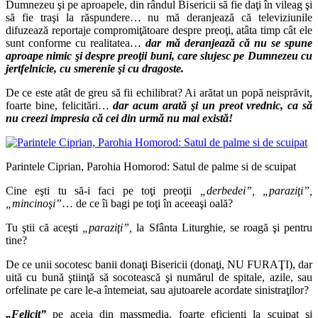
Dumnezeu şi pe aproapele, din rândul Bisericii să fie daţi în vileag şi
să fie traşi la răspundere… nu mă deranjează că televiziunile
difuzează reportaje compromiţătoare despre preoţi, atâta timp cât ele
sunt conforme cu realitatea…
dar mă deranjează că nu se spune
aproape nimic şi despre preoţii buni,
care slujesc pe Dumnezeu cu
jertfelnicie, cu smerenie şi cu dragoste.
De ce este atât de greu să fii echilibrat? Ai arătat un popă neisprăvit,
foarte bine, felicitări…
dar acum arată şi un preot vrednic, ca să
nu creezi impresia că cei din urmă nu mai există!
Parintele Ciprian, Parohia Homorod: Satul de palme si de scuipat
Cine eşti tu să-i faci pe toţi preoţii
„derbedei”, „paraziţi”,
„mincinoşi”
… de ce îi bagi pe toţi în aceeaşi oală?
Tu ştii că aceşti
„paraziţi”,
la Sfânta Liturghie, se roagă şi pentru
tine?
De ce unii socotesc banii donaţi Bisericii (donaţi, NU FURAŢI), dar
uită cu bună ştiinţă să socotească şi numărul de spitale, azile, sau
orfelinate pe care le-a întemeiat, sau ajutoarele acordate sinistraţilor?
„Felicit”
pe aceia din massmedia, foarte eficienţi la scuipat şi