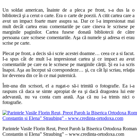
Un soldat american, înainte de a pleca pe front, s-a dus la o
bibliotecă şi a cerut o carte. Era o carte de poezii. A citit cartea care a
avut un impact foarte mare asupra sa. Dar ce l-a impresionat mai
mult decât cartea erau comentariile pe care cineva le scrisese pe
marginile paginilor. Cartea fusese donată bibliotecii de către
persoana care scrisese comentariile. Aşa că numele şi adresa ei erau
scrise pe carte.
Plecat pe front, a decis să-i scrie acestei doamne… ceea ce a si facut.
I-a spus cât de mult l-a impresionat cartea şi ce impact au avut
comentariile pe care ea le scrisese pe marginile cărţii. Şi ea i-a scris
înapoi. Aşa au început să corespondeze… şi, cu cât îşi scriau, relaţia
lor devenea din ce în ce mai puternică.
Într-una din scrisori, el a rugat-o să-i trimită o fotografie. Ea i-a
raspuns că daca se simte apropiat de ea şi dacă dragostea lui este
adevarată, nu va conta cum arată. Aşa că nu i-a trimis nici o
fotografie.
Parintele Vasile Florin Reut, Preot Paroh la Biserica Ortodoxa Romana
Constantin si Elena” Straubing” – www.credinta-ortodoxa.com