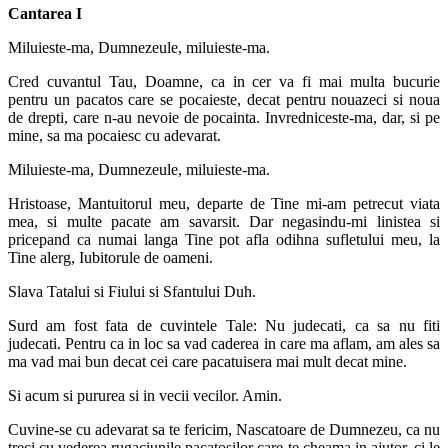
Cantarea I
Miluieste-ma, Dumnezeule, miluieste-ma.
Cred cuvantul Tau, Doamne, ca in cer va fi mai multa bucurie
pentru un pacatos care se pocaieste, decat pentru nouazeci si noua
de drepti, care n-au nevoie de pocainta. Invredniceste-ma, dar, si pe
mine, sa ma pocaiesc cu adevarat.
Miluieste-ma, Dumnezeule, miluieste-ma.
Hristoase, Mantuitorul meu, departe de Tine mi-am petrecut viata
mea, si multe pacate am savarsit. Dar negasindu-mi linistea si
pricepand ca numai langa Tine pot afla odihna sufletului meu, la
Tine alerg, Iubitorule de oameni.
Slava Tatalui si Fiului si Sfantului Duh.
Surd am fost fata de cuvintele Tale: Nu judecati, ca sa nu fiti
judecati. Pentru ca in loc sa vad caderea in care ma aflam, am ales sa
ma vad mai bun decat cei care pacatuisera mai mult decat mine.
Si acum si pururea si in vecii vecilor. Amin.
Cuvine-se cu adevarat sa te fericim, Nascatoare de Dumnezeu, ca nu
treci cu vederea rugaciunile pacatosilor care te cheama in ajutor, ci le