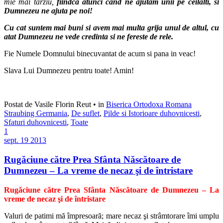
mie mai tarziu,
fiindca atunci cand ne ajutam unii pe ceilalti, si
Dumnezeu ne ajuta pe noi!
Cu cat suntem mai buni si avem mai multa grija unul de altul, cu
atat Dumnezeu ne vede credinta si ne fereste de rele.
Fie Numele Domnului binecuvantat de acum si pana in veac!
Slava Lui Dumnezeu pentru toate! Amin!
Postat de Vasile Florin Reut
•
in
Biserica Ortodoxa Romana
Straubing Germania
,
De suflet
,
Pilde si Istorioare duhovnicesti
,
Sfaturi duhovnicesti
,
Toate
1
sept.
19
2013
Rugăciune către Prea Sfânta Născătoare de
Dumnezeu – La vreme de necaz şi de întristare
Rugăciune către Prea Sfânta Născătoare de Dumnezeu – La
vreme de necaz şi de întristare
Valuri de patimi mă împresoară; mare necaz şi strâmtorare îmi umplu