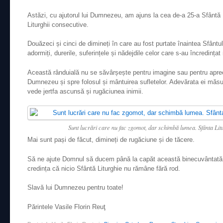
Astăzi, cu ajutorul lui Dumnezeu, am ajuns la cea de-a 25-a Sfântă L
Liturghii consecutive.
Douăzeci și cinci de dimineți în care au fost purtate înaintea Sfântulu
adormiți, durerile, suferințele și nădejdile celor care s-au încredința
Această rânduială nu se săvârșește pentru imagine sau pentru apreci
Dumnezeu și spre folosul și mântuirea sufletelor. Adevărata ei mă
vede jertfa ascunsă și rugăciunea inimii.
Sunt lucrări care nu fac zgomot, dar schimbă lumea. Sfânta Litu
Mai sunt pași de făcut, dimineți de rugăciune și de tăcere.
Să ne ajute Domnul să ducem până la capăt această binecuvântată n
credința că nicio Sfântă Liturghie nu rămâne fără rod.
Slavă lui Dumnezeu pentru toate!
Părintele Vasile Florin Reuţ