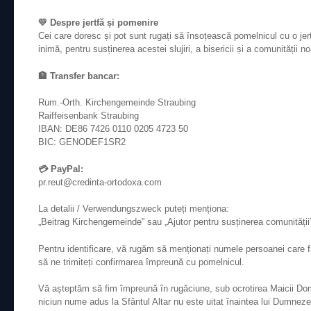
💛 Despre jertfă și pomenire
Cei care doresc și pot sunt rugați să însoțească pomelnicul cu o jert
inimă, pentru susținerea acestei slujiri, a bisericii și a comunității no
🏦 Transfer bancar:
Rum.-Orth. Kirchengemeinde Straubing
Raiffeisenbank Straubing
IBAN: DE86 7426 0110 0205 4723 50
BIC: GENODEF1SR2
💳 PayPal:
pr.reut@credinta-ortodoxa.com
La detalii / Verwendungszweck puteți menționa:
„Beitrag Kirchengemeinde” sau „Ajutor pentru susținerea comunității
Pentru identificare, vă rugăm să menționați numele persoanei care fa
să ne trimiteți confirmarea împreună cu pomelnicul.
Vă așteptăm să fim împreună în rugăciune, sub ocrotirea Maicii Dom
niciun nume adus la Sfântul Altar nu este uitat înaintea lui Dumneze