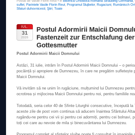
Postat de Vasile Florin Reut
•
in
Biserica Ortodoxa Romana Straubing Germania
,
suflet
,
Parintele Vasile Florin Reut
,
Programul Slujbelor
,
Rugaciuni
,
Rumänisch Ort
Sfaturi duhovnicesti
,
Ştiri
,
Toate
IUL.
Postul Adormirii Maicii Domnul
31
Fastenzeit zur Entschlafung der
2026
Gottesmutter
Postul Adormirii Maicii Domnului
Astăzi, 31 iulie, intrăm în Postul Adormirii Maicii Domnului – o per
pocăință și apropiere de Dumnezeu, în care ne pregătim sufletește p
Maicii Domnului.
Vă invităm să ne unim în rugăciune, mulțumind lui Dumnezeu pentru d
ocrotirea și mijlocirea Maicii Domnului pentru noi, pentru familiile n
Totodată, seria celor 40 de Sfinte Liturghii consecutive, începută la 7
aceste zile de post vom continua să aducem înaintea Sfântului Altar
rugându-ne pentru cei vii și pentru cei adormiți, pentru cei bolnavi, pe
toți cei care au nevoie de mila și binecuvântarea lui Dumnezeu.
Programul complet al sfintelor slujbe poate fi consultat în imaginile 