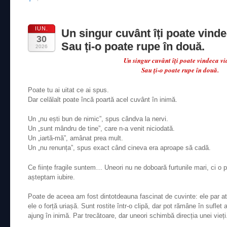
IUN.
Un singur cuvânt îți poate vinde
30
Sau ți-o poate rupe în două.
2026
Un singur cuvânt îți poate vindeca vi
Sau ți-o poate rupe în două.
Poate tu ai uitat ce ai spus.
Dar celălalt poate încă poartă acel cuvânt în inimă.
Un „nu ești bun de nimic”, spus cândva la nervi.
Un „sunt mândru de tine”, care n-a venit niciodată.
Un „iartă-mă”, amânat prea mult.
Un „nu renunța”, spus exact când cineva era aproape să cadă.
Ce ființe fragile suntem… Uneori nu ne doboară furtunile mari, ci o 
așteptam iubire.
Poate de aceea am fost dintotdeauna fascinat de cuvinte: ele par atât 
ele o forță uriașă. Sunt rostite într-o clipă, dar pot rămâne în suflet
ajung în inimă. Par trecătoare, dar uneori schimbă direcția unei vieți