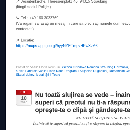
📍 Jesuitenkirche, Theresienplatz 46, 94315 Straubing
(lângă sediul Poliției)
📞 Tel.: +49 160 3033769
(Vă rugăm să lăsați un mesaj în care să precizați numele dumneavoa
contactați)
📌 Locație:
https://maps.app.goo.gl/hyyNYETmpvHRwXzA6
Postat de Vasile Florin Reut
•
in
Biserica Ortodoxa Romana Straubing Germania
,
suflet
,
Parintele Vasile Florin Reut
,
Programul Slujbelor
,
Rugaciuni
,
Rumänisch Ort
Sfaturi duhovnicesti
,
Ştiri
,
Toate
IUL.
Nu toată slujirea se vede – Înain
10
superi că preotul nu ți-a răspuns
2026
oprește-te o clipă și gândește-
NU TOATĂ SLUJIREA SE VEDE
Înainte să te superi că preotul nu ți-a răspuns la telefon, opre