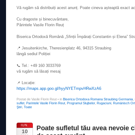
Vă rugăm să distribuiți acest anunț. Poate cineva așteaptă exact a
Cu dragoste și binecuvântare,
Părintele Vasile Florin Reuț
Biserica Ortodoxă Română „Sfinții Împărați Constantin și Elena” St
📍 Jesuitenkirche, Theresienplatz 46, 94315 Straubing
lângă sediul Poliției
📞 Tel.: +49 160 3033769
vă rugăm să lăsați mesaj
📌 Locație:
https://maps.app.goo.gl/hyyNYETmpvHRwXzA6
Postat de Vasile Florin Reut
•
in
Biserica Ortodoxa Romana Straubing Germania
,
suflet
,
Parintele Vasile Florin Reut
,
Programul Slujbelor
,
Rugaciuni
,
Rumänisch Ort
Ştiri
,
Toate
IUN.
Poate sufletul tău avea nevoie c
10