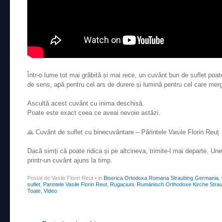
Într-o lume tot mai grăbită și mai rece, un cuvânt bun de suflet poa
de sens, apă pentru cel ars de durere și lumină pentru cel care merg
Ascultă acest cuvânt cu inima deschisă.
Poate este exact ceea ce aveai nevoie astăzi.
🙏 Cuvânt de suflet cu binecuvântare – Părintele Vasile Florin Reuț
Dacă simți că poate ridica și pe altcineva, trimite-l mai departe.
printr-un cuvânt ajuns la timp.
Postat de Vasile Florin Reut
•
in
Biserica Ortodoxa Romana Straubing Germania
,
suflet
,
Parintele Vasile Florin Reut
,
Rugaciuni
,
Rumänisch Orthodoxe Kirche Strau
Toate
,
Video
Post navigation