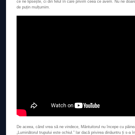
ce ne lipsește, ci din felul în care privim ceea ce avem. Nu ne doa
de puțin mulțumim.
De aceea, când vrea să ne vindece, Mântuitorul nu începe cu pâinea,
„Luminătorul trupului este ochiul.” Iar dacă privirea dinăuntru ți s-