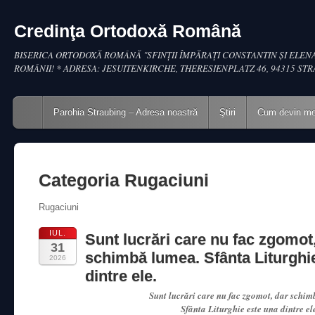
Credinţa Ortodoxă Română
BISERICA ORTODOXĂ ROMÂNĂ "SFINŢII ÎMPĂRAŢI CONSTANTIN ŞI ELENA
ROMÂNII! * ADRESA: JESUITENKIRCHE, THERESIENPLATZ 46, 94315 ST
Main menu
Skip to content
Parohia Straubing – Adresa noastră
Ştiri
Cum devin m
Categoria
Rugaciuni
Rugaciuni
IUL.
Sunt lucrări care nu fac zgomot
31
schimbă lumea. Sfânta Liturghi
2026
dintre ele.
Sunt lucrări care nu fac zgomot, dar schim
Sfânta Liturghie este una dintre el