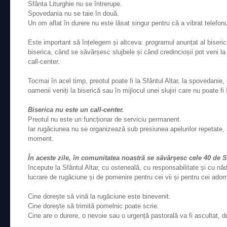
Sfânta Liturghie nu se întrerupe.
Spovedania nu se taie în două.
Un om aflat în durere nu este lăsat singur pentru că a vibrat telefonu
Este important să înțelegem și altceva: programul anunțat al biseric
biserica, când se săvârșesc slujbele și când credincioșii pot veni 
call-center.
Tocmai în acel timp, preotul poate fi la Sfântul Altar, la spovedanie
oamenii veniți la biserică sau în mijlocul unei slujiri care nu poate fi 
Biserica nu este un call-center.
Preotul nu este un funcționar de serviciu permanent.
Iar rugăciunea nu se organizează sub presiunea apelurilor repetate, 
moment.
În aceste zile, în comunitatea noastră se săvârșesc cele 40 de Sf
începute la Sfântul Altar, cu osteneală, cu responsabilitate și cu n
lucrare de rugăciune și de pomenire pentru cei vii și pentru cei adorm
Cine dorește să vină la rugăciune este binevenit.
Cine dorește să trimită pomelnic poate scrie.
Cine are o durere, o nevoie sau o urgență pastorală va fi ascultat, d