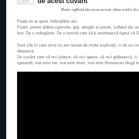
de acest cuvânt
2026
Poate sufletul tău avea nevoie chiar astăzi de
Poate nu ai ajuns întâmplător aici.
Poate, printre atâtea zgomote, griji, alergări și poveri, sufletul tău
bun. De o mângâiere. De o lumină care să-ți amintească faptul că D
Sunt zile în care omul nu are nevoie de multe explicații, ci de un cuv
rănească.
Un cuvânt care să nu-l judece, să nu-l apese, să nu-l grăbească, ci
speranță, mai este har, mai este drum, mai este Dumnezeu lângă ti