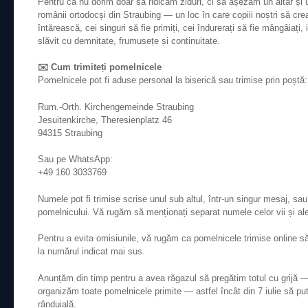
Pentru că nu dorim doar să ridicăm ziduri, ci să așezăm un altar ș
românii ortodocși din Straubing — un loc în care copiii noștri să crea
întărească, cei singuri să fie primiți, cei îndurerați să fie mângâiați
slăvit cu demnitate, frumusețe și continuitate.
✉️ Cum trimiteți pomelnicele
Pomelnicele pot fi aduse personal la biserică sau trimise prin poștă:
Rum.-Orth. Kirchengemeinde Straubing
Jesuitenkirche, Theresienplatz 46
94315 Straubing
Sau pe WhatsApp:
+49 160 3033769
Numele pot fi trimise scrise unul sub altul, într-un singur mesaj, sau 
pomelnicului. Vă rugăm să menționați separat numele celor vii și ale
Pentru a evita omisiunile, vă rugăm ca pomelnicele trimise online 
la numărul indicat mai sus.
Anunțăm din timp pentru a avea răgazul să pregătim totul cu grijă 
organizăm toate pomelnicele primite — astfel încât din 7 iulie să 
rânduială.