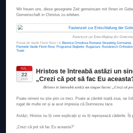
Wir freuen uns, diese gesegnete Zeit gemeinsam mit Ihnen im Gebe
Gemeinschaft in Christus zu erleben.
Fastenzeit zur Entschlafung der Gottesmu
Postat de Vasile Florin Reut
•
in
Biserica Ortodoxa Romana Straubing Germania
,
Parintele Vasile Florin Reut
,
Programul Slujbelor
,
Rugaciuni
,
Rumänisch Orthodoxe
Toate
IUL.
Hristos te întreabă astăzi un sin
22
„Crezi că pot să fac Eu aceasta
2026
Hristos te întreabă astăzi un singur lucru: „Crezi că p
Poate nimeni nu știe prin ce treci. Poate ai zâmbit toată ziua, iar înă
rugat de multe ori și ai avut impresia că Dumnezeu tace.
Astăzi, Hristos nu îți cere explicații și nu îți reproșează căderile. Îț
„Crezi că pot să fac Eu aceasta?”