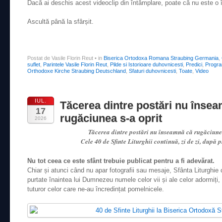
Dacă ai deschis acest videoclip din întâmplare, poate că nu este o 
Ascultă până la sfârșit.
Postat de Vasile Florin Reut
•
in
Biserica Ortodoxa Romana Straubing Germania
,
suflet
,
Parintele Vasile Florin Reut
,
Pilde si Istorioare duhovnicesti
,
Predici
,
Progra
Orthodoxe Kirche Straubing Deutschland
,
Sfaturi duhovnicesti
,
Toate
,
Video
IUL.
Tăcerea dintre postări nu înse
17
rugăciunea s-a oprit
2026
Tăcerea dintre postări nu înseamnă că rugăciunea
Cele 40 de Sfinte Liturghii continuă, zi de zi, după
Nu tot ceea ce este sfânt trebuie publicat pentru a fi adevărat.
Chiar și atunci când nu apar fotografii sau mesaje, Sfânta Liturghie c
purtate înaintea lui Dumnezeu numele celor vii și ale celor adormiți, d
tuturor celor care ne-au încredințat pomelnicele.