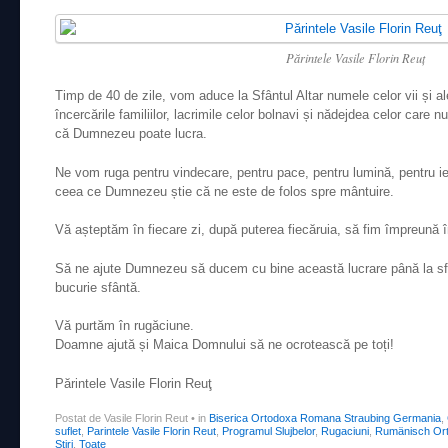
Părintele Vasile Florin Reuţ
Timp de 40 de zile, vom aduce la Sfântul Altar numele celor vii și ale
încercările familiilor, lacrimile celor bolnavi și nădejdea celor care 
că Dumnezeu poate lucra.
Ne vom ruga pentru vindecare, pentru pace, pentru lumină, pentru iert
ceea ce Dumnezeu știe că ne este de folos spre mântuire.
Vă așteptăm în fiecare zi, după puterea fiecăruia, să fim împreună 
Să ne ajute Dumnezeu să ducem cu bine această lucrare până la sfâr
bucurie sfântă.
Vă purtăm în rugăciune.
Doamne ajută și Maica Domnului să ne ocrotească pe toți!
Părintele Vasile Florin Reuţ
Postat de Vasile Florin Reut
•
in
Biserica Ortodoxa Romana Straubing Germania
,
suflet
,
Parintele Vasile Florin Reut
,
Programul Slujbelor
,
Rugaciuni
,
Rumänisch Ort
Ştiri
,
Toate