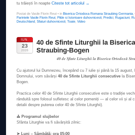
tu trăiești în noapte
Citeste tot articolul
→
Postat de Vasile Florin Reut
•
in
Biserica Ortodoxa Romana Straubing Germania
,
Parintele Vasile Florin Reut
,
Pilde si Istorioare duhovnicesti
,
Predici
,
Rugaciuni
,
Ru
Deutschland
,
Sfaturi duhovnicesti
,
Toate
,
Video
IUN.
40 de Sfinte Liturghii la Biseri
23
Straubing-Bogen
2026
40 de Sfinte Liturghii la Biserica Ortodoxă S
Cu ajutorul lui Dumnezeu, începând cu 7 iulie și până la 15 august, l
Domnului, vom săvârși
40 de Sfinte Liturghii consecutive
la Bise
Bogen.
Practica celor 40 de Sfinte Liturghii consecutive este o tradiție vech
rânduită spre folosul sufletesc al celor pomeniți — al celor vii și al c
detalii despre puterea celor 40 de Sfinte Liturghii)
.
⛪ Programul slujbelor
Sfânta Liturghie va fi săvârșită zilnic:
➤ Luni – Sâmbătă: ora 05:00