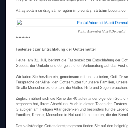
Vă așteptăm cu drag să ne rugăm împreună și să trăim bucuria comu
Postul Adormirii Maicii Domnului
**********
Fastenzeit zur Entschlafung der Gottesmutter
Heute, am 31. Juli, beginnt die Fastenzeit zur Entschlafung der Go
Gebets, der Umkehr und der geistlichen Vorbereitung auf das Fest 
Wir laden Sie herzlich ein, gemeinsam mit uns zu beten, Gott für 
Fürsprache der Allheiligen Gottesmutter für unsere Familien, unser
für alle Menschen zu erbitten, die Gottes Hilfe und Segen brauchen.
Zugleich nähert sich die Reihe der 40 aufeinanderfolgenden Göttliche
begonnen hat, ihrem Abschluss. Auch in diesen Tagen des Fastens
Gläubigen am Heiligen Altar gedenken und besonders für die Lebend
Familien, Kranke, Menschen in Not und für alle beten, die der Barm
Das vollständige Gottesdienstprogramm finden Sie auf den beigefüg