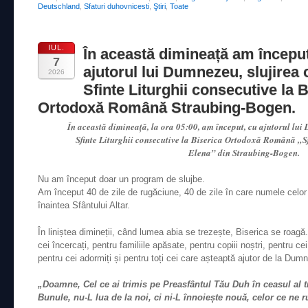
Deutschland
,
Sfaturi duhovnicesti
,
Ştiri
,
Toate
IUL.
În această dimineață am început
7
ajutorul lui Dumnezeu, slujirea 
2026
Sfinte Liturghii consecutive la 
Ortodoxă Română Straubing-Bogen.
În această dimineață, la ora 05:00, am început, cu ajutorul lui 
Sfinte Liturghii consecutive la Biserica Ortodoxă Română „Sf
Elena” din Straubing-Bogen.
Nu am început doar un program de slujbe.
Am început 40 de zile de rugăciune, 40 de zile în care numele celor v
înaintea Sfântului Altar.
În liniștea dimineții, când lumea abia se trezește, Biserica se roagă
cei încercați, pentru familiile apăsate, pentru copiii noștri, pentru cei
pentru cei adormiți și pentru toți cei care așteaptă ajutor de la Dum
„Doamne, Cel ce ai trimis pe Preasfântul Tău Duh în ceasul al tr
Bunule, nu-L lua de la noi, ci ni-L înnoiește nouă, celor ce ne 