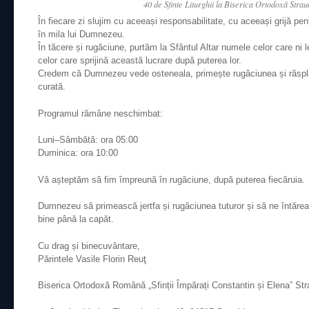
40 de Sfinte Liturghii la Biserica Ortodoxă Stra
În fiecare zi slujim cu aceeași responsabilitate, cu aceeași grijă p
în mila lui Dumnezeu.
În tăcere și rugăciune, purtăm la Sfântul Altar numele celor care ni 
celor care sprijină această lucrare după puterea lor.
Credem că Dumnezeu vede osteneala, primește rugăciunea și răsplăt
curată.
Programul rămâne neschimbat:
Luni–Sâmbătă: ora 05:00
Duminica: ora 10:00
Vă așteptăm să fim împreună în rugăciune, după puterea fiecăruia.
Dumnezeu să primească jertfa și rugăciunea tuturor și să ne întăr
bine până la capăt.
Cu drag și binecuvântare,
Părintele Vasile Florin Reuţ
Biserica Ortodoxă Română „Sfinții Împărați Constantin și Elena” St