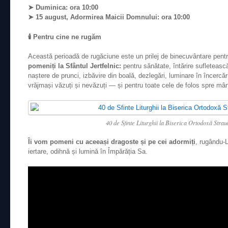
➤ Duminica: ora 10:00
➤ 15 august, Adormirea Maicii Domnului: ora 10:00
🕯️ Pentru cine ne rugăm
Această perioadă de rugăciune este un prilej de binecuvântare pent
pomeniți la Sfântul Jertfelnic:
pentru sănătate, întărire sufletească
naștere de prunci, izbăvire din boală, dezlegări, luminare în încercăr
vrăjmași văzuți și nevăzuți — și pentru toate cele de folos spre mân
40 de Sfinte Liturghii la Biserica Ortodoxă Stra
Îi vom pomeni cu aceeași dragoste și pe cei adormiți
, rugându-
iertare, odihnă și lumină în Împărăția Sa.