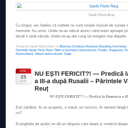
Vasile Florin Reuţ
Cu timpul, am înțeles că vorbele nu sunt simple înșiruiri de sunete s
memorie. Au urme. Unele ne-au ridicat atunci când eram aproape prăb
decât o rană văzută. Unele ne-au dat curaj să mergem mai departe.
Postat de Vasile Florin Reut
•
in
Biserica Ortodoxa Romana Straubing Germania
,
Parintele Vasile Florin Reut
,
Pilde si Istorioare duhovnicesti
,
Predici
,
Rugaciuni
,
Ru
Deutschland
,
Sfaturi duhovnicesti
,
Toate
IUN.
NU EȘTI FERICIT?! — Predică l
25
a III-a după Rusalii – Părintele V
2026
Reuț
NU EȘTI FERICIT?! — Predică la Duminica a III
Ești sănătos. Ai un acoperiș, o masă, un serviciu. Ai oameni lângă ti
ce?
Evanghelia de astăzi ne dă un răspuns care doare și vindecă deopotr