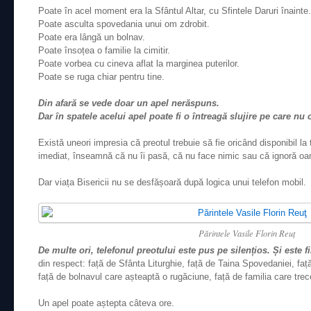
Poate în acel moment era la Sfântul Altar, cu Sfintele Daruri înainte.
Poate asculta spovedania unui om zdrobit.
Poate era lângă un bolnav.
Poate însoțea o familie la cimitir.
Poate vorbea cu cineva aflat la marginea puterilor.
Poate se ruga chiar pentru tine.
Din afară se vede doar un apel nerăspuns.
Dar în spatele acelui apel poate fi o întreagă slujire pe care nu
Există uneori impresia că preotul trebuie să fie oricând disponibil l
imediat, înseamnă că nu îi pasă, că nu face nimic sau că ignoră oa
Dar viața Bisericii nu se desfășoară după logica unui telefon mobil.
Părintele Vasile Florin Reuţ
De multe ori, telefonul preotului este pus pe silențios. Și este fi
din respect: față de Sfânta Liturghie, față de Taina Spovedaniei, faț
față de bolnavul care așteaptă o rugăciune, față de familia care trece
Un apel poate aștepta câteva ore.