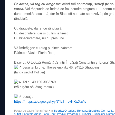
De aceea, vă rog cu dragoste: când mă contactați, scrieți pe scu
vorba.
Voi răspunde de îndată ce îmi permite programul — pentru că
durere merită ascultată, dar în Biserică nu toate se rezolvă prin grab
rânduială.
Cu dragoste, dar și cu rânduială.
Cu deschidere, dar și cu limite firești.
Cu binecuvântare, nu cu presiune.
Vă îmbrățișez cu drag și binecuvântare,
Părintele
Vasile Florin Reuţ
Biserica Ortodoxă Română „Sfinții Împărați Constantin și Elena” St
Jesuitenkirche, Theresienplatz 46, 94315 Straubing
(lângă sediul Poliției)
Tel.: +49 160 3033769
(vă rugăm să lăsați mesaj)
Locație:
https://maps.app.goo.gl/hyyNYETmpvHRwXzA6
Postat de Vasile Florin Reut
•
in
Biserica Ortodoxa Romana Straubing Germania
,
suflet
,
Parintele Vasile Florin Reut
,
Predici
,
Programul Slujbelor
,
Rugaciuni
,
Rumäni