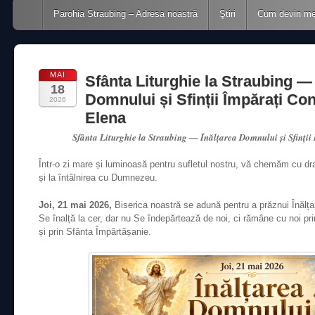
Main menu
Skip to content
Parohia Straubing – Adresa noastră
Ştiri
Cum devin m
MAI
Sfânta Liturghie la Straubing — 
18
Domnului și Sfinții Împărați Con
2026
Elena
Sfânta Liturghie la Straubing — Înălțarea Domnului și Sfinții
Într-o zi mare și luminoasă pentru sufletul nostru, vă chemăm cu dra
și la întâlnirea cu Dumnezeu.
Joi, 21 mai 2026,
Biserica noastră se adună pentru a prăznui Înălța
Se înalță la cer, dar nu Se îndepărtează de noi, ci rămâne cu noi prin
și prin Sfânta Împărtășanie.