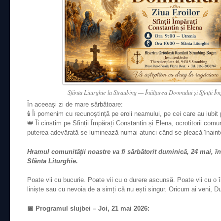
Sfânta Liturghie la Straubing — Înălțarea Domnului și Sfinții Îm
În aceeași zi de mare sărbătoare:
🕯️ Îi pomenim cu recunoștință pe eroii neamului, pe cei care au iubit 
👑 Îi cinstim pe Sfinții Împărați Constantin și Elena, ocrotitorii com
puterea adevărată se luminează numai atunci când se pleacă înainte
Hramul comunității noastre va fi sărbătorit duminică, 24 mai, în
Sfânta Liturghie.
Poate vii cu bucurie. Poate vii cu o durere ascunsă. Poate vii cu o 
liniște sau cu nevoia de a simți că nu ești singur. Oricum ai veni, 
📅 Programul slujbei – Joi, 21 mai 2026: