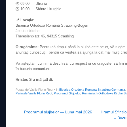
🕘 09:00 — Utrenia
🕙 10:00 — Sfânta Liturghie
📍 Locaţia:
Biserica Ortodoxă Română Straubing-Bogen
Jesuitenkirche
Theresienplatz 46, 94315 Straubing
O rugăminte:
Pentru că timpul până la slujbă este scurt, vă rugăm s
anunțați cunoscuții, pentru ca vestea să ajungă la cât mai mulți cred
Vă așteptăm cu inimă deschisă, cu respect și cu dragoste, să fim î
în bucuria comuniunii.
Hristos S-a înălțat! 🙏
Postat de Vasile Florin Reut
•
in
Biserica Ortodoxa Romana Straubing Germania
,
Parintele Vasile Florin Reut
,
Programul Slujbelor
,
Rumänisch Orthodoxe Kirche St
Post navigation
Programul slujbelor — Luna mai 2026
Hramul Sfințil
– Bucur