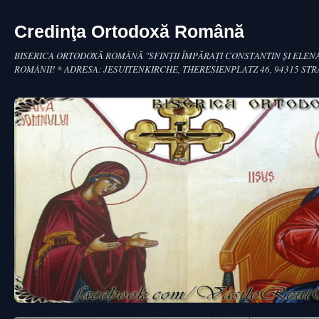
Credinţa Ortodoxă Română
BISERICA ORTODOXĂ ROMÂNĂ "SFINŢII ÎMPĂRAŢI CONSTANTIN ŞI ELENA
ROMÂNII! * ADRESA: JESUITENKIRCHE, THERESIENPLATZ 46, 94315 ST