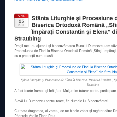
APR.
Sfânta Liturghie şi Procesiune de
25
Biserica Ortodoxă Română „Sfin
2016
Împăraţi Constantin şi Elena” d
Straubing
Dragii mei, cu ajutorul şi binecuvântarea Bunului Dumnezeu am săvâr
Procesiunea de Florii la Biserica Ortodoxă Română „Sfinţii Împăraţi 
cu o prezenţă numeroasă.
Sfânta Liturghie şi Procesiune de Florii la Biserica Ortodoxă Română „Sfin
Straubing
A fost foarte frumos şi înălţător. Mulţumim tuturor pentru participare 
Slavă lui Dumnezeu pentru toate, fie Numele lui Binecuvântat!
Cu toata dragostea, al vostru, de tot binele voitor şi rugător către D
Părintele Vasile Florin Reuţ