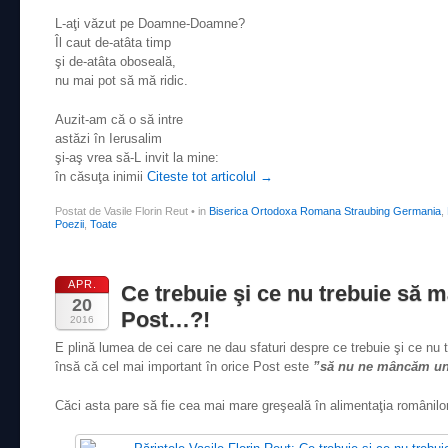
L-aţi văzut pe Doamne-Doamne?
Îl caut de-atâta timp
şi de-atâta oboseală,
nu mai pot să mă ridic.
Auzit-am că o să intre
astăzi în Ierusalim
şi-aş vrea să-L invit la mine:
în căsuţa inimii
Citeste tot articolul
→
Postat de Vasile Florin Reut
•
in
Biserica Ortodoxa Romana Straubing Germania
,
Poezii
,
Toate
APR.
Ce trebuie şi ce nu trebuie să 
20
Post…?!
2016
E plină lumea de cei care ne dau sfaturi despre ce trebuie şi ce n
însă că cel mai important în orice Post este
”să nu ne mâncăm unul
Căci asta pare să fie cea mai mare greşeală în alimentaţia românilo