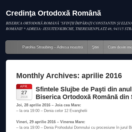
Credinţa Ortodoxă Română
BISERICA ORTODOXĂ ROMÂNĂ "SFINŢII ÎMPĂRAŢI CONSTANTIN ŞI ELENA
ROMÂNII! * ADRESA: JESUITENKIRCHE, THERESIENPLATZ 46, 94315 ST
Main menu
Skip to content
Parohia Straubing – Adresa noastră
Ştiri
Cum devin m
Monthly Archives:
aprilie 2016
APR.
Sfintele Slujbe de Paşti din anul
27
Biserica Ortodoxă Română din 
2016
Joi, 28
aprilie
2016 – Joia cea Mare:
– la ora 19:00 – Denia celor 12 Evanghelii
Vineri, 29
aprilie
2016 – Vinerea Mare:
– la ora 19:00 – Denia Prohodului Domnului cu procesiune în jurul Bi