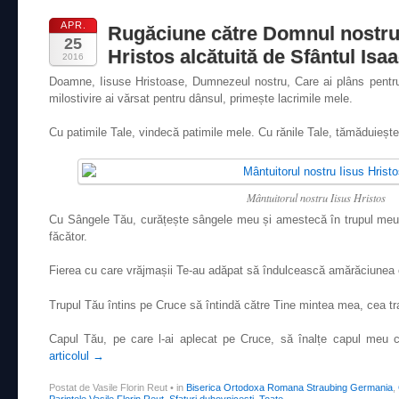
APR.
Rugăciune către Domnul nostru
25
Hristos alcătuită de Sfântul Isaa
2016
Doamne, Iisuse Hristoase, Dumnezeul nostru, Care ai plâns pentru L
milostivire ai vărsat pentru dânsul, primește lacrimile mele.
Cu patimile Tale, vindecă patimile mele. Cu rănile Tale, tămăduiește
Mântuitorul nostru Iisus Hristos
Cu Sângele Tău, curățește sângele meu și amestecă în trupul meu 
făcător.
Fierea cu care vrăjmașii Te-au adăpat să îndulcească amărăciunea c
Trupul Tău întins pe Cruce să întindă către Tine mintea mea, cea tra
Capul Tău, pe care l-ai aplecat pe Cruce, să înalțe capul meu c
articolul
→
Postat de Vasile Florin Reut
•
in
Biserica Ortodoxa Romana Straubing Germania
,
Parintele Vasile Florin Reut
,
Sfaturi duhovnicesti
,
Toate