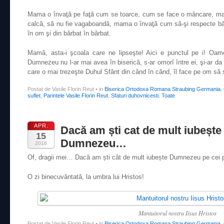
Mama o învaţă pe faţă cum se toarce, cum se face o mâncare, m
calcă, să nu fie vagaboandă, mama o învaţă cum să-şi respecte bă
în om şi din bărbat în bărbat.
Mamă, asta-i şcoala care ne lipseşte! Aici e punctul pe i! Oam
Dumnezeu nu l-ar mai avea în biserică, s-ar omorî între ei, şi-ar da 
care o mai trezeşte Duhul Sfânt din când în când, îl face pe om s
Postat de Vasile Florin Reut
•
in
Biserica Ortodoxa Romana Straubing Germania
,
suflet
,
Parintele Vasile Florin Reut
,
Sfaturi duhovnicesti
,
Toate
APR.
Dacă am ști cat de mult iubește
15
Dumnezeu…
2016
Of, dragii mei… Dacă am ști cât de mult iubește Dumnezeu pe cei p
O zi binecuvântată, la umbra lui Hristos!
Mantuitorul nostru Iisus Hristos
Postat de Vasile Florin Reut
•
in
Biserica Ortodoxa Romana Straubing Germania
,