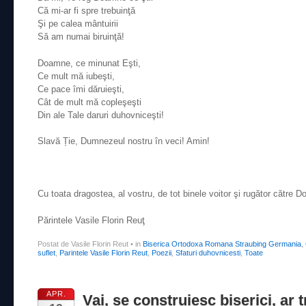
Că mi-ar fi spre trebuinţă
Şi pe calea mântuirii
Să am numai biruinţă!
Doamne, ce minunat Eşti,
Ce mult mă iubeşti,
Ce pace îmi dăruieşti,
Cât de mult mă copleşeşti
Din ale Tale daruri duhovniceşti!
Slavă Ție, Dumnezeul nostru în veci! Amin!
Cu toata dragostea, al vostru, de tot binele voitor şi rugător către D
Părintele Vasile Florin Reuţ
Postat de Vasile Florin Reut
•
in
Biserica Ortodoxa Romana Straubing Germania
,
suflet
,
Parintele Vasile Florin Reut
,
Poezii
,
Sfaturi duhovnicesti
,
Toate
APR.
Vai, se construiesc biserici, ar t