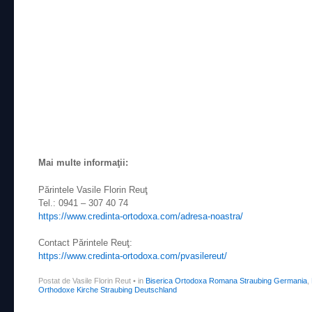
Mai multe informaţii:
Părintele Vasile Florin Reuţ
Tel.: 0941 – 307 40 74
https://www.credinta-ortodoxa.com/adresa-noastra/
Contact Părintele Reuţ:
https://www.credinta-ortodoxa.com/pvasilereut/
Postat de Vasile Florin Reut
•
in
Biserica Ortodoxa Romana Straubing Germania
,
Orthodoxe Kirche Straubing Deutschland