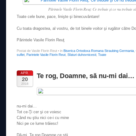
Părintele Vasile Florin Reuţ: Ce trebuie şi ce nu trebuie
Toate cele bune, pace, linişte şi binecuvântare!
Cu toata dragostea, al vostru, de tot binele voitor şi rugător către D
Părintele Vasile Florin Reuţ
Postat de Vasile Florin Reut
•
in
Biserica Ortodoxa Romana Straubing Germania
,
suflet
,
Parintele Vasile Florin Reut
,
Sfaturi duhovnicesti
,
Toate
APR.
Te rog, Doamne, să nu-mi dai…
20
2016
nu-mi dai…
Tot ce-Ţi cer şi ce voiesc
Când nu ştiu nici ce-i cu mine
Nici pe ce lume trăiesc!
Dă-mi, Te rog Doamne ce ştii