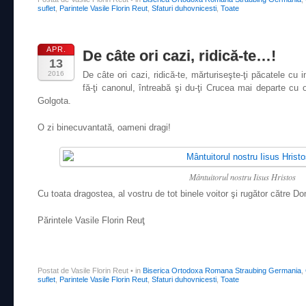
suflet
,
Parintele Vasile Florin Reut
,
Sfaturi duhovnicesti
,
Toate
APR.
De câte ori cazi, ridică-te…!
13
2016
De câte ori cazi, ridică-te, mărturiseşte-ţi păcatele cu i
fă-ţi canonul, întreabă şi du-ţi Crucea mai departe cu o
Golgota.
O zi binecuvantată, oameni dragi!
Mântuitorul nostru Iisus Hristos
Cu toata dragostea, al vostru de tot binele voitor şi rugător către D
Părintele Vasile Florin Reuţ
Postat de Vasile Florin Reut
•
in
Biserica Ortodoxa Romana Straubing Germania
,
suflet
,
Parintele Vasile Florin Reut
,
Sfaturi duhovnicesti
,
Toate