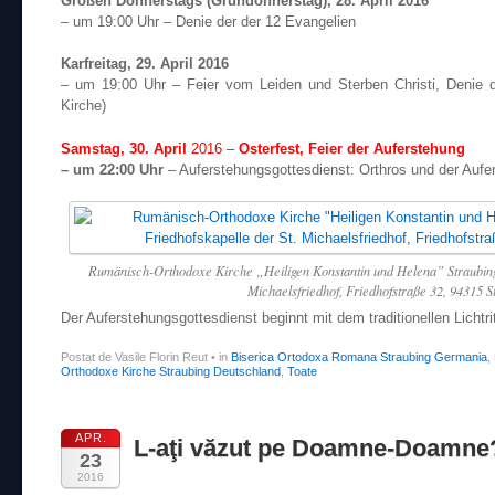
Großen Donnerstags (Gründonnerstag), 28. April 2016
– um 19:00 Uhr – Denie der der 12 Evangelien
Karfreitag, 29. April 2016
– um 19:00 Uhr – Feier vom Leiden und Sterben Christi, Denie 
Kirche)
Samstag, 30. April
2016 –
Osterfest
,
Feier der Auferstehung
– um 22:00 Uhr
– Auferstehungsgottesdienst: Orthros und der Aufer
Rumänisch-Orthodoxe Kirche „Heiligen Konstantin und Helena” Straubing 
Michaelsfriedhof, Friedhofstraße 32, 94315 S
Der Auferstehungsgottesdienst beginnt mit dem traditionellen Lichtr
Postat de Vasile Florin Reut
•
in
Biserica Ortodoxa Romana Straubing Germania
,
Orthodoxe Kirche Straubing Deutschland
,
Toate
APR.
L-aţi văzut pe Doamne-Doamne
23
2016