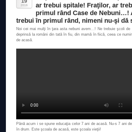
19
ar trebui spitale! Fraţilor, ar treb
2016
primul rând Case de Nebuni…! 
trebui în primul rând, nimeni nu-şi d
Noi cei mai mulţi în ţara asta nebuni avem…! Ne trebuie şcoli de Ş
deprinsă la români din tată în fiu, din mamă în fiică, ceea ce numi
de acasă.
Până acum i se spune educaţia celor 7 ani de acasă. Nu-s 7 ani deo
în drum. Este şcoala de acasă, este şcoala vieţii!