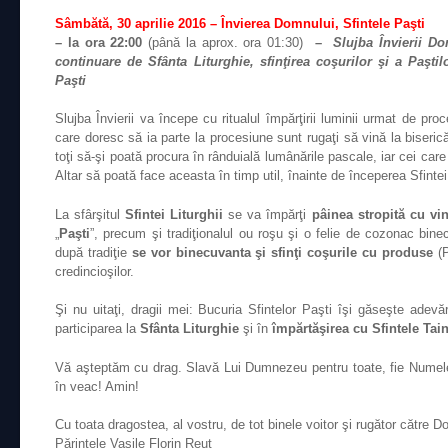
Sâmbătă, 30 aprilie 2016 – Învierea Domnului, Sfintele Paşti
– la ora 22:00
(până la aprox. ora 01:30)
–
Slujba Învierii D
continuare de Sfânta Liturghie, sfinţirea coşurilor şi a Paşti
Paşti
Slujba Învierii va începe cu ritualul împărţirii luminii urmat de proce
care doresc să ia parte la procesiune sunt rugaţi să vină la biseri
toţi să-şi poată procura în rânduială lumânările pascale, iar cei ca
Altar să poată face aceasta în timp util, înainte de începerea Sfintei 
La sfârşitul
Sfintei Liturghii
se va împărţi
pâinea stropită cu vin
„
Paşti
”, precum şi tradiţionalul ou roşu şi o felie de cozonac bin
după tradiţie
se vor binecuvanta şi sfinţi coşurile cu produse
(P
credincioşilor.
Şi nu uitaţi, dragii mei: Bucuria Sfintelor Paşti îşi găseşte adevă
participarea la
Sfânta Liturghie
şi în
împărtăşirea cu Sfintele Tain
Vă aşteptăm cu drag. Slavă Lui Dumnezeu pentru toate, fie Numel
în veac! Amin!
Cu toata dragostea, al vostru, de tot binele voitor şi rugător către D
Părintele Vasile Florin Reuţ