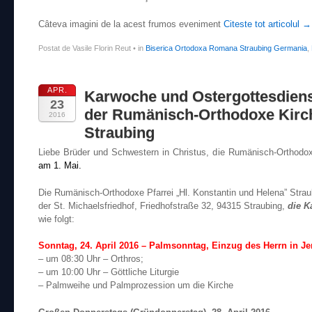
Câteva imagini de la acest frumos eveniment
Citeste tot articolul
→
Postat de Vasile Florin Reut
•
in
Biserica Ortodoxa Romana Straubing Germania
,
APR.
Karwoche und Ostergottesdiens
23
der Rumänisch-Orthodoxe Kirc
2016
Straubing
Liebe Brüder und Schwestern in Christus, die Rumänisch-Orthod
am 1. Mai.
Die Rumänisch-Orthodoxe Pfarrei „Hl. Konstantin und Helena” Straubi
der St. Michaelsfriedhof, Friedhofstraße 32, 94315 Straubing,
die K
wie folgt:
Sonntag, 24. April 2016 –
Palmsonntag, Einzug des Herrn in J
– um 08:30 Uhr – Orthros;
– um 10:00 Uhr – Göttliche Liturgie
– Palmweihe und Palmprozession um die Kirche