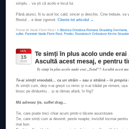
simplu… va ști că acolo e locul lui.
Până atunci, fii tu acel loc cald, sincer și deschis. Cine trebuie, va
Restul… e doar zgomot.
Citeste tot articolul
→
Postat de Vasile Florin Reut
•
in
Biserica Ortodoxa Romana Straubing Germania
,
suflet
,
Parintele Vasile Florin Reut
,
Predici
,
Rumänisch Orthodoxe Kirche Straubi
IAN.
Te simți în plus acolo unde erai
15
Ascultă acest mesaj, e pentru ti
2026
Te simți în plus acolo unde erai „Totul”? Ascultă acest mes
Te-ai simțit vreodată… ca un străin – sau o străină – în propria
Ai simțit cum, deși n-ai greșit cu nimic și n-ai trădat pe nimeni, ușa i
brusc pe dinăuntru… și ai rămas afară, în frig?
Mă adresez ție, suflet drag…
Ție, care poate treci chiar acum printr-o tăcere asurzitoare.
Ție, care simți cum ai devenit, peste noapte, invizibil tocmai pentru c
mai bun.