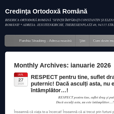
Credinţa Ortodoxă Română
BISERICA ORTODOXĂ ROMÂNĂ "SFINŢII ÎMPĂRAŢI CONSTANTIN ŞI ELENA
ROMÂNII! * ADRESA: JESUITENKIRCHE, THERESIENPLATZ 46, 94315 ST
Main menu
Skip to content
Parohia Straubing – Adresa noastră
Ştiri
Cum devin m
Monthly Archives:
ianuarie 2026
IAN.
RESPECT pentru tine, suflet dra
27
puternic! Dacă asculți asta, nu 
2026
întâmplător…!
RESPECT pentru tine, suflet drag și put
Dacă asculți asta, nu este întâmplător…
Înseamnă că viața te-a încercat! Înseamnă că ai trecut prin furtuni 