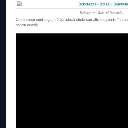
Boboteaza – Botezul Domnului
Credincioşii sunt rugaţi să îşi aducă sticle sau alte recipiente în 
pentru acasă;