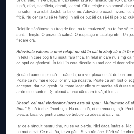
Și da, știu, ni s-a băgat în cap ideea asta romantică, dar toxică: 
luptă, efort, sacrificiu, dramă, lacrimi. Că o relație e valoroasă do
nu suferi, n-ai iubit destul. Ei bine, nu. Adevărul e exact invers: luc
frică. Nu cer ca tu să te frângi în mii de bucăți ca să-i fii pe plac cui
Relațiile sănătoase nu trag de tine, nu te epuizează, nu te fac să te î
sunt… liniște. O prezență calmă. O respirație în același ritm. Un „sun
fiecare oră.
Adevărata valoare a unei relații nu stă în cât te zbați să o ții în
În felul în care poți fi tu însuți fără frică. În felul în care nu simți c
ori spui ce gândești. În felul în care tăcerile nu mai dor, ci doar odi
Și când oamenii pleacă — căci da, unii vor pleca oricât de buni am f
Poate că nu mai e locul lor în viața noastră. Poate că am fost o lec
acceptat, dar nici greșit. Nu toate legăturile sunt menite să dureze 
arate cine suntem. Și pleacă atunci când am învățat lecția.
Uneori, cel mai vindecător lucru este să spui: „Mulțumesc că 
tine.”
Și să închizi încet ușa. Nu cu ciudă, ci cu recunoștință. Pent
pleacă, lasă loc pentru ceea ce trebuie cu adevărat să vină.
Iar ce e rânduit pentru tine, nu se va pierde. Nici dacă întârzie. Nici
nu mai crezi. Ce e al tău, te va găsi. Și va rămâne. Fără să fie chema