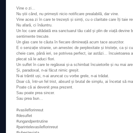
Vine o zi…
Nu știi când, nu primești nicio notificare prealabilă, dar vine.
Vine acea zi în care te trezești și simți, cu o claritate care îți taie r
Nu afară, ci înăuntru.
Un loc care altădată era sanctuarul tău cald și plin de viață devine 
sentimente trecute.
Un glas care te căuta în fiecare dimineață acum tace asurzitor.
E o senzație stranie, un amestec de perplexitate și tristețe, ca și 
cheie care, până ieri, se potrivea perfect, iar astăzi… încuietoarea 
plecat să le aduci flori.
Un suflet în care te regăseai și-a schimbat încuietorile și nu mai are
Și, paradoxal, n-ai făcut nimic greșit.
N-ai trântit uși, n-ai aruncat cu vorbe grele, n-ai trădat.
Doar că, într-un fel trist, absurd și brutal de simplu, ai încetat să ma
Poate că ai devenit prea prezent.
Sau poate prea sincer.
Sau prea bun…
#vasileflorinreut
#desuflet
#ungandpentrutine
#parintelevasileflorinreut
#iubesteviața