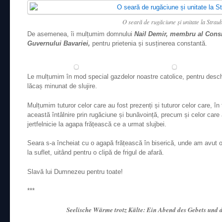
O seară de rugăciune și unitate la Strau
De asemenea, îi mulțumim domnului
Nail Demir, membru al Consil
Guvernului Bavariei,
pentru prietenia și susținerea constantă.
Le mulțumim în mod special gazdelor noastre catolice, pentru desch
lăcaș minunat de slujire.
Mulțumim tuturor celor care au fost prezenți și tuturor celor care, în 
această întâlnire prin rugăciune și bunăvoință, precum și celor care 
jertfelnicie la agapa frățească ce a urmat slujbei.
Seara s-a încheiat cu o agapă frățească în biserică, unde am avut o
la suflet, uitând pentru o clipă de frigul de afară.
Slavă lui Dumnezeu pentru toate!
***
Seelische Wärme trotz Kälte: Ein Abend des Gebets und d