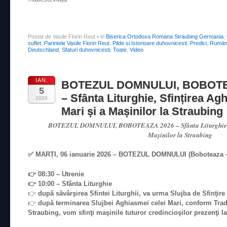
Postat de Vasile Florin Reut
•
in
Biserica Ortodoxa Romana Straubing Germania
,
suflet
,
Parintele Vasile Florin Reut
,
Pilde si Istorioare duhovnicesti
,
Predici
,
Rumäni
Deutschland
,
Sfaturi duhovnicesti
,
Toate
,
Video
IAN.
BOTEZUL DOMNULUI, BOBOTE
5
– Sfânta Liturghie, Sfințirea Ag
2026
Mari și a Mașinilor la Straubing
BOTEZUL DOMNULUI, BOBOTEAZA 2026 – Sfânta Liturghie, Sf
Mașinilor la Straubing
✅ MARȚI, 06 ianuarie 2026 – BOTEZUL DOMNULUI (Boboteaza –
👉 08:30 – Utrenie
👉 10:00 – Sfânta Liturghie
👉
după săvârşirea Sfintei Liturghii, va urma Slujba de Sfinţir
👉
după terminarea Slujbei Aghiasmei celei Mari, conform Tradi
Straubing, vom sfinţi maşinile tuturor credincioşilor prezenţi la