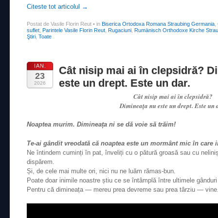
Citeste tot articolul
→
Postat de Vasile Florin Reut
•
in
Biserica Ortodoxa Romana Straubing Germania
,
suflet
,
Parintele Vasile Florin Reut
,
Rugaciuni
,
Rumänisch Orthodoxe Kirche Strau
Ştiri
,
Toate
IAN.
Cât nisip mai ai în clepsidră? 
23
este un drept. Este un dar.
2026
Cât nisip mai ai în clepsidră?
Dimineața nu este un drept. Este un 
Noaptea murim. Dimineața ni se dă voie să trăim!
Te-ai gândit vreodată că noaptea este un mormânt mic în care 
Ne întindem cuminți în pat, înveliți cu o pătură groasă sau cu neliniș
dispărem.
Și, de cele mai multe ori, nici nu ne luăm rămas-bun.
Poate doar inimile noastre știu ce se întâmplă între ultimele gândur
Pentru că dimineața — mereu prea devreme sau prea târziu — vine