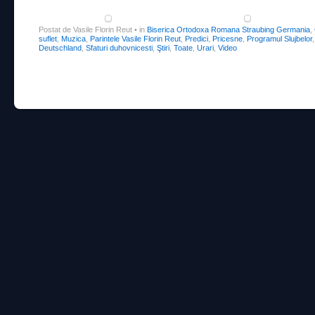
Postat de Vasile Florin Reut
•
in
Biserica Ortodoxa Romana Straubing Germania
,
suflet
,
Muzica
,
Parintele Vasile Florin Reut
,
Predici
,
Pricesne
,
Programul Slujbelor
Deutschland
,
Sfaturi duhovnicesti
,
Ştiri
,
Toate
,
Urari
,
Video
Post navigation