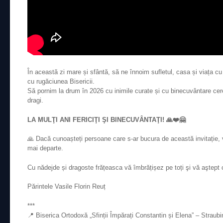
În această zi mare și sfântă, să ne înnoim sufletul, casa și viața c
cu rugăciunea Bisericii.
Să pornim la drum în 2026 cu inimile curate și cu binecuvântare cer
dragi.
LA MULŢI ANI FERICIŢI ŞI BINECUVÂNTAŢI! 🙏❤️🤗
🙏 Dacă cunoașteți persoane care s-ar bucura de această invitație,
mai departe.
Cu nădejde și dragoste frățeasca vă îmbrățișez pe toți şi vă aştept 
Părintele Vasile Florin Reuț
***
📍 Biserica Ortodoxă „Sfinții Împărați Constantin și Elena” – Straub