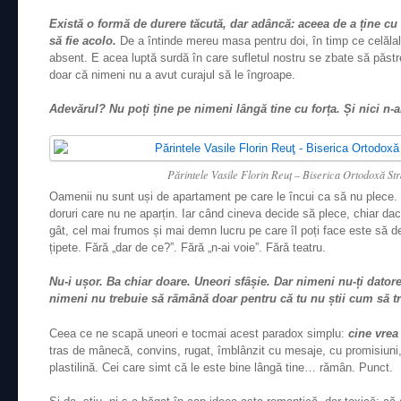
Există o formă de durere tăcută, dar adâncă: aceea de a ține cu 
să fie acolo.
De a întinde mereu masa pentru doi, în timp ce celălalt
absent. E acea luptă surdă în care sufletul nostru se zbate să păstr
doar că nimeni nu a avut curajul să le îngroape.
Adevărul? Nu poți ține pe nimeni lângă tine cu forța. Și nici n-a
Părintele Vasile Florin Reuţ – Biserica Ortodoxă St
Oamenii nu sunt uși de apartament pe care le încui ca să nu plece. Su
doruri care nu ne aparțin. Iar când cineva decide să plece, chiar da
gât, cel mai frumos și mai demn lucru pe care îl poți face este să de
țipete. Fără „dar de ce?”. Fără „n-ai voie”. Fără teatru.
Nu-i ușor. Ba chiar doare. Uneori sfâșie. Dar nimeni nu-ți dator
nimeni nu trebuie să rămână doar pentru că tu nu știi cum să tră
Ceea ce ne scapă uneori e tocmai acest paradox simplu:
cine vrea
tras de mânecă, convins, rugat, îmblânzit cu mesaje, cu promisiuni,
plastilină. Cei care simt că le este bine lângă tine… rămân. Punct.