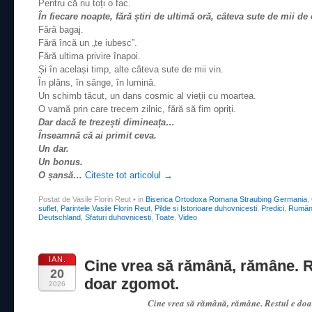
Pentru că nu toți o fac.
În fiecare noapte, fără știri de ultimă oră, câteva sute de mii d
Fără bagaj.
Fără încă un „te iubesc”.
Fără ultima privire înapoi.
Și în același timp, alte câteva sute de mii vin.
În plâns, în sânge, în lumină.
Un schimb tăcut, un dans cosmic al vieții cu moartea.
O vamă prin care trecem zilnic, fără să fim opriți.
Dar dacă te trezești dimineața…
Înseamnă că ai primit ceva.
Un dar.
Un bonus.
O șansă…
Citeste tot articolul
→
Postat de Vasile Florin Reut
•
in
Biserica Ortodoxa Romana Straubing Germania
,
suflet
,
Parintele Vasile Florin Reut
,
Pilde si Istorioare duhovnicesti
,
Predici
,
Rumäni
Deutschland
,
Sfaturi duhovnicesti
,
Toate
,
Video
IAN.
Cine vrea să rămână, rămâne. R
20
doar zgomot.
2026
Cine vrea să rămână, rămâne. Restul e doa