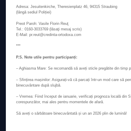
Adresa: Jesuitenkirche, Theresienplatz 46, 94315 Straubing
(lângă sediul Poliției)
Preot Paroh: Vasile Florin Reuţ
Tel.: 0160-3033769 (lăsaţi mesaj scris)
E-Mail: pr.reut@credinta-ortodoxa.com
***
P.S. Note utile pentru participanți:
– Aghiasma Mare: Se recomandă să aveți sticle pregătite din timp p
– Sfințirea mașinilor: Asigurați-vă că parcați într-un mod care să pe
binecuvântare după slujbă.
– Vremea: Fiind început de ianuarie, verificați prognoza locală din 
corespunzător, mai ales pentru momentele de afară.
Să aveți o sărbătoare binecuvântată și un an 2026 plin de lumină!