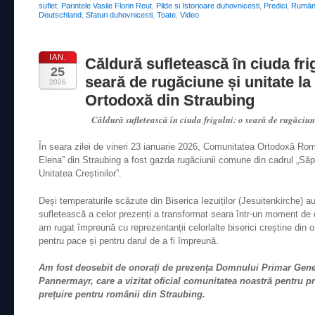
suflet
,
Parintele Vasile Florin Reut
,
Pilde si Istorioare duhovnicesti
,
Predici
,
Rumäni
Deutschland
,
Sfaturi duhovnicesti
,
Toate
,
Video
IAN.
Căldură sufletească în ciuda frig
25
seară de rugăciune și unitate la
2026
Ortodoxă din Straubing
Căldură sufletească în ciuda frigului: o seară de rugăciun
În seara zilei de vineri 23 ianuarie 2026, Comunitatea Ortodoxă Româ
Elena” din Straubing a fost gazda rugăciunii comune din cadrul „Să
Unitatea Creștinilor”.
Deși temperaturile scăzute din Biserica Iezuiților (Jesuitenkirche) a
sufletească a celor prezenți a transformat seara într-un moment de
am rugat împreună cu reprezentanții celorlalte biserici creștine di
pentru pace și pentru darul de a fi împreună.
Am fost deosebit de onorați de prezența Domnului Primar Gene
Pannermayr, care a vizitat oficial comunitatea noastră pentru p
prețuire pentru românii din Straubing.