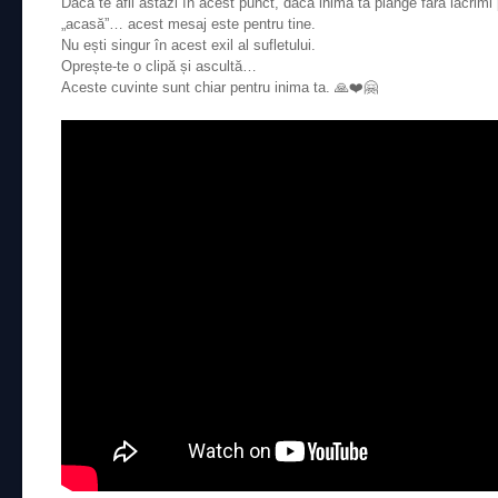
Dacă te afli astăzi în acest punct, dacă inima ta plânge fără lacrimi
„acasă”… acest mesaj este pentru tine.
Nu ești singur în acest exil al sufletului.
Oprește-te o clipă și ascultă…
Aceste cuvinte sunt chiar pentru inima ta. 🙏❤️🤗