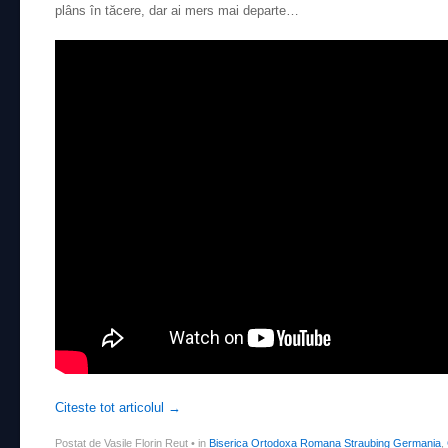
plâns în tăcere, dar ai mers mai departe…
Citeste tot articolul
→
Postat de Vasile Florin Reut
•
in
Biserica Ortodoxa Romana Straubing Germania
,