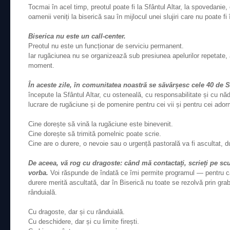
Tocmai în acel timp, preotul poate fi la Sfântul Altar, la spovedanie
oamenii veniți la biserică sau în mijlocul unei slujiri care nu poate fi 
Biserica nu este un call-center.
Preotul nu este un funcționar de serviciu permanent.
Iar rugăciunea nu se organizează sub presiunea apelurilor repetate, 
moment.
În aceste zile, în comunitatea noastră se săvârșesc cele 40 de Sf
începute la Sfântul Altar, cu osteneală, cu responsabilitate și cu n
lucrare de rugăciune și de pomenire pentru cei vii și pentru cei adorm
Cine dorește să vină la rugăciune este binevenit.
Cine dorește să trimită pomelnic poate scrie.
Cine are o durere, o nevoie sau o urgență pastorală va fi ascultat, d
De aceea, vă rog cu dragoste: când mă contactați, scrieți pe scu
vorba.
Voi răspunde de îndată ce îmi permite programul — pentru că
durere merită ascultată, dar în Biserică nu toate se rezolvă prin grab
rânduială.
Cu dragoste, dar și cu rânduială.
Cu deschidere, dar și cu limite firești.