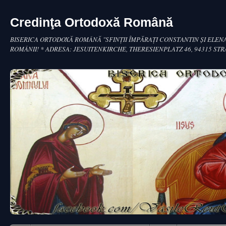
Credinţa Ortodoxă Română
BISERICA ORTODOXĂ ROMÂNĂ "SFINŢII ÎMPĂRAŢI CONSTANTIN ŞI ELENA
ROMÂNII! * ADRESA: JESUITENKIRCHE, THERESIENPLATZ 46, 94315 ST