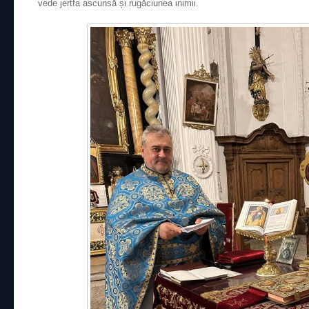
vede jertfa ascunsă și rugăciunea inimii.