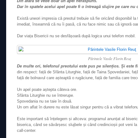
Din afară se vede doar un apel nerăspuns.
Dar în spatele acelui apel poate fi o întreagă slujire pe care nu
Există uneori impresia că preotul trebuie să fie oricând disponibil l
imediat, înseamnă că nu îi pasă, că nu face nimic sau că ignoră oa
Dar viața Bisericii nu se desfășoară după logica unui telefon mobil.
Părintele Vasile Florin Reuţ
De multe ori, telefonul preotului este pus pe silențios. Și este fi
din respect: față de Sfânta Liturghie, față de Taina Spovedaniei, faț
față de bolnavul care așteaptă o rugăciune, față de familia care trece
Un apel poate aștepta câteva ore.
Sfânta Liturghie nu se întrerupe.
Spovedania nu se taie în două.
Un om aflat în durere nu este lăsat singur pentru că a vibrat telefonu
Este important să înțelegem și altceva: programul anunțat al biseric
biserica, când se săvârșesc slujbele și când credincioșii pot veni 
call-center.