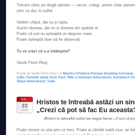
Trecem zilnic pe lângă oameni — vecini, colegi, uneori chiar oamen
știm ce duc în suflet.
Vedem chipul, dar nu și lupta.
Auzim tăcerea, dar nu și durerea din spatele ei.
Poate că unii nu așteaptă un răspuns mare.
Poate așteaptă doar să fie observați.
Tu ce crezi că s-a întâmplat?
Vasile Florin Reuţ
Postat de Vasile Florin Reut
•
in
Biserica Ortodoxa Romana Straubing Germania
,
suflet
,
Parintele Vasile Florin Reut
,
Pilde si Istorioare duhovnicesti
,
Rumänisch Ort
Sfaturi duhovnicesti
,
Toate
IUL.
Hristos te întreabă astăzi un sin
22
„Crezi că pot să fac Eu aceasta
2026
Hristos te întreabă astăzi un singur lucru: „Crezi că p
Poate nimeni nu știe prin ce treci. Poate ai zâmbit toată ziua, iar înă