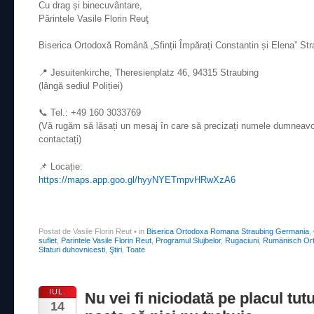
Cu drag și binecuvântare,
Părintele Vasile Florin Reuţ
Biserica Ortodoxă Română „Sfinții Împărați Constantin și Elena” St
📍 Jesuitenkirche, Theresienplatz 46, 94315 Straubing
(lângă sediul Poliției)
📞 Tel.: +49 160 3033769
(Vă rugăm să lăsați un mesaj în care să precizați numele dumneavoa
contactați)
📌 Locație:
https://maps.app.goo.gl/hyyNYETmpvHRwXzA6
Postat de Vasile Florin Reut
•
in
Biserica Ortodoxa Romana Straubing Germania
,
suflet
,
Parintele Vasile Florin Reut
,
Programul Slujbelor
,
Rugaciuni
,
Rumänisch Ort
Sfaturi duhovnicesti
,
Ştiri
,
Toate
IUL.
Nu vei fi niciodată pe placul tutu
14