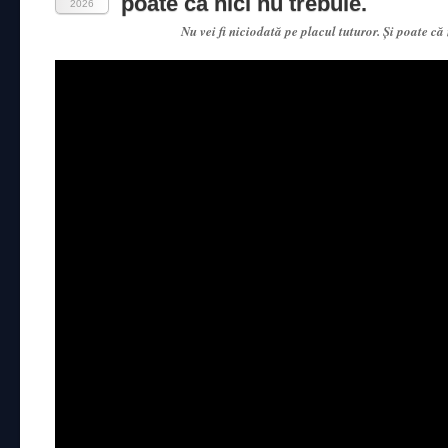
poate că nici nu trebuie.
2026
Nu vei fi niciodată pe placul tuturor. Și poate că 