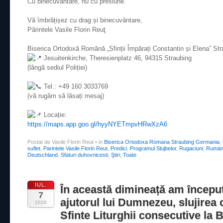
Cu binecuvântare, nu cu presiune.
Vă îmbrățișez cu drag și binecuvântare,
Părintele
Vasile Florin Reuţ
Biserica Ortodoxă Română „Sfinții Împărați Constantin și Elena” St
Jesuitenkirche, Theresienplatz 46, 94315 Straubing
(lângă sediul Poliției)
Tel.: +49 160 3033769
(vă rugăm să lăsați mesaj)
Locație:
https://maps.app.goo.gl/hyyNYETmpvHRwXzA6
Postat de Vasile Florin Reut
•
in
Biserica Ortodoxa Romana Straubing Germania
,
suflet
,
Parintele Vasile Florin Reut
,
Predici
,
Programul Slujbelor
,
Rugaciuni
,
Rumäni
Deutschland
,
Sfaturi duhovnicesti
,
Ştiri
,
Toate
IUL.
În această dimineață am început
7
ajutorul lui Dumnezeu, slujirea 
2026
Sfinte Liturghii consecutive la 