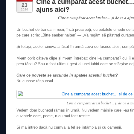
Cine a cumpărat acest buchet… 
23
ajuns aici?
2026
Cine a cumpărat acest buchet… și de ce a aju
Un buchet de trandafiri roșii, încă proaspeți, cu petalele umede de l
pe care scrie: „Bitte sauber halten” — „Vă rugăm să păstrați curățen
Și totuși, acolo, cineva a lăsat în urmă ceva ce fusese ales, cumpăr
M-am oprit câteva clipe și m-am întrebat: cine l-a cumpărat? cui îi e
prea târziu? Sau a fost ultimul gest al unei iubiri care se sfârșise de
Oare ce poveste se ascunde în spatele acestui buchet?
Nu cunosc răspunsul.
Cine a cumpărat acest buchet… și de ce a aju
Vedem doar buchetul rămas în urmă. Nu vedem mâinile care l-au ținut
cuvintele care, poate, n-au mai fost rostite.
Și mă întreb dacă nu cumva la fel se întâmplă și cu oamenii.