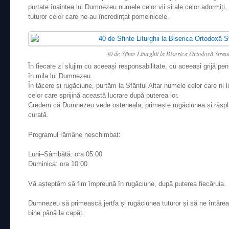
purtate înaintea lui Dumnezeu numele celor vii și ale celor adormiți, d
tuturor celor care ne-au încredințat pomelnicele.
40 de Sfinte Liturghii la Biserica Ortodoxă Stra
În fiecare zi slujim cu aceeași responsabilitate, cu aceeași grijă p
în mila lui Dumnezeu.
În tăcere și rugăciune, purtăm la Sfântul Altar numele celor care ni 
celor care sprijină această lucrare după puterea lor.
Credem că Dumnezeu vede osteneala, primește rugăciunea și răsplăt
curată.
Programul rămâne neschimbat:
Luni–Sâmbătă: ora 05:00
Duminica: ora 10:00
Vă așteptăm să fim împreună în rugăciune, după puterea fiecăruia.
Dumnezeu să primească jertfa și rugăciunea tuturor și să ne întăr
bine până la capăt.