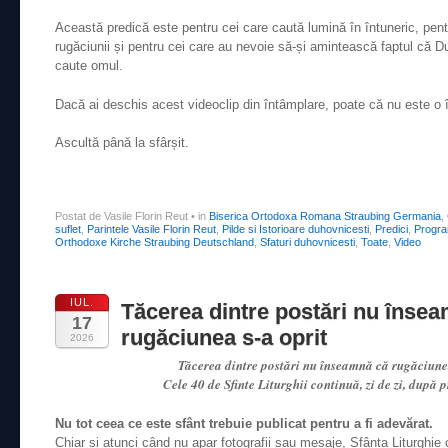
Această predică este pentru cei care caută lumină în întuneric, pentr
rugăciunii și pentru cei care au nevoie să-și amintească faptul că
caute omul.
Dacă ai deschis acest videoclip din întâmplare, poate că nu este o 
Ascultă până la sfârșit.
Postat de Vasile Florin Reut
•
in
Biserica Ortodoxa Romana Straubing Germania
,
suflet
,
Parintele Vasile Florin Reut
,
Pilde si Istorioare duhovnicesti
,
Predici
,
Progra
Orthodoxe Kirche Straubing Deutschland
,
Sfaturi duhovnicesti
,
Toate
,
Video
IUL.
Tăcerea dintre postări nu înse
17
rugăciunea s-a oprit
2026
Tăcerea dintre postări nu înseamnă că rugăciunea
Cele 40 de Sfinte Liturghii continuă, zi de zi, după
Nu tot ceea ce este sfânt trebuie publicat pentru a fi adevărat.
Chiar și atunci când nu apar fotografii sau mesaje, Sfânta Liturghie c