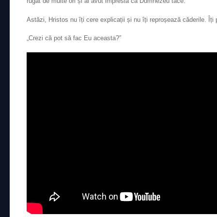
rugat de multe ori și ai avut impresia că Dumnezeu tace.
Astăzi, Hristos nu îți cere explicații și nu îți reproșează căderile. Îț
„Crezi că pot să fac Eu aceasta?”