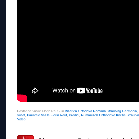
Postat de Vasile Florin Reut
•
in
Biserica Ortodoxa Romana Straubing Germania
,
suflet
,
Parintele Vasile Florin Reut
,
Predici
,
Rumänisch Orthodoxe Kirche Straubi
Video
IUL.