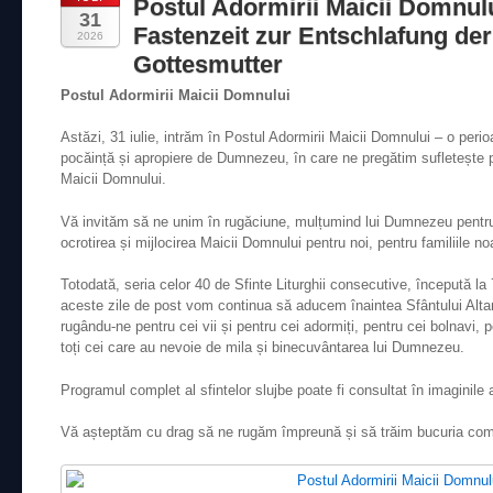
Postul Adormirii Maicii Domnul
31
Fastenzeit zur Entschlafung der
2026
Gottesmutter
Postul Adormirii Maicii Domnului
Astăzi, 31 iulie, intrăm în Postul Adormirii Maicii Domnului – o per
pocăință și apropiere de Dumnezeu, în care ne pregătim sufletește p
Maicii Domnului.
Vă invităm să ne unim în rugăciune, mulțumind lui Dumnezeu pentru d
ocrotirea și mijlocirea Maicii Domnului pentru noi, pentru familiile n
Totodată, seria celor 40 de Sfinte Liturghii consecutive, începută la 7
aceste zile de post vom continua să aducem înaintea Sfântului Altar
rugându-ne pentru cei vii și pentru cei adormiți, pentru cei bolnavi, pe
toți cei care au nevoie de mila și binecuvântarea lui Dumnezeu.
Programul complet al sfintelor slujbe poate fi consultat în imaginile 
Vă așteptăm cu drag să ne rugăm împreună și să trăim bucuria comu