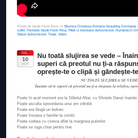
Postat de Vasile Florin Reut
•
in
Biserica Ortodoxa Romana Straubing Germania
,
suflet
,
Parintele Vasile Florin Reut
,
Pilde si Istorioare duhovnicesti
,
Rumänisch Ort
Sfaturi duhovnicesti
,
Toate
,
Video
IUL.
Nu toată slujirea se vede – Înain
10
superi că preotul nu ți-a răspuns
2026
oprește-te o clipă și gândește-
NU TOATĂ SLUJIREA SE VEDE
Înainte să te superi că preotul nu ți-a răspuns la telefon, opre
Poate în acel moment era la Sfântul Altar, cu Sfintele Daruri înainte.
Poate asculta spovedania unui om zdrobit.
Poate era lângă un bolnav.
Poate însoțea o familie la cimitir.
Poate vorbea cu cineva aflat la marginea puterilor.
Poate se ruga chiar pentru tine.