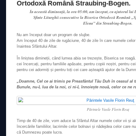
Ortodoxă Română Straubing-Bogen.
În această dimineață, la ora 05:00, am început, cu ajutorul lui 
Sfinte Liturghii consecutive la Biserica Ortodoxă Română „Sf
Elena” din Straubing-Bogen.
Nu am început doar un program de slujbe.
Am început 40 de zile de rugăciune, 40 de zile în care numele celor v
înaintea Sfântului Altar.
În liniștea dimineții, când lumea abia se trezește, Biserica se roagă
cei încercați, pentru familiile apăsate, pentru copiii noștri, pentru cei
pentru cei adormiți și pentru toți cei care așteaptă ajutor de la Dum
„Doamne, Cel ce ai trimis pe Preasfântul Tău Duh în ceasul al tr
Bunule, nu-L lua de la noi, ci ni-L înnoiește nouă, celor ce ne 
Părintele Vasile Florin Reuţ
Timp de 40 de zile, vom aduce la Sfântul Altar numele celor vii și ale
încercările familiilor, lacrimile celor bolnavi și nădejdea celor care 
că Dumnezeu poate lucra.