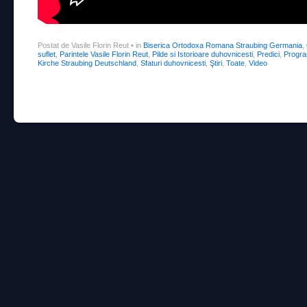
Postat de Vasile Florin Reut
•
in
Biserica Ortodoxa Romana Straubing Germania
,
suflet
,
Parintele Vasile Florin Reut
,
Pilde si Istorioare duhovnicesti
,
Predici
,
Progra
Kirche Straubing Deutschland
,
Sfaturi duhovnicesti
,
Ştiri
,
Toate
,
Video
Post navigation