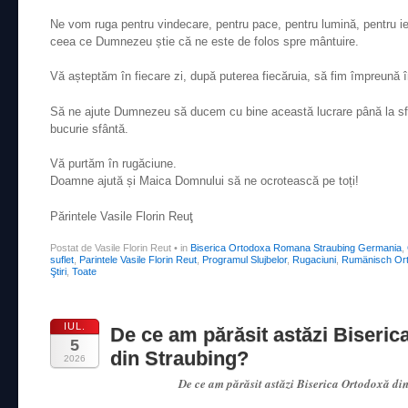
Ne vom ruga pentru vindecare, pentru pace, pentru lumină, pentru iert
ceea ce Dumnezeu știe că ne este de folos spre mântuire.
Vă așteptăm în fiecare zi, după puterea fiecăruia, să fim împreună 
Să ne ajute Dumnezeu să ducem cu bine această lucrare până la sfâr
bucurie sfântă.
Vă purtăm în rugăciune.
Doamne ajută și Maica Domnului să ne ocrotească pe toți!
Părintele Vasile Florin Reuţ
Postat de Vasile Florin Reut
•
in
Biserica Ortodoxa Romana Straubing Germania
,
suflet
,
Parintele Vasile Florin Reut
,
Programul Slujbelor
,
Rugaciuni
,
Rumänisch Ort
Ştiri
,
Toate
IUL.
De ce am părăsit astăzi Biseric
5
din Straubing?
2026
De ce am părăsit astăzi Biserica Ortodoxă di