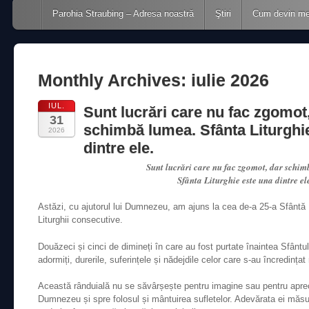
Main menu
Skip to content
Parohia Straubing – Adresa noastră
Ştiri
Cum devin m
Monthly Archives:
iulie 2026
IUL.
Sunt lucrări care nu fac zgomot
31
schimbă lumea. Sfânta Liturghi
2026
dintre ele.
Sunt lucrări care nu fac zgomot, dar schim
Sfânta Liturghie este una dintre el
Astăzi, cu ajutorul lui Dumnezeu, am ajuns la cea de-a 25-a Sfântă L
Liturghii consecutive.
Douăzeci și cinci de dimineți în care au fost purtate înaintea Sfântulu
adormiți, durerile, suferințele și nădejdile celor care s-au încredința
Această rânduială nu se săvârșește pentru imagine sau pentru apreci
Dumnezeu și spre folosul și mântuirea sufletelor. Adevărata ei mă