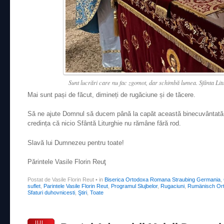
Sunt lucrări care nu fac zgomot, dar schimbă lumea. Sfânta Litu
Mai sunt pași de făcut, dimineți de rugăciune și de tăcere.
Să ne ajute Domnul să ducem până la capăt această binecuvântată n
credința că nicio Sfântă Liturghie nu rămâne fără rod.
Slavă lui Dumnezeu pentru toate!
Părintele Vasile Florin Reuţ
Postat de Vasile Florin Reut
•
in
Biserica Ortodoxa Romana Straubing Germania
,
suflet
,
Parintele Vasile Florin Reut
,
Programul Slujbelor
,
Rugaciuni
,
Rumänisch Ort
Sfaturi duhovnicesti
,
Ştiri
,
Toate
IUL.