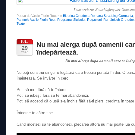
Fastenzeit zur Entschlafung der Gottesmu
Postat de Vasile Florin Reut
•
in
Biserica Ortodoxa Romana Straubing Germania
,
Parintele Vasile Florin Reut
,
Programul Slujbelor
,
Rugaciuni
,
Rumänisch Orthodoxe
Toate
IUL.
Nu mai alerga după oamenii car
29
îndepărtează.
2026
Nu mai alerga după oamenii care se îndep
Nu poți construi singur o legătură care trebuia purtată în doi. O bar
înaintează. Se învârte în cerc.
Poți să ierți fără să te întorci.
Poți să iubești fără să te mai abandonezi.
Poți să accepți că o ușă s-a închis fără să-ți pierzi credința în toate 
Întoarce-te către tine.
Când încetezi să te abandonezi, plecarea altora nu mai poate lua cu