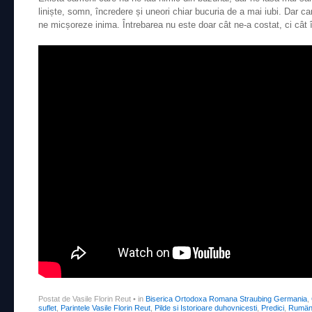
liniște, somn, încredere și uneori chiar bucuria de a mai iubi. Dar ca
ne micșoreze inima. Întrebarea nu este doar cât ne-a costat, ci câ
Postat de Vasile Florin Reut
•
in
Biserica Ortodoxa Romana Straubing Germania
,
suflet
,
Parintele Vasile Florin Reut
,
Pilde si Istorioare duhovnicesti
,
Predici
,
Rumäni