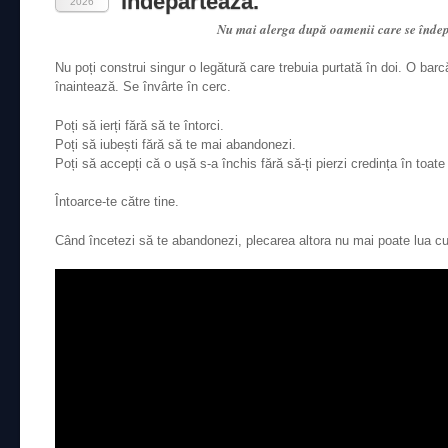
îndepărtează.
2026
Nu mai alerga după oamenii care se îndep
Nu poți construi singur o legătură care trebuia purtată în doi. O bar
înaintează. Se învârte în cerc.
Poți să ierți fără să te întorci.
Poți să iubești fără să te mai abandonezi.
Poți să accepți că o ușă s-a închis fără să-ți pierzi credința în toate 
Întoarce-te către tine.
Când încetezi să te abandonezi, plecarea altora nu mai poate lua cu