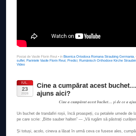
Postat de Vasile Florin Reut
•
in
Biserica Ortodoxa Romana Straubing Germania
,
suflet
,
Parintele Vasile Florin Reut
,
Predici
,
Rumänisch Orthodoxe Kirche Straubi
Video
IUL.
Cine a cumpărat acest buchet… 
23
ajuns aici?
2026
Cine a cumpărat acest buchet… și de ce a aju
Un buchet de trandafiri roșii, încă proaspeți, cu petalele umede de l
pe care scrie: „Bitte sauber halten” — „Vă rugăm să păstrați curățen
Și totuși, acolo, cineva a lăsat în urmă ceva ce fusese ales, cumpăr