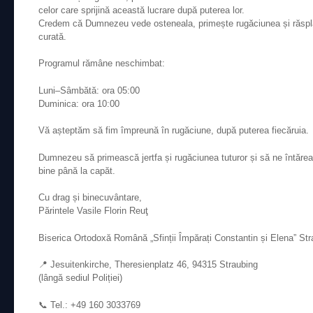
celor care sprijină această lucrare după puterea lor.
Credem că Dumnezeu vede osteneala, primește rugăciunea și răsplăt
curată.
Programul rămâne neschimbat:
Luni–Sâmbătă: ora 05:00
Duminica: ora 10:00
Vă așteptăm să fim împreună în rugăciune, după puterea fiecăruia.
Dumnezeu să primească jertfa și rugăciunea tuturor și să ne întăr
bine până la capăt.
Cu drag și binecuvântare,
Părintele Vasile Florin Reuţ
Biserica Ortodoxă Română „Sfinții Împărați Constantin și Elena” St
📍 Jesuitenkirche, Theresienplatz 46, 94315 Straubing
(lângă sediul Poliției)
📞 Tel.: +49 160 3033769