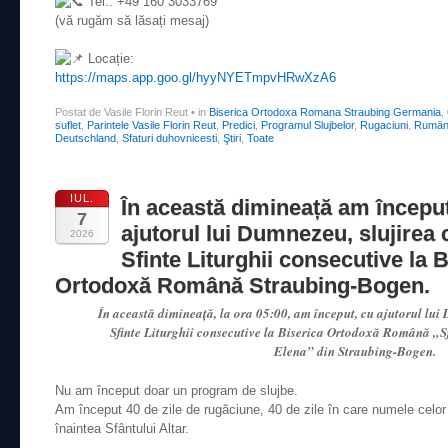
Tel.: +49 160 3033769
(vă rugăm să lăsați mesaj)
Locație:
https://maps.app.goo.gl/hyyNYETmpvHRwXzA6
Postat de Vasile Florin Reut
•
in
Biserica Ortodoxa Romana Straubing Germania
,
suflet
,
Parintele Vasile Florin Reut
,
Predici
,
Programul Slujbelor
,
Rugaciuni
,
Rumäni
Deutschland
,
Sfaturi duhovnicesti
,
Ştiri
,
Toate
IUL.
În această dimineață am început
7
ajutorul lui Dumnezeu, slujirea 
2026
Sfinte Liturghii consecutive la 
Ortodoxă Română Straubing-Bogen.
În această dimineață, la ora 05:00, am început, cu ajutorul lui 
Sfinte Liturghii consecutive la Biserica Ortodoxă Română „Sf
Elena” din Straubing-Bogen.
Nu am început doar un program de slujbe.
Am început 40 de zile de rugăciune, 40 de zile în care numele celor v
înaintea Sfântului Altar.