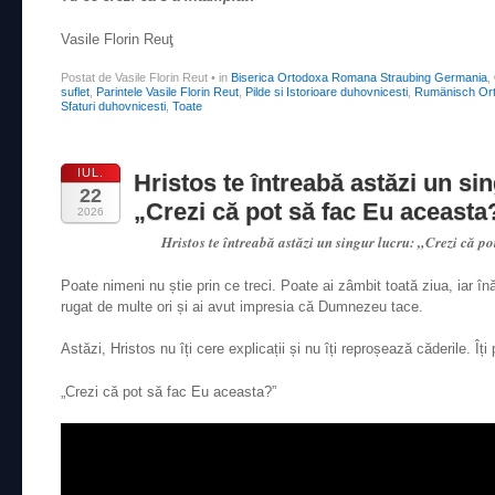
Vasile Florin Reuţ
Postat de Vasile Florin Reut
•
in
Biserica Ortodoxa Romana Straubing Germania
,
suflet
,
Parintele Vasile Florin Reut
,
Pilde si Istorioare duhovnicesti
,
Rumänisch Ort
Sfaturi duhovnicesti
,
Toate
IUL.
Hristos te întreabă astăzi un sin
22
„Crezi că pot să fac Eu aceasta
2026
Hristos te întreabă astăzi un singur lucru: „Crezi că p
Poate nimeni nu știe prin ce treci. Poate ai zâmbit toată ziua, iar înă
rugat de multe ori și ai avut impresia că Dumnezeu tace.
Astăzi, Hristos nu îți cere explicații și nu îți reproșează căderile. Îț
„Crezi că pot să fac Eu aceasta?”