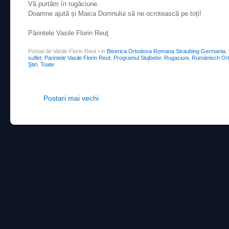
Vă purtăm în rugăciune.
Doamne ajută și Maica Domnului să ne ocrotească pe toți!
Părintele Vasile Florin Reuţ
Postat de Vasile Florin Reut
•
in
Biserica Ortodoxa Romana Straubing Germania
,
suflet
,
Parintele Vasile Florin Reut
,
Programul Slujbelor
,
Rugaciuni
,
Rumänisch Ort
Ştiri
,
Toate
Post navigation
Postari mai vechi