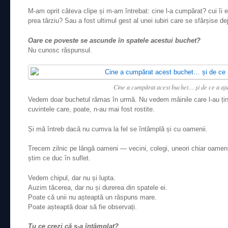
M-am oprit câteva clipe și m-am întrebat: cine l-a cumpărat? cui îi e
prea târziu? Sau a fost ultimul gest al unei iubiri care se sfârșise de
Oare ce poveste se ascunde în spatele acestui buchet?
Nu cunosc răspunsul.
Cine a cumpărat acest buchet… și de ce a aju
Vedem doar buchetul rămas în urmă. Nu vedem mâinile care l-au ținut
cuvintele care, poate, n-au mai fost rostite.
Și mă întreb dacă nu cumva la fel se întâmplă și cu oamenii.
Trecem zilnic pe lângă oameni — vecini, colegi, uneori chiar oamen
știm ce duc în suflet.
Vedem chipul, dar nu și lupta.
Auzim tăcerea, dar nu și durerea din spatele ei.
Poate că unii nu așteaptă un răspuns mare.
Poate așteaptă doar să fie observați.
Tu ce crezi că s-a întâmplat?