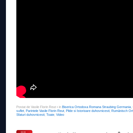
Postat de Vasile Florin Reut
•
in
Biserica Ortodoxa Romana Straubing Germania
,
suflet
,
Parintele Vasile Florin Reut
,
Pilde si Istorioare duhovnicesti
,
Rumänisch Ort
Sfaturi duhovnicesti
,
Toate
,
Video
IUL.