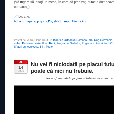
(Vă rugăm să lăsați un mesaj în care să precizați numele dumneavoa
contactați)
📌 Locație:
https://maps.app.goo.gl/hyyNYETmpvHRwXzA6
Postat de Vasile Florin Reut
•
in
Biserica Ortodoxa Romana Straubing Germania
,
suflet
,
Parintele Vasile Florin Reut
,
Programul Slujbelor
,
Rugaciuni
,
Rumänisch Ort
Sfaturi duhovnicesti
,
Ştiri
,
Toate
IUL.
Nu vei fi niciodată pe placul tutu
14
poate că nici nu trebuie.
2026
Nu vei fi niciodată pe placul tuturor. Și poate că 