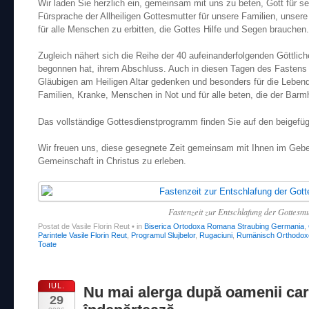
Wir laden Sie herzlich ein, gemeinsam mit uns zu beten, Gott für 
Fürsprache der Allheiligen Gottesmutter für unsere Familien, unser
für alle Menschen zu erbitten, die Gottes Hilfe und Segen brauchen.
Zugleich nähert sich die Reihe der 40 aufeinanderfolgenden Göttliche
begonnen hat, ihrem Abschluss. Auch in diesen Tagen des Fastens
Gläubigen am Heiligen Altar gedenken und besonders für die Lebend
Familien, Kranke, Menschen in Not und für alle beten, die der Barm
Das vollständige Gottesdienstprogramm finden Sie auf den beigefüg
Wir freuen uns, diese gesegnete Zeit gemeinsam mit Ihnen im Gebe
Gemeinschaft in Christus zu erleben.
Fastenzeit zur Entschlafung der Gottesmu
Postat de Vasile Florin Reut
•
in
Biserica Ortodoxa Romana Straubing Germania
,
Parintele Vasile Florin Reut
,
Programul Slujbelor
,
Rugaciuni
,
Rumänisch Orthodoxe
Toate
IUL.
Nu mai alerga după oamenii car
29