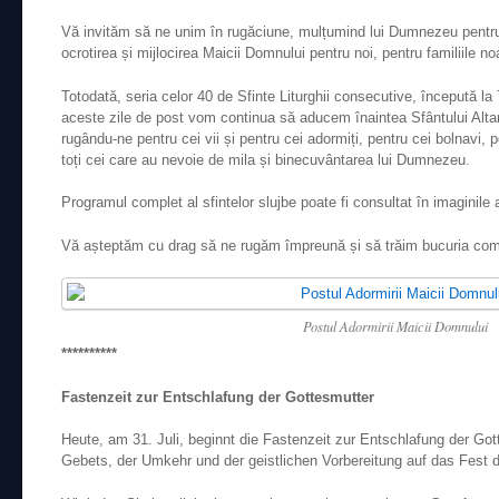
Vă invităm să ne unim în rugăciune, mulțumind lui Dumnezeu pentru d
ocrotirea și mijlocirea Maicii Domnului pentru noi, pentru familiile n
Totodată, seria celor 40 de Sfinte Liturghii consecutive, începută la 7
aceste zile de post vom continua să aducem înaintea Sfântului Altar
rugându-ne pentru cei vii și pentru cei adormiți, pentru cei bolnavi, pe
toți cei care au nevoie de mila și binecuvântarea lui Dumnezeu.
Programul complet al sfintelor slujbe poate fi consultat în imaginile 
Vă așteptăm cu drag să ne rugăm împreună și să trăim bucuria comu
Postul Adormirii Maicii Domnului
**********
Fastenzeit zur Entschlafung der Gottesmutter
Heute, am 31. Juli, beginnt die Fastenzeit zur Entschlafung der Go
Gebets, der Umkehr und der geistlichen Vorbereitung auf das Fest 