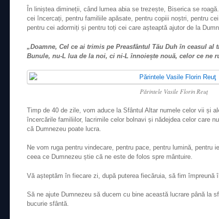
În liniștea dimineții, când lumea abia se trezește, Biserica se roagă
cei încercați, pentru familiile apăsate, pentru copiii noștri, pentru cei
pentru cei adormiți și pentru toți cei care așteaptă ajutor de la Dum
„Doamne, Cel ce ai trimis pe Preasfântul Tău Duh în ceasul al tr
Bunule, nu-L lua de la noi, ci ni-L înnoiește nouă, celor ce ne 
Părintele Vasile Florin Reuţ
Timp de 40 de zile, vom aduce la Sfântul Altar numele celor vii și ale
încercările familiilor, lacrimile celor bolnavi și nădejdea celor care 
că Dumnezeu poate lucra.
Ne vom ruga pentru vindecare, pentru pace, pentru lumină, pentru iert
ceea ce Dumnezeu știe că ne este de folos spre mântuire.
Vă așteptăm în fiecare zi, după puterea fiecăruia, să fim împreună 
Să ne ajute Dumnezeu să ducem cu bine această lucrare până la sfâr
bucurie sfântă.