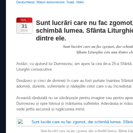
Deutschland
,
Sfaturi duhovnicesti
,
Toate
,
Video
IUL.
Sunt lucrări care nu fac zgomot
31
schimbă lumea. Sfânta Liturghi
2026
dintre ele.
Sunt lucrări care nu fac zgomot, dar schim
Sfânta Liturghie este una dintre el
Astăzi, cu ajutorul lui Dumnezeu, am ajuns la cea de-a 25-a Sfântă L
Liturghii consecutive.
Douăzeci și cinci de dimineți în care au fost purtate înaintea Sfântulu
adormiți, durerile, suferințele și nădejdile celor care s-au încredința
Această rânduială nu se săvârșește pentru imagine sau pentru apreci
Dumnezeu și spre folosul și mântuirea sufletelor. Adevărata ei mă
vede jertfa ascunsă și rugăciunea inimii.
Sunt lucrări care nu fac zgomot, dar schimbă lumea. Sfânta Litu