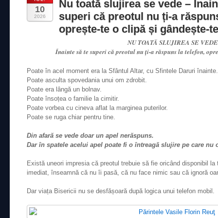
Nu toată slujirea se vede – Înain
10
superi că preotul nu ți-a răspuns
2026
oprește-te o clipă și gândește-
NU TOATĂ SLUJIREA SE VEDE
Înainte să te superi că preotul nu ți-a răspuns la telefon, opre
Poate în acel moment era la Sfântul Altar, cu Sfintele Daruri înainte.
Poate asculta spovedania unui om zdrobit.
Poate era lângă un bolnav.
Poate însoțea o familie la cimitir.
Poate vorbea cu cineva aflat la marginea puterilor.
Poate se ruga chiar pentru tine.
Din afară se vede doar un apel nerăspuns.
Dar în spatele acelui apel poate fi o întreagă slujire pe care nu
Există uneori impresia că preotul trebuie să fie oricând disponibil l
imediat, înseamnă că nu îi pasă, că nu face nimic sau că ignoră oa
Dar viața Bisericii nu se desfășoară după logica unui telefon mobil.