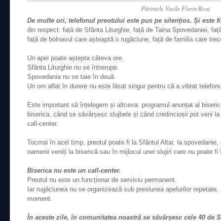
Părintele Vasile Florin Reuţ
De multe ori, telefonul preotului este pus pe silențios. Și este fi
din respect: față de Sfânta Liturghie, față de Taina Spovedaniei, faț
față de bolnavul care așteaptă o rugăciune, față de familia care trece
Un apel poate aștepta câteva ore.
Sfânta Liturghie nu se întrerupe.
Spovedania nu se taie în două.
Un om aflat în durere nu este lăsat singur pentru că a vibrat telefonu
Este important să înțelegem și altceva: programul anunțat al biseric
biserica, când se săvârșesc slujbele și când credincioșii pot veni 
call-center.
Tocmai în acel timp, preotul poate fi la Sfântul Altar, la spovedanie
oamenii veniți la biserică sau în mijlocul unei slujiri care nu poate fi 
Biserica nu este un call-center.
Preotul nu este un funcționar de serviciu permanent.
Iar rugăciunea nu se organizează sub presiunea apelurilor repetate, 
moment.
În aceste zile, în comunitatea noastră se săvârșesc cele 40 de Sf