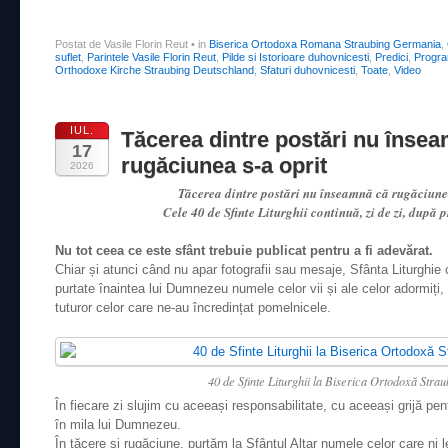
Postat de Vasile Florin Reut
•
in
Biserica Ortodoxa Romana Straubing Germania
,
suflet
,
Parintele Vasile Florin Reut
,
Pilde si Istorioare duhovnicesti
,
Predici
,
Progra
Orthodoxe Kirche Straubing Deutschland
,
Sfaturi duhovnicesti
,
Toate
,
Video
IUL.
Tăcerea dintre postări nu înse
17
rugăciunea s-a oprit
2026
Tăcerea dintre postări nu înseamnă că rugăciunea
Cele 40 de Sfinte Liturghii continuă, zi de zi, după
Nu tot ceea ce este sfânt trebuie publicat pentru a fi adevărat.
Chiar și atunci când nu apar fotografii sau mesaje, Sfânta Liturghie c
purtate înaintea lui Dumnezeu numele celor vii și ale celor adormiți, d
tuturor celor care ne-au încredințat pomelnicele.
40 de Sfinte Liturghii la Biserica Ortodoxă Stra
În fiecare zi slujim cu aceeași responsabilitate, cu aceeași grijă p
în mila lui Dumnezeu.
În tăcere și rugăciune, purtăm la Sfântul Altar numele celor care ni 