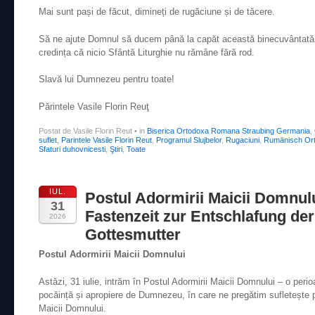
Mai sunt pași de făcut, dimineți de rugăciune și de tăcere.
Să ne ajute Domnul să ducem până la capăt această binecuvântată n
credința că nicio Sfântă Liturghie nu rămâne fără rod.
Slavă lui Dumnezeu pentru toate!
Părintele Vasile Florin Reuţ
Postat de Vasile Florin Reut
•
in
Biserica Ortodoxa Romana Straubing Germania
,
suflet
,
Parintele Vasile Florin Reut
,
Programul Slujbelor
,
Rugaciuni
,
Rumänisch Ort
Sfaturi duhovnicesti
,
Ştiri
,
Toate
IUL.
Postul Adormirii Maicii Domnul
31
Fastenzeit zur Entschlafung der
2026
Gottesmutter
Postul Adormirii Maicii Domnului
Astăzi, 31 iulie, intrăm în Postul Adormirii Maicii Domnului – o per
pocăință și apropiere de Dumnezeu, în care ne pregătim sufletește p
Maicii Domnului.