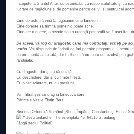
începute la Sfântul Altar, cu osteneală, cu responsabilitate și cu n
lucrare de rugăciune și de pomenire pentru cei vii și pentru cei adorm
Cine dorește să vină la rugăciune este binevenit.
Cine dorește să trimită pomelnic poate scrie.
Cine are o durere, o nevoie sau o urgență pastorală va fi ascultat, d
De aceea, vă rog cu dragoste: când mă contactați, scrieți pe scu
vorba.
Voi răspunde de îndată ce îmi permite programul — pentru că
durere merită ascultată, dar în Biserică nu toate se rezolvă prin grab
rânduială.
Cu dragoste, dar și cu rânduială.
Cu deschidere, dar și cu limite firești.
Cu binecuvântare, nu cu presiune.
Vă îmbrățișez cu drag și binecuvântare,
Părintele
Vasile Florin Reuţ
Biserica Ortodoxă Română „Sfinții Împărați Constantin și Elena” St
Jesuitenkirche, Theresienplatz 46, 94315 Straubing
(lângă sediul Poliției)