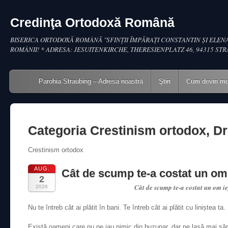
Credinţa Ortodoxă Română
BISERICA ORTODOXĂ ROMÂNĂ "SFINŢII ÎMPĂRAŢI CONSTANTIN ŞI ELENA
ROMÂNII! * ADRESA: JESUITENKIRCHE, THERESIENPLATZ 46, 94315 ST
Main menu
Skip to content
Parohia Straubing – Adresa noastră
Ştiri
Cum devin m
Categoria
Crestinism ortodox, Dr
Crestinism ortodox
AUG.
Cât de scump te-a costat un om 
2
Cât de scump te-a costat un om ie
2026
Nu te întreb cât ai plătit în bani. Te întreb cât ai plătit cu liniștea ta.
Există oameni care nu ne iau nimic din buzunar, dar ne lasă mai săr