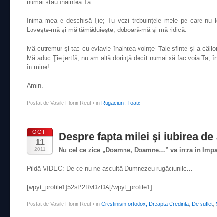
numai stau înaintea Ta.
Inima mea e deschisă Ţie; Tu vezi trebuinţele mele pe care nu le
Loveşte-mă şi mă tămăduieşte, doboară-mă şi mă ridică.
Mă cutremur şi tac cu evlavie înaintea voinţei Tale sfinte şi a căil
Mă aduc Ţie jertfă, nu am altă dorinţă decît numai să fac voia Ta; 
în mine!
Amin.
Postat de Vasile Florin Reut
•
in
Rugaciuni
,
Toate
OCT.
Despre fapta milei şi iubirea de
11
2011
Nu cel ce zice „Doamne, Doamne…” va intra in Impar
Pildă VIDEO: De ce nu ne ascultă Dumnezeu rugăciunile…
[wpyt_profile1]52sP2RvDzDA[/wpyt_profile1]
Postat de Vasile Florin Reut
•
in
Crestinism ortodox, Dreapta Credinta
,
De suflet
,