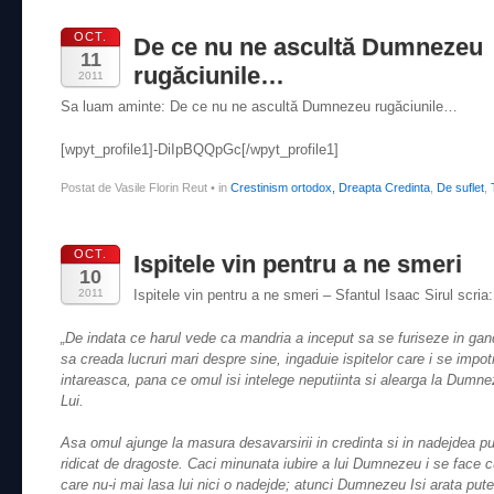
OCT.
De ce nu ne ascultă Dumnezeu
11
rugăciunile…
2011
Sa luam aminte: De ce nu ne ascultă Dumnezeu rugăciunile…
[wpyt_profile1]-DiIpBQQpGc[/wpyt_profile1]
Postat de Vasile Florin Reut
•
in
Crestinism ortodox, Dreapta Credinta
,
De suflet
,
OCT.
Ispitele vin pentru a ne smeri
10
2011
Ispitele vin pentru a ne smeri – Sfantul Isaac Sirul scria:
„De indata ce harul vede ca mandria a inceput sa se furiseze in gan
sa creada lucruri mari despre sine, ingaduie ispitelor care i se impo
intareasca, pana ce omul isi intelege neputiinta si alearga la Dumne
Lui.
Asa omul ajunge la masura desavarsirii in credinta si in nadejdea pu
ridicat de dragoste. Caci minunata iubire a lui Dumnezeu i se face c
care nu-i mai lasa lui nici o nadejde; atunci Dumnezeu Isi arata put