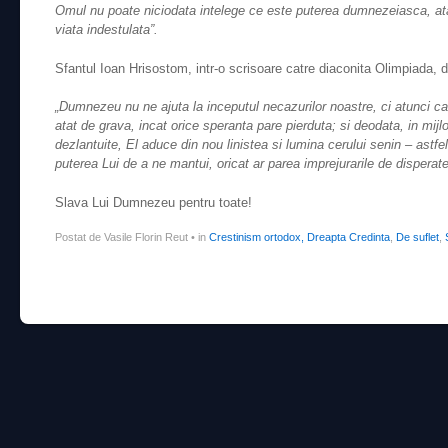
Omul nu poate niciodata intelege ce este puterea dumnezeiasca, atata
viata indestulata”.
Sfantul Ioan Hrisostom, intr-o scrisoare catre diaconita Olimpiada, 
„Dumnezeu nu ne ajuta la inceputul necazurilor noastre, ci atunci can
atat de grava, incat orice speranta pare pierduta; si deodata, in mijlocu
dezlantuite, El aduce din nou linistea si lumina cerului senin – astfel
puterea Lui de a ne mantui, oricat ar parea imprejurarile de disperate
Slava Lui Dumnezeu pentru toate!
Postat de Vasile Florin Reut
•
in
Crestinism ortodox, Dreapta Credinta
,
De suflet
,
Post navigation