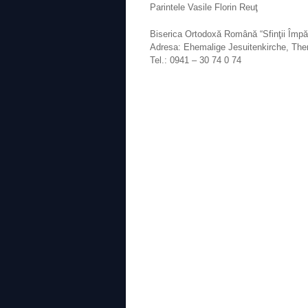
Parintele Vasile Florin Reuţ
Biserica Ortodoxă Română “Sfinţii Împăr
Adresa: Ehemalige Jesuitenkirche, Ther
Tel.: 0941 – 30 74 0 74