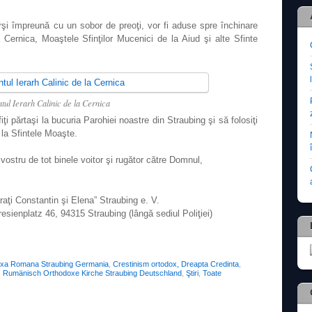
şi împreună cu un sobor de preoţi, vor fi aduse spre închinare
 Cernica, Moaştele Sfinţilor Mucenici de la Aiud şi alte Sfinte
ntul Ierarh Calinic de la Cernica
i părtaşi la bucuria Parohiei noastre din Straubing şi să folosiţi
 la Sfintele Moaşte.
vostru de tot binele voitor şi rugător către Domnul,
aţi Constantin şi Elena” Straubing e. V.
sienplatz 46, 94315 Straubing (lângă sediul Poliţiei)
m
oxa Romana Straubing Germania
,
Crestinism ortodox, Dreapta Credinta
,
,
Rumänisch Orthodoxe Kirche Straubing Deutschland
,
Ştiri
,
Toate