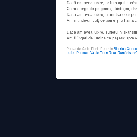
Dacă am avea iubire, ar înmuguri surâs
Ce ar sterge de pe gene şi tristeţea, dar
Daca am avea iubire, n-am trăi doar pen
Am întinde-un colţ de pâine şi o haină c
Dacă am avea iubire, sufletul ni s-ar sfi
Am fi îngeri de lumină ce păşesc spre
Postat de Vasile Florin Reut
•
in
Biserica Ortod
suflet
,
Parintele Vasile Florin Reut
,
Rumänisch O
Post navigation