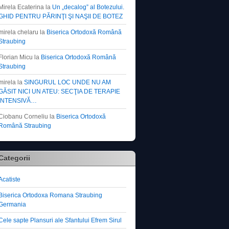
Mirela Ecaterina
la
Un „decalog” al Botezului.
GHID PENTRU PĂRINŢI ŞI NAŞII DE BOTEZ
mirela chelaru
la
Biserica Ortodoxă Română
Straubing
Florian Micu
la
Biserica Ortodoxă Română
Straubing
mirela
la
SINGURUL LOC UNDE NU AM
GĂSIT NICI UN ATEU: SECŢIA DE TERAPIE
INTENSIVĂ…
Ciobanu Corneliu
la
Biserica Ortodoxă
Română Straubing
Categorii
Acatiste
Biserica Ortodoxa Romana Straubing
Germania
Cele sapte Plansuri ale Sfantului Efrem Sirul