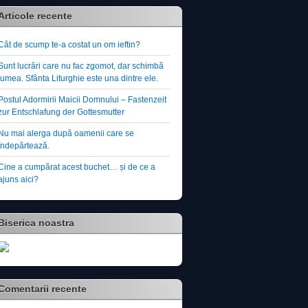
Articole recente
Cât de scump te-a costat un om ieftin?
Sunt lucrări care nu fac zgomot, dar schimbă
lumea. Sfânta Liturghie este una dintre ele.
Postul Adormirii Maicii Domnului – Fastenzeit
zur Entschlafung der Gottesmutter
Nu mai alerga după oamenii care se
îndepărtează.
Cine a cumpărat acest buchet… și de ce a
ajuns aici?
Biserica noastra
Comentarii recente