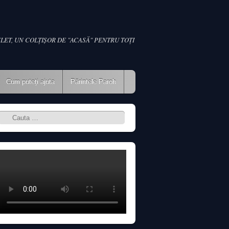
LET, UN COLŢIŞOR DE "ACASĂ" PENTRU TOŢI
Cum puteţi ajuta
Părintele Paroh
Search