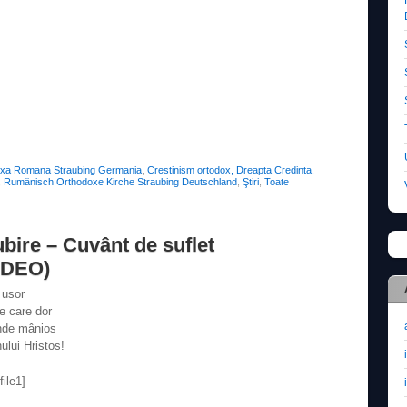
oxa Romana Straubing Germania
,
Crestinism ortodox, Dreapta Credinta
,
,
Rumänisch Orthodoxe Kirche Straubing Deutschland
,
Ştiri
,
Toate
bire – Cuvânt de suflet
VIDEO)
 usor
te care dor
nde mânios
lui Hristos!
ile1]