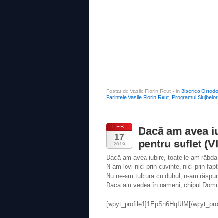
Postat de Vasile Florin Reut
•
in
Biserica Ortod
Parintele Vasile Florin Reut
,
Programul Slujbelor
FEB.
Dacă am avea iu
17
pentru suflet (
2019
Dacă am avea iubire, toate le-am răbda
N-am lovi nici prin cuvinte, nici prin fap
Nu ne-am tulbura cu duhul, n-am răspu
Daca am vedea în oameni, chipul Domnu
[wpyt_profile1]1EpSn6HqIUM[/wpyt_prof