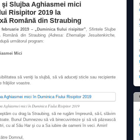
e şi Slujba Aghiasmei mici
ui Risipitor 2019 la
oxă Română din Straubing
februarie 2019 – „Duminica fiului risipitor”
, Sfintele Slujbe
oxă Română din Straubing
(Adresa: Ehemalige Jesuitenkirche,
după următorul program:
hiasmei Mici
ilitatea să veniţi la slujbă, să vă aduceţi sticle sau recipiente
frăţiilor voastre.
jba Aghiasmei mici în Duminica Fiului Risipitor 2019
şteptăm cu drag la Straubing, să ne rugăm împreună, să-L slăvim
toate. Bunul Dumnezeu să vă binecuvinteze şi să vă păzească
ştri, cu al Său Har şi cu a Sa iubire de oameni în veci. Amin!
 către Domnul,