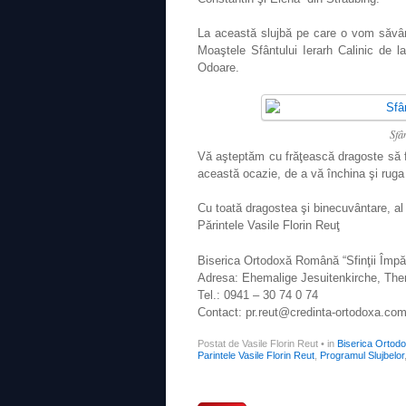
La această slujbă pe care o vom săvâr
Moaştele Sfântului Ierarh Calinic de la
Odoare.
Sfâ
Vă aşteptăm cu frăţească dragoste să fiţ
această ocazie, de a vă închina şi ruga
Cu toată dragostea şi binecuvântare, al 
Părintele Vasile Florin Reuţ
Biserica Ortodoxă Română “Sfinţii Împăr
Adresa: Ehemalige Jesuitenkirche, There
Tel.: 0941 – 30 74 0 74
Contact: pr.reut@credinta-ortodoxa.co
Postat de Vasile Florin Reut
•
in
Biserica Ortod
Parintele Vasile Florin Reut
,
Programul Slujbelor