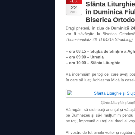
FEB.
Sfânta Liturghi
22
în Duminica Fiul
2019
Biserica Ortod
Dragi prieteni, în ziua de
Duminică 24 
vor fi săvârşite la Biserica Ortod
Theresienplatz 46, D-94315 Straubing),
– ora 08:15 – Slujba de Sfințire a Ag
– ora 09:00 – Utrenia
– ora 10:00 – Sfânta Liturghie
Vă îndemnăm pe toţi cei care aveţi posib
în care să luaţi Aghiasma Mică la casele 
Sfânta Liturghie şi Slu
Vă rugăm să distribuiţi anunţul şi vă a
pe Dumnezeu şi să-I mulţumim pentru 
pe toţi, împreună cu toţi cei dragi ai vo
Al vostru de tot binele voitor şi rugător