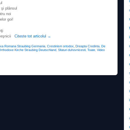
ul
 şi plânsul
tru noi
elor goi!
nţi
 veşnicii
Citeste tot articolul
→
oxa Romana Straubing Germania
,
Crestinism ortodox, Dreapta Credinta
,
De
rthodoxe Kirche Straubing Deutschland
,
Sfaturi duhovnicesti
,
Toate
,
Video