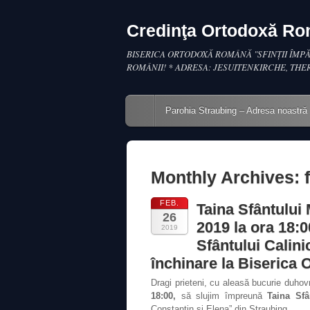
Credinţa Ortodoxă R
BISERICA ORTODOXĂ ROMÂNĂ "SFINŢII ÎMPĂ
ROMÂNII! * ADRESA: JESUITENKIRCHE, THE
Main menu
Skip to content
Parohia Straubing – Adresa noastră
Monthly Archives:
FEB.
Taina Sfântului
26
2019 la ora 18:0
2019
Sfântului Calini
închinare la Biserica 
Dragi prieteni, cu aleasă bucurie duho
18:00,
să slujim împreună
Taina Sfâ
Constantin şi Elena” din Straubing.