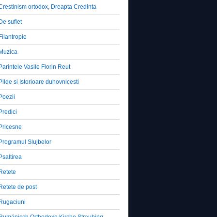
Crestinism ortodox, Dreapta Credinta
De suflet
Filantropie
Muzica
Parintele Vasile Florin Reut
Pilde si Istorioare duhovnicesti
Poezii
Predici
Pricesne
Programul Slujbelor
Psaltirea
Retete
Retete de post
Rugaciuni
Rumänisch Orthodoxe Kirche Straubing