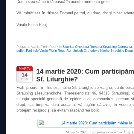
Dumnezeu să ne întărească în aceste momente grele.
Vă îmbrățișez în Hristos Domnul pe toți, cu drag, dor şi binecuvânt
Vasile Florin Reuţ
.
Postat de Vasile Florin Reut
•
in
Biserica Ortodoxa Romana Straubing Germania
,
suflet
,
Parintele Vasile Florin Reut
,
Rumänisch Orthodoxe Kirche Straubing Deuts
MART.
14 martie 2020: Cum participăm
14
Sf. Liturghie?
2020
Fraţi şi surori în Hristos, mâine Sf. Liturghie se va ţine, ca de ob
Straubing (Jesuitenkirche, Theresienplatz 46, 94315 Straubing), 
situaţia specială generată de epidemia de coronavirus, precum şi n
drept, cât timp va dura aceasta, vă rugăm să aveţi în vedere u
protejăm reciproc şi să evităm răspândirea bolii:
14 martie 2020: Cum participăm mâine la Sf. L