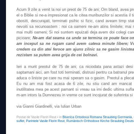
Acum 9 zile a venit la noi un preot de 75 de ani; Om bland, avea pro
el o Biblie si ne-a impresionat ca le citea muribunzilor si acestia il 
obositi, descurajati, terminati psihic si fizic, cand aveam timp 
nevoiti sa recunoastem : noi ca oameni ne-am atins limitele; mai m
mai multi oameni; Si noi suntem epuizati deja avem doi colegi care 
picioare;
Ne-am dat seama ca unde se termina ce poate face 
am inceput sa ne rugam cand avem cateva minute libere; Vo
credem ca din atei feroce am ajuns zilnic sa ne gasim linist
rezistam sa putem avea grija de cei bolnavi.
Ieri a murit preotul de 75 de ani; ca niciodata pana astazi de
saptamani aici, am fost toti terminati, distrusi pentru ca batranul preo
aduca o liniste pe care nu mai speram sa o gasim. Preotul a pleca
Eu nu am mai fost acasa de 6 zile, nu stiu cand am mancat 
inutilitatea mea pe acest pamant si vreau sa imi dedic ultima suflare
m-am intors la Dumnezeu in vreme ce sunt incojurat de suferinta si
via Gianni Giardinelli, via Iulian Urban
Postat de Vasile Florin Reut
•
in
Biserica Ortodoxa Romana Straubing Germania
,
suflet
,
Parintele Vasile Florin Reut
,
Rumänisch Orthodoxe Kirche Straubing Deuts