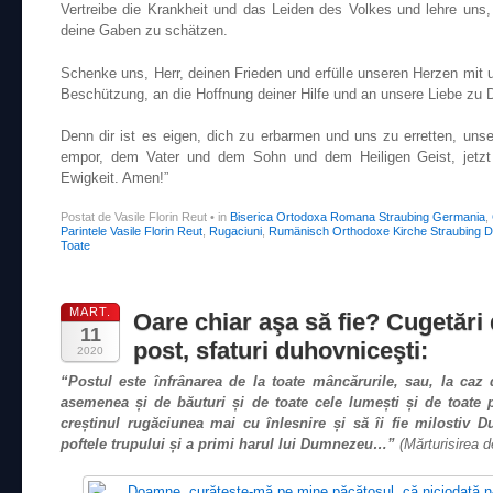
Vertreibe die Krankheit und das Leiden des Volkes und lehre uns
deine Gaben zu schätzen.
Schenke uns, Herr, deinen Frieden und erfülle unseren Herzen mit 
Beschützung, an die Hoffnung deiner Hilfe und an unsere Liebe zu 
Denn dir ist es eigen, dich zu erbarmen und uns zu erretten, unse
empor, dem Vater und dem Sohn und dem Heiligen Geist, jetzt 
Ewigkeit. Amen!”
Postat de Vasile Florin Reut
•
in
Biserica Ortodoxa Romana Straubing Germania
,
Parintele Vasile Florin Reut
,
Rugaciuni
,
Rumänisch Orthodoxe Kirche Straubing D
Toate
MART.
Oare chiar aşa să fie? Cugetări
11
post, sfaturi duhovniceşti:
2020
“Postul este înfrânarea de la toate mâncărurile, sau, la caz
asemenea și de băuturi și de toate cele lumești și de toate po
creștinul rugăciunea mai cu înlesnire și să îi fie milostiv 
poftele trupului și a primi harul lui Dumnezeu…”
(Mărturisirea d