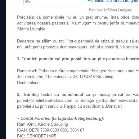
Pomelnic la Sfânta Liturghie
Precizăm că pomeln
icele nu au un preţ anume, însă orice dona
activitatea noastră pastorală. Vă mulţumim pentru jertfa dumneav
Sfânta Liturghie.
Deoarece ne aflăm cu toţii într-o perioadă de criză şi trebuie să ev
noi, atât petru protecţia dumneavoastră, cât şi a noastră, vă scriem 3
1. Trimiteţi pomelnicul prin poştă, într-un plic pe adresa biseri
Rumänisch-Orthodoxe Kirchengemeinde “Heiligen Konstantin und He
Jesuitenkirche, Theresienplatz 46, D-94315 Straubing
Deutschland
2. Trimiteţi textul cu pomelnicul ca şi mesaj privat
pe Face
pr.reut@credinta-ortodoxa.com iar donaţia (jertfa) dumneavoastră
parohiei sau prin serviciul Paypal cu specificaţia „Donaţie”:
– Contul Parohiei (la Liga-Bank Regensburg):
Rum.-Orth. Kirche Straubing
IBAN: DE70 7509 0300 0001 3664 67
BIC: GENODEF1M05