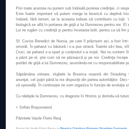
Prin toate acestea nu punem sub îndoială puterea credinţei, ci respe
Este foarte important să putem merge la biserică cu deplină încr
îndoieli, fără temeri, iar la aceasta trebuie să contribuim cu toţii
biologică se află în purtarea de grijă a lui Dumnezeu pentru noi. El es
Lui ne rugăm cu credinţă şi pentru încetarea bolii, pentru ca să fim p
Sf. Cuvios Benedict de Nursia, pe care îl prăznuim azi, a fost într-
omorât. În paharul cu băutură i s-a pus otravă. Înainte să-l bea, sf
Cruci, iar paharul s-a spart şi conţinutul s-a risipit. Noi nu suntem
a păzit pe el, ştie cum să ne păzească şi pe noi. Credinţa începe
purtării de grijă a lui Dumnezeu, asumându-ne cu responsabilitate p
Săptămâna viitoare, slujbele la Biserica noastră din Straubing
anunţat, cel puţin până la noi dispoziţii din partea autorităţilor. Deci
vă spovediţi. În continuare ne vom organiza în funcţie de evoluţia sit
Cu nădejde la Dumnezeu, cu dragoste în Hristos şi dorindu-vă tuturor 
+ Sofian Braşoveanul
Părintele Vasile Florin Reuţ
Postat de Vasile Florin Reut
•
in
Biserica Ortodoxa Romana Straubing Germania
,