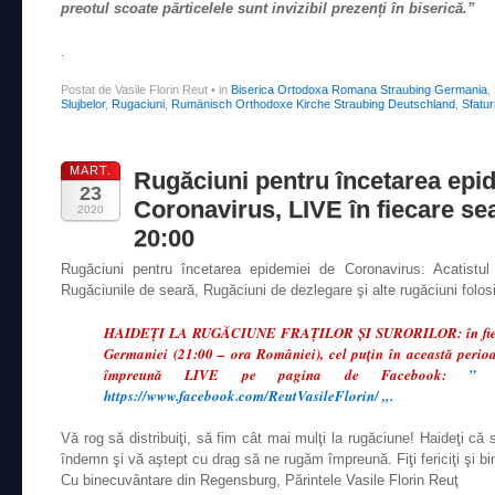
preotul scoate părticelele sunt invizibil prezenți în biserică.”
.
Postat de Vasile Florin Reut
•
in
Biserica Ortodoxa Romana Straubing Germania
,
Slujbelor
,
Rugaciuni
,
Rumänisch Orthodoxe Kirche Straubing Deutschland
,
Sfatur
MART.
Rugăciuni pentru încetarea epi
23
Coronavirus, LIVE în fiecare sea
2020
20:00
Rugăciuni pentru încetarea epidemiei de Coronavirus: Acatistul
Rugăciunile de seară, Rugăciuni de dezlegare şi alte rugăciuni folosi
HAIDEŢI LA RUGĂCIUNE FRAŢILOR ŞI SURORILOR: în fiecar
Germaniei (21:00 – ora României), cel puţin în această perio
împreună LIVE pe pagina de Facebook:
” 
https://www.facebook.com/ReutVasileFlorin/ „.
Vă rog să distribuiţi, să fim cât mai mulţi la rugăciune! Haideţi 
îndemn şi vă aştept cu drag să ne rugăm împreună. Fiţi fericiţi şi b
Cu binecuvântare din Regensburg, Părintele Vasile Florin Reuţ