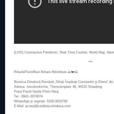
[LIVE] Coronavirus Pandemic: Real Time Counter, World Map, New
***
#VasileFlorinReut #share #distribuie 🙏❤️🤗
Biserica Ortodoxă Română „Sfinţii Împăraţi Constantin şi Elena” di
Adresa: Jesuitenkirche, Theresienplatz 46, 94315 Straubing
Preot Paroh Vasile Florin Reuţ
Tel.: 0941–3074074
WhatsApp şi urgenţe: 0160-3033769
E-Mail: pr.reut@credinta-ortodoxa.com