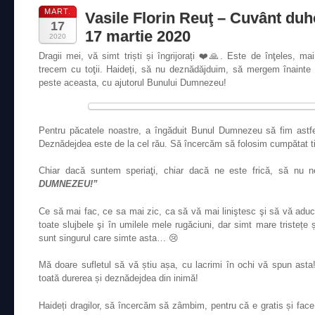
MART.
Vasile Florin Reuţ – Cuvânt du
17
17 martie 2020
2020
Dragii mei, vă simt triști și îngrijorați ❤️🙏. Este de înţeles, ma
trecem cu toţii. Haideți, să nu deznădăjduim, să mergem înainte 
peste aceasta, cu ajutorul Bunului Dumnezeu!
Pentru păcatele noastre, a îngăduit Bunul Dumnezeu să fim astfe
Deznădejdea este de la cel rău. Să încercăm să folosim cumpătat t
Chiar dacă suntem speriaţi, chiar dacă ne este frică, să nu
DUMNEZEU!”
Ce să mai fac, ce sa mai zic, ca să vă mai liniştesc şi să vă ad
toate slujbele şi în umilele mele rugăciuni, dar simt mare tristețe
sunt singurul care simte asta… 😢
Mă doare sufletul să vă știu așa, cu lacrimi în ochi vă spun ast
toată durerea și deznădejdea din inimă!
Haideți dragilor, să încercăm să zâmbim, pentru că e gratis și fac