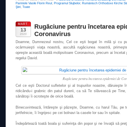
Parintele Vasile Florin Reut
,
Programul Slujbelor
,
Rumänisch Orthodoxe Kirche St
Ştiri
,
Toate
MART.
Rugăciune pentru încetarea epi
13
Coronavirus
2020
Doamne, Dumnezeul nostru, Cel ce eşti bogat în milă şi cu pur
ocârmuieşti viaţa noastră, ascultă rugăciunea noastră, primeşt
opreşte această boală molipsitoare Coronavirus, precum ai încetat
regelui David.
Rugăciune pentru încetarea epidemiei de Cor
Cel ce eşti Doctorul sufletelor şi al trupurilor noastre, dăruieşte 
ridicându-i grabnic din patul durerii, ca să Te slăvească pe Tine, 
sănătoşi îi ocroteşte de orice boală.
Binecuvintează, întăreşte şi păzeşte, Doamne, cu harul Tău, pe to
jertfelnicie, îi îngrijesc pe cei bolnavi la casele lor sau în spitale.
Îndepărtează toată boala şi suferinţa din popor şi ne învaţă să preţ