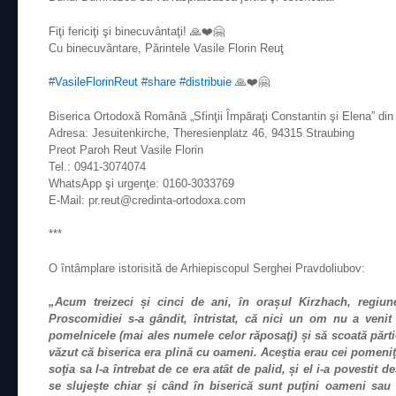
Fiţi fericiţi şi binecuvântaţi!
🙏
❤️
🤗
Cu binecuvântare, Părintele Vasile Florin Reuţ
#
VasileFlorinReut
#
share
#
distribuie
🙏
❤️
🤗
Biserica Ortodoxă Română „Sfinţii Împăraţi Constantin şi Elena” di
Adresa: Jesuitenkirche, Theresienplatz 46, 94315 Straubing
Preot Paroh Reut Vasile Florin
Tel.: 0941-3074074
WhatsApp şi urgenţe: 0160-3033769
E-Mail: pr.reut@credinta-ortodoxa.com
***
O întâmplare istorisită de Arhiepiscopul Serghei Pravdoliubov:
„Acum treizeci și cinci de ani, în orașul Kirzhach, regiun
Proscomidiei s-a gândit, întristat, că nici un om nu a venit
pomelnicele (mai ales numele celor răposaţi) și să scoată părti
văzut că biserica era plină cu oameni. Aceştia erau cei pomeni
soţia sa l-a întrebat de ce era atât de palid, și el i-a povestit 
se slujeşte chiar și când în biserică sunt puţini oameni sau