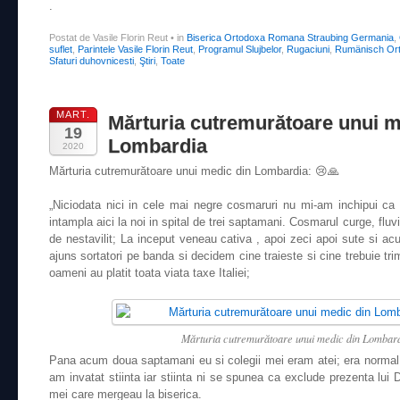
.
Postat de Vasile Florin Reut
•
in
Biserica Ortodoxa Romana Straubing Germania
,
suflet
,
Parintele Vasile Florin Reut
,
Programul Slujbelor
,
Rugaciuni
,
Rumänisch Ort
Sfaturi duhovnicesti
,
Ştiri
,
Toate
MART.
Mărturia cutremurătoare unui m
19
Lombardia
2020
Mărturia cutremurătoare unui medic din Lombardia:
😢
🙏
„Niciodata nici in cele mai negre cosmaruri nu mi-am inchipui ca
intampla aici la noi in spital de trei saptamani. Cosmarul curge, fluv
de nestavilit; La inceput veneau cativa , apoi zeci apoi sute si 
ajuns sortatori pe banda
si decidem cine traieste si cine trebuie tr
oameni au platit toata viata taxe Italiei;
Mărturia cutremurătoare unui medic din Lombardi
Pana acum doua saptamani eu si colegii mei eram atei; era normal 
am invatat stiinta iar stiinta ni se spunea ca exclude prezenta lu
mei care mergeau la biserica.