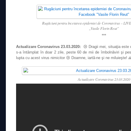
Rugăciuni pentru încetarea epidemiei de Coronavirus – LIV
„Vasile Florin Reut”
***
Actualizare Coronavirus 23.03.2020:
😢 Dragii mei, situaţia este 
s-a întâmplat în doar 2 zile, peste 60 de mii de îmbolnăviri şi p
lupta cu acest virus nimicitor 😢 Doamne, iartă-ne şi ne miluieşte! 
Actualizare Coronavirus 23.03.2020