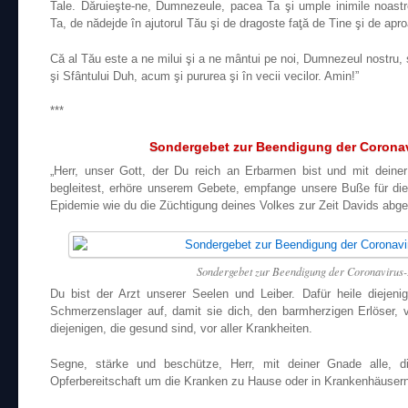
Tale. Dăruieşte-ne, Dumnezeule, pacea Ta şi umple inimile noastre 
Ta, de nădejde în ajutorul Tău şi de dragoste faţă de Tine şi de apro
Că al Tău este a ne milui şi a ne mântui pe noi, Dumnezeul nostru, şi
şi Sfântului Duh, acum şi pururea şi în vecii vecilor. Amin!”
***
Sondergebet zur Beendigung der Corona
„Herr, unser Gott, der Du reich an Erbarmen bist und mit dein
begleitest, erhöre unserem Gebete, empfange unsere Buße für di
Epidemie wie du die Züchtigung deines Volkes zur Zeit Davids abg
Sondergebet zur Beendigung der Coronavirus
Du bist der Arzt unserer Seelen und Leiber. Dafür heile diejeni
Schmerzenslager auf, damit sie dich, den barmherzigen Erlöser, 
diejenigen, die gesund sind, vor aller Krankheiten.
Segne, stärke und beschütze, Herr, mit deiner Gnade alle, 
Opferbereitschaft um die Kranken zu Hause oder in Krankenhäuser