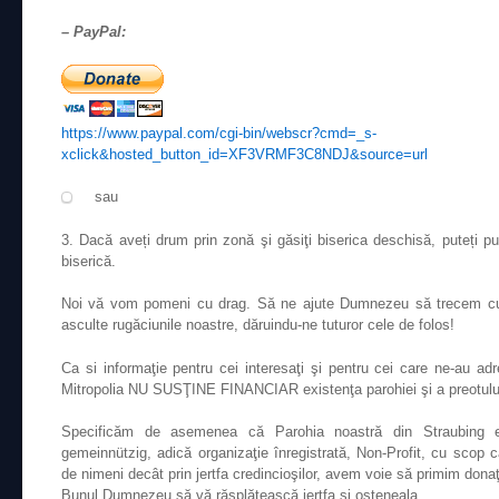
– PayPal:
https://www.paypal.com/cgi-bin/webscr?cmd=_s-
xclick&hosted_button_id=XF3VRMF3C8NDJ&source=url
sau
3. Dacă aveți drum prin zonă şi găsiţi biserica deschisă, puteți p
biserică.
Noi vă vom pomeni cu drag. Să ne ajute Dumnezeu să trecem cu
asculte rugăciunile noastre, dăruindu-ne tuturor cele de folos!
Ca si informaţie pentru cei interesaţi şi pentru cei care ne-au a
Mitropolia NU SUSŢINE FINANCIAR existenţa parohiei şi a preotulu
Specificăm de asemenea că Parohia noastră din Straubing es
gemeinnützig, adică organizaţie înregistrată, Non-Profit, cu scop carit
de nimeni decât prin jertfa credincioşilor, avem voie să primim donaţi
Bunul Dumnezeu să vă răsplătească jertfa şi osteneala.