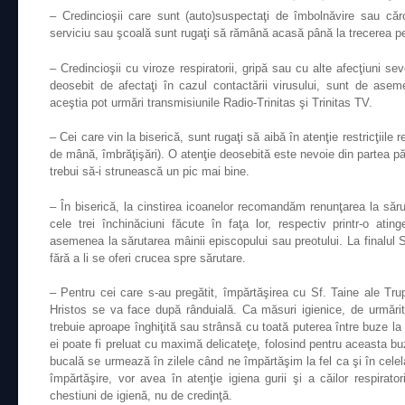
– Credincioşii care sunt (auto)suspectaţi de îmbolnăvire sau căr
serviciu sau şcoală sunt rugaţi să rămână acasă până la trecerea per
– Credincioşii cu viroze respiratorii, gripă sau cu alte afecţiuni sev
deosebit de afectaţi în cazul contactării virusului, sunt de ase
aceştia pot urmări transmisiunile Radio-Trinitas şi Trinitas TV.
– Cei care vin la biserică, sunt rugaţi să aibă în atenţie restricţiile re
de mână, îmbrăţişări). O atenţie deosebită este nevoie din partea pări
trebui să-i strunească un pic mai bine.
– În biserică, la cinstirea icoanelor recomandăm renunţarea la sărut
cele trei închinăciuni făcute în faţa lor, respectiv printr-o at
asemenea la sărutarea mâinii episcopului sau preotului. La finalul Sf. 
fără a li se oferi crucea spre sărutare.
– Pentru cei care s-au pregătit, împărtăşirea cu Sf. Taine ale Trup
Hristos se va face după rânduială. Ca măsuri igienice, de urmărit 
trebuie aproape înghiţită sau strânsă cu toată puterea între buze la 
ei poate fi preluat cu maximă delicateţe, folosind pentru aceasta 
bucală se urmează în zilele când ne împărtăşim la fel ca şi în celelal
împărtăşire, vor avea în atenţie igiena gurii şi a căilor respirato
chestiuni de igienă, nu de credinţă.