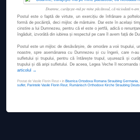
Doamne, curăţeşte-mă pe mine păcătosul, că niciodată n-am 
Postul este o faptă de virtute, un exercițiu de înfrânare a poftelor
formă de pocăință, deci mijloc de mântuire. Dar este în același timp
cinstire a lui Dumnezeu, pentru că el este o jertfă, adică o renunța
îngăduit, izvorâtă din iubirea și respectul pe care îl avem față de 
Postul este un mijloc de desăvârșire, de omorâre a voii trupului, u
noastre, spre asemănarea cu Dumnezeu și cu îngerii, care n-au 
sufletului și trupului, pentru că întărește trupul, ușurează și cur
trupului și dă aripi sufletului. De aceea, Legea Veche îl recomanda 
articolul
→
Postat de Vasile Florin Reut
•
in
Biserica Ortodoxa Romana Straubing Germania
,
suflet
,
Parintele Vasile Florin Reut
,
Rumänisch Orthodoxe Kirche Straubing Deuts
Post navigation