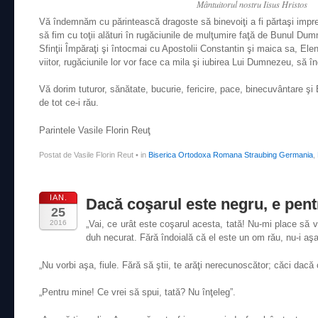
Mântuitorul nostru Iisus Hristos
Vă îndemnăm cu părintească dragoste să binevoiţi a fi părtaşi impr
să fim cu toţii alături în rugăciunile de mulţumire faţă de Bunul D
Sfinţii Împăraţi şi întocmai cu Apostolii Constantin şi maica sa, Elen
viitor, rugăciunile lor vor face ca mila şi iubirea Lui Dumnezeu, să în
Vă dorim tuturor, sănătate, bucurie, fericire, pace, binecuvântare
de tot ce-i rău.
Parintele Vasile Florin Reuţ
Postat de Vasile Florin Reut
•
in
Biserica Ortodoxa Romana Straubing Germania
,
IAN.
Dacă coşarul este negru, e pent
25
2016
„Vai, ce urât este coşarul acesta, tată! Nu-mi place să 
duh necurat. Fără îndoială că el este un om rău, nu-i aşa
„Nu vorbi aşa, fiule. Fără să ştii, te arăţi nerecunoscător; căci dacă 
„Pentru mine! Ce vrei să spui, tată? Nu înţeleg”.