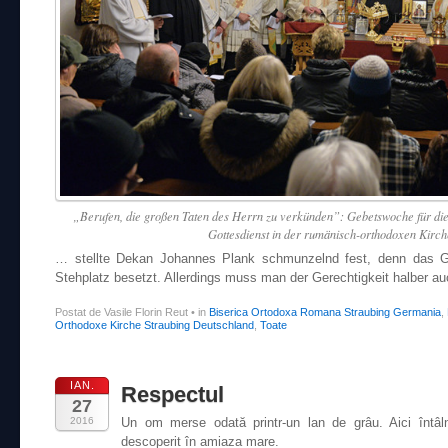
„Berufen, die großen Taten des Herrn zu verkünden”: Gebetswoche für die
Gottesdienst in der rumänisch-orthodoxen Kirch
… stellte Dekan Johannes Plank schmunzelnd fest, denn das Go
Stehplatz besetzt. Allerdings muss man der Gerechtigkeit halber 
Postat de Vasile Florin Reut
•
in
Biserica Ortodoxa Romana Straubing Germania
,
Orthodoxe Kirche Straubing Deutschland
,
Toate
IAN.
Respectul
27
2016
Un om merse odată printr-un lan de grâu. Aici întâ
descoperit în amiaza mare.