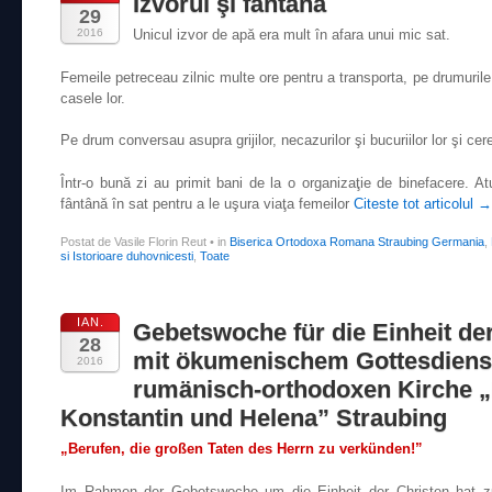
Izvorul şi fântâna
29
2016
Unicul izvor de apă era mult în afara unui mic sat.
Femeile petreceau zilnic multe ore pentru a transporta, pe drumurile p
casele lor.
Pe drum conversau asupra grijilor, necazurilor şi bucuriilor lor şi cer
Într-o bună zi au primit bani de la o organizaţie de binefacere. A
fântână în sat pentru a le uşura viaţa femeilor
Citeste tot articolul
→
Postat de Vasile Florin Reut
•
in
Biserica Ortodoxa Romana Straubing Germania
,
si Istorioare duhovnicesti
,
Toate
IAN.
Gebetswoche für die Einheit de
28
mit ökumenischem Gottesdienst
2016
rumänisch-orthodoxen Kirche „
Konstantin und Helena” Straubing
„Berufen, die großen Taten des Herrn zu verkünden!”
Im Rahmen der Gebetswoche um die Einheit der Christen hat 