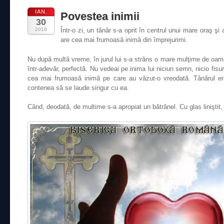
IAN.
Povestea inimii
30
2016
Într-o zi, un tânăr s-a oprit în centrul unui mare oraş şi
are cea mai frumoasă inimă din împrejurimi.
Nu după multă vreme, în jurul lui s-a strâns o mare mulţime de oamen
într-adevăr, perfectă. Nu vedeai pe inima lui niciun semn, nicio fisu
cea mai frumoasă inimă pe care au văzut-o vreodată. Tânărul er
contenea să se laude singur cu ea.
Când, deodată, de multime s-a apropiat un bătrânel. Cu glas liniştit, 