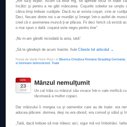
„Am să-ţi explic. Acum că este frig, se aprinde focul în toate c
încălzi şi pentru a ne găti mâncarea. Coşurile sobelor se umplu 
câtva timp trebuie curăţate. Dacă nu ar exista coşari, cine ar curăţ
Deci, fiecare dintre noi s-ar murdări şi înnegri într-o astfel de mun
cred că o asemenea muncă ţi-ar plăcea. Fii deci fericit că există aceş
o mai spun o dată: coşarul este negru pentru tine”.
„Nu m-am gândit niciodată la asta, tată”.
„Să te gândeşti de acum înainte, fiule
Citeste tot articolul
→
Postat de Vasile Florin Reut
•
in
Biserica Ortodoxa Romana Straubing Germania
,
si Istorioare duhovnicesti
,
Toate
IAN.
Mânzul nemulţumit
23
2016
Un cal trăia cu mânzul său vivace într-o vale mirifică cu
răcoroasă a multor copaci.
Dar mânzului îi mergea ca şi oamenilor care au de toate: era ne
aducea plăcere: dormea, deşi nu era obosit; era comod şi sătul şi în
„Tată, dacă trebuie să mai trăiesc aici, sigur mă voi îmbolnăvi. Iar