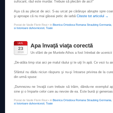
sufocant, râul este murdar. Trebuie să plecăm de aici!”
Aşa că au plecat de aici. S-au urcat pe cărăruşe abrupte spre coa
şi aproape că nu mai găseai petic de iarbă
Citeste tot articolul
→
Postat de Vasile Florin Reut
•
in
Biserica Ortodoxa Romana Straubing Germania
,
si Istorioare duhovnicesti
,
Toate
IAN.
Apa învaţă viaţa corectă
23
2016
Un sfânt de pe Muntele Athos a fost întrebat de ucenicii 
„De-atâta timp stai aici pe malul râului şi te uiţi în apă. Ce vezi tu ai
Sfântul nu dădu niciun răspuns şi nu-şi întoarse privirea de la cure
din urmă spuse:
„Dumnezeu ne învaţă cum trebuie să trăim, dându-ne exemplul ap
sine şi o împarte celor care au nevoie de ea. Este bună şi generoa
Postat de Vasile Florin Reut
•
in
Biserica Ortodoxa Romana Straubing Germania
,
si Istorioare duhovnicesti
,
Toate