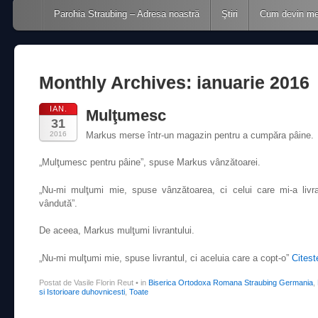
Main menu
Skip to content
Parohia Straubing – Adresa noastră
Ştiri
Cum devin m
Monthly Archives:
ianuarie 2016
IAN.
Mulţumesc
31
2016
Markus merse într-un magazin pentru a cumpăra pâine.
„Mulţumesc pentru pâine”, spuse Markus vânzătoarei.
„Nu-mi mulţumi mie, spuse vânzătoarea, ci celui care mi-a livr
vândută”.
De aceea, Markus mulţumi livrantului.
„Nu-mi mulţumi mie, spuse livrantul, ci aceluia care a copt-o”
Citest
Postat de Vasile Florin Reut
•
in
Biserica Ortodoxa Romana Straubing Germania
,
si Istorioare duhovnicesti
,
Toate