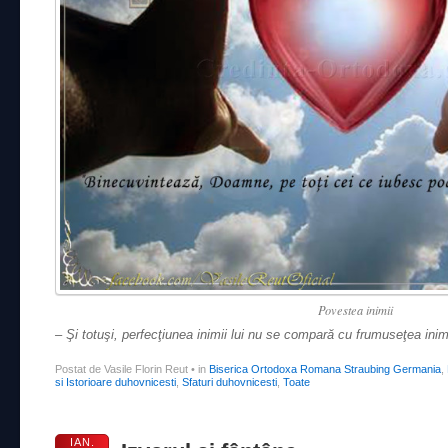
Povestea inimii
– Şi totuşi, perfecţiunea inimii lui nu se compară cu frumuseţea ini
Postat de Vasile Florin Reut
•
in
Biserica Ortodoxa Romana Straubing Germania
,
si Istorioare duhovnicesti
,
Sfaturi duhovnicesti
,
Toate
IAN.