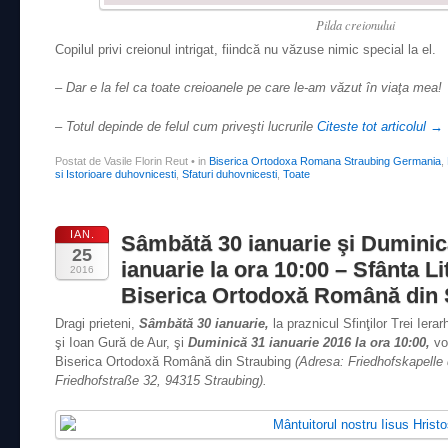
Pilda creionului
Copilul privi creionul intrigat, fiindcă nu văzuse nimic special la el.
– Dar e la fel ca toate creioanele pe care le-am văzut în viaţa mea!
– Totul depinde de felul cum priveşti lucrurile
Citeste tot articolul
→
Postat de Vasile Florin Reut
•
in
Biserica Ortodoxa Romana Straubing Germania
,
si Istorioare duhovnicesti
,
Sfaturi duhovnicesti
,
Toate
IAN.
Sâmbătă 30 ianuarie şi Duminic
25
ianuarie la ora 10:00 – Sfânta Li
2016
Biserica Ortodoxă Română din 
Dragi prieteni,
Sâmbătă 30 ianuarie,
la praznicul Sfinţilor Trei Iera
şi Ioan Gură de Aur, şi
Duminică 31 ianuarie 2016 la ora 10:00,
vom
Biserica Ortodoxă Română din Straubing
(Adresa: Friedhofskapelle 
Friedhofstraße 32, 94315 Straubing).