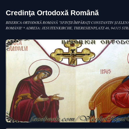
Credinţa Ortodoxă Română
BISERICA ORTODOXĂ ROMÂNĂ "SFINŢII ÎMPĂRAŢI CONSTANTIN ŞI ELENA
ROMÂNII! * ADRESA: JESUITENKIRCHE, THERESIENPLATZ 46, 94315 ST