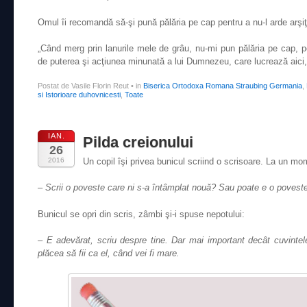
Omul îi recomandă să-şi pună pălăria pe cap pentru a nu-l arde arşiţa
„Când merg prin lanurile mele de grâu, nu-mi pun pălăria pe cap, p
de puterea şi acţiunea minunată a lui Dumnezeu, care lucrează aici, 
Postat de Vasile Florin Reut
•
in
Biserica Ortodoxa Romana Straubing Germania
,
si Istorioare duhovnicesti
,
Toate
IAN.
Pilda creionului
26
2016
Un copil îşi privea bunicul scriind o scrisoare. La un mo
– Scrii o poveste care ni s-a întâmplat nouă? Sau poate e o poves
Bunicul se opri din scris, zâmbi şi-i spuse nepotului:
– E adevărat, scriu despre tine. Dar mai important decât cuvintele
plăcea să fii ca el, când vei fi mare.