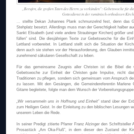
„Berufen, die großen Taten des Herrn zu verkünden”: Gebetswoche für die
Gottesdienst in der rumänisch-orthodoxen Kirch
… stellte Dekan Johannes Plank schmunzelnd fest, denn das Go
Stehplatz besetzt. Allerdings muss man der Gerechtigkeit halber a
Sankt Elisabeth (und viele andere Straubinger Kirchen) größer und
füllen” sind. Die diesjährigen Texte zur Gebetswoche für die Ein
Lettland vorbereitet. In Lettland stellt sich die Situation der Kir
denn auch sie stehen vor der Herausforderung, den Glauben inmitt
zunehmend säkularen Gesellschaft zu leben.
Für das gemeinsame Zeugnis aller Christen ist die Bibel die 
Gebetswoche zur Einheit der Christen gute Impulse, nicht das
Traditionen zu pflegen, sondern sich gemeinsam vom Anspruch de
zu lassen. Mit den Gesängen, die Gemeindereferentin Marlene 
Gitarre begleitete, folgte man dem Wunsch der Vorbereitungsgruppe
„Wir versammeln uns in Hoffnung und Einheit”
stand über der Er
zum Heiligen Geist. In der Einleitung zu den biblischen Lesungen w
unserem Leben die Rede.
In seiner Predigt zitierte Pfarrer Franz Alzinger den Schriftstell
Prosastück „Am Oka-Fluß”, in dem dieser den Zustand der Kir