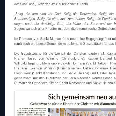
der Erde”
und
„Licht der Welt”
füreinander zu sein.
„Selig, die arm sind vor Gott. Selig die Trauernden. Selig, di
Barmherzigen. Selig, die ein reines Herz haben. Selig, die Frieden st
segne euch der dreieinige Gott, der Vater, der Sohn und der He
Segenswunsch aller Priester mit dem die ökumenische Gottesdienst
Im Pfarrsaal von Sankt Michael fand noch eine Begegnungsfeier mit 
rumänisch-orthodoxe Gemeinde mit allerhand Spezialitäten für das l
Die Gebetswoche für die Einheit der Christen feierten v.l. Kap
Pfarrer Hasso von Winning (Christuskirche), Kaplan Bernard 
Willibald Irrgang , Monsignore Jakob Hofmann (Sankt Jakob), Pfar
Pfarrerin Elke von Winning (Christuskirche), Dekan Johannes Plan
Florin Reut (Sankt Konstantin und Sankt Helena) und Pastor Joh
gemeinsam mit den Gläubigen der verschiedenen Konfessionen a
Rumänisch-Orthodoxe Kirche Sankt Konstantin und Sankt Helena S