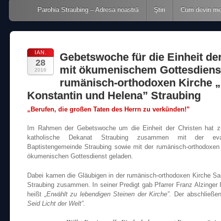
Main menu
Skip to content
Parohia Straubing – Adresa noastră
Ştiri
Cum devin m
IAN.
Gebetswoche für die Einheit de
28
mit ökumenischem Gottesdienst
2016
rumänisch-orthodoxen Kirche „
Konstantin und Helena” Straubing
„Berufen, die großen Taten des Herrn zu verkünden!”
Im Rahmen der Gebetswoche um die Einheit der Christen hat 
katholische Dekanat Straubing zusammen mit der evang
Baptistengemeinde Straubing sowie mit der rumänisch-orthodox
ökumenischen Gottesdienst geladen.
Dabei kamen die Gläubigen in der rumänisch-orthodoxen Kirche Sa
Straubing zusammen. In seiner Predigt gab Pfarrer Franz Alzinger
heißt
„Erwählt zu lebendigen Steinen der Kirche”.
Der abschließen
Seid Licht der Welt”.