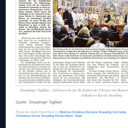
Straubinger Tagblatt: „Gebetswoche für die Einheit der Christen mit ökume
orthodoxen Kirche Straubing
Quelle: Straubinger Tagblatt
Postat de Vasile Florin Reut
•
in
Biserica Ortodoxa Romana Straubing Germania
,
Orthodoxe Kirche Straubing Deutschland
,
Toate