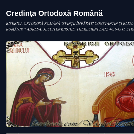
Credinţa Ortodoxă Română
BISERICA ORTODOXĂ ROMÂNĂ "SFINŢII ÎMPĂRAŢI CONSTANTIN ŞI ELENA
ROMÂNII! * ADRESA: JESUITENKIRCHE, THERESIENPLATZ 46, 94315 ST