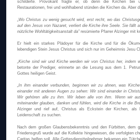
schilderte. Provokant fragte er, ob denn die Kirchen bei 
Restaurationen, frei und wohlhabend stünden die Kirchen da. Aber d
„Wo Christus zu wenig gesucht wird, erst recht, wo das Christu
auf den Jesus von Nazaret, verliert die Kirche ihre Seele. Sie fällt 
nützliche Wohltätigkeitsanstalt da”
resümierte Pfarrer Alzinger mit k
Er hielt ein starkes Plädoyer für die Kirche und für die Öku
lebendigen Stein Jesus Christus und sich nur im Geheimnis Jesu Ch
„Kirche sind wir und Kirche werden wir von Christus her, indem w
betonte der Prediger, erinnerte an die Lesung aus dem 1. Petru
Gottes heiligen Geist.
„In ihm einander verbunden, beginnen wir zu ahnen, was Kirche 
einander mit anderen Augen zu sehen: Wir sind einander in Christu
Wir gehören alle zu ihm. Wir leben alle von ihm. Wenn wir au
miteinander glauben, danken und fühlen, wird die Kirche in die Br
Alzinger und rief auf, Christus als Eckstein der Kirchen, al
Leidenschaft zu suchen.
Nach dem großen Glaubensbekenntnis und den Fürbitten, dem 
Friedensgruß wurde auf die Kollekte hingewiesen, die verfolgten chr
Caritas helfen soll. Alle Gottesdienstteilnehmer bekamen ein Tütc