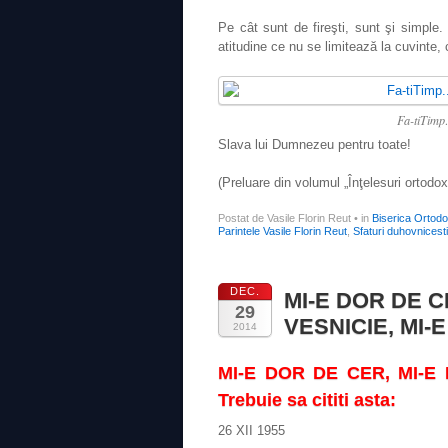
Pe cât sunt de fireşti, sunt şi simple
atitudine ce nu se limitează la cuvinte,
Fa-tiTimp
Slava lui Dumnezeu pentru toate!
(Preluare din volumul „Înţelesuri ortodo
Postat de Vasile Florin Reut
•
in
Biserica Ortod
Parintele Vasile Florin Reut
,
Sfaturi duhovnicesti
DEC.
MI-E DOR DE C
29
VESNICIE, MI-
2014
MI-E DOR DE CER, MI-E
Trebuie sa cititi asta:
26 XII 1955