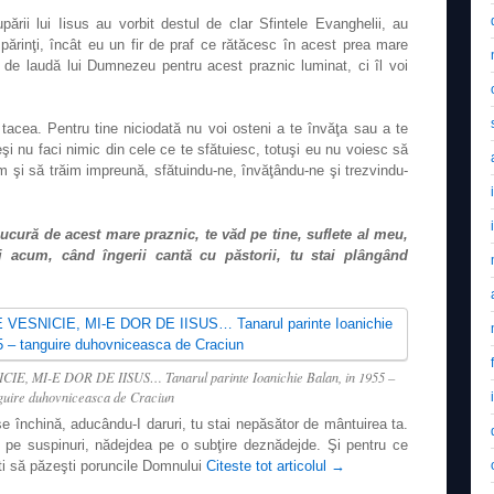
pării lui Iisus au vorbit destul de clar Sfintele Evanghelii, au
i părinţi, încât eu un fir de praf ce rătăcesc în acest prea mare
de laudă lui Dumnezeu pentru acest praznic luminat, ci îl voi
 tacea. Pentru tine niciodată nu voi osteni a te învăţa sau a te
şi nu faci nimic din cele ce te sfătuiesc, totuşi eu nu voiesc să
m şi să trăim impreună, sfătuindu-ne, învăţându-ne şi trezvindu-
ură de acest mare praznic, te văd pe tine, suflete al meu,
i acum, când îngerii cantă cu păstorii, tu stai plângând
, MI-E DOR DE IISUS… Tanarul parinte Ioanichie Balan, in 1955 –
guire duhovniceasca de Craciun
e închină, aducându-I daruri, tu stai nepăsător de mântuirea ta.
ia pe suspinuri, nădejdea pe o subţire deznădejde. Şi pentru ce
ti să păzeşti poruncile Domnului
Citeste tot articolul
→