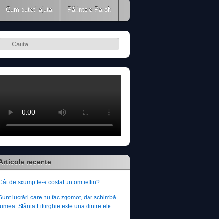
Cum puteţi ajuta
Părintele Paroh
Search
Articole recente
Cât de scump te-a costat un om ieftin?
Sunt lucrări care nu fac zgomot, dar schimbă
lumea. Sfânta Liturghie este una dintre ele.