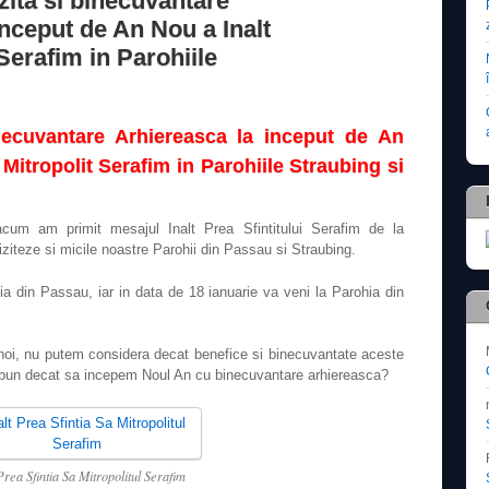
ita si binecuvantare
inceput de An Nou a Inalt
 Serafim in Parohiile
ecuvantare Arhiereasca la inceput de An
i Mitropolit Serafim in Parohiile Straubing si
acum am primit mesajul Inalt Prea Sfintitului Serafim de la
iziteze si micile noastre Parohii din Passau si Straubing.
ia din Passau, iar in data de 18 ianuarie va veni la Parohia din
 noi, nu putem considera decat benefice si binecuvantate aceste
ai bun decat sa incepem Noul An cu binecuvantare arhiereasca?
Prea Sfintia Sa Mitropolitul Serafim