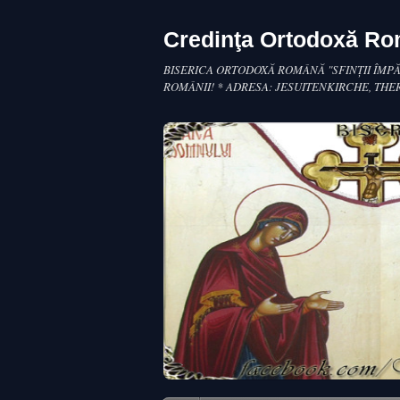
Credinţa Ortodoxă R
BISERICA ORTODOXĂ ROMÂNĂ "SFINŢII ÎMPĂ
ROMÂNII! * ADRESA: JESUITENKIRCHE, THE