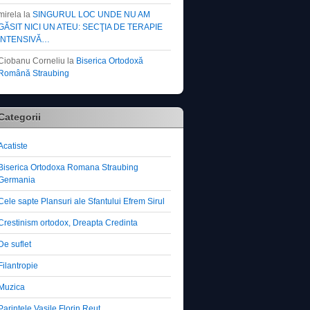
mirela
la
SINGURUL LOC UNDE NU AM
GĂSIT NICI UN ATEU: SECŢIA DE TERAPIE
INTENSIVĂ…
Ciobanu Corneliu
la
Biserica Ortodoxă
Română Straubing
Categorii
Acatiste
Biserica Ortodoxa Romana Straubing
Germania
Cele sapte Plansuri ale Sfantului Efrem Sirul
Crestinism ortodox, Dreapta Credinta
De suflet
Filantropie
Muzica
Parintele Vasile Florin Reut