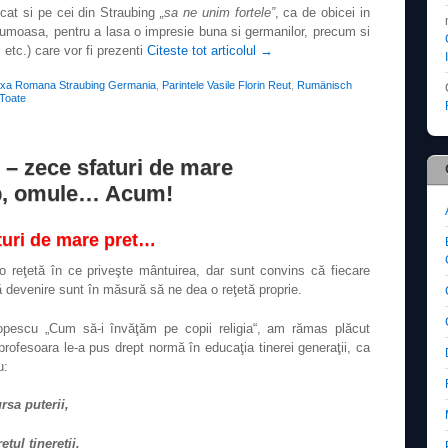
 cat si pe cei din Straubing
„sa ne unim fortele”
, ca de obicei in
rumoasa, pentru a lasa o impresie buna si germanilor, precum si
i etc.) care vor fi prezenti
Citeste tot articolul
→
oxa Romana Straubing Germania
,
Parintele Vasile Florin Reut
,
Rumänisch
Toate
 – zece sfaturi de mare
mp, omule… Acum!
aturi de mare pret…
 reţetă în ce priveşte mântuirea, dar sunt convins că fiecare
ă devenire sunt în măsură să ne dea o reţetă proprie.
Popescu „Cum să-i învăţăm pe copii religia“, am rămas plăcut
profesoara le-a pus drept normă în educaţia tinerei generaţii, ca
u:
rsa puterii,
etul tinereţii,