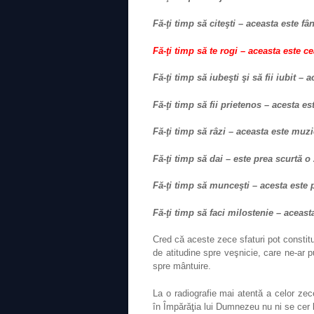
Fă-ţi timp să citeşti – aceasta este fâ
Fă-ţi timp să te rogi – aceasta este 
Fă-ţi timp să iubeşti şi să fii iubit –
Fă-ţi timp să fii prietenos – acesta es
Fă-ţi timp să râzi – aceasta este muzi
Fă-ţi timp să dai – este prea scurtă o z
Fă-ţi timp să munceşti – acesta este 
Fă-ţi timp să faci milostenie – aceast
Cred că aceste zece sfaturi pot constitui
de atitudine spre veşnicie, care ne-ar 
spre mântuire.
La o radiografie mai atentă a celor zec
în Împărăţia lui Dumnezeu nu ni se cer lu