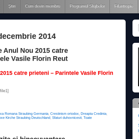
Ştiri
Cum devin membru
Programul Slujbelor
Filantropie
decembrie 2014
de Anul Nou 2015 catre
tele Vasile Florin Reut
2015 catre prieteni – Parintele Vasile Florin
ile1]
oxa Romana Straubing Germania
,
Crestinism ortodox, Dreapta Credinta
,
xe Kirche Straubing Deutschland
,
Sfaturi duhovnicesti
,
Toate