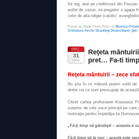
Va rog, atat pe credincosii din Passau
astfel de cazuri, sa pregatim o agapa f
celor de alta religie (catolici, evanghelic
Postat de Vasile Florin Reut
•
in
Biserica Ortod
Orthodoxe Kirche Straubing Deutschland
,
Ştiri
,
DEC.
Reţeta mântuirii
31
pret… Fa-ti ti
2014
Reţeta mântuirii – zece sf
Nu ştiu în ce măsură putem vorbi de o
dintre cei ce sunt preocupaţi de aceast
Citind cartea profesoarei Anastasia 
surprins de cele zece principii pe care 
motivaţie pentru Împărăţia lui Dumneze
„Fă-ţi timp să gândeşti – aceasta e su
Fă-ţi timp să te joci – acesta este secr