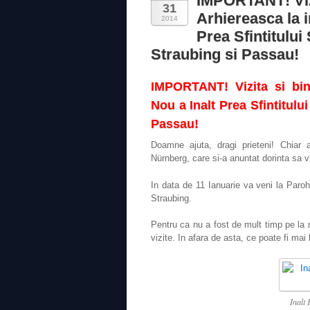
IMPORTANT! Viz
31
Arhiereasca la 
2014
Prea Sfintitului
Straubing si Passau!
IMPORTANT! Vizita si bin
Nou a Inalt Prea Sfintitulu
Passau!
Doamne ajuta, dragi prieteni! Chiar 
Nürnberg, care si-a anuntat dorinta sa v
In data de 11 Ianuarie va veni la Paroh
Straubing.
Pentru ca nu a fost de mult timp pe la
vizite. In afara de asta, ce poate fi m
Inalt 