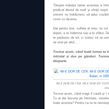
“Despre măreţia tainei acesteia a întru
predicat destul de mult şi sfinţii noştr
univers nu îndrăznesc să aduc cuvânt 
cinsti cu tăcerea.
Dar pentru tine, suflete al meu, nu voi
dojeni, a te îndemna sau a te sfătui. De
te parăsesc de tot, ci voiesc să ne uni
ne unul pe altul…
Tocmai acum, când toată lumea se buc
intristat şi dus pe gânduri. Tocma
deoparte.
MI-E DOR DE CER, MI-E DOR DE VESNICIE
tan
Tocmai acum, când magii Il caută şi I s
Tu ai dat bucuria pe întristare, vesel
toate acestea? Pentru ca nu te nevoieş