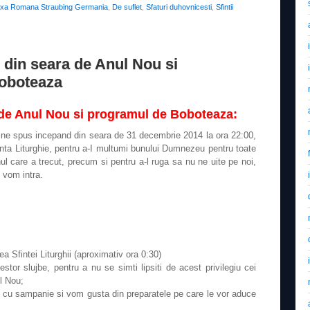
oxa Romana Straubing Germania
,
De suflet
,
Sfaturi duhovnicesti
,
Sfintii
e din seara de Anul Nou si
oboteaza
 de Anul Nou si programul de Boboteaza:
bine spus incepand din seara de 31 decembrie 2014 la ora 22:00,
nta Liturghie, pentru a-I multumi bunului Dumnezeu pentru toate
nul care a trecut, precum si pentru a-l ruga sa nu ne uite pe noi,
e vom intra.
Sfintei Liturghii (aproximativ ora 0:30)
stor slujbe, pentru a nu se simti lipsiti de acest privilegiu cei
l Nou;
cu sampanie si vom gusta din preparatele pe care le vor aduce