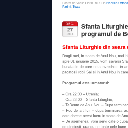
Postat de Vasile Florin Reut
•
in
Biserica Ortod
Parinti
,
Toate
DEC.
Sfanta Liturghi
27
programul de B
2014
Sfanta Liturghie din seara
Dragii mei, in seara de Anul Nou, mai 
spre 01 ianuarie 2015, vom savarsi Sfa
bunatatile de care ne-a invrednicit in a
pacatosii robii Sai si in Anul Nou in car
Programul este urmatorul:
– Ora 22:00 – Utrenia;
– Ora 23:00 – Sfanta Liturghie;
– TeDeum de Anul Nou – Dupa terminarea 
– Foc de artificii – dupa terminarea ace
care doresc acest lucru in seara de Anu
– De asemenea, vom servi cate o cupa 
credinciosii, urandu-ne toate cele bune;