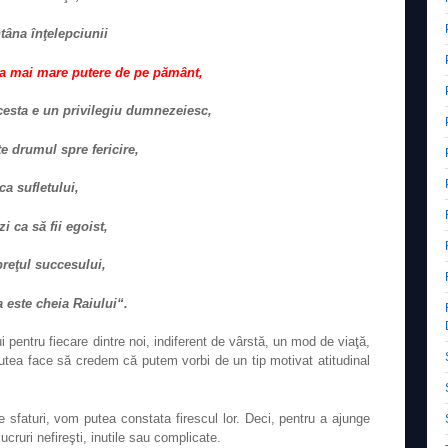
ntâna înţelepciunii
cea mai mare putere de pe pământ,
 acesta e un privilegiu dumnezeiesc,
te drumul spre fericire,
ca sufletului,
i ca să fii egoist,
preţul succesului,
a este cheia Raiului“.
 pentru fiecare dintre noi, indiferent de vârstă, un mod de viaţă,
putea face să credem că putem vorbi de un tip motivat atitudinal
e sfaturi, vom putea constata firescul lor. Deci, pentru a ajunge
cruri nefireşti, inutile sau complicate.