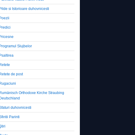
Pilde si Istorioare duhovnicesti
Poezii
Predici
Pricesne
Programul Slujbelor
Psaltirea
Retete
Retete de post
Rugaciuni
Rumänisch Orthodoxe Kirche Straubing
Deutschland
Sfaturi duhovnicesti
Sfintii Parinti
Ştiri