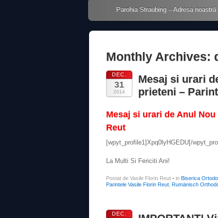
Main menu
Skip to content
Parohia Straubing – Adresa noastră
Monthly Archives:
DEC.
Mesaj si urari 
31
prieteni – Parin
2014
Mesaj si urari de Anul Nou 
Reut
[wpyt_profile1]Xpq0lyHGEDU[/wpyt_prof
La Multi Si Fericiti Ani!
Postat de Vasile Florin Reut
•
in
Biserica Ortod
Parintele Vasile Florin Reut
,
Rumänisch Orthodo
DEC.