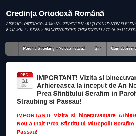
Credinţa Ortodoxă Română
BISERICA ORTODOXĂ ROMÂNĂ "SFINŢII ÎMPĂRAŢI CONSTANTIN ŞI ELENA
ROMÂNII! * ADRESA: JESUITENKIRCHE, THERESIENPLATZ 46, 94315 ST
Main menu
Skip to content
Parohia Straubing – Adresa noastră
Ştiri
Cum devin m
DEC.
IMPORTANT! Vizita si binecuva
31
Arhiereasca la inceput de An No
2014
Prea Sfintitului Serafim in Paroh
Straubing si Passau!
IMPORTANT! Vizita si binecuvantare Arhier
Nou a Inalt Prea Sfintitului Mitropolit Serafim
Passau!