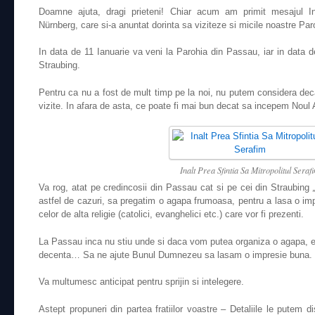
Doamne ajuta, dragi prieteni! Chiar acum am primit mesajul Ina
Nürnberg, care si-a anuntat dorinta sa viziteze si micile noastre Par
In data de 11 Ianuarie va veni la Parohia din Passau, iar in data d
Straubing.
Pentru ca nu a fost de mult timp pe la noi, nu putem considera dec
vizite. In afara de asta, ce poate fi mai bun decat sa incepem Noul
Inalt Prea Sfintia Sa Mitropolitul Seraf
Va rog, atat pe credincosii din Passau cat si pe cei din Straubing
astfel de cazuri, sa pregatim o agapa frumoasa, pentru a lasa o im
celor de alta religie (catolici, evanghelici etc.) care vor fi prezenti
.
La Passau inca nu stiu unde si daca vom putea organiza o agapa, e
decenta… Sa ne ajute Bunul Dumnezeu sa lasam o impresie buna.
Va multumesc anticipat pentru sprijin si intelegere.
Astept propuneri din partea fratiilor voastre – Detaliile le putem d