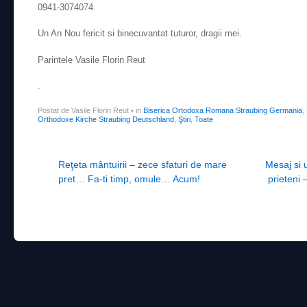
0941-3074074.
Un An Nou fericit si binecuvantat tuturor, dragii mei.
Parintele Vasile Florin Reut
.
Postat de Vasile Florin Reut
•
in
Biserica Ortodoxa Romana Straubing Germania
,
Orthodoxe Kirche Straubing Deutschland
,
Ştiri
,
Toate
Post navigation
Reţeta mântuirii – zece sfaturi de mare
Mesaj si 
pret… Fa-ti timp, omule… Acum!
prieteni 