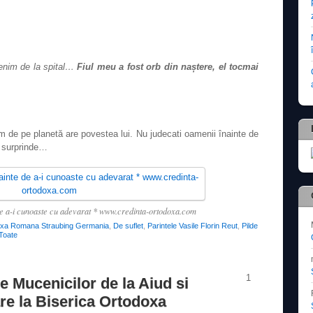
enim de la spital…
Fiul meu a fost orb din naștere, el tocmai
 de pe planetă are povestea lui. Nu judecati oamenii înainte de
e surprinde…
de a-i cunoaste cu adevarat * www.credinta-ortodoxa.com
oxa Romana Straubing Germania
,
De suflet
,
Parintele Vasile Florin Reut
,
Pilde
Toate
1
e Mucenicilor de la Aiud si
are la Biserica Ortodoxa