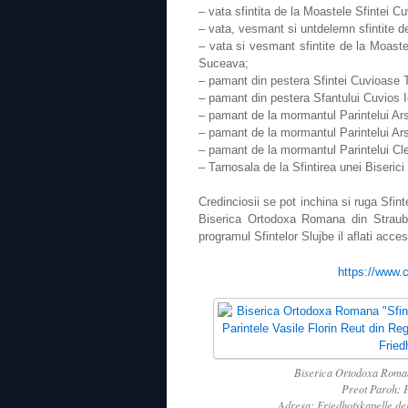
– vata sfintita de la Moastele Sfintei C
– vata, vesmant si untdelemn sfintite d
– vata si vesmant sfintite de la Moast
Suceava;
– pamant din pestera Sfintei Cuvioase T
– pamant din pestera Sfantului Cuvios I
– pamant de la mormantul Parintelui Ar
– pamant de la mormantul Parintelui Ar
– pamant de la mormantul Parintelui Cleo
– Tarnosala de la Sfintirea unei Biserici
Credinciosii se pot inchina si ruga Sfin
Biserica Ortodoxa Romana din Straubin
programul Sfintelor Slujbe il aflati acc
https://www.
Biserica Ortodoxa Romana
Preot Paroh: P
Adresa: Friedhofskapelle der