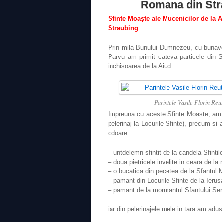
Romana din Str
Sfinte Moaște ale Mucenicilor de la 
Straubing
Prin mila Bunului Dumnezeu, cu bunavoin
Parvu am primit cateva particele din Sf
inchisoarea de la Aiud.
Parintele Vasile Florin Reut
Impreuna cu aceste Sfinte Moaste, am pr
pelerinaj la Locurile Sfinte), precum si 
odoare:
– untdelemn sfintit de la candela Sfintil
– doua pietricele invelite in ceara de l
– o bucatica din pecetea de la Sfantul M
– pamant din Locurile Sfinte de la Ierus
– pamant de la mormantul Sfantului Se
iar din pelerinajele mele in tara am adu