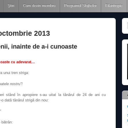
Ştiri
Cum devin membru
Programul Slujbelor
Filantropie
octombrie 2013
ii, inainte de a-i cunoaste
unoaste cu adevarat…
a unui tren striga:
patele nostru”!
ri stând în apropiere s-au uitat la tânărul de 24 de ani cu
o dată tânărul strigă din nou:
”
e bătrân: