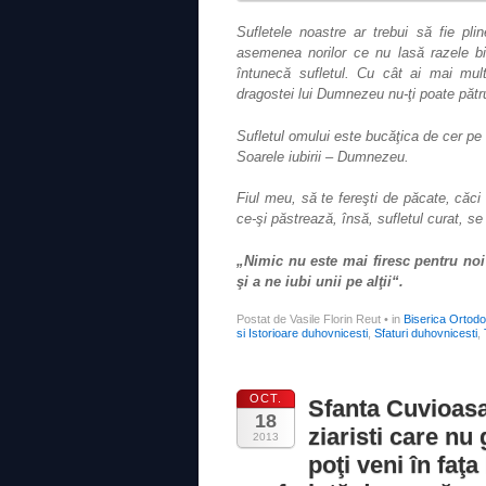
Sufletele noastre ar trebui să fie pli
asemenea norilor ce nu lasă razele bi
întunecă sufletul. Cu cât ai mai mul
dragostei lui Dumnezeu nu-ţi poate pătr
Sufletul omului este bucăţica de cer pe 
Soarele iubirii – Dumnezeu.
Fiul meu, să te fereşti de păcate, căci 
ce-şi păstrează, însă, sufletul curat, s
„Nimic nu este mai firesc pentru noi 
şi a ne iubi unii pe alţii“.
Postat de Vasile Florin Reut
•
in
Biserica Ortod
si Istorioare duhovnicesti
,
Sfaturi duhovnicesti
,
OCT.
Sfanta Cuvioasa
18
ziaristi care nu
2013
poţi veni în faţ