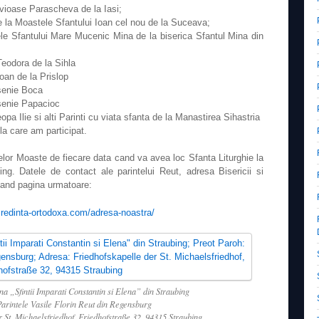
uvioase Parascheva de la Iasi;
e la Moastele Sfantului Ioan cel nou de la Suceava;
ele Sfantului Mare Mucenic Mina de la biserica Sfantul Mina din
eodora de la Sihla
oan de la Prislop
senie Boca
senie Papacioc
pa Ilie si alti Parinti cu viata sfanta de la Manastirea Sihastria
 la care am participat.
telor Moaste de fiecare data cand va avea loc Sfanta Liturghie la
g. Datele de contact ale parintelui Reut, adresa Bisericii si
esand pagina urmatoare:
credinta-ortodoxa.com/adresa-noastra/
 „Sfintii Imparati Constantin si Elena” din Straubing
arintele Vasile Florin Reut din Regensburg
 St. Michaelsfriedhof, Friedhofstraße 32, 94315 Straubing