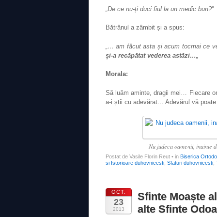
„De ce nu-ți duci fiul la un medic bun?”
Bătrânul a zâmbit și a spus:
„… am făcut asta și acum tocmai ce v
și-a recăpătat vederea astăzi…
„
Morala:
Să luăm aminte, dragii mei… Fiecare om
a-i știi cu adevărat… Adevărul vă poat
Nu judeca oamenii, inainte 
Postat de Vasile Florin Reut
•
in
Biserica Ortod
si Istorioare duhovnicesti
,
Sfaturi duhovnicesti
,
OCT.
Sfinte Moaște al
23
alte Sfinte Odo
2013