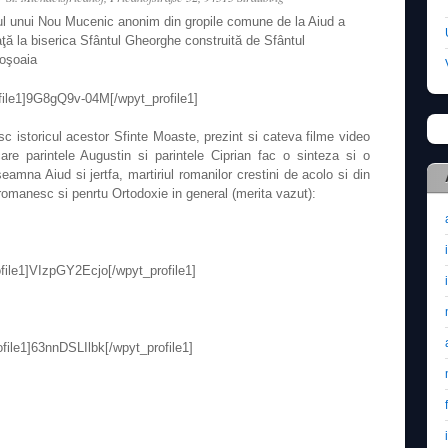
l unui Nou Mucenic anonim din gropile comune de la Aiud a
ţă la biserica Sfântul Gheorghe construită de Sfântul
oşoaia
file1]9G8gQ9v-04M[/wpyt_profile1]
 istoricul acestor Sfinte Moaste, prezint si cateva filme video
care parintele Augustin si parintele Ciprian fac o sinteza si o
amna Aiud si jertfa, martiriul romanilor crestini de acolo si din
romanesc si penrtu Ortodoxie in general (merita vazut):
file1]VIzpGY2Ecjo[/wpyt_profile1]
file1]63nnDSLIlbk[/wpyt_profile1]