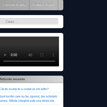
Cum puteţi ajuta
Părintele Paroh
Search
Articole recente
Cât de scump te-a costat un om ieftin?
Sunt lucrări care nu fac zgomot, dar schimbă
lumea. Sfânta Liturghie este una dintre ele.