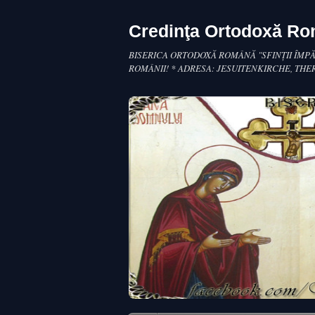
Credinţa Ortodoxă R
BISERICA ORTODOXĂ ROMÂNĂ "SFINŢII ÎMPĂ
ROMÂNII! * ADRESA: JESUITENKIRCHE, THE