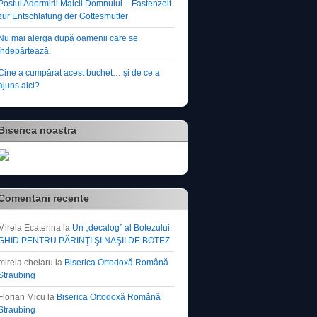
Postul Adormirii Maicii Domnului – Fastenzeit
zur Entschlafung der Gottesmutter
Nu mai alerga după oamenii care se
îndepărtează.
Cine a cumpărat acest buchet… și de ce a
ajuns aici?
Biserica noastra
Comentarii recente
Mirela Ecaterina
la
Un „decalog” al Botezului.
GHID PENTRU PĂRINŢI ŞI NAŞII DE BOTEZ
mirela chelaru
la
Biserica Ortodoxă Română
Straubing
Florian Micu
la
Biserica Ortodoxă Română
Straubing