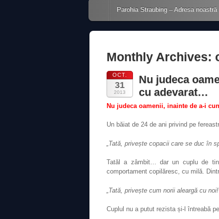
Main menu
Skip to content
Parohia Straubing – Adresa noastră
Monthly Archives:
OCT.
Nu judeca oamen
31
cu adevarat…
2013
Nu judeca oamenii, inainte de a-i c
Un băiat de 24 de ani privind pe fereastr
„Tată, privește copacii care se duc în s
Tatăl a zâmbit… dar un cuplu de tine
comportament copilăresc, cu milă. Dintr-
„Tată, privește cum norii aleargă cu noi!
Cuplul nu a putut rezista și-l întreabă p