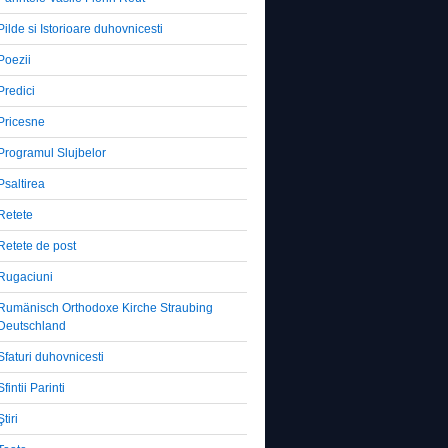
Pilde si Istorioare duhovnicesti
Poezii
Predici
Pricesne
Programul Slujbelor
Psaltirea
Retete
Retete de post
Rugaciuni
Rumänisch Orthodoxe Kirche Straubing
Deutschland
Sfaturi duhovnicesti
Sfintii Parinti
Ştiri