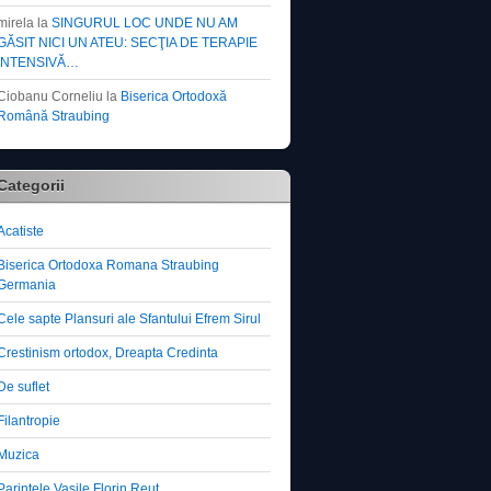
mirela
la
SINGURUL LOC UNDE NU AM
GĂSIT NICI UN ATEU: SECŢIA DE TERAPIE
INTENSIVĂ…
Ciobanu Corneliu
la
Biserica Ortodoxă
Română Straubing
Categorii
Acatiste
Biserica Ortodoxa Romana Straubing
Germania
Cele sapte Plansuri ale Sfantului Efrem Sirul
Crestinism ortodox, Dreapta Credinta
De suflet
Filantropie
Muzica
Parintele Vasile Florin Reut