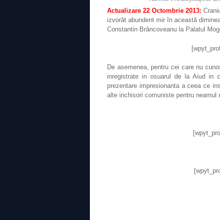
Actualizare 22 Octombrie 2013:
Craniu
izvorât abundent mir în această diminea
Constantin Brâncoveanu la Palatul Mog
[wpyt_pro
De asemenea, pentru cei care nu cunosc
inregistrate in osuarul de la Aiud in 
prezentare impresionanta a ceea ce inse
alte inchisori comuniste pentru neamul 
[wpyt_pro
[wpyt_pro