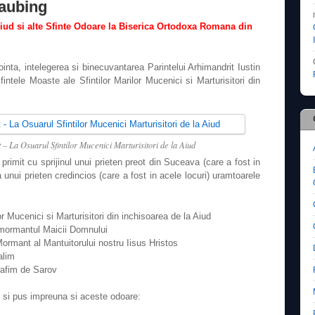
aubing
Aiud si alte Sfinte Odoare la Biserica Ortodoxa Romana din
ta, intelegerea si binecuvantarea Parintelui Arhimandrit Iustin
intele Moaste ale Sfintilor Marilor Mucenici si Marturisitori din
 – La Osuarul Sfintilor Mucenici Marturisitori de la Aiud
imit cu sprijinul unui prieten preot din Suceava (care a fost in
a unui prieten credincios (care a fost in acele locuri) uramtoarele
or Mucenici si Marturisitori din inchisoarea de la Aiud
a mormantul Maicii Domnului
ormant al Mantuitorului nostru Iisus Hristos
alim
rafim de Sarov
s si pus impreuna si aceste odoare: