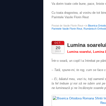
Va dorim toate cele bune, pace, liniste 
Cu toata dragostea, al vostru de tot bin
Parintele Vasile Florin Reut
Postat de Vasile Florin Reut
•
in
Biserica Ortod
Parintele Vasile Florin Reut
,
Rumänisch Orthodo
OCT.
Lumina soarelu
20
2013
Lumina soarelui, Lumina
Într-o seară, un copil l-a întrebat pe păr
– Tată, spune-mi, te rog, cum se face că 
– Ei, băiatul meu, vezi tu, toţi oameni
la fel trebuie şi noi să ne iubim unii p
ne luminează şi ne încălzeşte soarele pe 