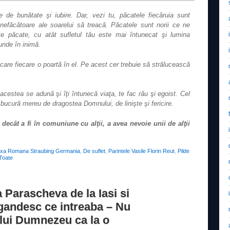
ne de bunătate şi iubire. Dar, vezi tu, păcatele fiecăruia sunt
nefăcătoare ale soarelui să treacă. Păcatele sunt norii ce ne
te păcate, cu atât sufletul tău este mai întunecat şi lumina
unde în inimă.
care fiecare o poartă în el. Pe acest cer trebuie să strălucească
acestea se adună şi îţi întunecă viaţa, te fac rău şi egoist. Cel
e bucură mereu de dragostea Domnului, de linişte şi fericire.
decât a fi în comuniune cu alţii, a avea nevoie unii de alţii
oxa Romana Straubing Germania
,
De suflet
,
Parintele Vasile Florin Reut
,
Pilde
Toate
 Parascheva de la Iasi si
 gandesc ce intreaba – Nu
a lui Dumnezeu ca la o