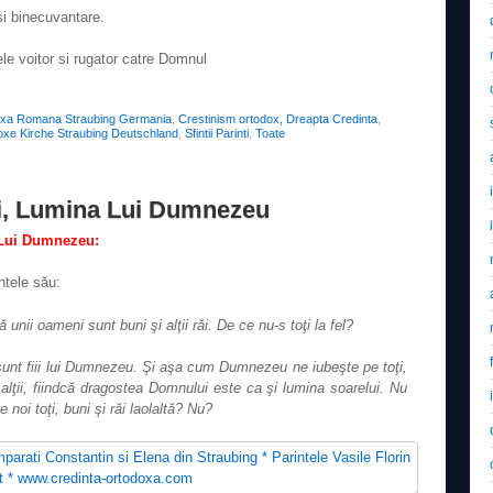
si binecuvantare.
ele voitor si rugator catre Domnul
oxa Romana Straubing Germania
,
Crestinism ortodox, Dreapta Credinta
,
xe Kirche Straubing Deutschland
,
Sfintii Parinti
,
Toate
i, Lumina Lui Dumnezeu
 Lui Dumnezeu:
intele său:
unii oameni sunt buni şi alţii răi. De ce nu-s toţi la fel?
i sunt fiii lui Dumnezeu. Şi aşa cum Dumnezeu ne iubeşte pe toţi,
e alţii, fiindcă dragostea Domnului este ca şi lumina soarelui. Nu
noi toţi, buni şi răi laolaltă? Nu?