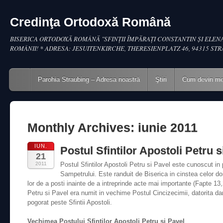
Credinţa Ortodoxă Română
BISERICA ORTODOXĂ ROMÂNĂ "SFINŢII ÎMPĂRAŢI CONSTANTIN ŞI ELENA
ROMÂNII! * ADRESA: JESUITENKIRCHE, THERESIENPLATZ 46, 94315 ST
Main menu
Skip to content
Parohia Straubing – Adresa noastră
Ştiri
Cum devin m
Monthly Archives:
iunie 2011
IUN.
Postul Sfintilor Apostoli Petru s
21
2011
Postul Sfintilor Apostoli Petru si Pavel este cunoscut i
Sampetrului. Este randuit de Biserica in cinstea celor doi
lor de a posti inainte de a intreprinde acte mai importante (Fapte 13,2
Petru si Pavel era numit in vechime Postul Cincizecimii, datorita dar
pogorat peste Sfintii Apostoli.
Vechimea Postului Sfintilor Apostoli Petru si Pavel