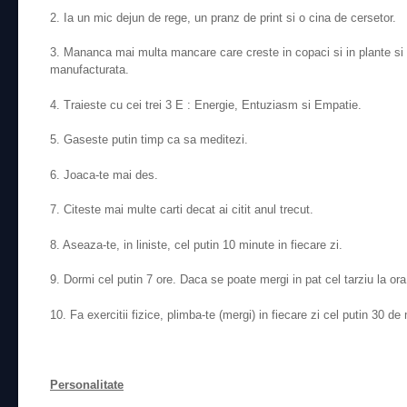
2. Ia un mic dejun de rege, un pranz de print si o cina de cersetor.
3. Mananca mai multa mancare care creste in copaci si in plante si 
manufacturata.
4. Traieste cu cei trei 3 E : Energie, Entuziasm si Empatie.
5. Gaseste putin timp ca sa meditezi.
6. Joaca-te mai des.
7. Citeste mai multe carti decat ai citit anul trecut.
8. Aseaza-te, in liniste, cel putin 10 minute in fiecare zi.
9. Dormi cel putin 7 ore. Daca se poate mergi in pat cel tarziu la ora
10. Fa exercitii fizice, plimba-te (mergi) in fiecare zi cel putin 30 
Personalitate