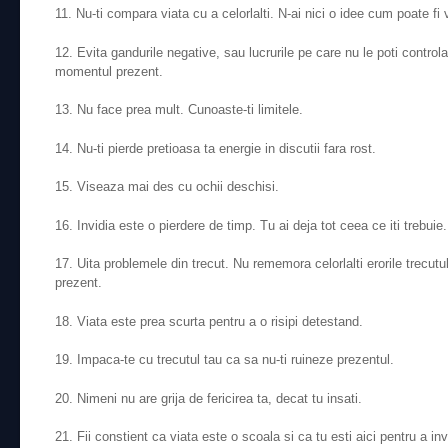
11. Nu-ti compara viata cu a celorlalti. N-ai nici o idee cum poate fi v
12. Evita gandurile negative, sau lucrurile pe care nu le poti contro
momentul prezent.
13. Nu face prea mult. Cunoaste-ti limitele.
14. Nu-ti pierde pretioasa ta energie in discutii fara rost.
15. Viseaza mai des cu ochii deschisi.
16. Invidia este o pierdere de timp. Tu ai deja tot ceea ce iti trebuie.
17. Uita problemele din trecut. Nu rememora celorlalti erorile trecutul
prezent.
18. Viata este prea scurta pentru a o risipi detestand.
19. Impaca-te cu trecutul tau ca sa nu-ti ruineze prezentul.
20. Nimeni nu are grija de fericirea ta, decat tu insati.
21. Fii constient ca viata este o scoala si ca tu esti aici pentru a i