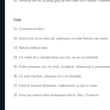
30. Serviciul tau nu va avea grija de tine cand vei fi bolnav. Prieteni
Viata
31. Comporta-te bine !
32. Arunca tot ce nu este util, pastreaza ce este frumos sau vesel.
33. Natura vindeca totul.
34. Fie vorba de o situatie buna sau rea, ea se va schimba!
35. Putin conteaza cum te simti, scoala-te, imbraca-te si prezinta-te
36. Ce este mai bun, urmeaza sa ti se intample.
37. Cand te trezesti dimineata, multumeste ca esti in viata.
38. Forul tau interior este intotdeauna fericit. Deci, Fii fericit!