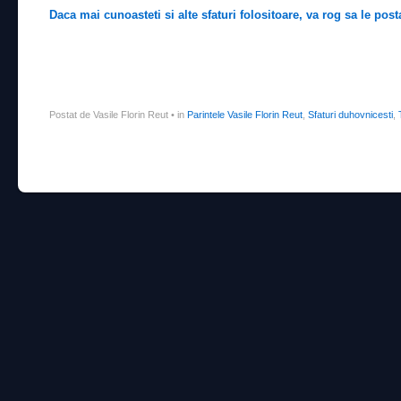
Daca mai cunoasteti si alte sfaturi folositoare, va rog sa le postat
Postat de Vasile Florin Reut
•
in
Parintele Vasile Florin Reut
,
Sfaturi duhovnicesti
,
Post navigation