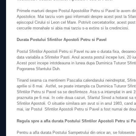
Primele marturii despre Postul Apostolilor Petru si Pavel le avem din 
Apostolice. Mai tarziu vom gasi informatii despre acest post la Sfan
episcopul Cirului si Leon cel Mare. Potrivit cercetatorilor, acest post
cercurile monahale si abia mai tarziu s-a extins si la credinciosi.
Durata Postului Sfintilor Apostoli Petru si Pavel
Postul Sfintilor Apostoli Petru si Pavel nu are o durata fixa, deoarece
data variabila a Sfintelor Pasti. Anul acesta postul incepe luni, 20 iu
Acest post incepe intotdeauna in lunea dupa Duminica Tuturor Sfinti
Pogorarea Sfantului Duh.
Tinand seama ca mentinem Pascalia calendarului neindreptat, Sfintel
aprilie si 8 mai. Astfel, se poate intampla ca Duminica Tuturor Sfinti
Sfintilor Petru si Pavel sa se desfiinteze. Asa s-a intamplat in anii 
praznuita pe 6 mai. In cele doua cazuri, Sfantul Sinod a hotarat sa se 
Sfintilor Apostoli. O situatie similara am avut si in anul 1983, cand 
mai, iar Postul Sfintilor Apostoli Petru si Pavel a fost numai de doua
Regula spre a afla durata Postului Sfintilor Apostoli Petru si Pa
Pentru a afla durata Postului Sampetrului din orice an, se foloseste