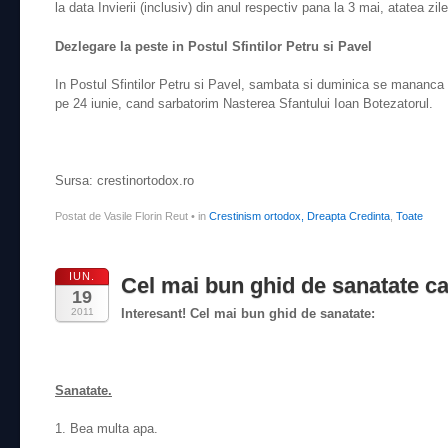
la data Invierii (inclusiv) din anul respectiv pana la 3 mai, atatea zile
Dezlegare la peste in Postul Sfintilor Petru si Pavel
In Postul Sfintilor Petru si Pavel, sambata si duminica se mananca
pe 24 iunie, cand sarbatorim Nasterea Sfantului Ioan Botezatorul.
Sursa: crestinortodox.ro
Postat de Vasile Florin Reut
•
in
Crestinism ortodox, Dreapta Credinta
,
Toate
IUN.
Cel mai bun ghid de sanatate ca
19
2011
Interesant! Cel mai bun ghid de sanatate:
Sanatate.
1. Bea multa apa.