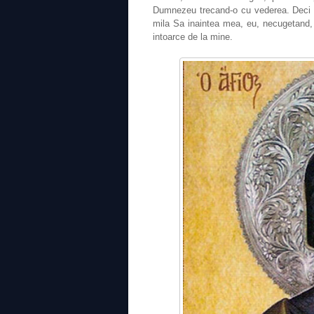
Dumnezeu trecand-o cu vederea. Deci
mila Sa inaintea mea, eu, necugetand
intoarce de la mine.