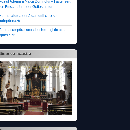
Postul Adormirii Maicii Domnului – Fastenzeit
zur Entschlafung der Gottesmutter
Nu mai alerga după oamenii care se
îndepărtează.
Cine a cumpărat acest buchet… și de ce a
ajuns aici?
Biserica noastra