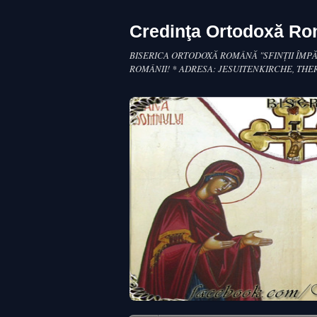
Credinţa Ortodoxă R
BISERICA ORTODOXĂ ROMÂNĂ "SFINŢII ÎMPĂ
ROMÂNII! * ADRESA: JESUITENKIRCHE, THE