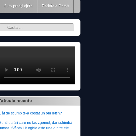
Cum puteţi ajuta
Părintele Paroh
Search
Articole recente
Cât de scump te-a costat un om ieftin?
Sunt lucrări care nu fac zgomot, dar schimbă
lumea. Sfânta Liturghie este una dintre ele.