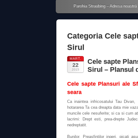
Main menu
Skip to content
Parohia Straubing – Adresa noastră
Categoria
Cele sapt
Sirul
MART.
Cele sapte Plan
22
Sirul – Plansul
2015
Cele sapte Plansuri ale S
seara
Ca inaintea infricosatului Tau Divan,
hotararea Ta cea dreapta data mie vazan
muncile cele nesuferite; si ca si cum a
lacrimi: Drept esti, prea-drepte Jude
nedreptatit.
Bunilor, Preasfintilor ingeri, picati