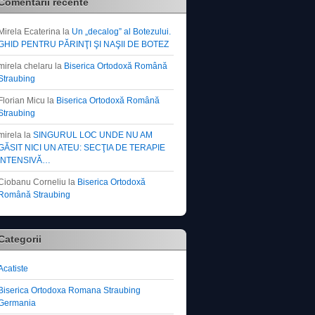
Comentarii recente
Mirela Ecaterina
la
Un „decalog” al Botezului.
GHID PENTRU PĂRINŢI ŞI NAŞII DE BOTEZ
mirela chelaru
la
Biserica Ortodoxă Română
Straubing
Florian Micu
la
Biserica Ortodoxă Română
Straubing
mirela
la
SINGURUL LOC UNDE NU AM
GĂSIT NICI UN ATEU: SECŢIA DE TERAPIE
INTENSIVĂ…
Ciobanu Corneliu
la
Biserica Ortodoxă
Română Straubing
Categorii
Acatiste
Biserica Ortodoxa Romana Straubing
Germania