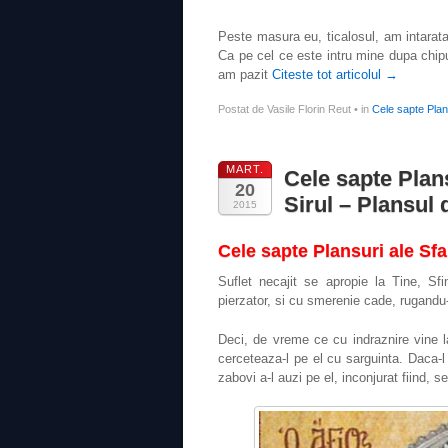
Peste masura eu, ticalosul, am intarat
Ca pe cel ce este intru mine dupa chipul 
am pazit
Citeste tot articolul
→
Postat de Vasile Florin Reut
•
in
Cele sapte Plans
MART.
Cele sapte Plan
20
Sirul – Plansul 
2015
Cele sapte Plansuri ale Sfa
Suflet necajit se apropie la Tine, Sf
pierzator, si cu smerenie cade, rugandu-
Deci, de vreme ce cu indraznire vine la
cerceteaza-l pe el cu sarguinta. Daca-l 
zabovi a-l auzi pe el, inconjurat fiind, s