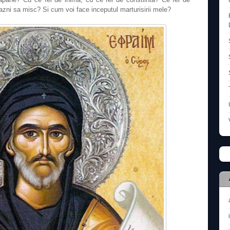
razni sa misc? Si cum voi face inceputul marturisirii mele?