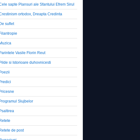
Cele sapte Plansuri ale Sfantului Efrem Sirul
Crestinism ortodox, Dreapta Credinta
De suflet
Filantropie
Muzica
Parintele Vasile Florin Reut
Pilde si Istorioare duhovnicesti
Poezii
Predici
Pricesne
Programul Slujbelor
Psaltirea
Retete
Retete de post