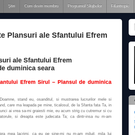
Ştiri
Cum devin membru
Programul Slujbelor
Filantropie
e Plansuri ale Sfantului Efrem
suri ale Sfantului Efrem
 de duminica seara
fantului Efrem Sirul – Plansul de duminica
 Doamne, stand eu, osanditul, si mustrarea lucrurilor mele si
d, care ma leapada pe mine, ticalosul, de la Sfanta fata Ta, in
tunci ai vrea sa-mi graiesti mie, eu acum strig cu cutremur si cu
catorule, si dreapta este judecata Ta; ca dintr-insa nu m-am
 asupra mea lacrimi, ca eu pe sine-mi nu m-am miluit, mila lui