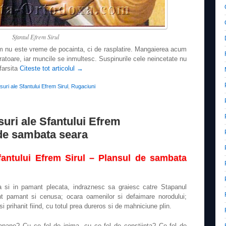
Sfantul Efrem Sirul
cum nu este vreme de pocainta, ci de rasplatire. Mangaierea acum
cratoare, iar muncile se inmultesc. Suspinurile cele neincetate nu
farsita
Citeste tot articolul
→
uri ale Sfantului Efrem Sirul
,
Rugaciuni
suri ale Sfantului Efrem
 de sambata seara
fantului Efrem Sirul – Plansul de sambata
a si in pamant plecata, indraznesc sa graiesc catre Stapanul
 sunt pamant si cenusa; ocara oamenilor si defaimare norodului;
 prihanit fiind, cu totul prea dureros si de mahniciune plin.
pane? Cu ce fel de inima, cu ce fel de constiinta? Ce fel de