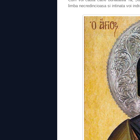
limba necredincioasa si intinata voi ind