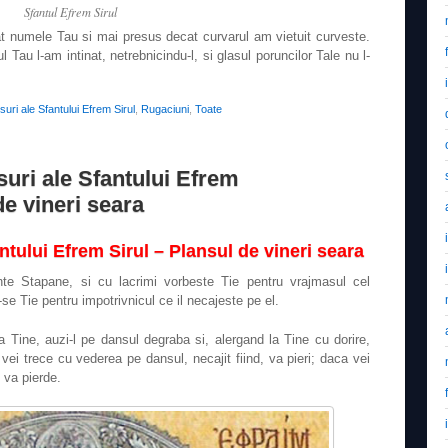
Sfantul Efrem Sirul
at numele Tau si mai presus decat curvarul am vietuit curveste.
Tau l-am intinat, netrebnicindu-l, si glasul poruncilor Tale nu l-
uri ale Sfantului Efrem Sirul
,
Rugaciuni
,
Toate
suri ale Sfantului Efrem
de vineri seara
ntului Efrem Sirul – Plansul de vineri seara
inte Stapane, si cu lacrimi vorbeste Tie pentru vrajmasul cel
se Tie pentru impotrivnicul ce il necajeste pe el.
 Tine, auzi-l pe dansul degraba si, alergand la Tine cu dorire,
vei trece cu vederea pe dansul, necajit fiind, va pieri; daca vei
e va pierde.