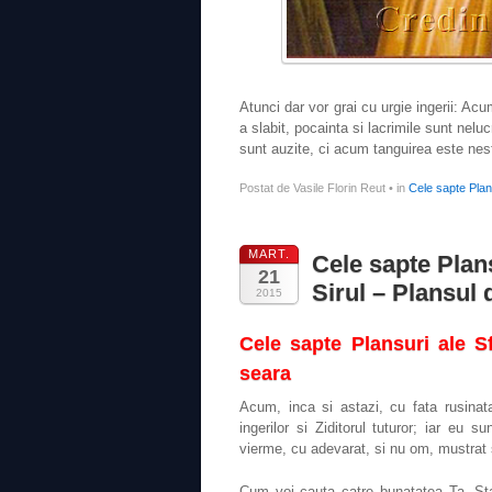
Atunci dar vor grai cu urgie ingerii: A
a slabit, pocainta si lacrimile sunt nelu
sunt auzite, ci acum tanguirea este nes
Postat de Vasile Florin Reut
•
in
Cele sapte Plans
MART.
Cele sapte Plan
21
Sirul – Plansul
2015
Cele sapte Plansuri ale S
seara
Acum, inca si astazi, cu fata rusinat
ingerilor si Ziditorul tuturor; iar eu
vierme, cu adevarat, si nu om, mustrat si
Cum voi cauta catre bunatatea Ta, Sta