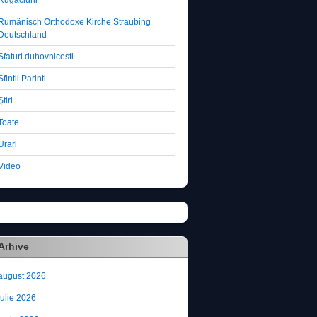
Rugaciuni
Rumänisch Orthodoxe Kirche Straubing
Deutschland
Sfaturi duhovnicesti
Sfintii Parinti
Ştiri
Toate
Urari
Video
Arhive
august 2026
iulie 2026