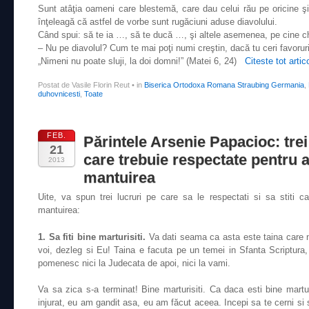
Sunt atâţia oameni care blestemă, care dau celui rău pe oricine şi o
înţeleagă că astfel de vorbe sunt rugăciuni aduse diavolului.
Când spui: să te ia …, să te ducă …, şi altele asemenea, pe cine che
– Nu pe diavolul? Cum te mai poţi numi creştin, dacă tu ceri favorur
„Nimeni nu poate sluji, la doi domni!” (Matei 6, 24)
Citeste tot artic
Postat de Vasile Florin Reut
•
in
Biserica Ortodoxa Romana Straubing Germania
,
duhovnicesti
,
Toate
FEB.
Părintele Arsenie Papacioc: trei
21
care trebuie respectate pentru 
2013
mantuirea
Uite, va spun trei lucruri pe care sa le respectati si sa stiti 
mantuirea:
1. Sa fiti bine marturisiti.
Va dati seama ca asta este taina care 
voi, dezleg si Eu! Taina e facuta pe un temei in Sfanta Scriptura
pomenesc nici la Judecata de apoi, nici la vami.
Va sa zica s-a terminat! Bine marturisiti. Ca daca esti bine martu
injurat, eu am gandit asa, eu am făcut aceea. Incepi sa te cerni si s