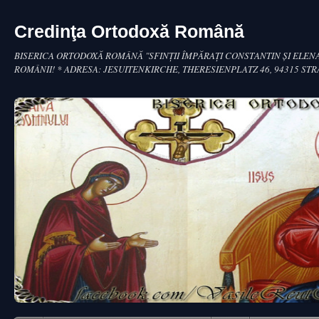
Credinţa Ortodoxă Română
BISERICA ORTODOXĂ ROMÂNĂ "SFINŢII ÎMPĂRAŢI CONSTANTIN ŞI ELENA
ROMÂNII! * ADRESA: JESUITENKIRCHE, THERESIENPLATZ 46, 94315 ST