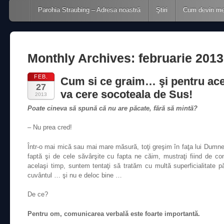
Main menu
Skip to content
Parohia Straubing – Adresa noastră
Ştiri
Cum devin m
Monthly Archives:
februarie 2013
FEB.
Cum si ce graim… şi pentru ace
27
va cere socoteala de Sus!
2013
Poate cineva să spună că nu are păcate, fără să mintă?
– Nu prea cred!
Într-o mai mică sau mai mare măsură, toţi greşim în faţa lui Dumne
faptă şi de cele săvârşite cu fapta ne căim, mustraţi fiind de c
acelaşi timp, suntem tentaţi să tratăm cu multă superficialitate 
cuvântul … şi nu e deloc bine …
De ce?
Pentru om, comunicarea verbală este foarte importantă.