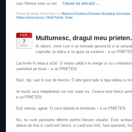
caci Hristos este cu noi.
Citeste tot articolul
→
Postat de Vasile Florin Reut
•
in
Biserica Ortodoxa Romana Straubing Germania
,
Sfaturi duhovnicesti
,
Sfintii Parinti
,
Toate
FEB.
Multumesc, dragul meu priete
7
2013
Ai obosit, simti cum ti se inmoaie genunchii si ai senza
cuprinde, te ridica si te ajuta sa continui – e un PRIETE
Lacrimile iti ineaca ochii. O mana calda ti le sterge si cu o imbratis
zambetul pe buze – e un PRIETEN.
Razi, tipi, sari in sus de fericire. O alta gura rade si tipa odata cu
Ai reusit sa-ti indeplinesti cel mai mare vis. Cineva este fericit pent
e un PRIETEN.
Esti nervos, agitat. O voce blanda te linisteste – e un PRIETEN.
Nu, nu sunt persoane diferite pentru fiecare situatie. Este ac
alaturi de tine si cand esti fericit, si cand esti trist, fara speranta, fu