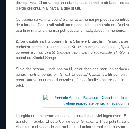
dezlegi. Asa. Chiar va rog sa notati pacatele cand le-ati facut, ca sa 
pierde creionul, n-ai hartia la tine si uiti.
Ce trebuie sa va mai spun? Sa nu lasati numai pe preot sa va intreb
de a intreba. Dar tu stii subtilitatea pacatului, sau nu-stiu-ce. Deci s
esti bine marturisit nu mai poti pacatui si nadajduiesti in mantuirea 
2. Sa cautati sa fiti pomeniti la Sfintele Liturghii.
Pentru ca se 
particica aceea cu numele tau. Si se spune asa de preot:
„Spal
pomenit aici, cu cinstit Sangele Tau , pentru rugaciunile sfintilor T
potirul cu Sfantul Sange.
Si va dati seama , unde poti sa fii, chiar daca esti mort, chiar daca 
pentru morti si pentru vii. Si cat te costa? Cautati sa fiti pomenit
preot sau va cunoaste duhovnicul, fie ca fratiile voastre dati la Li
totul.
Liturghia nu e o lucrare omeneasca, dragii mei. Nici ingereasca. E d
transformi acolo. El este Cel ce este. Si daca ar fi cu putinta sa s
Altarului, n-ai vedea in cer mai multa lumina si mai mult asezare cu