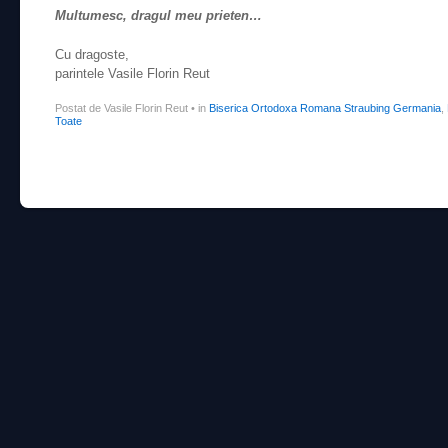
Multumesc, dragul meu prieten…
Cu dragoste,
parintele Vasile Florin Reut
Postat de Vasile Florin Reut
•
in
Biserica Ortodoxa Romana Straubing Germania
,
Toate
Post navigation