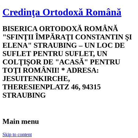
Credinţa Ortodoxă Română
BISERICA ORTODOXĂ ROMÂNĂ
"SFINŢII ÎMPĂRAŢI CONSTANTIN ŞI
ELENA" STRAUBING – UN LOC DE
SUFLET PENTRU SUFLET, UN
COLŢIŞOR DE "ACASĂ" PENTRU
TOŢI ROMÂNII! * ADRESA:
JESUITENKIRCHE,
THERESIENPLATZ 46, 94315
STRAUBING
Main menu
Skip to content