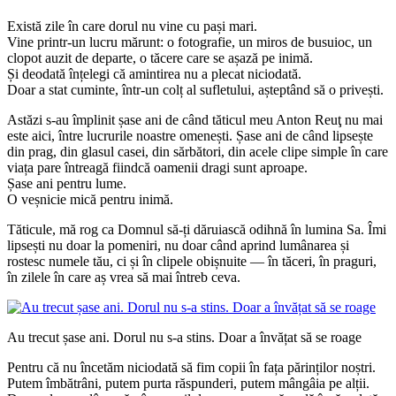
Există zile în care dorul nu vine cu pași mari.
Vine printr-un lucru mărunt: o fotografie, un miros de busuioc, un
clopot auzit de departe, o tăcere care se așază pe inimă.
Și deodată înțelegi că amintirea nu a plecat niciodată.
Doar a stat cuminte, într-un colț al sufletului, așteptând să o privești.
Astăzi s-au împlinit șase ani de când tăticul meu Anton Reuţ nu mai
este aici, între lucrurile noastre omenești. Șase ani de când lipsește
din prag, din glasul casei, din sărbători, din acele clipe simple în care
viața pare întreagă fiindcă oamenii dragi sunt aproape.
Șase ani pentru lume.
O veșnicie mică pentru inimă.
Tăticule, mă rog ca Domnul să-ți dăruiască odihnă în lumina Sa. Îmi
lipsești nu doar la pomeniri, nu doar când aprind lumânarea și
rostesc numele tău, ci și în clipele obișnuite — în tăceri, în praguri,
în zilele în care aș vrea să mai întreb ceva.
Au trecut șase ani. Dorul nu s-a stins. Doar a învățat să se roage
Pentru că nu încetăm niciodată să fim copii în fața părinților noștri.
Putem îmbătrâni, putem purta răspunderi, putem mângâia pe alții.