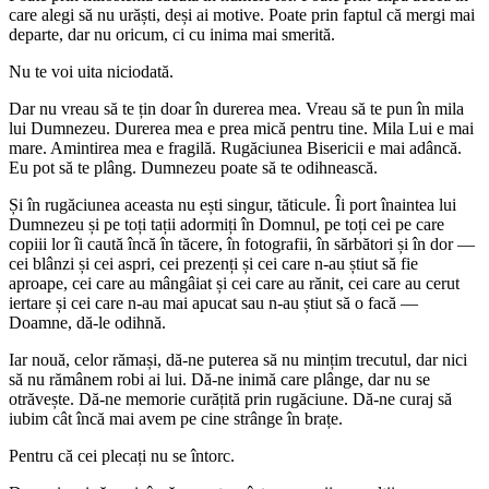
care alegi să nu urăști, deși ai motive. Poate prin faptul că mergi mai
departe, dar nu oricum, ci cu inima mai smerită.
Nu te voi uita niciodată.
Dar nu vreau să te țin doar în durerea mea. Vreau să te pun în mila
lui Dumnezeu. Durerea mea e prea mică pentru tine. Mila Lui e mai
mare. Amintirea mea e fragilă. Rugăciunea Bisericii e mai adâncă.
Eu pot să te plâng. Dumnezeu poate să te odihnească.
Și în rugăciunea aceasta nu ești singur, tăticule. Îi port înaintea lui
Dumnezeu și pe toți tații adormiți în Domnul, pe toți cei pe care
copiii lor îi caută încă în tăcere, în fotografii, în sărbători și în dor —
cei blânzi și cei aspri, cei prezenți și cei care n-au știut să fie
aproape, cei care au mângâiat și cei care au rănit, cei care au cerut
iertare și cei care n-au mai apucat sau n-au știut să o facă —
Doamne, dă-le odihnă.
Iar nouă, celor rămași, dă-ne puterea să nu mințim trecutul, dar nici
să nu rămânem robi ai lui. Dă-ne inimă care plânge, dar nu se
otrăvește. Dă-ne memorie curățită prin rugăciune. Dă-ne curaj să
iubim cât încă mai avem pe cine strânge în brațe.
Pentru că cei plecați nu se întorc.