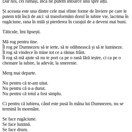
Dar noi, cei rămași, încă ne putem întoarce unii spre alții.
Și aceasta este una dintre cele mai sfinte forme de înviere pe care le
putem trăi încă de aici: să transformăm dorul în iubire vie, lacrima în
rugăciune, rana în milă și pierderea în curajul de a deveni mai buni.
Tăticule, îmi lipsești.
Mă rog pentru tine.
Îl rog pe Dumnezeu să te ierte, să te odihnească și să te lumineze.
Îl rog să vindece în mine tot ce a rămas frânt.
Îl rog să mă ajute să nu te port ca pe o rană fără ieșire, ci ca pe o
chemare la iubire, la adevăr, la smerenie.
Merg mai departe.
Nu pentru că te-am uitat.
Nu pentru că n-a durut.
Nu pentru că totul a fost simplu.
Ci pentru că iubirea, când este pusă în mâna lui Dumnezeu, nu se
termină în mormânt.
Se face rugăciune.
Se face lumină.
Se face drum.