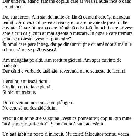
Dar undeva, adânc, rămâne copilul care ar vrea să audă încă o dată:
„Sunt aici.”
Da, sunt preot. Am stat de multe ori lângă oameni care își plângeau
părinții. Am văzut durerea aceea care nu are nevoie de prea multe
cuvinte. O vezi în mâna care frământă o batistă. În ochii care privesc
spre sicriu ca și cum ar mai aștepta o mișcare. În buzele care tremură
când se rostește „veșnica pomenire”.
În omul care pare întreg, dar pe dinăuntru ține cu amândouă mâinile
o lume să nu se prăbușească.
Am mângâiat pe alții. Am rostit rugăciuni. Am spus cuvinte de
nădejde.
Dar când e vorba de tatăl tău, reverenda nu te scutește de lacrimi.
Harul nu anulează dorul.
Credința nu te face piatră.
Și nici nu trebuie.
Dumnezeu nu ne cere să nu plângem.
Ne cere să nu deznădăjduim.
Preotul din mine știe să spună „veșnica pomenire”; copilul din mine
încă șoptește „mi-e dor”. Și amândouă sunt adevărate.
Un tată iubit nu poate fi înlocuit. Nu există înlocuitor pentru vocea