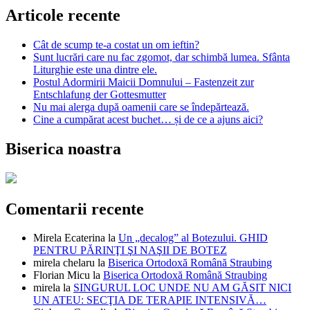
Articole recente
Cât de scump te-a costat un om ieftin?
Sunt lucrări care nu fac zgomot, dar schimbă lumea. Sfânta
Liturghie este una dintre ele.
Postul Adormirii Maicii Domnului – Fastenzeit zur
Entschlafung der Gottesmutter
Nu mai alerga după oamenii care se îndepărtează.
Cine a cumpărat acest buchet… și de ce a ajuns aici?
Biserica noastra
Comentarii recente
Mirela Ecaterina
la
Un „decalog” al Botezului. GHID
PENTRU PĂRINŢI ŞI NAŞII DE BOTEZ
mirela chelaru
la
Biserica Ortodoxă Română Straubing
Florian Micu
la
Biserica Ortodoxă Română Straubing
mirela
la
SINGURUL LOC UNDE NU AM GĂSIT NICI
UN ATEU: SECŢIA DE TERAPIE INTENSIVĂ…