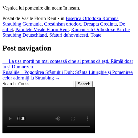
Veșnica lui pomenire din neam în neam.
Postat de Vasile Florin Reut
•
in
Biserica Ortodoxa Romana
Straubing Germania
,
Crestinism ortodox, Dreapta Credinta
,
De
suflet
,
Parintele Vasile Florin Reut
,
Rumänisch Orthodoxe Kirche
Straubing Deutschland
,
Sfaturi duhovnicesti
,
Toate
Post navigation
←
La ușa morții nu mai contează cine ai pretins că ești. Rămâi doar
tu și Dumnezeu.
Rusaliile – Pogorârea Sfântului Duh: Sfânta Liturghie și Pomenirea
celor adormiți la Straubing
→
Search