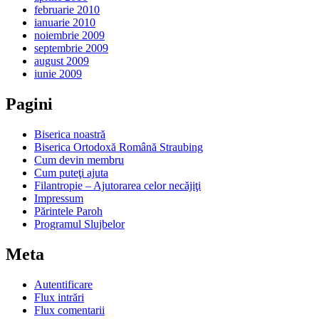
februarie 2010
ianuarie 2010
noiembrie 2009
septembrie 2009
august 2009
iunie 2009
Pagini
Biserica noastră
Biserica Ortodoxă Română Straubing
Cum devin membru
Cum puteţi ajuta
Filantropie – Ajutorarea celor necăjiţi
Impressum
Părintele Paroh
Programul Slujbelor
Meta
Autentificare
Flux intrări
Flux comentarii