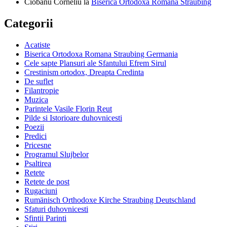
Ciobanu Corneliu
la
Biserica Ortodoxă Română Straubing
Categorii
Acatiste
Biserica Ortodoxa Romana Straubing Germania
Cele sapte Plansuri ale Sfantului Efrem Sirul
Crestinism ortodox, Dreapta Credinta
De suflet
Filantropie
Muzica
Parintele Vasile Florin Reut
Pilde si Istorioare duhovnicesti
Poezii
Predici
Pricesne
Programul Slujbelor
Psaltirea
Retete
Retete de post
Rugaciuni
Rumänisch Orthodoxe Kirche Straubing Deutschland
Sfaturi duhovnicesti
Sfintii Parinti