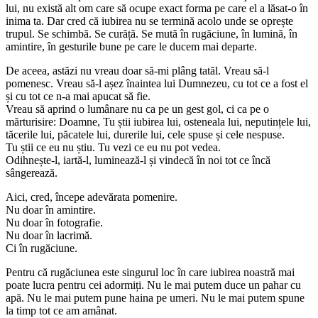
lui, nu există alt om care să ocupe exact forma pe care el a lăsat-o în
inima ta. Dar cred că iubirea nu se termină acolo unde se oprește
trupul. Se schimbă. Se curăță. Se mută în rugăciune, în lumină, în
amintire, în gesturile bune pe care le ducem mai departe.
De aceea, astăzi nu vreau doar să-mi plâng tatăl. Vreau să-l
pomenesc. Vreau să-l așez înaintea lui Dumnezeu, cu tot ce a fost el
și cu tot ce n-a mai apucat să fie.
Vreau să aprind o lumânare nu ca pe un gest gol, ci ca pe o
mărturisire: Doamne, Tu știi iubirea lui, osteneala lui, neputințele lui,
tăcerile lui, păcatele lui, durerile lui, cele spuse și cele nespuse.
Tu știi ce eu nu știu. Tu vezi ce eu nu pot vedea.
Odihnește-l, iartă-l, luminează-l și vindecă în noi tot ce încă
sângerează.
Aici, cred, începe adevărata pomenire.
Nu doar în amintire.
Nu doar în fotografie.
Nu doar în lacrimă.
Ci în rugăciune.
Pentru că rugăciunea este singurul loc în care iubirea noastră mai
poate lucra pentru cei adormiți. Nu le mai putem duce un pahar cu
apă. Nu le mai putem pune haina pe umeri. Nu le mai putem spune
la timp tot ce am amânat.