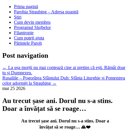
Prima pagină
Parohia Straubing – Adresa noastră
Ştiri
Cum devin membru
Programul Slujbelor
Filantropie
Cum puteţi ajuta
Părintele Paroh
Post navigation
←
La ușa morții nu mai contează cine ai pretins că ești. Rămâi doar
tu și Dumnezeu.
Rusaliile – Pogorârea Sfântului Duh: Sfânta Liturghie și Pomenirea
celor adormiți la Straubing
→
mai
25
2026
Au trecut șase ani. Dorul nu s-a stins.
Doar a învățat să se roage…
Au trecut șase ani. Dorul nu s-a stins. Doar a
învățat să se roage…
🙏
❤️