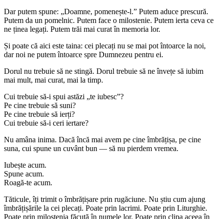
Dar putem spune: „Doamne, pomenește-l.” Putem aduce prescură.
Putem da un pomelnic. Putem face o milostenie. Putem ierta ceva ce
ne ținea legați. Putem trăi mai curat în memoria lor.
Și poate că aici este taina: cei plecați nu se mai pot întoarce la noi,
dar noi ne putem întoarce spre Dumnezeu pentru ei.
Dorul nu trebuie să ne stingă. Dorul trebuie să ne învețe să iubim
mai mult, mai curat, mai la timp.
Cui trebuie să-i spui astăzi „te iubesc”?
Pe cine trebuie să suni?
Pe cine trebuie să ierți?
Cui trebuie să-i ceri iertare?
Nu amâna inima. Dacă încă mai avem pe cine îmbrățișa, pe cine
suna, cui spune un cuvânt bun — să nu pierdem vremea.
Iubește acum.
Spune acum.
Roagă-te acum.
Tăticule, îți trimit o îmbrățișare prin rugăciune. Nu știu cum ajung
îmbrățișările la cei plecați. Poate prin lacrimi. Poate prin Liturghie.
Poate prin milostenia făcută în numele lor. Poate prin clipa aceea în