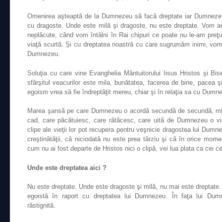
Omenirea aşteaptă de la Dumnezeu să facă dreptate iar Dumnezeu 
cu dragoste. Unde este milă şi dragoste, nu este dreptate. Vom av
neplăcute, când vom întâlni în Rai chipuri ce poate nu le-am preţ
viaţă scurtă. Și cu dreptatea noastră cu care sugrumăm inimi, vom ve
Dumnezeu.
Soluţia cu care vine Evanghelia Mântuitorului Iisus Hristos şi Bis
sfârşitul veacurilor este mila, bunătatea, facerea de bine, pacea 
egoism vrea să fie îndreptăţit mereu, chiar şi în relaţia sa cu Dumn
Marea şansă pe care Dumnezeu o acordă secundă de secundă, minu
cad, care păcătuiesc, care rătăcesc, care uită de Dumnezeu o via
clipe ale vieţii lor pot recupera pentru veşnicie dragostea lui Dum
creştinătăţii, că niciodată nu este prea târziu şi că în orice momen
cum nu ai fost departe de Hristos nici o clipă, vei lua plata ca cei ce
Unde este dreptatea aici ?
Nu este dreptate. Unde este dragoste şi milă, nu mai este dreptate. 
egoistă în raport cu dreptatea lui Dumnezeu. În faţa lui Du
răstignită.