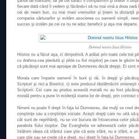
şanse de mântuire, iar pe cei săraci îi compătimim şi uneori îi disp
fiecare dată când îi vedem şi făcându-i să nu mai vină a doua oară la
cei de neam bun, cu mai marii vremurilor şi ţinem la distanţă 
compania cărturarilor şi evităm asocierea cu oamenii simpli, nee
succes şi izolăm pe cei ce nu ne aduc beneficii şi aşa mai departe.
Domnul nostru Iisus Hristos
Hristos nu a făcut aşa, ci dimpotrivă. A arătat prin toate cele trei pi
cu drahma cea pierdută şi pilda cu fiul risipitor) pe care le găsim l
că păcătoşii sunt mai aproape de Dumnezeu decât drepţii. Ei simt mer
Morala care împarte oamenii în buni şi răi, în drepţi şi păcăto
Scripturi şi nici a Bisericii, ci este produsul răstălmăcirii omeneşt
Scripturii. Cei care au produs această morală nu au fost păcătoşi
morală pentru a pune în evidenţă starea lor de drepţi, prin contrast c
Nimeni nu poate fi drept în faţa lui Dumnezeu, dar mulţi se cred drep
conştiinţe sau a conştiinţei sociale. Aceşti drepţi care nu uită să-ş
cât sunt de neprihăniţi, nu se vor bucura de întoarcerea celor păcă
parabola fiului risipitor. Dar Evanghelia se adresează celor păcăt
întâlnim ideea că sfântul care ştie că este sfânt, nu e sfânt, e un r
care ştie sau se crede că e drept, nu-i drept în faţa lui Dumnezeu.