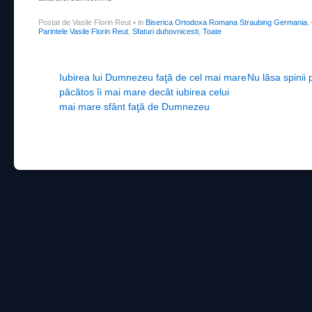
Postat de Vasile Florin Reut
•
in
Biserica Ortodoxa Romana Straubing Germania
,
Parintele Vasile Florin Reut
,
Sfaturi duhovnicesti
,
Toate
Post navigation
Iubirea lui Dumnezeu faţă de cel mai mare
Nu lăsa spinii
păcătos îi mai mare decât iubirea celui
mai mare sfânt faţă de Dumnezeu