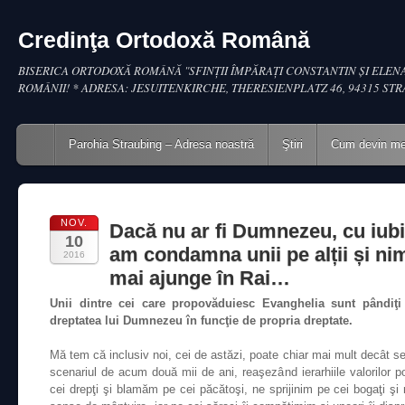
Credinţa Ortodoxă Română
BISERICA ORTODOXĂ ROMÂNĂ "SFINŢII ÎMPĂRAŢI CONSTANTIN ŞI ELENA
ROMÂNII! * ADRESA: JESUITENKIRCHE, THERESIENPLATZ 46, 94315 ST
Main menu
Skip to content
Parohia Straubing – Adresa noastră
Ştiri
Cum devin m
NOV.
Dacă nu ar fi Dumnezeu, cu iubi
10
am condamna unii pe alții și ni
2016
mai ajunge în Rai…
Unii dintre cei care propovăduiesc Evanghelia sunt pândiţi
dreptatea lui Dumnezeu în funcţie de propria dreptate.
Mă tem că inclusiv noi, cei de astăzi, poate chiar mai mult decât se
scenariul de acum două mii de ani, reaşezând ierarhiile valorilor po
cei drepţi şi blamăm pe cei păcătoşi, ne sprijinim pe cei bogaţi şi