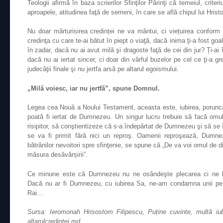
Teologii afirmă în baza scrierilor Sfinţilor Părinţi că temeiul, criteri
aproapele, atitudinea faţă de semeni, în care se află chipul lui Hrist
Nu doar mărturisirea credinței ne va mântui, ci viețuirea conform d
credinţa cu care te-ai bătut în piept o viaţă, dacă inima ţi-a fost goal
în zadar, dacă nu ai avut milă şi dragoste faţă de cei din jur? Ți-ai 
dacă nu ai iertat sincer, ci doar din vârful buzelor pe cel ce ţi-a greş
judecăţii finale şi nu jertfa arsă pe altarul egoismului.
„Milă voiesc, iar nu jertfă”, spune Domnul.
Legea cea Nouă a Noului Testament, aceasta este, iubirea, porunca 
poată fi iertat de Dumnezeu. Un singur lucru trebuie să facă omul:
risipitor, să conştientizeze că s-a îndepărtat de Dumnezeu şi să se 
se va fi primit fără nici un reproş. Oamenii reproşează, Dumnez
bătrânilor nevoitori spre sfinţenie, se spune că „De va voi omul de 
măsura desăvârșirii”.
Ce minune este că Dumnezeu nu ne osândeşte plecarea ci ne b
Dacă nu ar fi Dumnezeu, cu iubirea Sa, ne-am condamna unii pe a
Rai…
Sursa: Ieromonah Hrisostom Filipescu, Puține cuvinte, multă iu
altarulcredintei.md