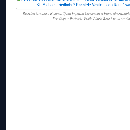
Biserica Ortodoxa Romana Sfintii Imparati Constantin si Elena din Straubin
Friedhofs * Parintele Vasile Florin Reut * www.credi