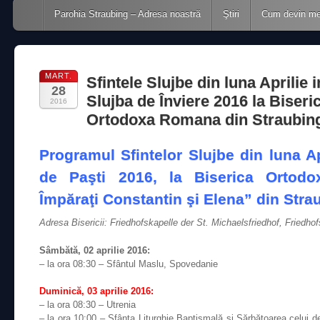
Main menu
Skip to content
Parohia Straubing – Adresa noastră
Ştiri
Cum devin m
MART.
Sfintele Slujbe din luna Aprilie 
28
Slujba de Înviere 2016 la Biseri
2016
Ortodoxa Romana din Straubin
Programul Sfintelor Slujbe din luna Ap
de Paşti 2016, la Biserica Ortodo
Împăraţi Constantin şi Elena” din Stra
Adresa Bisericii: Friedhofskapelle der St. Michaelsfriedhof, Friedho
Sâmbătă, 02 aprilie 2016:
– la ora 08:30 – Sfântul Maslu, Spovedanie
Duminică, 03
aprilie
2016:
– la ora 08:30 – Utrenia
– la ora 10:00 – Sfânta Liturghie Baptismală şi Sărbătoarea celui de