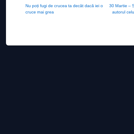
Post navigation
Nu poți fugi de crucea ta decât dacă iei o
30 Martie – S
cruce mai grea
autorul cel