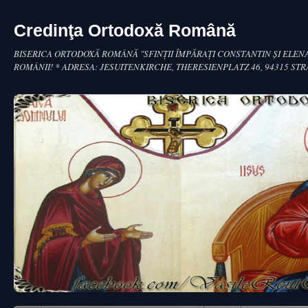
Credinţa Ortodoxă Română
BISERICA ORTODOXĂ ROMÂNĂ "SFINŢII ÎMPĂRAŢI CONSTANTIN ŞI ELENA
ROMÂNII! * ADRESA: JESUITENKIRCHE, THERESIENPLATZ 46, 94315 ST