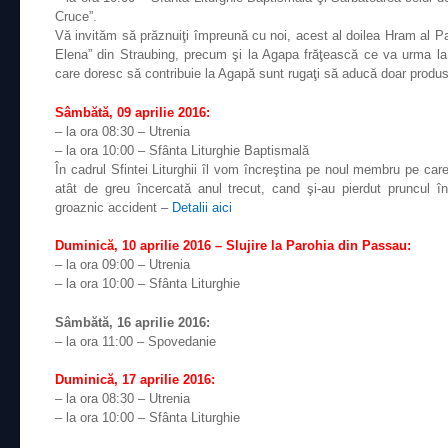
Cruce”.
Vă invităm să prăznuiţi împreună cu noi, acest al doilea Hram al Par
Elena” din Straubing, precum şi la Agapa frăţească ce va urma la fi
care doresc să contribuie la Agapă sunt rugaţi să aducă doar produ
Sâmbătă, 09 aprilie 2016:
– la ora 08:30 – Utrenia
– la ora 10:00 – Sfânta Liturghie Baptismală
În cadrul Sfintei Liturghii îl vom încreştina pe noul membru pe car
atât de greu încercată anul trecut, cand şi-au pierdut pruncul î
groaznic accident –
Detalii aici
Duminică, 10 aprilie 2016 – Slujire la Parohia din Passau:
– la ora 09:00 – Utrenia
– la ora 10:00 – Sfânta Liturghie
Sâmbătă, 16 aprilie 2016:
– la ora 11:00 – Spovedanie
Duminică, 17 aprilie 2016:
– la ora 08:30 – Utrenia
– la ora 10:00 – Sfânta Liturghie