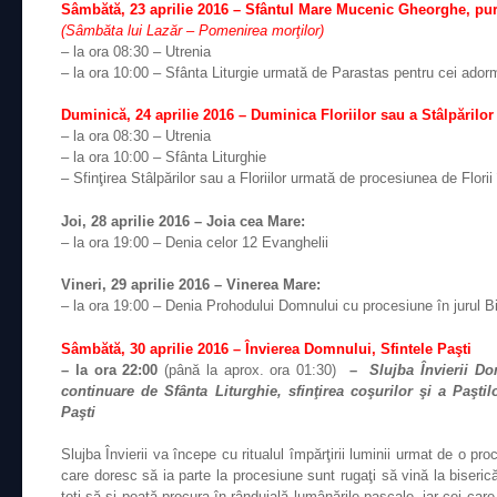
Sâmbătă, 23 aprilie 2016 – Sfântul Mare Mucenic Gheorghe, purt
(Sâmbăta lui Lazăr – Pomenirea morţilor)
– la ora 08:30 – Utrenia
– la ora 10:00 – Sfânta Liturgie urmată de Parastas pentru cei ador
Duminică, 24
aprilie
2016 – Duminica Floriilor sau a Stâlpărilo
– la ora 08:30 – Utrenia
– la ora 10:00 – Sfânta Liturghie
– Sfinţirea Stâlpărilor sau a Floriilor urmată de procesiunea de Florii î
Joi, 28
aprilie
2016 – Joia cea Mare:
– la ora 19:00 – Denia celor 12 Evanghelii
Vineri, 29
aprilie
2016 – Vinerea Mare:
– la ora 19:00 – Denia Prohodului Domnului cu procesiune în jurul Bi
Sâmbătă, 30 aprilie 2016 – Învierea Domnului, Sfintele Paşti
– la ora 22:00
(până la aprox. ora 01:30)
–
Slujba Învierii D
continuare de Sfânta Liturghie, sfinţirea coşurilor şi a Paşti
Paşti
Slujba Învierii va începe cu ritualul împărţirii luminii urmat de o proc
care doresc să ia parte la procesiune sunt rugaţi să vină la biseri
toţi să-şi poată procura în rânduială lumânările pascale, iar cei ca