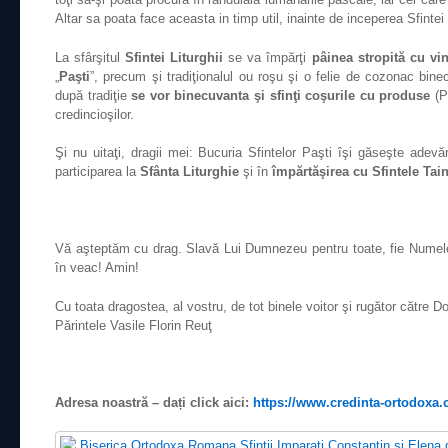
Altar sa poata face aceasta in timp util, inainte de inceperea Sfintei L
La sfârşitul
Sfintei Liturghii
se va împărţi
pâinea stropită cu vin
„
Paşti
”, precum şi tradiţionalul ou roşu şi o felie de cozonac bin
după tradiţie
se vor binecuvanta şi sfinţi coşurile cu produse
(P
credincioşilor.
Şi nu uitaţi, dragii mei: Bucuria Sfintelor Paşti îşi găseşte adevă
participarea la
Sfânta Liturghie
şi în
împărtăşirea cu Sfintele Tain
Vă aşteptăm cu drag. Slavă Lui Dumnezeu pentru toate, fie Numel
în veac! Amin!
Cu toata dragostea, al vostru, de tot binele voitor şi rugător către D
Părintele Vasile Florin Reuţ
Adresa noastră – dați click aici:
https://www.credinta-ortodoxa.