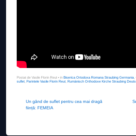
Postat de Vasile Florin Reut
•
in
Biserica Ortodoxa Romana Straubing Germania
,
suflet
,
Parintele Vasile Florin Reut
,
Rumänisch Orthodoxe Kirche Straubing Deuts
Post navigation
Un gând de suflet pentru cea mai dragă
S
ființă: FEMEIA