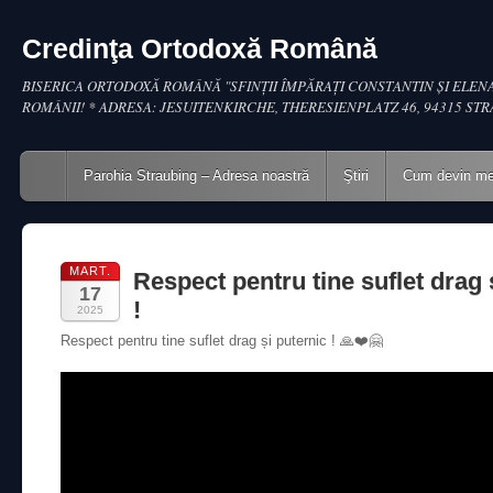
Credinţa Ortodoxă Română
BISERICA ORTODOXĂ ROMÂNĂ "SFINŢII ÎMPĂRAŢI CONSTANTIN ŞI ELENA
ROMÂNII! * ADRESA: JESUITENKIRCHE, THERESIENPLATZ 46, 94315 ST
Main menu
Skip to content
Parohia Straubing – Adresa noastră
Ştiri
Cum devin m
MART.
Respect pentru tine suflet drag 
17
!
2025
Respect pentru tine suflet drag și puternic ! 🙏❤️🤗