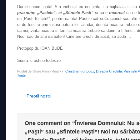
Dar de acum gata! S-a incheiat cu nestiinta, cu bajbaiala si cu i
praznuim „Pastele”, ci „Sfintele Pasti”
si ca e
incorect
sa ne f
cu „Pasti fericite!”, pentru ca atat Pastile cat si Craciunul sau alte s
si de fericire prin insasi natura lor, asadar, dorinta noastra trebuie s
ca noi, viata noastra si familia noastra trebuie sa dorim a fi fericiti 
Nou, sau de alte sarbatori! Cine are urechi de auzit, sa auda …
Protopop dr. IOAN BUDE
Sursa: crestinortodox.ro
Postat de Vasile Florin Reut
•
in
Crestinism ortodox, Dreapta Credinta
,
Parintele V
Toate
Post navigation
Preotii nostri
One comment on “
Învierea Domnului: Nu s
„Paşti” sau „Sfintele Paşti”! Noi nu sărbăto