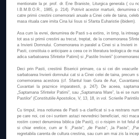
mentionate la pr. prof. dr. Ene Braniste, Liturgica generala ( cu no
I.B.M.B.O.R., 1985, p. 214). Potrivit acestor marturii, denumirea d
catre primii crestini comemorarii anuale a Cinei cele de taina, celebr
masa rituala care imita Cina lui Iisus si Sfanta Euharistie (ibidem).
Asa cum la evrei, denumirea de Pasti s-a extins, in timp, la intreag
tot asa si primii crestini au trecut, treptat, de la comemorarea Sfint
a Invierii Domnului. Comemorarea in paralel a Cinei si a Invierii in 
Pasti, constituia o anticipare a ceea ce in literatura teologica de mai
adica sarbatoarea Sfintelor Patimi) si „Pastile Invierii” (comemorarea
Deci prin Pasti, crestinii Bisericii primare, ca si cei din veacuril
sarbatoarea Invierii domnului cat si a Cinei celei de taina, precum si
comemorarea acestora (cf. Sfantul Ioan Gura de Aur, Cuvantarea I
Cuvantari la praznice imparatesti, p. 247). De aceea, saptam
„Saptamana Sfintelor Patimi”, sau „Saptamana Mare”, la ei se num
Pastilor” (Constitutiile Apostolice, V, 13, 18, in vol. Scrierile Parintilo
Cu timpul, insa notiunea de Pasti s-a clarificat si s-a restrans num
pe care noi, cei ce-i suntem astazi nevrednici beneficiari, nici maca
rostim corect denumirea biblica (de Pasti), ci o risipim in tot felul
si chiar eretice, cum ar fi: „Paste”; „de Paste”; „la Paste”; „Past
regretabila carenta de cultura crestina, sau cum am mai zis la incep