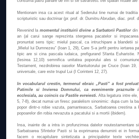
consuma patru pahare de vin si se savarsesc trei spalari rituale ale m
Mentionam insa ca acest ritual al Sederului tine numai de traditi
scripturistic sau doctrinar (pr. prof. dr. Dumitru Abrudan, diac. prof. 
Revenind la
momentul instituirii divine a Sarbatorii Pastilor
din 
an (al carui sange reprezinta stergerea pacatelor si impacar
pronuntat sens tipic: mielul pascal, ca intruchipare a blandetii si 
„Mielul lui Dumnezeu” (Ioan 1, 29), Care S-a jerfit pentru iertarea pa
tipic are si cina pascala iudaica, prefigurand Sfanta Euharistie. 
(Iesirea 12,10) semnifica unitatea poporului ales si comuniu
Testament, nezdrobirea oaselor Mantuitorului pe Cruce (Ioan 19, 36
universale, care este trupul Lui (I Corinteni 12, 27).
In vocabularul crestin, termenul ebraic „Pasti” a fost preluat 
Patimile si Invierea Domnului, ca evenimente praznuite
ecclesiala, au coincis cu Pastile evreiesti.
Alta legatura intre ele
5, 7-8), decat numai un firesc paralelism sinonimic: dupa cum la baz
popor dintr-o robie vazuta, pamanteasca, Sarbatoarea crestina a Pa
popoarelor din robia nevazuta a pacatului si a mortii (ibidem).
Insa, inainte de a intra in profunzimea datelor noutestamentare si a
Sarbatoarea Sfintelor Pasti si la exprimarea denumirii ei in form
facem o recapitulare sintetizata a principalelor texte vechi