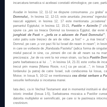
incarcatura tematica si aceleasi conotatii etimologice, pe care, parti
Asadar in Iesirea 12, 11-12 se dispune consumarea „cu graba” a
Domnului
„. In Iesirea 12, 12-13, este anuntata „trecerea” ingerului
nascuti egipteni; in Iesirea 12, 17 este mentionata „scoaterea” =
pamantul Egiptului; in Iesirea 12, 15-21,
Pastile = Azimile
(7 zil
spune ca „are sa treaca Domnul sa loveasca Egiptul, dar evrei ii
junghiati de Pasti = „jerfa ce o aducem de Pasti Domnului”
;
celor patru sute treizeci de ani de robie „a fost” = „a mai trecut
Domnul, pe care „o vor pazi fiii lui Israel din neam in neam”; in Iesi
in care se vorbeste de „Randuiala Pastelui” (adica forma de singular)
mielul pascal in sine, ca „nimeni din cei de alt neam sa nu mana
precizeaza: „Iar de va veni la noi vreun strain, sa faca
Pastile Do
parte barbateasca ai lui …”; in Iesirea 14, 21-31 este vorba de inca o 
trecut prin marea [Marea Rosie, n.n.] ca pe uscat…”; in Iosua 
Iordanului (a patra) de catre Israel, sub conducerea lui Iosua, ca
Moise; in Iosua 5, 10-12 se mentioneaza
cea dintai serbare a Pa
sesurile Ierihonului si incetarea manei.
Iata deci, ca in Vechiul Testament atat in momentul instituirii ei divi
istoric imediat (Iosua 1-5), Sarbatoarea mozaica a Pastilor cuno
datorita multiplelor ei semnificatii, pe care si le pastreaza intocm
crestinism.