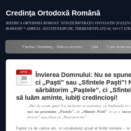
Credinţa Ortodoxă Română
BISERICA ORTODOXĂ ROMÂNĂ "SFINŢII ÎMPĂRAŢI CONSTANTIN ŞI ELENA
ROMÂNII! * ADRESA: JESUITENKIRCHE, THERESIENPLATZ 46, 94315 ST
Main menu
Skip to content
Parohia Straubing – Adresa noastră
Ştiri
Cum devin m
APR.
Învierea Domnului: Nu se spune
30
ci „Paşti” sau „Sfintele Paşti”! 
2013
sărbătorim „Paştele”, ci „Sfinte
să luăm aminte, iubiţi credincioşi!
„Dar de acum gata! S-a incheiat cu nestiinta, cu bajbaiala si c
noi nu praznuim „Pastele”, ci „Sfintele Pasti”
incor
si ca e
fericit!” sau chiar cu „Pasti fericite!”
Faptul ca de cativa ani, in vocabularul uzual al limbii romane – la t