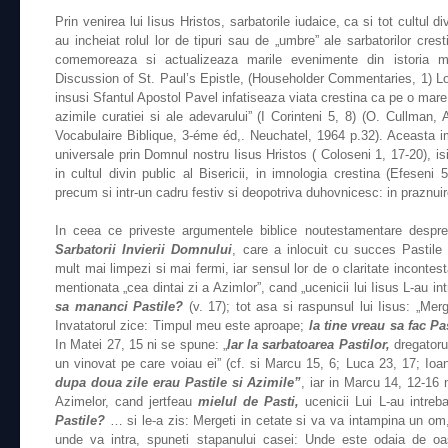
Prin venirea lui Iisus Hristos, sarbatorile iudaice, ca si tot cultul d
au incheiat rolul lor de tipuri sau de „umbre” ale sarbatorilor cres
comemoreaza si actualizeaza marile evenimente din istoria ma
Discussion of St. Paul’s Epistle, (Householder Commentaries, 1) Lo
insusi Sfantul Apostol Pavel infatiseaza viata crestina ca pe o mare
azimile curatiei si ale adevarului” (I Corinteni 5, 8) (O. Cullman, A
Vocabulaire Biblique, 3-éme éd,. Neuchatel, 1964 p.32). Aceasta im
universale prin Domnul nostru Iisus Hristos ( Coloseni 1, 17-20), is
in cultul divin public al Bisericii, in imnologia crestina (Efeseni
precum si intr-un cadru festiv si deopotriva duhovnicesc: in praznuir
In ceea ce priveste argumentele biblice noutestamentare desp
Sarbatorii Invierii Domnului
, care a inlocuit cu succes Pastile
mult mai limpezi si mai fermi, iar sensul lor de o claritate incontest
mentionata „cea dintai zi a Azimlor”, cand „ucenicii lui Iisus L-au in
sa mananci Pastile?
(v. 17); tot asa si raspunsul lui Iisus: „Merge
Invatatorul zice: Timpul meu este aproape;
la tine vreau sa fac Pa
In Matei 27, 15 ni se spune: „
Iar la sarbatoarea Pastilor,
dregatorul
un vinovat pe care voiau ei” (cf. si Marcu 15, 6; Luca 23, 17; Ioa
dupa doua zile erau Pastile si Azimile”
, iar in Marcu 14, 12-16 n
Azimelor, cand jertfeau
mielul de Pasti,
ucenicii Lui L-au intre
Pastile?
… si le-a zis: Mergeti in cetate si va va intampina un o
unde va intra, spuneti stapanului casei: Unde este odaia de oa