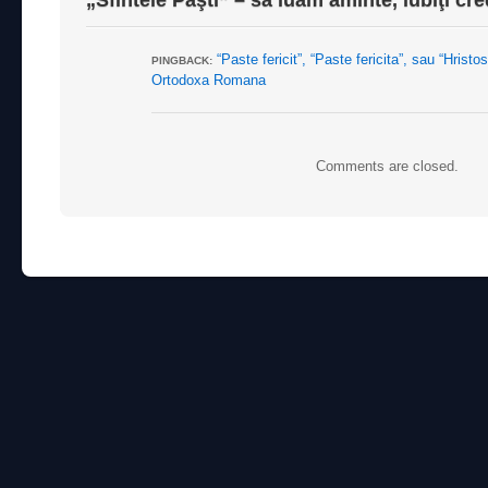
„Sfintele Paşti” – să luăm aminte, iubiţi cre
“Paste fericit”, “Paste fericita”, sau “Hristo
PINGBACK:
Ortodoxa Romana
Comments are closed.