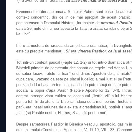
7), a avut loc tot in Betania
„cu sase zile inainte de acest Pasti”
(
Evenimentele din saptamana Sfintelor Patimi sunt puse de autorul 
context concentric, din ce in ce mai apropiat de acest praznic i
pamanteasca a Domnului Hristos: „Iar inainte de
praznicul Pastilo
ca sa Se mute din lumea aceasta la Tatal, a aratat ca iubind pe ai S
i-a iubit”.
Intr-o atmosfera de crescanda amplificare dramatica, in Evanghelia
este cu precizie mentionat:
„Si era vinerea Pastilor, ca la al sas
Tot intr-un context pascal (Fapte 12, 1-2) si tot intr-o dramatica a
Bisericii primare de persecutia declansata de regele Irod Agripa I, ne
cu sabia Iacov, fratele lui Ioan” unul dintre Apostolii de „intimitate
dupa care, „vazand ca este pe placul Iudeilor, a mai luat si pe Petru 
prinzandu-l l-a bagat in temnita, dandu-l la patru straji de cate patr
scoata la popor
dupa Pasti
” (Faptele Apostolilor 12, 3-4). Intru
centrat intreaga viata cultica pe continutul „Jertfei vii” a lui Hrist
pentru toti fiii de atunci ai Bisericii, ideea de a muri pentru Hristos 
par.), era insasi ratiunea de a exista a crestinismului, potrivit si arg
„caci (si) Pastile nostru, Histros, S-a jerfit pentru noi”.
Despre sarbatorirea Pastilor in Biserica veacului apostolic, gasim inf
crestinismului (Constitutiile Apostolice, V, 17-19; VIII, 33; Canoane