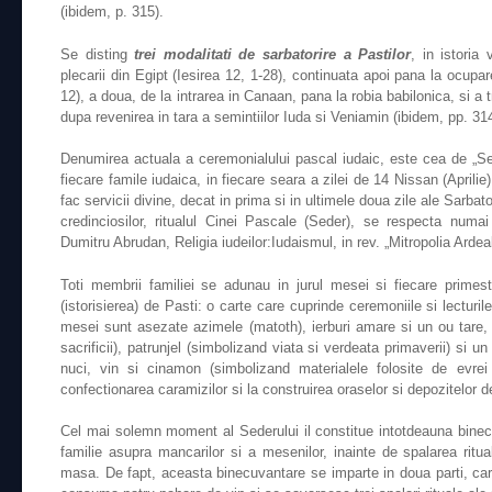
(ibidem, p. 315).
Se disting
trei modalitati de sarbatorire a Pastilor
, in istoria
plecarii din Egipt (Iesirea 12, 1-28), continuata apoi pana la ocupa
12), a doua, de la intrarea in Canaan, pana la robia babilonica, si a 
dupa revenirea in tara a semintiilor Iuda si Veniamin (ibidem, pp. 31
Denumirea actuala a ceremonialului pascal iudaic, este cea de „Sed
fiecare famile iudaica, in fiecare seara a zilei de 14 Nissan (Aprili
fac servicii divine, decat in prima si in ultimele doua zile ale Sarbator
credinciosilor, ritualul Cinei Pascale (Seder), se respecta numai 
Dumitru Abrudan, Religia iudeilor:Iudaismul, in rev. „Mitropolia Ardeal
Toti membrii familiei se adunau in jurul mesei si fiecare prime
(istorisierea) de Pasti: o carte care cuprinde ceremoniile si lecturil
mesei sunt asezate azimele (matoth), ierburi amare si un ou tare, 
sacrificii), patrunjel (simbolizand viata si verdeata primaverii) si 
nuci, vin si cinamon (simbolizand materialele folosite de evre
confectionarea caramizilor si la construirea oraselor si depozitelor d
Cel mai solemn moment al Sederului il constitue intotdeauna binecu
familie asupra mancarilor si a mesenilor, inainte de spalarea ritua
masa. De fapt, aceasta binecuvantare se imparte in doua parti, car