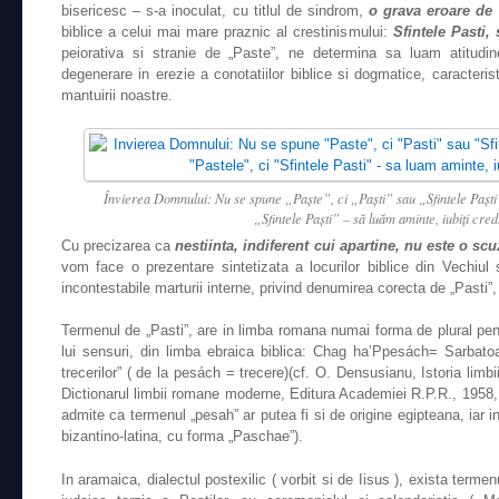
bisericesc – s-a inoculat, cu titlul de sindrom,
o grava eroare de
biblice a celui mai mare praznic al crestinismului:
Sfintele Pasti,
peiorativa si stranie de „Paste”, ne determina sa luam atitudi
degenerare in erezie a conotatiilor biblice si dogmatice, caracteri
mantuirii noastre.
Învierea Domnului: Nu se spune „Paşte”, ci „Paşti” sau „Sfintele Paşti
„Sfintele Paşti” – să luăm aminte, iubiţi cred
Cu precizarea ca
nestiinta, indiferent cui apartine, nu este o scu
vom face o prezentare sintetizata a locurilor biblice din Vechiul
incontestabile marturii interne, privind denumirea corecta de „Pasti”
Termenul de „Pasti”, are in limba romana numai forma de plural pen
lui sensuri, din limba ebraica biblica: Chag ha’Ppesách= Sarbato
trecerilor” ( de la pesách = trecere)(cf. O. Densusianu, Istoria limbi
Dictionarul limbii romane moderne, Editura Academiei R.P.R., 1958, p.
admite ca termenul „pesah” ar putea fi si de origine egipteana, iar in
bizantino-latina, cu forma „Paschae”).
In aramaica, dialectul postexilic ( vorbit si de Iisus ), exista term