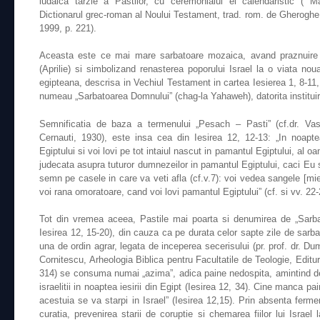
iudaica tarzie a Pastilor, cu ceremonialul ei calendaristic ( 
Dictionarul grec-roman al Noului Testament, trad. rom. de Gheroghe
1999, p. 221).
Aceasta este ce mai mare sarbatoare mozaica, avand praznuire f
(Aprilie) si simbolizand renasterea poporului Israel la o viata noua
egipteana, descrisa in Vechiul Testament in cartea Iesierea 1, 8-11,
numeau „Sarbatoarea Domnului” (chag-la Yahaweh), datorita instituirii
Semnificatia de baza a termenului „Pesach – Pasti” (cf.dr. Vasi
Cernauti, 1930), este insa cea din Iesirea 12, 12-13: „In noap
Egiptului si voi lovi pe tot intaiul nascut in pamantul Egiptului, al oa
judecata asupra tuturor dumnezeilor in pamantul Egiptului, caci Eu s
semn pe casele in care va veti afla (cf.v.7): voi vedea sangele [mielu
voi rana omoratoare, cand voi lovi pamantul Egiptului” (cf. si vv. 22-
Tot din vremea aceea, Pastile mai poarta si denumirea de „Sarb
Iesirea 12, 15-20), din cauza ca pe durata celor sapte zile de sarba
una de ordin agrar, legata de inceperea secerisului (pr. prof. dr. Dum
Cornitescu, Arheologia Biblica pentru Facultatile de Teologie, Editu
314) se consuma numai „azima”, adica paine nedospita, amintind de 
israelitii in noaptea iesirii din Egipt (Iesirea 12, 34). Cine manca pa
acestuia se va starpi in Israel” (Iesirea 12,15). Prin absenta ferme
curatia, prevenirea starii de coruptie si chemarea fiilor lui Israel