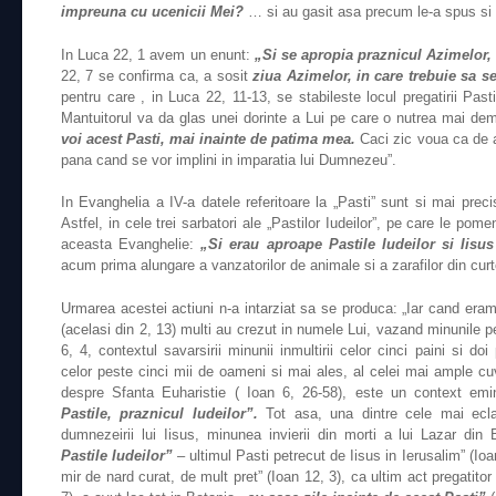
impreuna cu ucenicii Mei?
… si au gasit asa precum le-a spus si
In Luca 22, 1 avem un enunt:
„Si se apropia praznicul Azimelor,
22, 7 se confirma ca, a sosit
ziua Azimelor, in care trebuie sa se
pentru care , in Luca 22, 11-13, se stabileste locul pregatirii Pasti
Mantuitorul va da glas unei dorinte a Lui pe care o nutrea mai demu
voi acest Pasti, mai inainte de patima mea.
Caci zic voua ca de 
pana cand se vor implini in imparatia lui Dumnezeu”.
In Evanghelia a IV-a datele referitoare la „Pasti” sunt si mai preci
Astfel, in cele trei sarbatori ale „Pastilor Iudeilor”, pe care le pom
aceasta Evanghelie:
„Si erau aproape Pastile Iudeilor si Iisus
acum prima alungare a vanzatorilor de animale si a zarafilor din curt
Urmarea acestei actiuni n-a intarziat sa se produca: „Iar cand eram
(acelasi din 2, 13) multi au crezut in numele Lui, vazand minunile pe
6, 4, contextul savarsirii minunii inmultirii celor cinci paini si doi 
celor peste cinci mii de oameni si mai ales, al celei mai ample cuv
despre Sfanta Euharistie ( Ioan 6, 26-58), este un context e
Pastile, praznicul Iudeilor”.
Tot asa, una dintre cele mai eclat
dumnezeirii lui Iisus, minunea invierii din morti a lui Lazar din
Pastile Iudeilor”
– ultimul Pasti petrecut de Iisus in Ierusalim” (Io
mir de nard curat, de mult pret” (Ioan 12, 3), ca ultim act pregatitor 