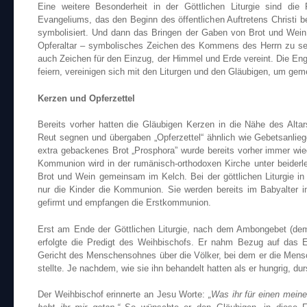
Eine weitere Besonderheit in der Göttlichen Liturgie sind di
Evangeliums, das den Beginn des öffentlichen Auftretens Christi 
symbolisiert. Und dann das Bringen der Gaben von Brot und Wei
Opferaltar – symbolisches Zeichen des Kommens des Herrn zu s
auch Zeichen für den Einzug, der Himmel und Erde vereint. Die Enge
feiern, vereinigen sich mit den Liturgen und den Gläubigen, um geme
Kerzen und Opferzettel
Bereits vorher hatten die Gläubigen Kerzen in die Nähe des Altar
Reut segnen und übergaben „Opferzettel“ ähnlich wie Gebetsanlieg
extra gebackenes Brot „Prosphora” wurde bereits vorher immer wied
Kommunion wird in der rumänisch-orthodoxen Kirche unter beiderlei
Brot und Wein gemeinsam im Kelch. Bei der göttlichen Liturgie in
nur die Kinder die Kommunion. Sie werden bereits im Babyalter i
gefirmt und empfangen die Erstkommunion.
Erst am Ende der Göttlichen Liturgie, nach dem Ambongebet (d
erfolgte die Predigt des Weihbischofs. Er nahm Bezug auf das
Gericht des Menschensohnes über die Völker, bei dem er die Mens
stellte. Je nachdem, wie sie ihn behandelt hatten als er hungrig, dur
Der Weihbischof erinnerte an Jesu Worte:
„Was ihr für einen meine