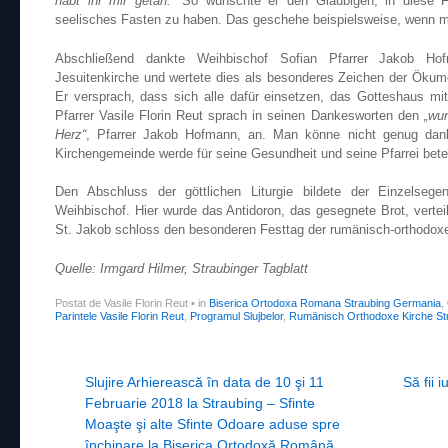
habt ihr mir getan.“
So wünschte er den Gläubigen, in diese F
seelisches Fasten zu haben. Das geschehe beispielsweise, wenn ma
Abschließend dankte Weihbischof Sofian Pfarrer Jakob Hof
Jesuitenkirche und wertete dies als besonderes Zeichen der Ökume
Er versprach, dass sich alle dafür einsetzen, das Gotteshaus mi
Pfarrer Vasile Florin Reut sprach in seinen Dankesworten den
„wu
Herz“
, Pfarrer Jakob Hofmann, an. Man könne nicht genug dank
Kirchengemeinde werde für seine Gesundheit und seine Pfarrei bete
Den Abschluss der göttlichen Liturgie bildete der Einzelseg
Weihbischof. Hier wurde das Antidoron, das gesegnete Brot, verteil
St. Jakob schloss den besonderen Festtag der rumänisch-orthodox
Quelle: Irmgard Hilmer, Straubinger Tagblatt
Postat de Vasile Florin Reut
•
in
Biserica Ortodoxa Romana Straubing Germania
,
Parintele Vasile Florin Reut
,
Programul Slujbelor
,
Rumänisch Orthodoxe Kirche St
Post navigation
Slujire Arhierească în data de 10 şi 11
Să fii 
Februarie 2018 la Straubing – Sfinte
Moaşte şi alte Sfinte Odoare aduse spre
închinare la Biserica Ortodoxă Română