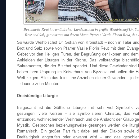
Bernadette Reut in rumänischer Landestracht begrüßte Weihbischof Dr. Sof
Brot und Salz gemeinsam mit ihrem Mann Pfarrer Vasile Florin Reut, der 
So wurde Weihbischof Dr. Sofian von Kronstadt – noch in Talar un
Brot und Salz sowie von Pfarrer Vasile Florin Reut mit dem Eva
Gebet vor den Heiligen Türen, der Begrüßung der Ikonen und dem E
Ankleiden der Liturgen in der Kirche. Das vollständige bischöf
Sakramenten, die der Bischof spendet. Und diese Gewänder sind 
haben ihren Ursprung im Kaiserhaus von Byzanz und sollen die Her
Welt zeigen. Allein das feierliche Anziehen dieser Gewänder – jed
– dauerte zehn Minuten.
Dreistündige Liturgie
Insgesamt ist die Göttliche Liturgie mit sehr viel Symbolik v
gesungen, viele Kerzen – sie symbolisieren Christus, das w
entzündet, wohlriechender Weihrauch und die Andacht der Gläubige
Mystik. Gesprochen beziehungsweise gesungen werden die liturg
Rumänisch. Ein großer Part fällt dabei auf den Diakon sowie 
Dreifaltigkeit angerufen oder erwähnt wird – und das geschie