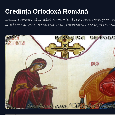
Credinţa Ortodoxă Română
BISERICA ORTODOXĂ ROMÂNĂ "SFINŢII ÎMPĂRAŢI CONSTANTIN ŞI ELENA
ROMÂNII! * ADRESA: JESUITENKIRCHE, THERESIENPLATZ 46, 94315 ST