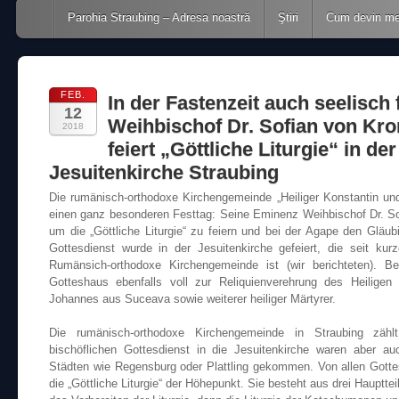
Main menu
Skip to content
Parohia Straubing – Adresa noastră
Ştiri
Cum devin m
FEB.
In der Fastenzeit auch seelisch 
12
Weihbischof Dr. Sofian von Kro
2018
feiert „Göttliche Liturgie“ in der
Jesuitenkirche Straubing
Die rumänisch-orthodoxe Kirchengemeinde „Heiliger Konstantin un
einen ganz besonderen Festtag: Seine Eminenz Weihbischof Dr. S
um die „Göttliche Liturgie“ zu feiern und bei der Agape den Gläu
Gottesdienst wurde in der Jesuitenkirche gefeiert, die seit ku
Rumänsich-orthodoxe Kirchengemeinde ist (wir berichteten).
Gotteshaus ebenfalls voll zur Reliquienverehrung des Heiligen
Johannes aus Suceava sowie weiterer heiliger Märtyrer.
Die rumänisch-orthodoxe Kirchengemeinde in Straubing zä
bischöflichen Gottesdienst in die Jesuitenkirche waren aber 
Städten wie Regensburg oder Plattling gekommen. Von allen Gottes
die „Göttliche Liturgie“ der Höhepunkt. Sie besteht aus drei Hauptte