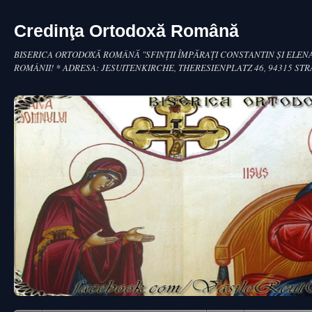
Credinţa Ortodoxă Română
BISERICA ORTODOXĂ ROMÂNĂ "SFINŢII ÎMPĂRAŢI CONSTANTIN ŞI ELENA
ROMÂNII! * ADRESA: JESUITENKIRCHE, THERESIENPLATZ 46, 94315 ST