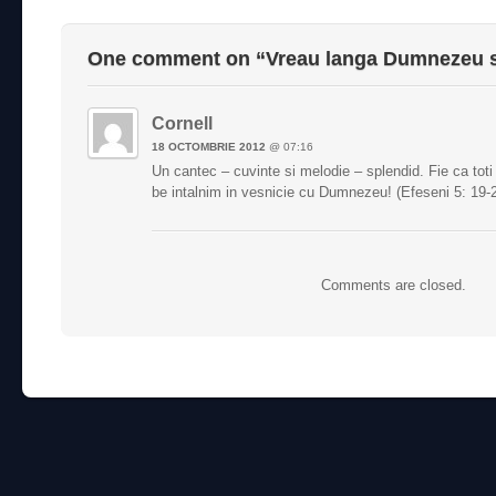
One comment on “
Vreau langa Dumnezeu 
Cornell
18 OCTOMBRIE 2012
@
07:16
Un cantec – cuvinte si melodie – splendid. Fie ca tot
be intalnim in vesnicie cu Dumnezeu! (Efeseni 5: 19-
Comments are closed.