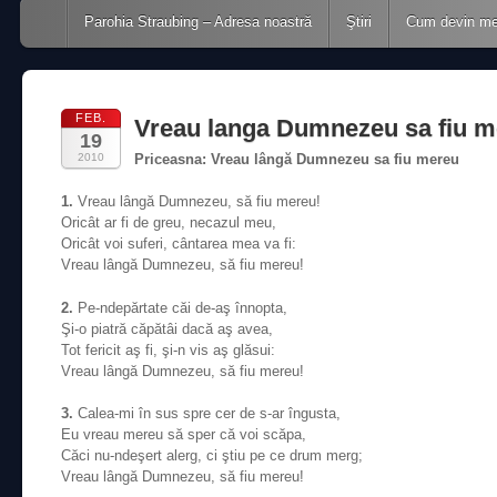
Main menu
Skip to content
Parohia Straubing – Adresa noastră
Ştiri
Cum devin m
FEB.
Vreau langa Dumnezeu sa fiu 
19
2010
Priceasna: Vreau lângă Dumnezeu sa fiu mereu
1.
Vreau lângă Dumnezeu, să fiu mereu!
Oricât ar fi de greu, necazul meu,
Oricât voi suferi, cântarea mea va fi:
Vreau lângă Dumnezeu, să fiu mereu!
2.
Pe-ndepărtate căi de-aş înnopta,
Şi-o piatră căpătâi dacă aş avea,
Tot fericit aş fi, şi-n vis aş glăsui:
Vreau lângă Dumnezeu, să fiu mereu!
3.
Calea-mi în sus spre cer de s-ar îngusta,
Eu vreau mereu să sper că voi scăpa,
Căci nu-ndeşert alerg, ci ştiu pe ce drum merg;
Vreau lângă Dumnezeu, să fiu mereu!