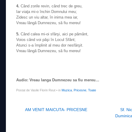
4.
Când zorile revin, când trec de greu,
Iar viaţa mi-o închin Domnului meu;
Zidesc un viu altar, în inima mea iar,
Vreau lângă Dumnezeu, să fiu mereu!
5.
Când calea mi-oi sfârşi, aici pe pământ,
Voios când voi păşi în Locul Sfânt;
Atunci s-a împlinit al meu dor nesfârşit.
Vreau lângă Dumnezeu, să fiu mereu!
Audio: Vreau langa Dumnezeu sa fiu mereu…
Postat de Vasile Florin Reut
•
in
Muzica
,
Pricesne
,
Toate
Post navigation
AM VENIT MAICUTA- PRICESNE
Sf. Ni
Duminica