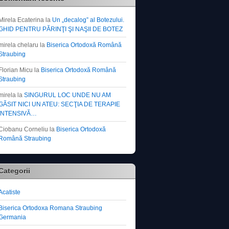
Mirela Ecaterina
la
Un „decalog” al Botezului.
GHID PENTRU PĂRINŢI ŞI NAŞII DE BOTEZ
mirela chelaru
la
Biserica Ortodoxă Română
Straubing
Florian Micu
la
Biserica Ortodoxă Română
Straubing
mirela
la
SINGURUL LOC UNDE NU AM
GĂSIT NICI UN ATEU: SECŢIA DE TERAPIE
INTENSIVĂ…
Ciobanu Corneliu
la
Biserica Ortodoxă
Română Straubing
Categorii
Acatiste
Biserica Ortodoxa Romana Straubing
Germania