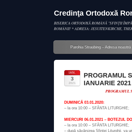
Credinţa Ortodoxă R
BISERICA ORTODOXĂ ROMÂNĂ "SFINŢII ÎMPĂ
ROMÂNII! * ADRESA: JESUITENKIRCHE, THE
Main menu
Skip to content
Parohia Straubing – Adresa noastră
IAN.
PROGRAMUL S
3
IANUARIE 2021
2021
PROGRAMUL S
DUMINICĂ 03.01.2020:
– la ora 10:00 – SFÂNTA LITURGHIE;
MIERCURI 06.01.2021 – BOTEZUL DOM
– la ora 10:00 – SFÂNTA LITURGHIE;
– după săvârşirea Sfintei Liturghii, va 