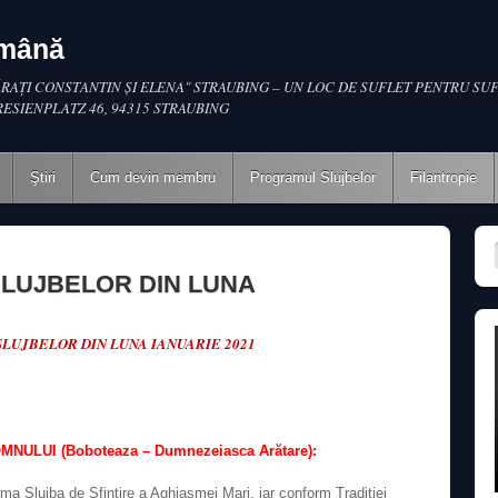
omână
RAŢI CONSTANTIN ŞI ELENA" STRAUBING – UN LOC DE SUFLET PENTRU SUF
RESIENPLATZ 46, 94315 STRAUBING
Ştiri
Cum devin membru
Programul Slujbelor
Filantropie
LUJBELOR DIN LUNA
LUJBELOR DIN LUNA IANUARIE 2021
NULUI (Boboteaza – Dumnezeiasca Arătare):
urma Slujba de Sfinţire a Aghiasmei Mari, iar conform Tradiţiei