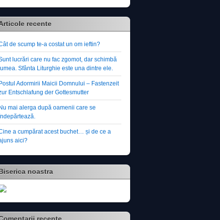
Articole recente
Cât de scump te-a costat un om ieftin?
Sunt lucrări care nu fac zgomot, dar schimbă
lumea. Sfânta Liturghie este una dintre ele.
Postul Adormirii Maicii Domnului – Fastenzeit
zur Entschlafung der Gottesmutter
Nu mai alerga după oamenii care se
îndepărtează.
Cine a cumpărat acest buchet… și de ce a
ajuns aici?
Biserica noastra
Comentarii recente