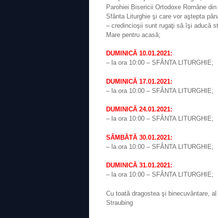
Parohiei Bisericii Ortodoxe Române din St
Sfânta Liturghie şi care vor aştepta până
– credincioşii sunt rugaţi să îşi aducă 
Mare pentru acasă;
DUMINICĂ 10.01.2021:
– la ora 10:00 – SFÂNTA LITURGHIE;
DUMINICĂ 17.01.2021:
– la ora 10:00 – SFÂNTA LITURGHIE;
DUMINICĂ 24.01.2021:
– la ora 10:00 – SFÂNTA LITURGHIE;
SÂMBĂTĂ 30.01.2021:
– la ora 10:00 – SFÂNTA LITURGHIE;
DUMINICĂ 31.01.2021:
– la ora 10:00 – SFÂNTA LITURGHIE;
Cu toată dragostea şi binecuvântare, al
Straubing