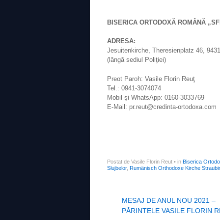
BISERICA ORTODOXĂ ROMÂNĂ „SFI
ADRESA:
Jesuitenkirche, Theresienplatz 46, 943
(lângă sediul Poliţiei)
Preot Paroh: Vasile Florin Reuţ
Tel.: 0941-3074074
Mobil şi WhatsApp: 0160-3033769
E-Mail: pr.reut@credinta-ortodoxa.com
Postat de Vasile Florin Reut
•
in
Biserica Ortod
Slujbelor
,
Rumänisch Orthodoxe Kirche Straubi
Post navigation
MESAJ DE ANUL NOU 2021 –
PĂRINTELE VASILE FLORIN 