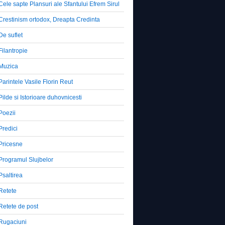
Cele sapte Plansuri ale Sfantului Efrem Sirul
Crestinism ortodox, Dreapta Credinta
De suflet
Filantropie
Muzica
Parintele Vasile Florin Reut
Pilde si Istorioare duhovnicesti
Poezii
Predici
Pricesne
Programul Slujbelor
Psaltirea
Retete
Retete de post
Rugaciuni