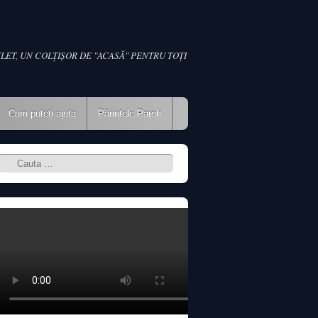
LET, UN COLŢIŞOR DE "ACASĂ" PENTRU TOŢI
Cum puteţi ajuta
Părintele Paroh
Search