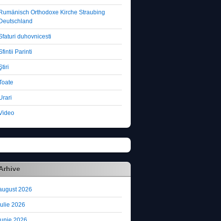
Rumänisch Orthodoxe Kirche Straubing
Deutschland
Sfaturi duhovnicesti
Sfintii Parinti
Ştiri
Toate
Urari
Video
Arhive
august 2026
iulie 2026
iunie 2026