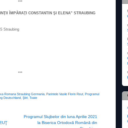
***
NŢII ÎMPĂRAŢI CONSTANTIN ŞI ELENA” STRAUBING
15 Straubing
***
oxa Romana Straubing Germania
,
Parintele Vasile Florin Reut
,
Programul
ng Deutschland
,
Ştiri
,
Toate
Programul Slujbelor din luna Aprilie 2021
REUŢ
la Biserica Ortodoxă Română din