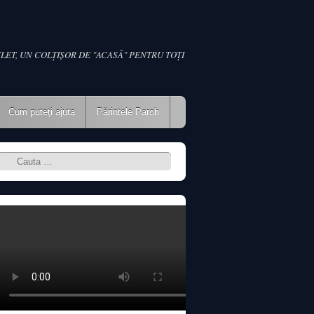
LET, UN COLŢIŞOR DE "ACASĂ" PENTRU TOŢI
Cum puteţi ajuta
Părintele Paroh
Search