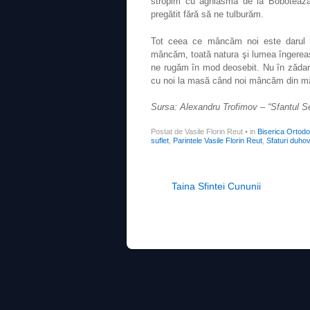
stropim cu aghiasma de la Bobotează
pregătit fără să ne tulburăm.
Tot ceea ce mâncăm noi este darul 
mâncăm, toată natura şi lumea îngereas
ne rugăm în mod deosebit. Nu în zădar
cu noi la masă când noi mâncăm din mâ
Sursa: Alexandru Trofimov – “Sfantul Ser
Postat de Vasile Florin Reut
•
in
Biserica Ortod
suflet
,
Parintele Vasile Florin Reut
,
Sfaturi duhov
Post navigation
Taina Sfintei Cununii