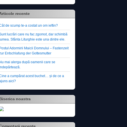
Articole recente
Cât de scump te-a costat un om ieftin?
Sunt lucrări care nu fac zgomot, dar schimbă
lumea. Sfânta Liturghie este una dintre ele.
Postul Adormirii Maicii Domnului – Fastenzeit
zur Entschlafung der Gottesmutter
Nu mai alerga după oamenii care se
îndepărtează.
Cine a cumpărat acest buchet… și de ce a
ajuns aici?
Biserica noastra
Comentarii recente