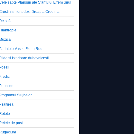
Cele sapte Plansuri ale Sfantului Efrem Sirul
Crestinism ortodox, Dreapta Credinta
De suflet
Filantropie
Muzica
Parintele Vasile Florin Reut
Pilde si Istorioare duhovnicesti
Poezii
Predici
Pricesne
Programul Slujbelor
Psaltirea
Retete
Retete de post
Rugaciuni