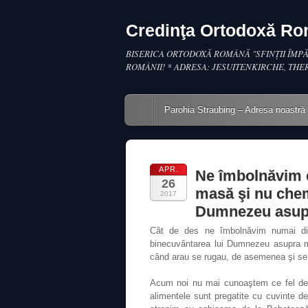
Credinţa Ortodoxă R
BISERICA ORTODOXĂ ROMÂNĂ "SFINŢII ÎMPĂ
ROMÂNII! * ADRESA: JESUITENKIRCHE, THE
Main menu
Skip to content
Parohia Straubing – Adresa noastră
APR.
Ne îmbolnăvim 
26
masă şi nu che
2017
Dumnezeu asup
Cât de des ne îmbolnăvim numai d
binecuvântarea lui Dumnezeu asupra mă
când arau se rugau, de asemenea şi semă
Acum noi nu mai cunoaştem ce fel de 
alimentele sunt pregatite cu cuvinte d