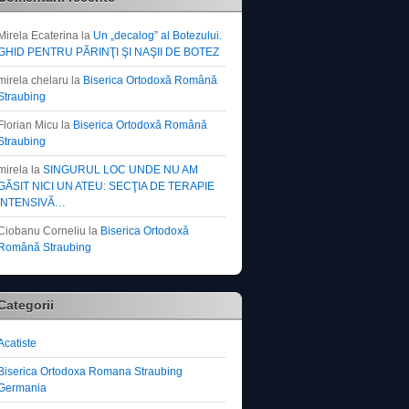
Mirela Ecaterina
la
Un „decalog” al Botezului.
GHID PENTRU PĂRINŢI ŞI NAŞII DE BOTEZ
mirela chelaru
la
Biserica Ortodoxă Română
Straubing
Florian Micu
la
Biserica Ortodoxă Română
Straubing
mirela
la
SINGURUL LOC UNDE NU AM
GĂSIT NICI UN ATEU: SECŢIA DE TERAPIE
INTENSIVĂ…
Ciobanu Corneliu
la
Biserica Ortodoxă
Română Straubing
Categorii
Acatiste
Biserica Ortodoxa Romana Straubing
Germania