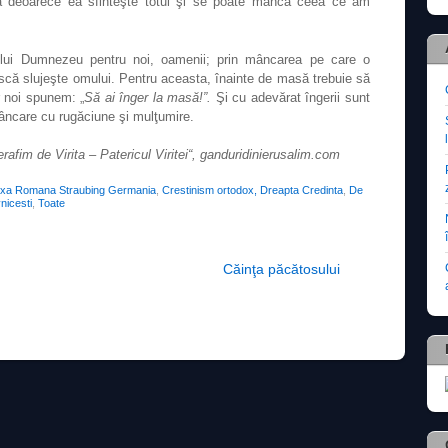
 deoarece ea sfinteşte totul şi se poate mânca ceea ce am
lui Dumnezeu pentru noi, oamenii
; prin mâncarea pe care o
că slujeşte omului. Pentru aceasta, înainte de masă trebuie să
 noi spunem: „
Să ai înger la masă!”.
Şi cu adevărat îngerii sunt
ncare cu rugăciune şi mulţumire.
afim de Virita – Patericul Viritei“, ganduridinierusalim.com
oxa Romana Straubing Germania
,
Crestinism ortodox, Dreapta Credinta
,
De
nicesti
,
Toate
Căinţa păcătosului