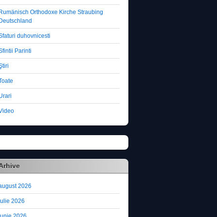
Rumänisch Orthodoxe Kirche Straubing
Deutschland
Sfaturi duhovnicesti
Sfintii Parinti
Ştiri
Toate
Urari
Video
Arhive
august 2026
iulie 2026
iunie 2026