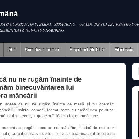
omână
RAŢI CONSTANTIN ŞI ELENA" STRAUBING – UN LOC DE SUFLET PENTRU SUF
RESIENPLATZ 46, 94315 STRAUBING
Ştiri
Cum devin membru
Programul Slujbelor
Filantropie
că nu ne rugăm înainte de
măm binecuvântarea lui
ra măncării
in aceea că nu ne rugăm înainte de masă şi nu chemăm
ncării. Înainte, oamenii făceau toate cu rugăciunea pe buze:
natul şi secerişul grânelor îl făceau tot cu rugăciune.
oameni au pregătit ceea ce noi mâncăm, fiindcă de multe ori
e hulă, cu batjocura şi blasfemie. De aceea neapărat trebuie să