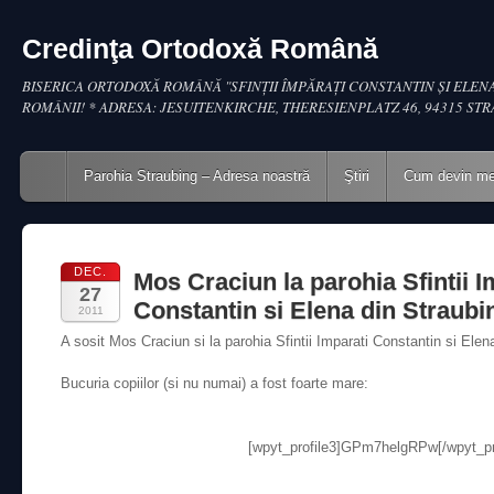
Credinţa Ortodoxă Română
BISERICA ORTODOXĂ ROMÂNĂ "SFINŢII ÎMPĂRAŢI CONSTANTIN ŞI ELENA
ROMÂNII! * ADRESA: JESUITENKIRCHE, THERESIENPLATZ 46, 94315 ST
Main menu
Skip to content
Parohia Straubing – Adresa noastră
Ştiri
Cum devin m
DEC.
Mos Craciun la parohia Sfintii I
27
Constantin si Elena din Straubi
2011
A sosit Mos Craciun si la parohia Sfintii Imparati Constantin si Elen
Bucuria copiilor (si nu numai) a fost foarte mare:
[wpyt_profile3]GPm7helgRPw[/wpyt_pro