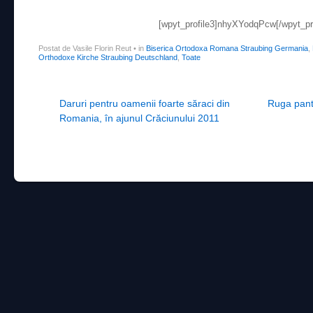
[wpyt_profile3]nhyXYodqPcw[/wpyt_pro
Postat de Vasile Florin Reut
•
in
Biserica Ortodoxa Romana Straubing Germania
,
Orthodoxe Kirche Straubing Deutschland
,
Toate
Post navigation
Daruri pentru oamenii foarte săraci din
Ruga pantr
Romania, în ajunul Crăciunului 2011