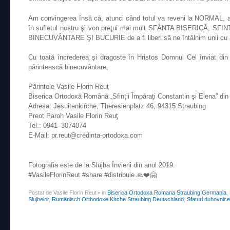
Am convingerea însă că, atunci când totul va reveni la NORMAL, 
în sufletul nostru şi von preţui mai mult SFÂNTA BISERICĂ, S
BINECUVÂNTARE ŞI BUCURIE de a fi liberi să ne întâlnim unii cu al
Cu toată încrederea şi dragoste în Hristos Domnul Cel înviat din
părintească binecuvântare,
Părintele Vasile Florin Reuţ
Biserica Ortodoxă Română „Sfinţii Împăraţi Constantin şi Elena” di
Adresa: Jesuitenkirche, Theresienplatz 46, 94315 Straubing
Preot Paroh Vasile Florin Reuţ
Tel.: 0941–3074074
E-Mail: pr.reut@credinta-ortodoxa.com
Fotografia este de la Slujba Învierii din anul 2019.
#VasileFlorinReut #share #distribuie 🙏❤️🤗
Postat de Vasile Florin Reut
•
in
Biserica Ortodoxa Romana Straubing Germania
,
Slujbelor
,
Rumänisch Orthodoxe Kirche Straubing Deutschland
,
Sfaturi duhovnice