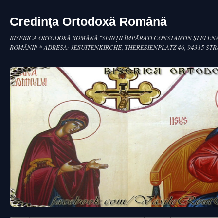
Credinţa Ortodoxă Română
BISERICA ORTODOXĂ ROMÂNĂ "SFINŢII ÎMPĂRAŢI CONSTANTIN ŞI ELENA
ROMÂNII! * ADRESA: JESUITENKIRCHE, THERESIENPLATZ 46, 94315 ST