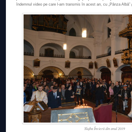
îndemnul video pe care l-am transmis în acest an, cu „Pânza Albă”
(
Slujba Învierii din anul 2019