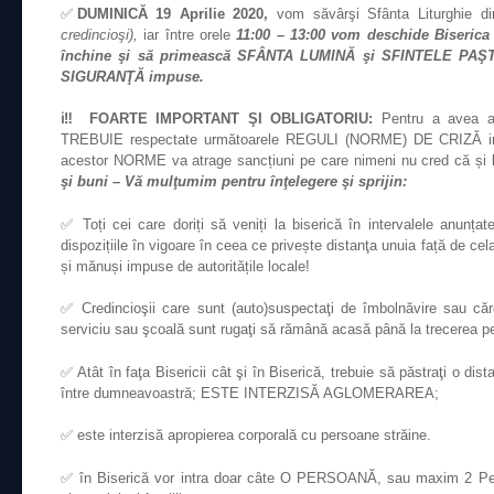
✅
DUMINICĂ 19 Aprilie 2020,
vom săvârşi Sfânta Liturghie d
credincioşi),
iar între orele
11:00 – 13:00 vom deschide Biserica 
închine şi să primească SFÂNTA LUMINĂ şi SFINTELE PAŞT
SIGURANŢĂ impuse.
ℹ️‼️ FOARTE IMPORTANT ŞI OBLIGATORIU:
Pentru a avea ac
TREBUIE respectate următoarele REGULI (NORME) DE CRIZĂ imp
acestor NORME va atrage sancțiuni pe care nimeni nu cred că și 
şi buni – Vă mulţumim pentru înţelegere şi sprijin:
✅ Toți cei care doriți să veniți la biserică în intervalele anunța
dispozițiile în vigoare în ceea ce privește distanţa unuia față de cela
și mănuși impuse de autoritățile locale!
✅ Credincioşii care sunt (auto)suspectaţi de îmbolnăvire sau căr
serviciu sau şcoală sunt rugaţi să rămână acasă până la trecerea per
✅ Atât în faţa Bisericii cât şi în Biserică, trebuie să păstraţi o d
între dumneavoastră; ESTE INTERZISĂ AGLOMERAREA;
✅ este interzisă apropierea corporală cu persoane străine.
✅ în Biserică vor intra doar câte O PERSOANĂ, sau maxim 2 P