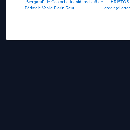
Post navigation
„Stergarul” de Costache Ioanid, recitată de
HRISTOS A
Părintele Vasile Florin Reuţ
credinţei orto