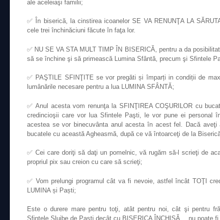
ale aceleiaşi familii;
✅ În biserică, la cinstirea icoanelor SE VA RENUNŢA LA SĂRUTAR
cele trei închinăciuni făcute în faţa lor.
✅ NU SE VA STA MULT TIMP ÎN BISERICĂ, pentru a da posibilitatea 
să se închine şi să primească Lumina Sfântă, precum şi Sfintele Pa
✅ PAŞTILE SFINŢITE se vor pregăti și împarți in condiții de maxim
lumânările necesare pentru a lua LUMINA SFÂNTĂ;
✅ Anul acesta vom renunţa la SFINŢIREA COŞURILOR cu bucate a
credincioşii care vor lua Sfintele Paşti, le vor pune ei personal 
acestea se vor binecuvânta anul acesta în acest fel. Dacă aveţi 
bucatele cu această Agheasmă, după ce vă întoarceţi de la Biseric
✅ Cei care doriţi să daţi un pomelnic, vă rugăm să-l scrieţi de a
propriul pix sau creion cu care să scrieţi;
✅ Vom prelungi programul cât va fi nevoie, astfel încât TOŢI cred
LUMINA și Paști;
Este o durere mare pentru toţi, atât pentru noi, cât şi pentru fr
Sfintele Slujbe de Paşti decât cu BISERICA ÎNCHISĂ… nu poate fi d