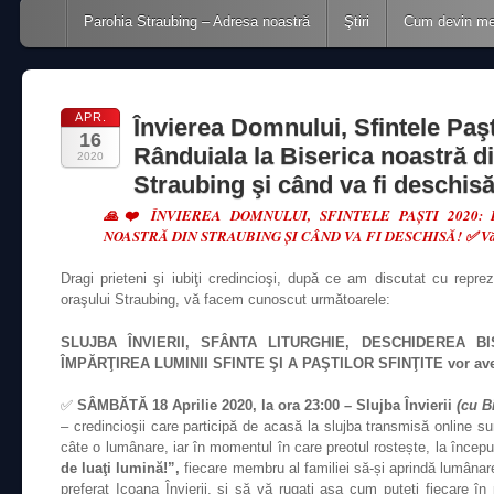
Main menu
Skip to content
Parohia Straubing – Adresa noastră
Ştiri
Cum devin m
APR.
Învierea Domnului, Sfintele Paşt
16
Rânduiala la Biserica noastră d
2020
Straubing şi când va fi deschisă
🙏❤️ ÎNVIEREA DOMNULUI, SFINTELE PAŞTI 2020:
NOASTRĂ DIN STRAUBING ŞI CÂND VA FI DESCHISĂ! ✅ Vă ru
Dragi prieteni şi iubiţi credincioşi, după ce am discutat cu repreze
oraşului Straubing, vă facem cunoscut următoarele:
SLUJBA ÎNVIERII, SFÂNTA LITURGHIE, DESCHIDEREA BI
ÎMPĂRŢIREA LUMINII SFINTE ŞI A PAŞTILOR SFINŢITE vor ave
✅
SÂMBĂTĂ 18 Aprilie 2020, la ora 23:00 – Slujba Învierii
(cu B
– credincioşii care participă de acasă la slujba transmisă online su
câte o lumânare, iar în momentul în care preotul rostește, la început
de luaţi lumină!”,
fiecare membru al familiei să-și aprindă lumânare
preferat Icoana Învierii, şi să vă rugaţi aşa cum puteţi fiecare în 