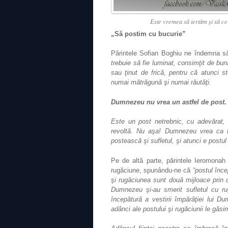
Este vremea să iertăm şi să ce
„Să postim cu bucurie”
Părintele Sofian Boghiu ne îndemna să
trebuie să fie luminat, consimţit de bu
sau ţinut de frică, pentru că atunci 
numai mătrăgună şi numai răutăţi.
Dumnezeu nu vrea un astfel de post.
Este un post netrebnic, cu adevărat, 
revoltă. Nu aşa! Dumnezeu vrea ca to
postească şi sufletul, şi atunci e postul
Pe de altă parte, părintele Ieromonah 
rugăciune, spunându‐ne că
“postul înc
şi rugăciunea sunt două mijloace prin c
Dumnezeu şi‐au smerit sufletul cu ru
începătură a vestirii împărăţiei lui D
adânci ale postului şi rugăciunii le găsi