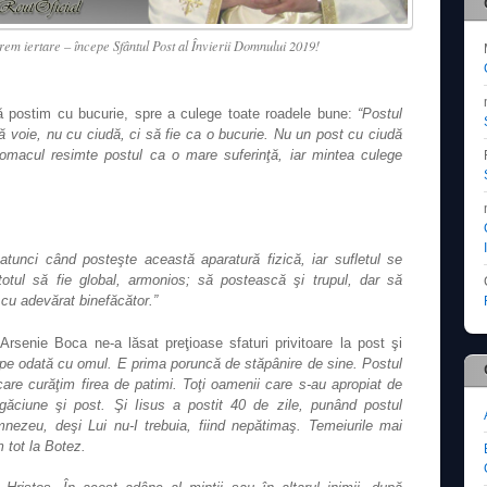
rem iertare – începe Sfântul Post al Învierii Domnului 2019!
 postim cu bucurie, spre a culege toate roadele bune:
“Postul
nă voie, nu cu ciudă, ci să fie ca o bucurie. Nu un post cu ciudă
stomacul resimte postul ca o mare suferinţă, iar mintea culege
atunci când posteşte această aparatură fizică, iar sufletul se
tul să fie global, armonios; să postească şi trupul, dar să
 cu adevărat binefăcător.”
Arsenie Boca ne‐a lăsat preţioase sfaturi privitoare la post şi
epe odată cu omul. E prima poruncă de stăpânire de sine. Postul
are curăţim firea de patimi. Toţi oamenii care s‐au apropiat de
găciune şi post. Şi Iisus a postit 40 de zile, punând postul
umnezeu, deşi Lui nu‐I trebuia, fiind nepătimaş. Temeiurile mai
m tot la Botez.