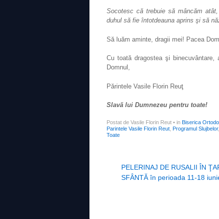
Socotesc că trebuie să mâncăm atât,
duhul să fie întotdeauna aprins şi să 
Să luăm aminte, dragii mei! Pacea Domnu
Cu toată dragostea şi binecuvântare, al
Domnul,
Părintele Vasile Florin Reuţ
Slavă lui Dumnezeu pentru toate!
Postat de Vasile Florin Reut
•
in
Biserica Ortod
Parintele Vasile Florin Reut
,
Programul Slujbelor
Toate
Post navigation
PELERINAJ DE RUSALII ÎN ŢA
SFÂNTĂ în perioada 11-18 iuni