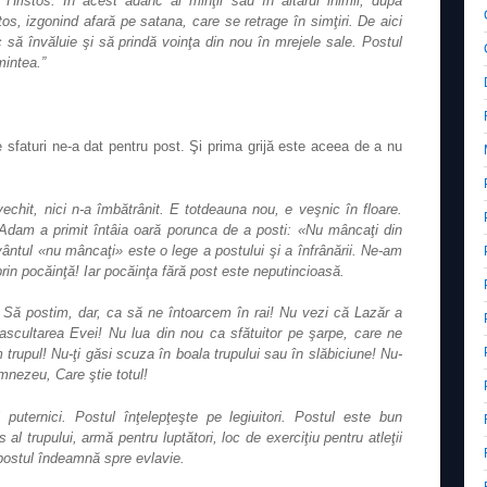
 Hristos. În acest adânc al minţii sau în altarul inimii, după
tos, izgonind afară pe satana, care se retrage în simţiri. De aici
sc să învăluie şi să prindă voinţa din nou în mrejele sale. Postul
mintea.”
 sfaturi ne‐a dat pentru post. Şi prima grijă este aceea de a nu
vechit, nici n‐a îmbătrânit. E totdeauna nou, e veşnic în floare.
 Adam a primit întâia oară porunca de a posti: «Nu mâncaţi din
vântul «nu mâncaţi» este o lege a postului şi a înfrânării. Ne‐am
rin pocăinţă! Iar pocăinţa fără post este neputincioasă.
! Să postim, dar, ca să ne întoarcem în rai! Nu vezi că Lazăr a
eascultarea Evei! Nu lua din nou ca sfătuitor pe şarpe, care ne
rupul! Nu‐ţi găsi scuza în boala trupului sau în slăbiciune! Nu‐
nezeu, Care ştie totul!
 puternici. Postul înţelepţeşte pe legiuitori. Postul este bun
 al trupului, armă pentru luptători, loc de exerciţiu pentru atleţii
 postul îndeamnă spre evlavie.