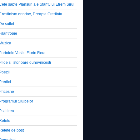
Cele sapte Plansuri ale Sfantului Efrem Sirul
Crestinism ortodox, Dreapta Credinta
De suflet
Filantropie
Muzica
Parintele Vasile Florin Reut
Pilde si Istorioare duhovnicesti
Poezii
Predici
Pricesne
Programul Slujbelor
Psaltirea
Retete
Retete de post