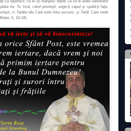
ţi ca făţarnicii; că ei îşi mânjesc feţele ca să le arate oamenilor
plata lor, Tu însă, când posteşti, unge‐ţi capul şi spală‐ţi faţa,
steşti, ci Tatălui tău Care este întru ascuns; şi Tatăl, Care vede
Matei, 6, 16-18).