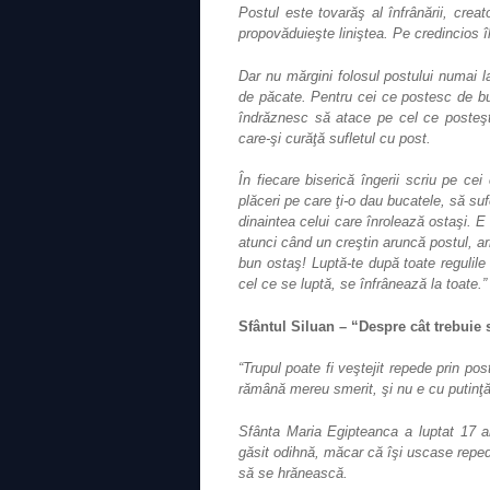
Postul este tovarăş al înfrânării, creat
propovăduieşte liniştea. Pe credincios îl
Dar nu mărgini folosul postului numai 
de păcate. Pentru cei ce postesc de bun
îndrăznesc să atace pe cel ce posteşte,
care‐şi curăţă sufletul cu post.
În fiecare biserică îngerii scriu pe ce
plăceri pe care ţi‐o dau bucatele, să suf
dinaintea celui care înrolează ostaşi. 
atunci când un creştin aruncă postul, ar
bun ostaş! Luptă‐te după toate regulile l
cel ce se luptă, se înfrânează la toate.”
Sfântul Siluan – “Despre cât trebui
“Trupul poate fi veştejit repede prin p
rămână mereu smerit, şi nu e cu putinţ
Sfânta Maria Egipteanca a luptat 17 an
găsit odihnă, măcar că îşi uscase reped
să se hrănească.