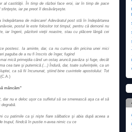
or al castităţii. În timp de război face eroi, iar în timp de pace
 sfinţeşte, iar pe preot îl desăvârşeşte.
la îndepărtarea de mâncare! Adevăratul post stă în îndepărtarea
ăvoie, postul le este folositor tot timpul, pentru că demonii nu
 iar îngerii, păzitorii vieţii noastre, stau cu plăcere lângă cei
i ce postesc. Ia aminte, dar, ca nu cumva din pricina unei mici
eri paguba de a nu fi înscris de înger, fugind
E mai mică primejdia când un ostaş aruncă pavăza şi fuge, decât
ma cea tare şi puternică.(…) Îndură, dar, toate suferinţele, ca un
uptei, ca să fii încununat, ştiind bine cuvintele apostolului: Tot
(C.A.)
e să mâncăm”
ost, dar nu e deloc uşor ca sufletul să se smerească aşa ca el să
ă degrabă.
i cu patimile ca şi nişte fiare sălbatice şi abia după aceea a
e trupul, fiindcă în pustie n‐avea nimic cu ce