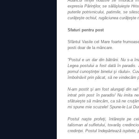
Adâncul fiinţei noastre se îmbracă în
expresia Părinţilor, se sălăşluieşte Hris
puterile potrivnicului, patimile, se sile
curăţeşte ochiul, rugăciunea curăţeşte 
Sfaturi pentru post
Sfântul Vasile cel Mare foarte frumoase
posti doar de la mâncare.
“Postul e un dar din bătrâni. Nu s‐a în
Legea postului a fost dată în paradis.
pomul cunoştinţei binelui şi răului». Cu
îmbolnăvit prin păcat, să ne vindecăm p
N‐am postit şi am fost alungaţi din rai
intrat prin post în paradis/ Nu imita n
sfătuieşte să mâncăm, ca să ne cruţăm t
mi spune mie scuzele! Spune‐le Lui Dum
Postul naşte profeţi, întăreşte pe cei
talisman al sufletului, tovarăş credincios
credinţei. Postul îndepărtează ispitele,