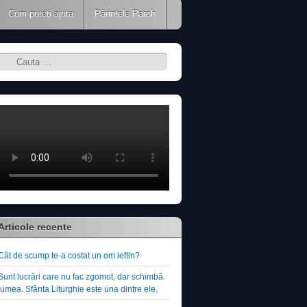
Cum puteţi ajuta
Părintele Paroh
Search
Articole recente
Cât de scump te-a costat un om ieftin?
Sunt lucrări care nu fac zgomot, dar schimbă
lumea. Sfânta Liturghie este una dintre ele.