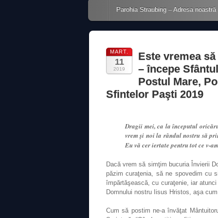
Main menu
Skip to content
Parohia Straubing – Adresa noastră
MART.
Este vremea să 
11
– începe Sfântul
2019
Postul Mare, Pos
Sfintelor Paşti 2019
Dragii mei, ca la începutul oricăru
vrem şi noi la rândul nostru să p
Eu vă cer iertate pentru tot ce v-am
Dacă vrem să simţim bucuria Învierii Do
păzim curaţenia, să ne spovedim cu sin
împărtăşească, cu curaţenie, iar atunci
Domnului nostru Iisus Hristos, aşa cum n
Cum să postim ne‐a învăţat Mântuitoru