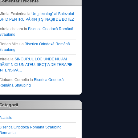
Comentarii recente
Mirela Ecaterina
la
Un „decalog” al Botezului.
GHID PENTRU PĂRINŢI ŞI NAŞII DE BOTEZ
mirela chelaru
la
Biserica Ortodoxă Română
Straubing
Florian Micu
la
Biserica Ortodoxă Română
Straubing
mirela
la
SINGURUL LOC UNDE NU AM
GĂSIT NICI UN ATEU: SECŢIA DE TERAPIE
INTENSIVĂ…
Ciobanu Corneliu
la
Biserica Ortodoxă
Română Straubing
Categorii
Acatiste
Biserica Ortodoxa Romana Straubing
Germania