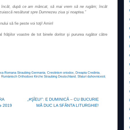
 încât, după ce am mâncat, să mai vrem să ne rugăm; încât
năzuiască nesăturat spre Dumnezeu ziua şi noaptea.”
lui să fie peste voi toţi! Amin!
 frăţiilor voastre de tot binele doritor şi pururea rugător către
oxa Romana Straubing Germania
,
Crestinism ortodox, Dreapta Credinta
,
,
Rumänisch Orthodoxe Kirche Straubing Deutschland
,
Sfaturi duhovnicesti
,
RA
„#ŞÎEU!”: E DUMINICĂ – CU BUCURIE
e 2019
MĂ DUC LA SFÂNTA LITURGHIE!