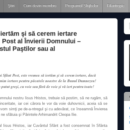
Ştiri
Cum devin membru
Programul Slujbelor
Filantropie
iertăm şi să cerem iertare
 Post al Învierii Domnului –
tul Paştilor sau al
i Sfânt Post, este vremea să iertăm şi să cerem iertare, dacă
rimim iertare pentru păcatele noastre de la Bunul Dumnezeu!
 putut greşi, cu voie sau fără de voie şi
vă iert pentru toate!
mnului nostru Iisus Hristos, trebuie să postim, să ne rugăm, să
ceritate, iar cei cărora le vor da voie duhovnicii, aceia să se
 vom simţi pe de-a-ntregul şi cu adevărat, ce înseamnă Învierea
e sfătuia şi Părintele Arhimandrit Cleopa Ilie.
l Iisus Hristos, iar Cuvântul Sfânt a fost consemnat în Sfânta