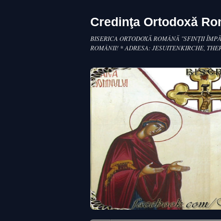
Credinţa Ortodoxă R
BISERICA ORTODOXĂ ROMÂNĂ "SFINŢII ÎMPĂ
ROMÂNII! * ADRESA: JESUITENKIRCHE, THE