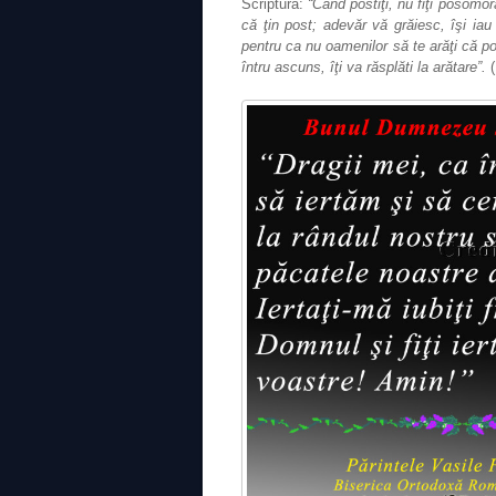
Scriptură:
“Când postiţi, nu fiţi posomorâ
că ţin post; adevăr vă grăiesc, îşi iau 
pentru ca nu oamenilor să te arăţi că po
întru ascuns, îţi va răsplăti la arătare”.
(