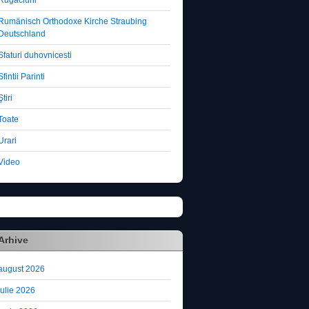
Rugaciuni
Rumänisch Orthodoxe Kirche Straubing
Deutschland
Sfaturi duhovnicesti
Sfintii Parinti
Ştiri
Toate
Urari
Video
Arhive
august 2026
iulie 2026