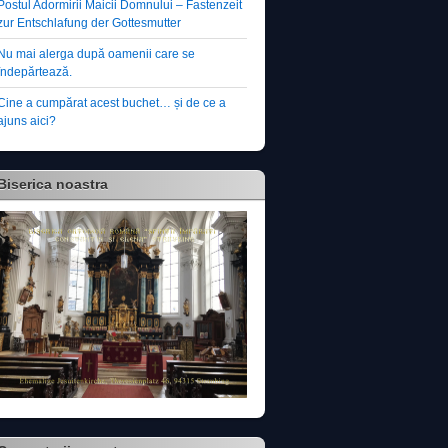
Postul Adormirii Maicii Domnului – Fastenzeit
zur Entschlafung der Gottesmutter
Nu mai alerga după oamenii care se
îndepărtează.
Cine a cumpărat acest buchet… și de ce a
ajuns aici?
Biserica noastra