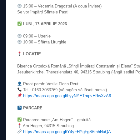
15:00 – Vecernia Dragostei (A doua Înviere)
Se vor împărți Sfintele Paști
LUNI, 13 APRILIE 2026
09:00 – Utrenie
10:00 – Sfânta Liturghie
LOCAȚIE
Biserica Ortodoxă Română „Sfinții Împărați Constantin și Elena” St
Jesuitenkirche, Theresienplatz 46, 94315 Straubing (lângă sediul Poli
Preot paroh: Vasile Florin Reuț
Tel.: 0160-3033769 (vă rugăm să lăsați mesaj)
https://maps.app.goo.gl/hyyNYETmpvHRwXzA6
PARCARE
Parcarea mare „Am Hagen” – gratuită
Am Hagen, 94315 Straubing
https://maps.app.goo.gl/Y4yFHYgFgS6mhNuQA