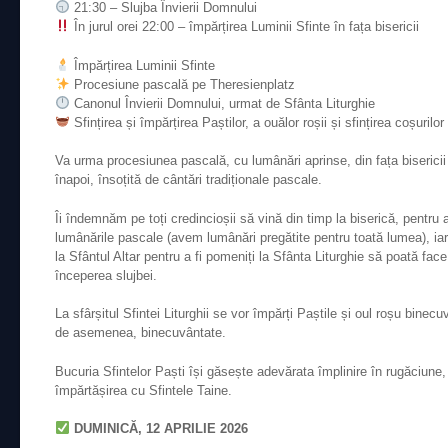
21:30 – Slujba Învierii Domnului
În jurul orei 22:00 – împărțirea Luminii Sfinte în fața bisericii
Împărțirea Luminii Sfinte
Procesiune pascală pe Theresienplatz
Canonul Învierii Domnului, urmat de Sfânta Liturghie
Sfințirea și împărțirea Paștilor, a ouălor roșii și sfințirea coșurilo
Va urma procesiunea pascală, cu lumânări aprinse, din fața bisericii
înapoi, însoțită de cântări tradiționale pascale.
Îi îndemnăm pe toți credincioșii să vină din timp la biserică, pentru 
lumânările pascale (avem lumânări pregătite pentru toată lumea), ia
la Sfântul Altar pentru a fi pomeniți la Sfânta Liturghie să poată face
începerea slujbei.
La sfârșitul Sfintei Liturghii se vor împărți Paștile și oul roșu binecu
de asemenea, binecuvântate.
Bucuria Sfintelor Paști își găsește adevărata împlinire în rugăciune, 
împărtășirea cu Sfintele Taine.
DUMINICĂ, 12 APRILIE 2026