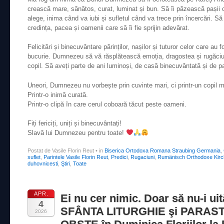
crească mare, sănătos, curat, luminat și bun. Să îi păzească pași
alege, inima când va iubi și sufletul când va trece prin încercări. Să
credința, pacea și oamenii care să îi fie sprijin adevărat.
Felicitări și binecuvântare părinților, nașilor și tuturor celor care au 
bucurie. Dumnezeu să vă răsplătească emoția, dragostea și rugăciun
copil. Să aveți parte de ani luminoși, de casă binecuvântată și de p
Uneori, Dumnezeu nu vorbește prin cuvinte mari, ci printr-un copil m
Printr-o inimă curată.
Printr-o clipă în care cerul coboară tăcut peste oameni.
Fiți fericiți, uniți și binecuvântați!
Slavă lui Dumnezeu pentru toate!
Postat de Vasile Florin Reut
•
in
Biserica Ortodoxa Romana Straubing Germania
,
suflet
,
Parintele Vasile Florin Reut
,
Predici
,
Rugaciuni
,
Rumänisch Orthodoxe Kirc
duhovnicesti
,
Ştiri
,
Toate
APR.
Ei nu cer nimic. Doar să nu-i ui
4
SFÂNTA LITURGHIE şi PARAS
2026