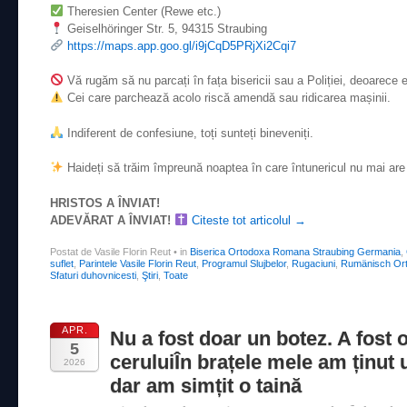
Theresien Center (Rewe etc.)
Geiselhöringer Str. 5, 94315 Straubing
https://maps.app.goo.gl/i9jCqD5PRjXi2Cqi7
Vă rugăm să nu parcați în fața bisericii sau a Poliției, deoarece e
Cei care parchează acolo riscă amendă sau ridicarea mașinii.
Indiferent de confesiune, toți sunteți bineveniți.
Haideți să trăim împreună noaptea în care întunericul nu mai are 
HRISTOS A ÎNVIAT!
ADEVĂRAT A ÎNVIAT!
Citeste tot articolul
→
Postat de Vasile Florin Reut
•
in
Biserica Ortodoxa Romana Straubing Germania
,
suflet
,
Parintele Vasile Florin Reut
,
Programul Slujbelor
,
Rugaciuni
,
Rumänisch Ort
Sfaturi duhovnicesti
,
Ştiri
,
Toate
APR.
Nu a fost doar un botez. A fost 
5
ceruluiÎn brațele mele am ținut 
2026
dar am simțit o taină