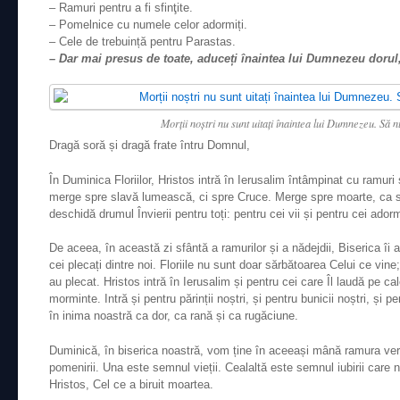
– Ramuri pentru a fi sfinţite.
– Pomelnice cu numele celor adormiți.
– Cele de trebuință pentru Parastas.
– Dar mai presus de toate, aduceți înaintea lui Dumnezeu dorul,
Morții noștri nu sunt uitați înaintea lui Dumnezeu. Să nu
Dragă soră și dragă frate întru Domnul,
În Duminica Floriilor, Hristos intră în Ierusalim întâmpinat cu ramuri 
merge spre slavă lumească, ci spre Cruce. Merge spre moarte, ca 
deschidă drumul Învierii pentru toți: pentru cei vii și pentru cei adorm
De aceea, în această zi sfântă a ramurilor și a nădejdii, Biserica îi
cei plecați dintre noi. Floriile nu sunt doar sărbătoarea Celui ce vin
au plecat. Hristos intră în Ierusalim și pentru cei care Îl laudă pe cal
morminte. Intră și pentru părinții noștri, și pentru bunicii noștri, și 
în inima noastră ca dor, ca rană și ca rugăciune.
Duminică, în biserica noastră, vom ține în aceeași mână ramura verd
pomenirii. Una este semnul vieții. Cealaltă este semnul iubirii care
Hristos, Cel ce a biruit moartea.