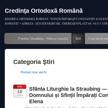
Credinţa Ortodoxă Română
BISERICA ORTODOXĂ ROMÂNĂ "SFINŢII ÎMPĂRAŢI CONSTANTIN ŞI ELENA
ROMÂNII! * ADRESA: JESUITENKIRCHE, THERESIENPLATZ 46, 94315 ST
Main menu
Skip to content
Parohia Straubing – Adresa noastră
Ştiri
Cum devin m
Categoria
Ştiri
Post navigation
Postari mai vechi
MAI
Sfânta Liturghie la Straubing — 
18
Domnului și Sfinții Împărați Con
2026
Elena
Sfânta Liturghie la Straubing — Înălțarea Domnului și Sfinții