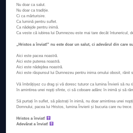
Nu doar ca salut.
Nu doar ca tradiție.
Ci ca mărturisire.
Ca lumină pentru suflet.
Ca nădejde pentru inimă.
Ca veste că iubirea lui Dumnezeu este mai tare decât întunericul, d
„Hristos a înviat!” nu este doar un salut, ci adevărul din care su
Aici este pacea noastră.
Aici este puterea noastră.
Aici este nădejdea noastră.
Aici este răspunsul lui Dumnezeu pentru inima omului obosit, rănit s
Vă îmbrățișez cu drag și vă doresc tuturor ca lumina Învierii să nu r
în amintirea unei nopți sfinte, ci să coboare adânc în inimă și să r
Să purtați în suflet, să păstrați în inimă, nu doar amintirea unei nopți 
Domnului, pacea lui Hristos, lumina Învierii și bucuria care nu trece.
Hristos a înviat!
Adevărat a înviat!