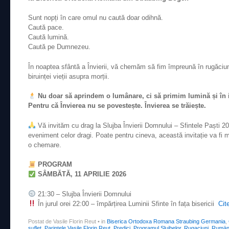
Sunt nopți în care omul nu caută doar odihnă.
Caută pace.
Caută lumină.
Caută pe Dumnezeu.
În noaptea sfântă a Învierii, vă chemăm să fim împreună în rugăciu
biruinței vieții asupra morții.
Nu doar să aprindem o lumânare, ci să primim lumină și în 
Pentru că Învierea nu se povestește. Învierea se trăiește.
Vă invităm cu drag la Slujba Învierii Domnului – Sfintele Paști 20
eveniment celor dragi. Poate pentru cineva, această invitație va fi 
o chemare.
PROGRAM
SÂMBĂTĂ, 11 APRILIE 2026
21:30 – Slujba Învierii Domnului
În jurul orei 22:00 – împărțirea Luminii Sfinte în fața bisericii
Cit
Postat de Vasile Florin Reut
•
in
Biserica Ortodoxa Romana Straubing Germania
,
suflet
,
Parintele Vasile Florin Reut
,
Predici
,
Programul Slujbelor
,
Rugaciuni
,
Rumäni