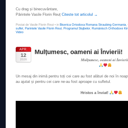
Cu drag și binecuvântare,
Părintele Vasile Florin Reuț
Citeste tot articolul
→
Postat de Vasile Florin Reut
•
in
Biserica Ortodoxa Romana Straubing Germania
,
suflet
,
Parintele Vasile Florin Reut
,
Programul Slujbelor
,
Rumänisch Orthodoxe Kir
Video
APR.
Mulțumesc, oameni ai Învierii!
12
Mulțumesc, oameni ai Învieri
2026
Un mesaj din inimă pentru toți cei care au fost alături de noi în noapt
au ajutat și pentru cei care ne-au fost aproape cu sufletul.
Hristos a înviat!