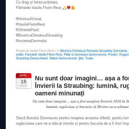
Cu drag și binecuvântare,
Părintele Vasile Florin Reuț
#HristosAInviat
#VasileFlorinReut
#SfintelePasti
#BisericaOrtodoxaStraubing
#InviereaDomnului
Postat de Vasile Florin Reut
•
in
Biserica Ortodoxa Romana Straubing Germania
,
suflet
,
Parintele Vasile Florin Reut
,
Pilde si Istorioare duhovnicesti
,
Predici
,
Rugaci
Straubing Deutschland
,
Sfaturi duhovnicesti
,
Ştiri
,
Toate
APR.
Nu sunt doar imagini… așa a fo
15
Învierii la Straubing: lumină, ru
2026
oameni minunați
Nu sunt doar imagini… așa a fost noaptea Învierii 2026 la 
lumină, rugăciune și bucuria că Hristos ne-a adun
Slavă Bunului Dumnezeu pentru noaptea aceasta sfântă, pentru lumi
rugăciunea care ne-a ridicat inimile și pentru bucuria de a fi fost împ