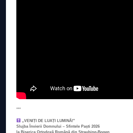
***
„VENIȚI DE LUAȚI LUMINĂ!”
Slujba Învierii Domnului – Sfintele Paști 2026
la Biserica Ortodoxă Română din Straubing-Bogen