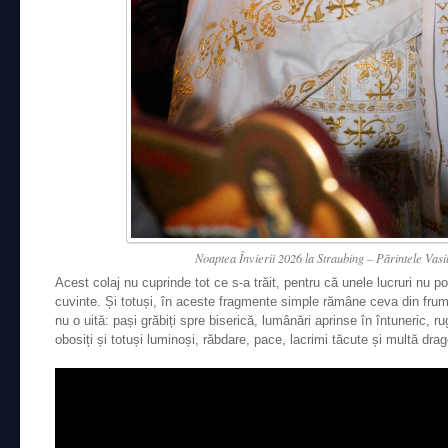
Noaptea Învierii 2026 la Straubing – Părintele Vasi
Acest colaj nu cuprinde tot ce s-a trăit, pentru că unele lucruri nu pot 
cuvinte. Și totuși, în aceste fragmente simple rămâne ceva din frum
nu o uită: pași grăbiți spre biserică, lumânări aprinse în întuneric, r
obosiți și totuși luminoși, răbdare, pace, lacrimi tăcute și multă dra