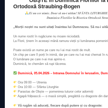
OBŞTE în Duminica Floriilor la 
Ortodoxă Straubing-Bogen
Ei nu cer nimic. Doar să nu-i uităm! SFÂNTA LITURGHI
Duminica Floriilor la Biserica Ortodoxă Str
„Morții noștri nu sunt uitați înaintea lui Dumnezeu. Să nu-i uită
Un nume rostit în rugăciune nu moare niciodată.
La Florii, ținem în aceeași mână ramura vieții și lumânarea pomeniri
Poate există un nume pe care nu l-ai mai rostit de mult.
Un chip pe care îl porți în inimă, dar pe care nu l-ai mai chemat în 
O lumânare pe care n-ai mai aprins-o.
Duminică, te chemăm să rupi tăcerea.
Duminică, 05.04.2026 – Intrarea Domnului în Ierusalim, Dumi
Ora 09:00 — Utrenia
Ora 10:00 — Sfânta Liturghie
Parastas de Obște — pomenirea tuturor celor adormiți
Agapă frățească — o masă simplă, pregătită cu dragoste din darur
Vă rugăm să aduceți, fiecare după putere și cu dragoste: