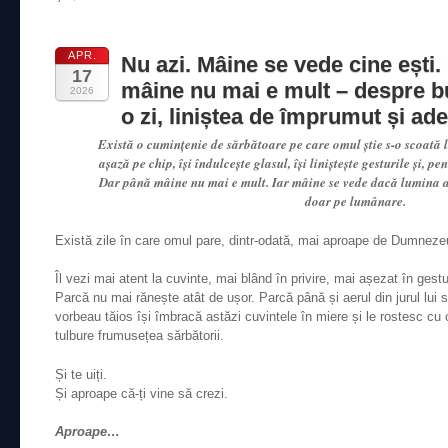
APR.
Nu azi. Mâine se vede cine ești.
17
mâine nu mai e mult – despre b
2026
o zi, liniștea de împrumut și ade
Există o cumințenie de sărbătoare pe care omul știe s-o scoată l
așază pe chip, își îndulcește glasul, își liniștește gesturile și, p
Dar până mâine nu mai e mult. Iar mâine se vede dacă lumina a 
doar pe lumânare.
Există zile în care omul pare, dintr-odată, mai aproape de Dumneze
Îl vezi mai atent la cuvinte, mai blând în privire, mai așezat în ges
Parcă nu mai rănește atât de ușor. Parcă până și aerul din jurul lui 
vorbeau tăios își îmbracă astăzi cuvintele în miere și le rostesc cu
tulbure frumusețea sărbătorii.
Și te uiți.
Și aproape că-ți vine să crezi.
Aproape…