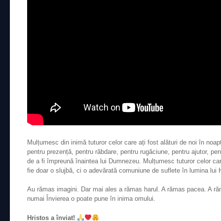
Mulțumesc din inimă tuturor celor care ați fost alături de noi în noa
pentru prezență, pentru răbdare, pentru rugăciune, pentru ajutor, pe
de a fi împreună înaintea lui Dumnezeu. Mulțumesc tuturor celor ca
fie doar o slujbă, ci o adevărată comuniune de suflete în lumina lui H
Au rămas imagini. Dar mai ales a rămas harul. A rămas pacea. A ră
numai Învierea o poate pune în inima omului.
Hristos a înviat!