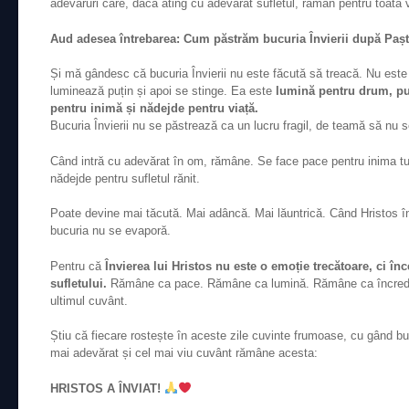
adevăruri care, dacă ating cu adevărat sufletul, rămân pentru toată v
Aud adesea întrebarea: Cum păstrăm bucuria Învierii după Pașt
Și mă gândesc că bucuria Învierii nu este făcută să treacă. Nu este c
luminează puțin și apoi se stinge. Ea este
lumină pentru drum, pu
pentru inimă și nădejde pentru viață.
Bucuria Învierii nu se păstrează ca un lucru fragil, de teamă să nu s
Când intră cu adevărat în om, rămâne. Se face pace pentru inima tul
nădejde pentru sufletul rănit.
Poate devine mai tăcută. Mai adâncă. Mai lăuntrică. Când Hristos înv
bucuria nu se evaporă.
Pentru că
Învierea lui Hristos nu este o emoție trecătoare, ci înce
sufletului.
Rămâne ca pace. Rămâne ca lumină. Rămâne ca încredinț
ultimul cuvânt.
Știu că fiecare rostește în aceste zile cuvinte frumoase, cu gând bu
mai adevărat și cel mai viu cuvânt rămâne acesta:
HRISTOS A ÎNVIAT!