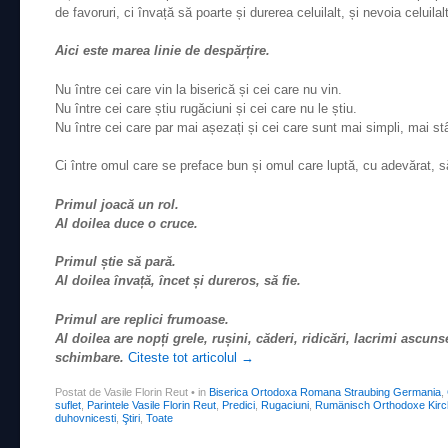
de favoruri, ci învață să poarte și durerea celuilalt, și nevoia celuilalt,
Aici este marea linie de despărțire.
Nu între cei care vin la biserică și cei care nu vin.
Nu între cei care știu rugăciuni și cei care nu le știu.
Nu între cei care par mai așezați și cei care sunt mai simpli, mai st
Ci între omul care se preface bun și omul care luptă, cu adevărat, 
Primul joacă un rol.
Al doilea duce o cruce.
Primul știe să pară.
Al doilea învață, încet și dureros, să fie.
Primul are replici frumoase.
Al doilea are nopți grele, rușini, căderi, ridicări, lacrimi ascu
schimbare.
Citeste tot articolul
→
Postat de Vasile Florin Reut
•
in
Biserica Ortodoxa Romana Straubing Germania
,
suflet
,
Parintele Vasile Florin Reut
,
Predici
,
Rugaciuni
,
Rumänisch Orthodoxe Kirc
duhovnicesti
,
Ştiri
,
Toate