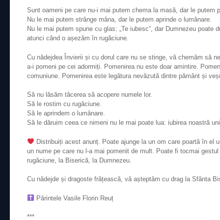
Sunt oameni pe care nu-i mai putem chema la masă, dar le putem 
Nu le mai putem strânge mâna, dar le putem aprinde o lumânare.
Nu le mai putem spune cu glas: „Te iubesc”, dar Dumnezeu poate duc
atunci când o așezăm în rugăciune.
Cu nădejdea Învierii și cu dorul care nu se stinge, vă chemăm să n
a-i pomeni pe cei adormiți. Pomenirea nu este doar amintire. Pomen
comuniune. Pomenirea este legătura nevăzută dintre pământ și veșn
Să nu lăsăm tăcerea să acopere numele lor.
Să le rostim cu rugăciune.
Să le aprindem o lumânare.
Să le dăruim ceea ce nimeni nu le mai poate lua: iubirea noastră uni
Distribuiți acest anunț. Poate ajunge la un om care poartă în el u
un nume pe care nu l-a mai pomenit de mult. Poate fi tocmai gestul 
rugăciune, la Biserică, la Dumnezeu.
Cu nădejde și dragoste frățească, vă așteptăm cu drag la Sfânta Bi
Părintele Vasile Florin Reuț
***