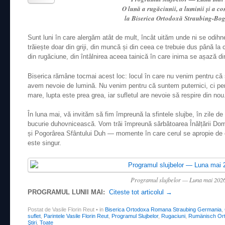
O lună a rugăciunii, a luminii și a c
la Biserica Ortodoxă Straubing-Bo
Sunt luni în care alergăm atât de mult, încât uităm unde ni se odihn
trăiește doar din griji, din muncă și din ceea ce trebuie dus până la c
din rugăciune, din întâlnirea aceea tainică în care inima se așază d
Biserica rămâne tocmai acest loc: locul în care nu venim pentru că 
avem nevoie de lumină. Nu venim pentru că suntem puternici, ci pen
mare, lupta este prea grea, iar sufletul are nevoie să respire din nou
În luna mai, vă invităm să fim împreună la sfintele slujbe, în zile 
bucurie duhovnicească. Vom trăi împreună sărbătoarea Înălțării Dom
și Pogorârea Sfântului Duh — momente în care cerul se apropie de 
este singur.
Programul slujbelor — Luna mai 202
PROGRAMUL LUNII MAI:
Citeste tot articolul
→
Postat de Vasile Florin Reut
•
in
Biserica Ortodoxa Romana Straubing Germania
,
suflet
,
Parintele Vasile Florin Reut
,
Programul Slujbelor
,
Rugaciuni
,
Rumänisch Ort
Ştiri
,
Toate