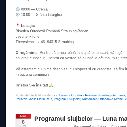
09:00 — Utrenia
10:00 — Sfânta Liturghie
Locaţia:
Biserica Ortodoxă Română Straubing-Bogen
Jesuitenkirche
Theresienplatz 46, 94315 Straubing
O rugăminte:
Pentru că timpul până la slujbă este scurt, vă rugăm s
anunțați cunoscuții, pentru ca vestea să ajungă la cât mai mulți cred
Vă așteptăm cu inimă deschisă, cu respect și cu dragoste, să fim î
în bucuria comuniunii.
Hristos S-a înălțat!
Postat de Vasile Florin Reut
•
in
Biserica Ortodoxa Romana Straubing Germania
,
Parintele Vasile Florin Reut
,
Programul Slujbelor
,
Rumänisch Orthodoxe Kirche St
MAI
Programul slujbelor — Luna ma
8
Programul slujbelor — Luna mai
2026