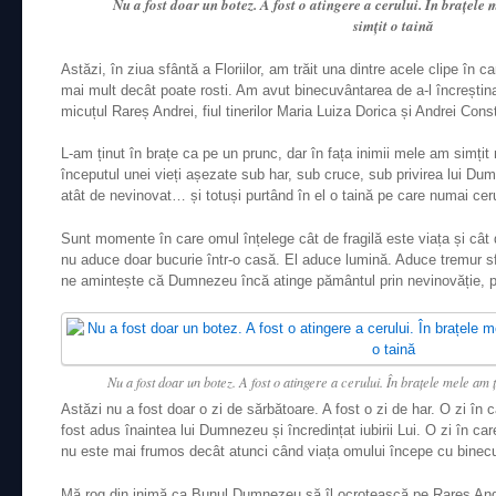
Nu a fost doar un botez. A fost o atingere a cerului. În brațele
simțit o taină
Astăzi, în ziua sfântă a Floriilor, am trăit una dintre acele clipe în c
mai mult decât poate rosti. Am avut binecuvântarea de a-l încreștina
micuțul Rareș Andrei, fiul tinerilor Maria Luiza Dorica și Andrei Con
L-am ținut în brațe ca pe un prunc, dar în fața inimii mele am simțit
începutul unei vieți așezate sub har, sub cruce, sub privirea lui Du
atât de nevinovat… și totuși purtând în el o taină pe care numai ceru
Sunt momente în care omul înțelege cât de fragilă este viața și cât
nu aduce doar bucurie într-o casă. El aduce lumină. Aduce tremur s
ne amintește că Dumnezeu încă atinge pământul prin nevinovăție, prin
Nu a fost doar un botez. A fost o atingere a cerului. În brațele mele am ț
Astăzi nu a fost doar o zi de sărbătoare. A fost o zi de har. O zi în 
fost adus înaintea lui Dumnezeu și încredințat iubirii Lui. O zi în ca
nu este mai frumos decât atunci când viața omului începe cu binec
Mă rog din inimă ca Bunul Dumnezeu să îl ocrotească pe Rareș Andrei î