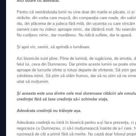
Aici doare cu adevărat.
Pentru că neorânduiala lumii nu vine doar din marile ei păcate, ci și
otrăvite: din vorba care mușcă, din comparația care roade, din satis
rău, din plăcerea de a judeca fără milă, din ușurința cu care stricăm rep
oameni care nu zidesc aproape nimic, dar dărâmă mult. Nu seamăn
Nu curățesc nimic, dar murdăresc. Nu ridică suflete, dar le apasă.
Și apoi vin, senini, să aprindă o lumânare.
Azi bisericile sunt pline. Pline de lumină, de rugăciune, de emoție, 
felul lui, ceva din Dumnezeu. Dar printre aceste lumini se poate str
aproape de lucrurile sfinte și totuși departe de sfințenie. Să știm ges
zdrobirea inimii. Să știm să stăm frumos, dar să nu știm să ne sme
uitat să mulțumim.
Și aceasta este una dintre cele mai dureroase rătăciri ale omului
credinței fără să lase credința să-i schimbe viața.
Adevărata credință nu trăiește așa.
Adevărata credință nu intră în biserică pentru a-și face prezența, ci 
negocieze cu Dumnezeu, ci să-I mulțumească înainte de a-I cere. Nu
rușinează de cât a primit fără să merite. Nu caută doar folosul propr