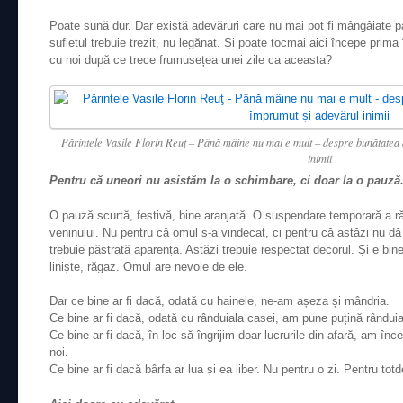
Poate sună dur. Dar există adevăruri care nu mai pot fi mângâiate p
sufletul trebuie trezit, nu legănat. Și poate tocmai aici începe prim
cu noi după ce trece frumusețea unei zile ca aceasta?
Părintele Vasile Florin Reuţ – Până mâine nu mai e mult – despre bunătatea d
inimii
Pentru că uneori nu asistăm la o schimbare, ci doar la o pauză
O pauză scurtă, festivă, bine aranjată. O suspendare temporară a rău
veninului. Nu pentru că omul s-a vindecat, ci pentru că astăzi nu dă b
trebuie păstrată aparența. Astăzi trebuie respectat decorul. Și e bin
liniște, răgaz. Omul are nevoie de ele.
Dar ce bine ar fi dacă, odată cu hainele, ne-am așeza și mândria.
Ce bine ar fi dacă, odată cu rânduiala casei, am pune puțină rânduial
Ce bine ar fi dacă, în loc să îngrijim doar lucrurile din afară, am înc
noi.
Ce bine ar fi dacă bârfa ar lua și ea liber. Nu pentru o zi. Pentru tot