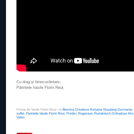
Cu drag și binecuvântare,
Părintele Vasile Florin Reuț
Postat de Vasile Florin Reut
•
in
Biserica Ortodoxa Romana Straubing Germania
,
suflet
,
Parintele Vasile Florin Reut
,
Predici
,
Rugaciuni
,
Rumänisch Orthodoxe Kirc
Video