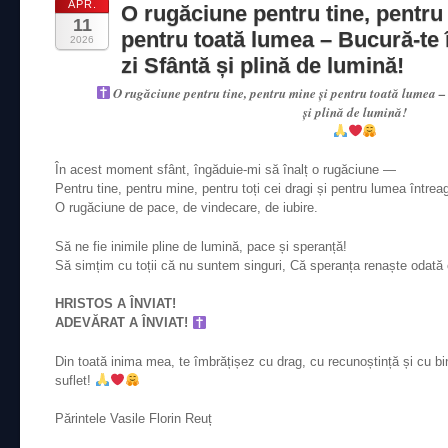
APR.
O rugăciune pentru tine, pentru
11
pentru toată lumea – Bucură-te 
2026
zi Sfântă și plină de lumină!
O rugăciune pentru tine, pentru mine și pentru toată lumea –
și plină de lumină!
În acest moment sfânt, îngăduie-mi să înalț o rugăciune —
Pentru tine, pentru mine, pentru toți cei dragi și pentru lumea între
O rugăciune de pace, de vindecare, de iubire.
Să ne fie inimile pline de lumină, pace și speranță!
Să simțim cu toții că nu suntem singuri, Că speranța renaște odată 
HRISTOS A ÎNVIAT!
ADEVĂRAT A ÎNVIAT!
Din toată inima mea, te îmbrățișez cu drag, cu recunoștință și cu bi
suflet!
Părintele Vasile Florin Reuț