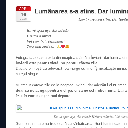
APR.
Lumânarea s-a stins. Dar lumin
16
Lumânarea s-a stins. Dar lumi
2026
Eu vă spun așa, din inimă:
Hristos a înviat!
Voi cum îmi răspundeți?
Tare sunt curios…
Fotografia aceasta este din noaptea sfântă a Învierii, dar lumina ei
Învierii este pentru viață, nu pentru câteva zile.
Dacă o primești cu adevărat, ea merge cu tine. Îți încălzește inima, îț
nu ești singur.
Au trecut câteva zile de la noaptea Învierii, dar adevărul ei nu trece
doar să ne atingă pentru o clipă, ci să ne schimbe inima.
Ea răm
felul în care mergem mai departe.
Eu vă spun așa, din inimă: Hristos a înviat! Voi cum
Sunt bucurii care nu trec odată cu sărbătoarea. Sunt lumini care nu