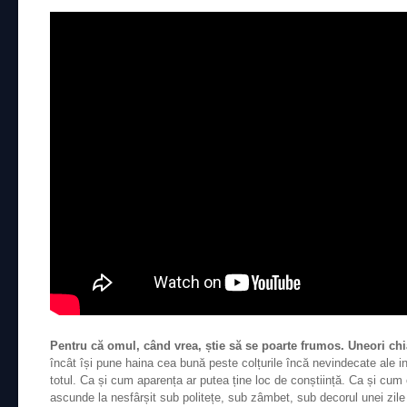
Pentru că omul, când vrea, știe să se poarte frumos. Uneori chi
încât își pune haina cea bună peste colțurile încă nevindecate ale in
totul. Ca și cum aparența ar putea ține loc de conștiință. Ca și cum 
ascunde la nesfârșit sub politețe, sub zâmbet, sub decorul unei zile 