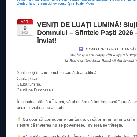
Deutschland
,
Sfaturi duhovnicesti
,
Ştiri
,
Toate
,
Video
APR.
VENIȚI DE LUAȚI LUMINĂ! Slujba
9
Domnului – Sfintele Paști 2026 
2026
Înviat!
„VENIȚI DE LUAȚI LUMINĂ!
Slujba Învierii Domnului – Sfintele Paș
la Biserica Ortodoxă Română din Straub
Sunt nopți în care omul nu caută doar odihnă.
Caută pace.
Caută lumină.
Caută pe Dumnezeu.
În noaptea sfântă a Învierii, vă chemăm să fim împreună în rugăciu
biruinței vieții asupra morții.
Nu doar să aprindem o lumânare, ci să primim lumină și în 
Pentru că Învierea nu se povestește. Învierea se trăiește.
Vă invităm cu drag la Slujba Învierii Domnului – Sfintele Paști 20