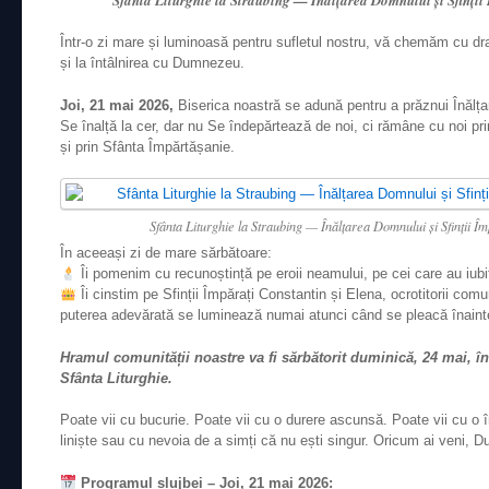
Într-o zi mare și luminoasă pentru sufletul nostru, vă chemăm cu dra
și la întâlnirea cu Dumnezeu.
Joi, 21 mai 2026,
Biserica noastră se adună pentru a prăznui Înălța
Se înalță la cer, dar nu Se îndepărtează de noi, ci rămâne cu noi prin
și prin Sfânta Împărtășanie.
Sfânta Liturghie la Straubing — Înălțarea Domnului și Sfinții Îm
În aceeași zi de mare sărbătoare:
Îi pomenim cu recunoștință pe eroii neamului, pe cei care au iubit
Îi cinstim pe Sfinții Împărați Constantin și Elena, ocrotitorii com
puterea adevărată se luminează numai atunci când se pleacă înainte
Hramul comunității noastre va fi sărbătorit duminică, 24 mai, în
Sfânta Liturghie.
Poate vii cu bucurie. Poate vii cu o durere ascunsă. Poate vii cu o 
liniște sau cu nevoia de a simți că nu ești singur. Oricum ai veni, 
Programul slujbei – Joi, 21 mai 2026: