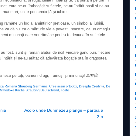
l necondiționat și rugăciunile împărtășite, vă purtăm pe toți în
nați care ne-au îmbogățit sufletele, ne-au întărit pașii și ne-au
 mai mari, unite prin credință și iubire.
 rămâne un loc al amintirilor prețioase, un simbol al iubirii,
ne va dăinui ca o mărturie vie a poveștii noastre, ca un omagiu
ameni minunați care vor rămâne pentru totdeauna în sufletele
e au fost, sunt și rămân alături de noi! Fiecare gând bun, fiecare
u întărit și ne-au arătat că adevărata bogăție stă în dragostea
eze pe toți, oameni dragi, frumoşi şi minunaţi! 🙏💖🤗
oxa Romana Straubing Germania
,
Crestinism ortodox, Dreapta Credinta
,
De
rthodoxe Kirche Straubing Deutschland
,
Toate
nia
Acolo unde Dumnezeu plânge – partea a
2-a