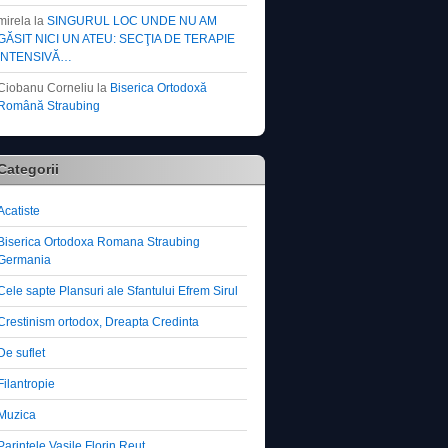
mirela
la
SINGURUL LOC UNDE NU AM
GĂSIT NICI UN ATEU: SECŢIA DE TERAPIE
INTENSIVĂ…
Ciobanu Corneliu
la
Biserica Ortodoxă
Română Straubing
Categorii
Acatiste
Biserica Ortodoxa Romana Straubing
Germania
Cele sapte Plansuri ale Sfantului Efrem Sirul
Crestinism ortodox, Dreapta Credinta
De suflet
Filantropie
Muzica
Parintele Vasile Florin Reut