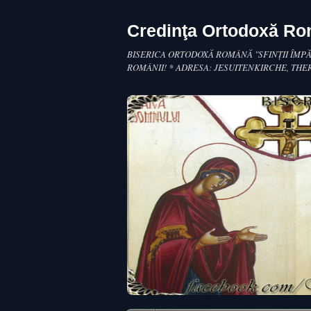
Credinţa Ortodoxă R
BISERICA ORTODOXĂ ROMÂNĂ "SFINŢII ÎMPĂ
ROMÂNII! * ADRESA: JESUITENKIRCHE, THE