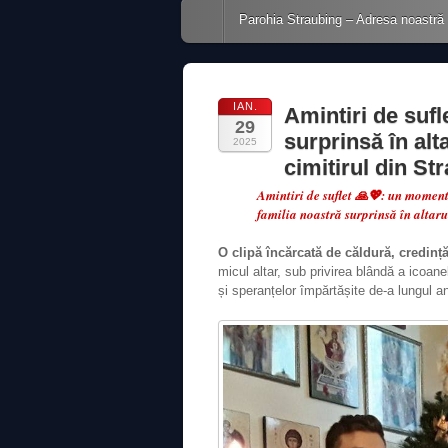
Main menu
Skip to content
Parohia Straubing – Adresa noastră
IAN.
Amintiri de sufl
29
surprinsă în alt
2025
cimitirul din St
Amintiri de suflet 🙏💖: un moment 
familia noastră surprinsă în altaru
O clipă încărcată de căldură, credință
micul altar, sub privirea blândă a icoan
și speranțelor împărtășite de-a lungul an