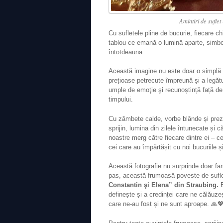
Amintiri de sufle
Cu sufletele pline de bucurie, fiecare chi
tablou ce emană o lumină aparte, simbol a
întotdeauna.
Această imagine nu este doar o simplă fo
prețioase petrecute împreună și a legătu
umple de emoţie şi recunoștință față de 
timpului.
Cu zâmbete calde, vorbe blânde și preze
sprijin, lumina din zilele întunecate ș
noastre merg către fiecare dintre ei – c
cei care au împărtășit cu noi bucuriile și
Această fotografie nu surprinde doar fam
pas, această frumoasă poveste de sufl
Constantin şi Elena” din Straubing.
E
definește și a credinței care ne călăuzeș
care ne-au fost și ne sunt aproape. 🙏