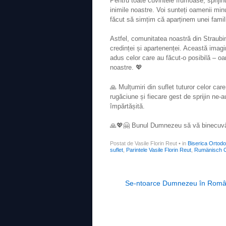
Pentru toate cuvintele frumoase, sprijinu
inimile noastre. Voi sunteți oamenii minu
făcut să simțim că aparținem unei familii
Astfel, comunitatea noastră din Straubing
credinței și apartenenței. Această imagi
adus celor care au făcut-o posibilă – o
noastre. 💖
🙏 Mulțumiri din suflet tuturor celor car
rugăciune și fiecare gest de sprijin ne-a
împărtășită.
🙏💖🤗 Bunul Dumnezeu să vă binecuvânt
Postat de Vasile Florin Reut
•
in
Biserica Ortod
suflet
,
Parintele Vasile Florin Reut
,
Rumänisch O
Post navigation
Se-ntoarce Dumnezeu în Româ