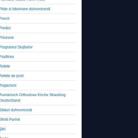
Pilde si Istorioare duhovnicesti
Poezii
Predici
Pricesne
Programul Slujbelor
Psaltirea
Retete
Retete de post
Rugaciuni
Rumänisch Orthodoxe Kirche Straubing
Deutschland
Sfaturi duhovnicesti
Sfintii Parinti
Ştiri