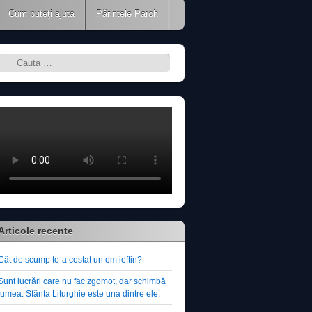
Cum puteţi ajuta
Părintele Paroh
Search
Articole recente
Cât de scump te-a costat un om ieftin?
Sunt lucrări care nu fac zgomot, dar schimbă
lumea. Sfânta Liturghie este una dintre ele.