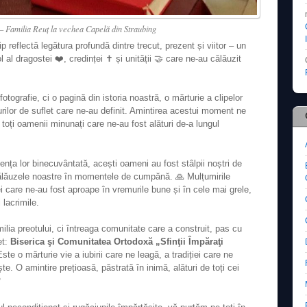
t – Familia Reuţ la vechea Capelă din Straubing
p reflectă legătura profundă dintre trecut, prezent și viitor – un
l dragostei ❤️, credinței ✝️ și unității 🤝 care ne-au călăuzit
tografie, ci o pagină din istoria noastră, o mărturie a clipelor
rilor de suflet care ne-au definit. Amintirea acestui moment ne
toți oamenii minunați care ne-au fost alături de-a lungul
nța lor binecuvântată, acești oameni au fost stâlpii noștri de
i călăuzele noastre în momentele de cumpănă. 🙏 Mulțumirile
ei care ne-au fost aproape în vremurile bune și în cele mai grele,
 lacrimile.
ilia preotului, ci întreaga comunitate care a construit, pas cu
et:
Biserica şi Comunitatea Ortodoxă „Sfinţii Împăraţi
ste o mărturie vie a iubirii care ne leagă, a tradiției care ne
te. O amintire prețioasă, păstrată în inimă, alături de toți cei
