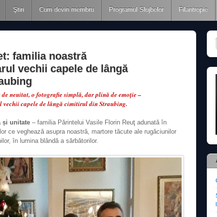
Ştiri
Cum devin membru
Programul Slujbelor
Filantropie
et: familia noastră
arul vechii capele de lângă
raubing
de neuitat, o fotografie simplă, dar plină de emoție –
l vechii capele de lângă cimitirul din Straubing.
 și unitate
– familia Părintelui Vasile Florin Reuţ adunată în
elor ce veghează asupra noastră, martore tăcute ale rugăciunilor
ilor, în lumina blândă a sărbătorilor.