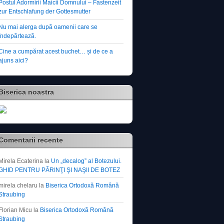
Postul Adormirii Maicii Domnului – Fastenzeit
zur Entschlafung der Gottesmutter
Nu mai alerga după oamenii care se
îndepărtează.
Cine a cumpărat acest buchet… și de ce a
ajuns aici?
Biserica noastra
Comentarii recente
Mirela Ecaterina
la
Un „decalog” al Botezului.
GHID PENTRU PĂRINŢI ŞI NAŞII DE BOTEZ
mirela chelaru
la
Biserica Ortodoxă Română
Straubing
Florian Micu
la
Biserica Ortodoxă Română
Straubing