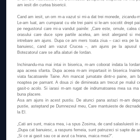
am iesit din curtea bisericii.
Cand am iesit, un om m-a vazut si mi-a dat trei monede, zicandu-mi
Le-am luat, am cumparat cu ele trei paini si le-am socotit drept pai
pe negustorul care mi-a vandut painile: „Care este, omule, calea c
orasului care duce spre partile acelea, am iesit alergand si m
intrebare am ajuns. Dupa ce am mers toata ziua – caci era pe la 
banuiesc, cand am vazut Crucea –, am ajuns pe la apusul soa
Botezatorul care se afla alaturi de Iordan.
Inchinandu-ma mai intai in biserica, m-am coborat indata la Iordan
apa aceea sfanta. Dupa aceea m-am impartasit in biserica Inainte
viata facatoarele Taine. Am mancat jumatate dintr-o paine, am 
noaptea pe pamant. A doua zi de dimineata am trecut pe malul c
gasit-o acolo. Si iarasi m-am rugat de indrumatoarea mea sa ma
buna placere.
Asa am ajuns in acest pustiu. De atunci pana astazi m-am depar
pustie, asteptand pe Dumnezeul meu, Care mantuieste de deznadejd
la El.
„Cati ani sunt, maica mea, i-a spus Zosima, de cand salasluiesti in 
„Dupa cat banuiesc, a raspuns femeia, sunt patruzeci si sapte de ani
„Si ce ai gasit sau ce ai avut ca hrana, maica mea?”.