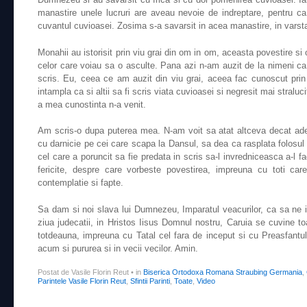
manastire unele lucruri are aveau nevoie de indreptare, pentru ca
cuvantul cuvioasei. Zosima s-a savarsit in acea manastire, in varsta
Monahii au istorisit prin viu grai din om in om, aceasta povestire si
celor care voiau sa o asculte. Pana azi n-am auzit de la nimeni ca
scris. Eu, ceea ce am auzit din viu grai, aceea fac cunoscut prin 
intampla ca si altii sa fi scris viata cuvioasei si negresit mai stral
a mea cunostinta n-a venit.
Am scris-o dupa puterea mea. N-am voit sa atat altceva decat ad
cu darnicie pe cei care scapa la Dansul, sa dea ca rasplata folosul c
cel care a poruncit sa fie predata in scris sa-l invredniceasca a-l fa
fericite, despre care vorbeste povestirea, impreuna cu toti car
contemplatie si fapte.
Sa dam si noi slava lui Dumnezeu, Imparatul veacurilor, ca sa ne
ziua judecatii, in Hristos Iisus Domnul nostru, Caruia se cuvine to
totdeauna, impreuna cu Tatal cel fara de inceput si cu Preasfantul
acum si pururea si in vecii vecilor. Amin.
Postat de Vasile Florin Reut
•
in
Biserica Ortodoxa Romana Straubing Germania
,
Parintele Vasile Florin Reut
,
Sfintii Parinti
,
Toate
,
Video