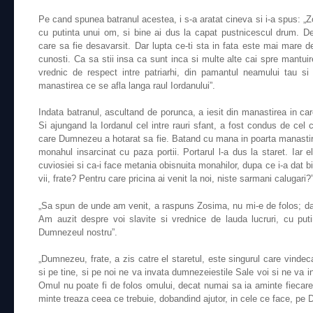
Pe cand spunea batranul acestea, i s-a aratat cineva si i-a spus: „Zo
cu putinta unui om, si bine ai dus la capat pustnicescul drum. De
care sa fie desavarsit. Dar lupta ce-ti sta in fata este mai mare
cunosti. Ca sa stii insa ca sunt inca si multe alte cai spre mantuir
vrednic de respect intre patriarhi, din pamantul neamului tau si 
manastirea ce se afla langa raul Iordanului”.
Indata batranul, ascultand de porunca, a iesit din manastirea in ca
Si ajungand la Iordanul cel intre rauri sfant, a fost condus de cel 
care Dumnezeu a hotarat sa fie. Batand cu mana in poarta manastirii 
monahul insarcinat cu paza portii. Portarul l-a dus la staret. Iar e
cuviosiei si ca-i face metania obisnuita monahilor, dupa ce i-a dat b
vii, frate? Pentru care pricina ai venit la noi, niste sarmani calugari?”
„Sa spun de unde am venit, a raspuns Zosima, nu mi-e de folos; dar
Am auzit despre voi slavite si vrednice de lauda lucruri, cu puti
Dumnezeul nostru”.
„Dumnezeu, frate, a zis catre el staretul, este singurul care vinde
si pe tine, si pe noi ne va invata dumnezeiestile Sale voi si ne va
Omul nu poate fi de folos omului, decat numai sa ia aminte fiecare
minte treaza ceea ce trebuie, dobandind ajutor, in cele ce face, p