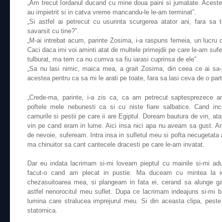
„Am trecut Iordanul ducand cu mine doua paini si jumatate. Acestea
au impietrit si in catva vreme mancandu-le le-am terminat”.
„Si astfel ai petrecut cu usurinta scurgerea atator ani, fara sa
savarsit cu tine?”.
„M-ai intrebat acum, parinte Zosima, i-a raspuns femeia, un lucru
Caci daca imi voi aminti atat de multele primejdii pe care le-am sufe
tulburat, ma tem ca nu cumva sa fiu iarasi cuprinsa de ele”.
„Sa nu lasi nimic, maica mea, a grait Zosima, din ceea ce ai sa-
acestea pentru ca sa mi le arati pe toate, fara sa lasi ceva de o part
„Crede-ma, parinte, i-a zis ca, ca am petrecut saptesprezece a
poftele mele nebunesti ca si cu niste fiare salbatice. Cand i
carnurile si pestii pe care ii are Egiptul. Doream bautura de vin, a
vin pe cand eram in lume. Aici insa nici apa nu aveam sa gust. Ar
de nevoie, sufeream. Intra insa in sufletul meu si pofta necugetata 
ma chinuitor sa cant cantecele dracesti pe care le-am invatat.
Dar eu indata lacrimam si-mi loveam pieptul cu mainile si-mi a
facut-o cand am plecat in pustie. Ma duceam cu mintea la 
chezasuitoarea mea, si plangeam in fata ei, cerand sa alunge ga
astfel nenorocitul meu suflet. Dupa ce lacrimam indeajuns si-mi 
lumina care stralucea imprejurul meu. Si din aceasta clipa, peste
statornica.