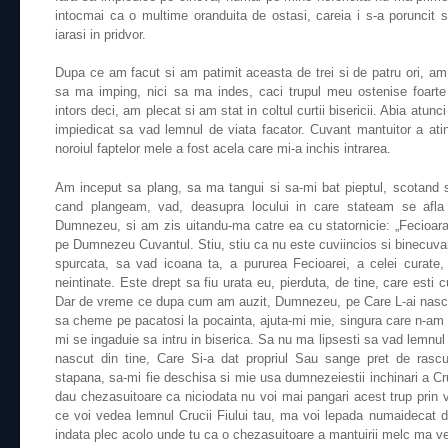
intocmai ca o multime oranduita de ostasi, careia i s-a poruncit 
iarasi in pridvor.
Dupa ce am facut si am patimit aceasta de trei si de patru ori, am
sa ma imping, nici sa ma indes, caci trupul meu ostenise foarte 
intors deci, am plecat si am stat in coltul curtii bisericii. Abia atunc
impiedicat sa vad lemnul de viata facator. Cuvant mantuitor a atin
noroiul faptelor mele a fost acela care mi-a inchis intrarea.
Am inceput sa plang, sa ma tangui si sa-mi bat pieptul, scotand 
cand plangeam, vad, deasupra locului in care stateam se afla
Dumnezeu, si am zis uitandu-ma catre ea cu statornicie: „Fecioar
pe Dumnezeu Cuvantul. Stiu, stiu ca nu este cuviincios si binecuvan
spurcata, sa vad icoana ta, a pururea Fecioarei, a celei curate, c
neintinate. Este drept sa fiu urata eu, pierduta, de tine, care esti 
Dar de vreme ce dupa cum am auzit, Dumnezeu, pe Care L-ai nascu
sa cheme pe pacatosi la pocainta, ajuta-mi mie, singura care n-am 
mi se ingaduie sa intru in biserica. Sa nu ma lipsesti sa vad lemnul
nascut din tine, Care Si-a dat propriul Sau sange pret de rasc
stapana, sa-mi fie deschisa si mie usa dumnezeiestii inchinari a Cr
dau chezasuitoare ca niciodata nu voi mai pangari acest trup prin 
ce voi vedea lemnul Crucii Fiului tau, ma voi lepada numaidecat d
indata plec acolo unde tu ca o chezasuitoare a mantuirii melc ma ve