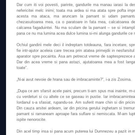
Dar cum iti voi povesti, parinte, gandurile ma manau iarasi la des
nefericitei melc inimi; toata ma ardea si ma atata spre pofta imp
acesta ma ataca, ma aruncam la pamant si udam pamantul 
chezasuitoarea mea, ca o paratoare in fata mea, calcatoarea d
calcarea fagaduintei. Nu ma sculam de la pamant – se si intampl
pana ce nu ma lumina acea dulce lumina si-mi alunga gandurile ce 
Ochiul gandirii mele deci il indreptam totdeauna, fara incetare, s
fie intr-ajutor aceleia care trecea prin atatea primejdii in nesfarsit
aparator spre pocainta. Asa am petrecut vreme de saptesprezece an
Dar din acea vreme si pana astazi, ajutatoarea mea a fost langa
toate”.
„N-ai avut nevoie de hrana sau de imbracaminte?”, i-a zis Zosima.
„Dupa ce am sfarsit acele paini, precum ti-am spus mai inainte, m-
cu verdeturi si cu altele ce se gaseau in pustie. Iar imbracamint
Iordanul s-a sfasiat, rupandu-se. Am suferit mare chin si din pricina 
Din cauza arsitei ardeam, iar din pricina gerului inghetam si trem
pamant si ramaneam aproape fara suflare si nemiscata. M-am luptat
ispite nenorocite.
Din acel timp insa si pana acum puterea lui Dumnezeu a pazit in mu