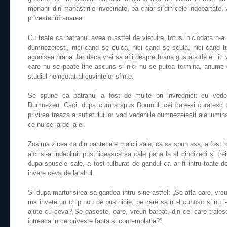
monahii din manastirile invecinate, ba chiar si din cele indepartate, 
priveste infranarea.
Cu toate ca batranul avea o astfel de vietuire, totusi niciodata n-a
dumnezeiesti, nici cand se culca, nici cand se scula, nici cand ti
agonisea hrana. Iar daca vrei sa afli despre hrana gustata de el, iti
care nu se poate tine ascuns si nici nu se putea termina, anume c
studiul neincetat al cuvintelor sfinte.
Se spune ca batranul a fost de multe ori invrednicit cu veden
Dumnezeu. Caci, dupa cum a spus Domnul, cei care-si curatesc tru
privirea treaza a sufletului lor vad vedeniile dumnezeiesti ale lumina
ce nu se ia de la ei.
Zosima zicea ca din pantecele maicii sale, ca sa spun asa, a fost ho
aici si-a indeplinit pustniceasca sa cale pana la al cincizeci si tre
dupa spusele sale, a fost tulburat de gandul ca ar fi intru toate 
invete ceva de la altul.
Si dupa marturisirea sa gandea intru sine astfel: „Se afla oare, v
ma invete un chip nou de pustnicie, pe care sa nu-l cunosc si nu l
ajute cu ceva? Se gaseste, oare, vreun barbat, din cei care traies
intreaca in ce priveste fapta si contemplatia?”.