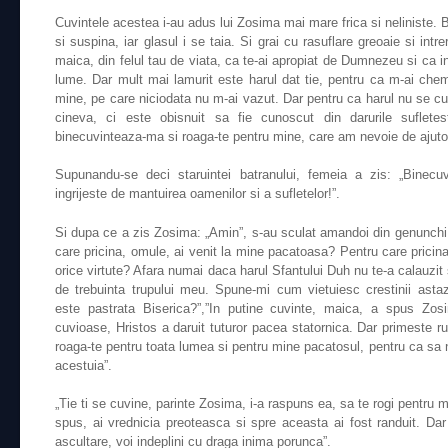
Cuvintele acestea i-au adus lui Zosima mai mare frica si neliniste. 
si suspina, iar glasul i se taia. Si grai cu rasuflare greoaie si int
maica, din felul tau de viata, ca te-ai apropiat de Dumnezeu si ca i
lume. Dar mult mai lamurit este harul dat tie, pentru ca m-ai ch
mine, pe care niciodata nu m-ai vazut. Dar pentru ca harul nu se cun
cineva, ci este obisnuit sa fie cunoscut din darurile suflete
binecuvinteaza-ma si roaga-te pentru mine, care am nevoie de ajutor
Supunandu-se deci staruintei batranului, femeia a zis: „Bine
ingrijeste de mantuirea oamenilor si a sufletelor!”.
Si dupa ce a zis Zosima: „Amin”, s-au sculat amandoi din genunchi, 
care pricina, omule, ai venit la mine pacatoasa? Pentru care pricina
orice virtute? Afara numai daca harul Sfantului Duh nu te-a calauzit 
de trebuinta trupului meu. Spune-mi cum vietuiesc crestinii as
este pastrata Biserica?”,”In putine cuvinte, maica, a spus Zosi
cuvioase, Hristos a daruit tuturor pacea statornica. Dar primeste r
roaga-te pentru toata lumea si pentru mine pacatosul, pentru ca sa nu
acestuia”.
„Tie ti se cuvine, parinte Zosima, i-a raspuns ea, sa te rogi pentru m
spus, ai vrednicia preoteasca si spre aceasta ai fost randuit. D
ascultare, voi indeplini cu draga inima porunca”.