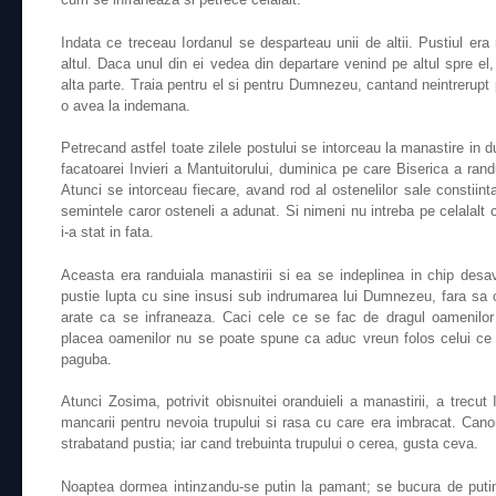
Indata ce treceau Iordanul se desparteau unii de altii. Pustiul era
altul. Daca unul din ei vedea din departare venind pe altul spre e
alta parte. Traia pentru el si pentru Dumnezeu, cantand neintrerupt
o avea la indemana.
Petrecand astfel toate zilele postului se intorceau la manastire in d
facatoarei Invieri a Mantuitorului, duminica pe care Biserica a rand
Atunci se intorceau fiecare, avand rod al ostenelilor sale constiin
semintele caror osteneli a adunat. Si nimeni nu intreba pe celalalt 
i-a stat in fata.
Aceasta era randuiala manastirii si ea se indeplinea in chip desav
pustie lupta cu sine insusi sub indrumarea lui Dumnezeu, fara sa c
arate ca se infraneaza. Caci cele ce se fac de dragul oamenilo
placea oamenilor nu se poate spune ca aduc vreun folos celui ce 
paguba.
Atunci Zosima, potrivit obisnuitei oranduieli a manastirii, a trecut
mancarii pentru nevoia trupului si rasa cu care era imbracat. Cano
strabatand pustia; iar cand trebuinta trupului o cerea, gusta ceva.
Noaptea dormea intinzandu-se putin la pamant; se bucura de puti