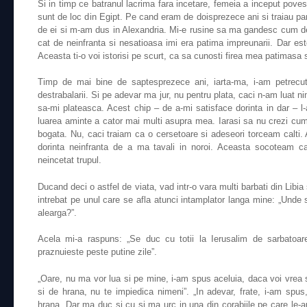
Si in timp ce batranul lacrima fara incetare, femeia a inceput povesti
sunt de loc din Egipt. Pe cand eram de doisprezece ani si traiau par
de ei si m-am dus in Alexandria. Mi-e rusine sa ma gandesc cum de 
cat de neinfranta si nesatioasa imi era patima impreunarii. Dar es
Aceasta ti-o voi istorisi pe scurt, ca sa cunosti firea mea patimasa 
Timp de mai bine de saptesprezece ani, iarta-ma, i-am petrecut
destrabalarii. Si pe adevar ma jur, nu pentru plata, caci n-am luat ni
sa-mi plateasca. Acest chip – de a-mi satisface dorinta in dar – l
luarea aminte a cator mai multi asupra mea. Iarasi sa nu crezi c
bogata. Nu, caci traiam ca o cersetoare si adeseori torceam calti.
dorinta neinfranta de a ma tavali in noroi. Aceasta socoteam ca 
neincetat trupul.
Ducand deci o astfel de viata, vad intr-o vara multi barbati din Libi
intrebat pe unul care se afla atunci intamplator langa mine: „Unde 
alearga?”.
Acela mi-a raspuns: „Se duc cu totii la Ierusalim de sarbatoarea
praznuieste peste putine zile”.
„Oare, nu ma vor lua si pe mine, i-am spus aceluia, daca voi vrea 
si de hrana, nu te impiedica nimeni”. „In adevar, frate, i-am spus
hrana. Dar ma duc si cu si ma urc in una din corabiile pe care le-a