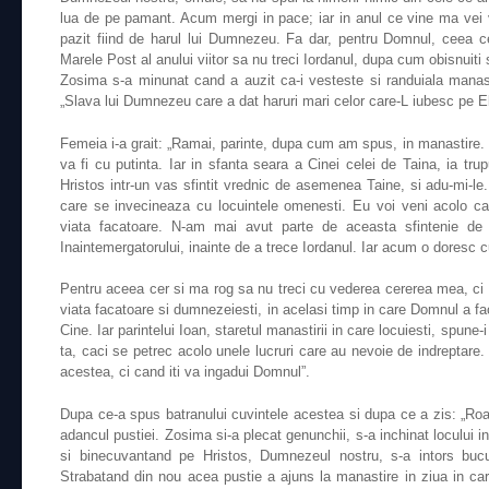
lua de pe pamant. Acum mergi in pace; iar in anul ce vine ma vei v
pazit fiind de harul lui Dumnezeu. Fa dar, pentru Domnul, ceea c
Marele Post al anului viitor sa nu treci Iordanul, dupa cum obisnuiti 
Zosima s-a minunat cand a auzit ca-i vesteste si randuiala manast
„Slava lui Dumnezeu care a dat haruri mari celor care-L iubesc pe El
Femeia i-a grait: „Ramai, parinte, dupa cum am spus, in manastire. C
va fi cu putinta. Iar in sfanta seara a Cinei celei de Taina, ia trup
Hristos intr-un vas sfintit vrednic de asemenea Taine, si adu-mi-le.
care se invecineaza cu locuintele omenesti. Eu voi veni acolo c
viata facatoare. N-am mai avut parte de aceasta sfintenie de
Inaintemergatorului, inainte de a trece Iordanul. Iar acum o doresc 
Pentru aceea cer si ma rog sa nu treci cu vederea cererea mea, c
viata facatoare si dumnezeiesti, in acelasi timp in care Domnul a fa
Cine. Iar parintelui Ioan, staretul manastirii in care locuiesti, spune-
ta, caci se petrec acolo unele lucruri care au nevoie de indreptare
acestea, ci cand iti va ingadui Domnul”.
Dupa ce-a spus batranului cuvintele acestea si dupa ce a zis: „Roaga
adancul pustiei. Zosima si-a plecat genunchii, s-a inchinat locului in
si binecuvantand pe Hristos, Dumnezeul nostru, s-a intors bucu
Strabatand din nou acea pustie a ajuns la manastire in ziua in ca