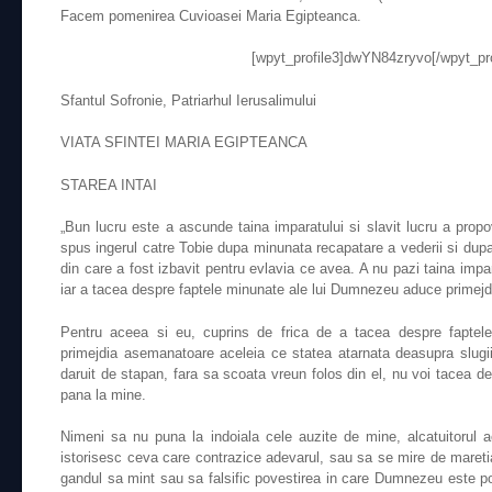
Facem pomenirea Cuvioasei Maria Egipteanca.
[wpyt_profile3]dwYN84zryvo[/wpyt_pro
Sfantul Sofronie, Patriarhul Ierusalimului
VIATA SFINTEI MARIA EGIPTEANCA
STAREA INTAI
„Bun lucru este a ascunde taina imparatului si slavit lucru a prop
spus ingerul catre Tobie dupa minunata recapatare a vederii si dupa 
din care a fost izbavit pentru evlavia ce avea. A nu pazi taina impa
iar a tacea despre faptele minunate ale lui Dumnezeu aduce primejdi
Pentru aceea si eu, cuprins de frica de a tacea despre fapte
primejdia asemanatoare aceleia ce statea atarnata deasupra slugii
daruit de stapan, fara sa scoata vreun folos din el, nu voi tacea d
pana la mine.
Nimeni sa nu puna la indoiala cele auzite de mine, alcatuitorul ac
istorisesc ceva care contrazice adevarul, sau sa se mire de mareti
gandul sa mint sau sa falsific povestirea in care Dumnezeu este p