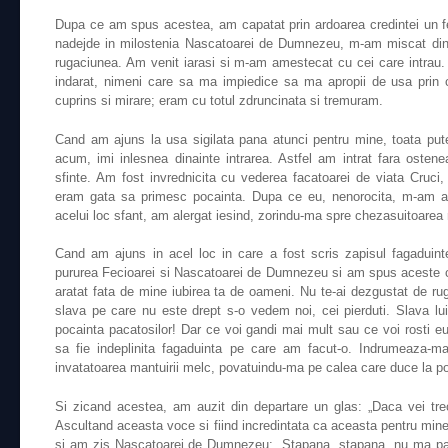
Dupa ce am spus acestea, am capatat prin ardoarea credintei un fel
nadejde in milostenia Nascatoarei de Dumnezeu, m-am miscat din
rugaciunea. Am venit iarasi si m-am amestecat cu cei care intrau
indarat, nimeni care sa ma impiedice sa ma apropii de usa prin c
cuprins si mirare; eram cu totul zdruncinata si tremuram.
Cand am ajuns la usa sigilata pana atunci pentru mine, toata put
acum, imi inlesnea dinainte intrarea. Astfel am intrat fara ostene
sfinte. Am fost invrednicita cu vederea facatoarei de viata Cruc
eram gata sa primesc pocainta. Dupa ce eu, nenorocita, m-am a
acelui loc sfant, am alergat iesind, zorindu-ma spre chezasuitoarea
Cand am ajuns in acel loc in care a fost scris zapisul fagaduint
pururea Fecioarei si Nascatoarei de Dumnezeu si am spus aceste cu
aratat fata de mine iubirea ta de oameni. Nu te-ai dezgustat de ru
slava pe care nu este drept s-o vedem noi, cei pierduti. Slava l
pocainta pacatosilor! Dar ce voi gandi mai mult sau ce voi rosti e
sa fie indeplinita fagaduinta pe care am facut-o. Indrumeaza-
invatatoarea mantuirii melc, povatuindu-ma pe calea care duce la po
Si zicand acestea, am auzit din departare un glas: „Daca vei tre
Ascultand aceasta voce si fiind incredintata ca aceasta pentru mine 
si am zis Nascatoarei de Dumnezeu: „Stapana, stapana, nu ma par