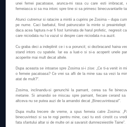
unei femei pacatoase, arunca-mi rasa cu care esti imbracat,
femeiasca si sa ma intorc spre tine si sa primesc binecuvantarile tal
Atunci cutremur si ratacire a mintii a cuprins pe Zosima – dupa cu
pe nume. Caci barbatul, fiind patrunzator la minte si preaintelep
daca acea faptura n-ar fi fost luminata de harul profetic, negresit c
care niciodata nu l-a vazut si despre care niciodata n-a auzit.
Cu graba deci a indeplinit ce i s-a poruncit; si dezbracand haina ve
stand intors cu spatele. Iar ea a luat-o si si-a acoperit unele part
acoperite mai mult decat altele.
Dupa aceasta se intoarse spre Zosima si-i zise: „Ce ti-a venit in 
o femeie pacatoasa? Ce vrei sa afli de la mine sau sa vezi la min
atat de mult?”.
Zosima, inclinandu-si genunchii la pamant, cerea sa fie binecuv
metanie. Si amandoi se miscau spre pamant, fiecare cerand sa f
altceva nu se putea auzi de la amandoi decat „Binecuvinteaza!”.
Dupa multa trecere de vreme, a spus femeia catre Zosima: „Pa
binecuvintezi si sa te rogi pentru mine, caci tu esti cinstit cu vredn
fata sfantului altar si de multe ori ai savarsit dumnezeiestile Taine”.