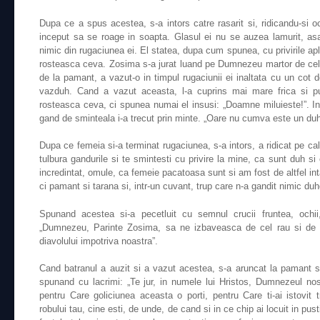
Dupa ce a spus acestea, s-a intors catre rasarit si, ridicandu-si oc
inceput sa se roage in soapta. Glasul ei nu se auzea lamurit, as
nimic din rugaciunea ei. El statea, dupa cum spunea, cu privirile ap
rosteasca ceva. Zosima s-a jurat luand pe Dumnezeu martor de cele 
de la pamant, a vazut-o in timpul rugaciunii ei inaltata cu un cot 
vazduh. Cand a vazut aceasta, l-a cuprins mai mare frica si pu
rosteasca ceva, ci spunea numai el insusi: „Doamne miluieste!”. In
gand de sminteala i-a trecut prin minte. „Oare nu cumva este un duh
Dupa ce femeia si-a terminat rugaciunea, s-a intors, a ridicat pe calu
tulbura gandurile si te smintesti cu privire la mine, ca sunt duh s
incredintat, omule, ca femeie pacatoasa sunt si am fost de altfel in
ci pamant si tarana si, intr-un cuvant, trup care n-a gandit nimic du
Spunand acestea si-a pecetluit cu semnul crucii fruntea, ochii,
„Dumnezeu, Parinte Zosima, sa ne izbaveasca de cel rau si de la
diavolului impotriva noastra”.
Cand batranul a auzit si a vazut acestea, s-a aruncat la pamant si
spunand cu lacrimi: „Te jur, in numele lui Hristos, Dumnezeul no
pentru Care goliciunea aceasta o porti, pentru Care ti-ai istovit
robului tau, cine esti, de unde, de cand si in ce chip ai locuit in pu