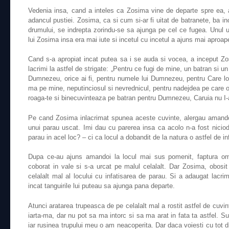
Vedenia insa, cand a inteles ca Zosima vine de departe spre ea, 
adancul pustiei. Zosima, ca si cum si-ar fi uitat de batranete, ba 
drumului, se indrepta zorindu-se sa ajunga pe cel ce fugea. Unul u
lui Zosima insa era mai iute si incetul cu incetul a ajuns mai aproap
Cand s-a apropiat incat putea sa i se auda si vocea, a inceput Z
lacrimi la astfel de strigate: „Pentru ce fugi de mine, un batran si u
Dumnezeu, orice ai fi, pentru numele lui Dumnezeu, pentru Care loc
ma pe mine, neputinciosul si nevrednicul, pentru nadejdea pe care o a
roaga-te si binecuvinteaza pe batran pentru Dumnezeu, Caruia nu I-a
Pe cand Zosima inlacrimat spunea aceste cuvinte, alergau amandoi
unui parau uscat. Imi dau cu parerea insa ca acolo n-a fost nicio
parau in acel loc? – ci ca locul a dobandit de la natura o astfel de in
Dupa ce-au ajuns amandoi la locul mai sus pomenit, faptura om
coborat in vale si s-a urcat pe malul celalalt. Dar Zosima, obosi
celalalt mal al locului cu infatisarea de parau. Si a adaugat lacrim
incat tanguirile lui puteau sa ajunga pana departe.
Atunci aratarea trupeasca de pe celalalt mal a rostit astfel de cuvi
iarta-ma, dar nu pot sa ma intorc si sa ma arat in fata ta astfel. S
iar rusinea trupului meu o am neacoperita. Dar daca voiesti cu tot d