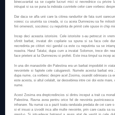
binecuvantat sa se cugete lucruri mici si nevrednice cu privire 
intrupat si sa se puna la indoiala cuvintele celor care vorbesc despr
Dar daca se afla unii care la citirea randurilor de fata sunt oarecum
voiesc cu usurinta sa creada, si cu aceia Dumnezeu sa fie milostiv
firii omenesti, socotesc cu neputinta de primit cele spuse in chip 
Incep deci aceasta istorisire. Cele istorisite s-au petrecut in vre
sfintit barbat, invatat din copilarie sa spuna si sa faca cele d
necredinta pe cititori nici gandul ca este cu neputinta sa se int
noastra. Harul Tatalui, dupa cum a invatat Solomon, trece din ne
face prieteni ai lui Dumnezeu si profeti. Este insa timpul sa incep ac
In una din manastirile din Palestina era un barbat impodobit in viata
nevointele si faptele cele calugaresti. Numele acestui barbat er
dupa nume, ca vorbesc despre acel Zosima, osandit odinioara ca ereti
este acesta, si altul celalalt, iar deosebirea intre cei doi este mare
nume.
Acest Zosima era dreptcredincios si dintru inceput a trait ca monah
Palestina. Ravna avea pentru orice fel de nevointa pustniceasca s
infranare. Nu numai ca a pazit toata randuiala predata de cei care s-
si el insusi a izvodit inca alte multe nevointe, prin care cauta sa su
gresit-o. Si intr-adevar batranul a ajuns atat de vestit in cele du