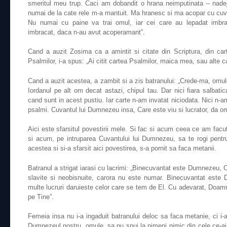
smeritul meu trup. Caci am dobandit o hrana neimputinata – nade
numai de la cate rele m-a mantuit. Ma hranesc si ma acopar cu cuva
Nu numai cu paine va trai omul, iar cei care au lepadat imbra
imbracat, daca n-au avut acoperamant”.
Cand a auzit Zosima ca a amintit si citate din Scriptura, din cart
Psalmilor, i-a spus: „Ai citit cartea Psalmilor, maica mea, sau alte ca
Cand a auzit acestea, a zambit si a zis batranului: „Crede-ma, omu
Iordanul pe alt om decat astazi, chipul tau. Dar nici fiara salbatic
cand sunt in acest pustiu. Iar carte n-am invatat niciodata. Nici n-
psalmi. Cuvantul lui Dumnezeu insa, Care este viu si lucrator, da om
Aici este sfarsitul povestirii mele. Si fac si acum ceea ce am facu
si acum, pe intruparea Cuvantului lui Dumnezeu, sa te rogi pen
acestea si si-a sfarsit aici povestirea, s-a pornit sa faca metanii.
Batranul a strigat iarasi cu lacrimi: „Binecuvantat este Dumnezeu, C
slavite si neobisnuite, carora nu este numar. Binecuvantat este
multe lucruri daruieste celor care se tem de El. Cu adevarat, Doamn
pe Tine”.
Femeia insa nu i-a ingaduit batranului deloc sa faca metanie, ci i-a
Dumnezeul nostru, omule, sa nu spui la nimeni nimic din cele ce-