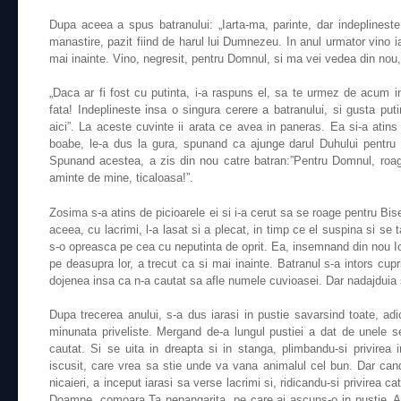
Dupa aceea a spus batranului: „Iarta-ma, parinte, dar indeplinest
manastire, pazit fiind de harul lui Dumnezeu. In anul urmator vino ia
mai inainte. Vino, negresit, pentru Domnul, si ma vei vedea din no
„Daca ar fi fost cu putinta, i-a raspuns el, sa te urmez de acum in
fata! Indeplineste insa o singura cerere a batranului, si gusta pu
aici”. La aceste cuvinte ii arata ce avea in paneras. Ea si-a atins v
boabe, le-a dus la gura, spunand ca ajunge darul Duhului pentru a 
Spunand acestea, a zis din nou catre batran:”Pentru Domnul, roaga
aminte de mine, ticaloasa!”.
Zosima s-a atins de picioarele ei si i-a cerut sa se roage pentru Bis
aceea, cu lacrimi, l-a lasat si a plecat, in timp ce el suspina si se
s-o opreasca pe cea cu neputinta de oprit. Ea, insemnand din nou I
pe deasupra lor, a trecut ca si mai inainte. Batranul s-a intors cup
dojenea insa ca n-a cautat sa afle numele cuvioasei. Dar nadajduia s
Dupa trecerea anului, s-a dus iarasi in pustie savarsind toate, ad
minunata priveliste. Mergand de-a lungul pustiei a dat de unele s
cautat. Si se uita in dreapta si in stanga, plimbandu-si privirea 
iscusit, care vrea sa stie unde va vana animalul cel bun. Dar ca
nicaieri, a inceput iarasi sa verse lacrimi si, ridicandu-si privirea c
Doamne, comoara Ta nepangarita, pe care ai ascuns-o in pustie. Ara