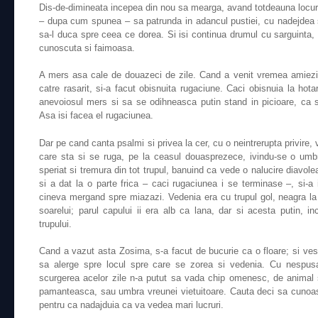
Dis-de-dimineata incepea din nou sa mearga, avand totdeauna locuri
– dupa cum spunea – sa patrunda in adancul pustiei, cu nadejdea 
sa-l duca spre ceea ce dorea. Si isi continua drumul cu sarguinta, c
cunoscuta si faimoasa.
A mers asa cale de douazeci de zile. Cand a venit vremea amiezii s
catre rasarit, si-a facut obisnuita rugaciune. Caci obisnuia la hotar
anevoiosul mers si sa se odihneasca putin stand in picioare, ca 
Asa isi facea el rugaciunea.
Dar pe cand canta psalmi si privea la cer, cu o neintrerupta privire, 
care sta si se ruga, pe la ceasul douasprezece, ivindu-se o umb
speriat si tremura din tot trupul, banuind ca vede o nalucire diavol
si a dat la o parte frica – caci rugaciunea i se terminase –, si-a i
cineva mergand spre miazazi. Vedenia era cu trupul gol, neagra la tr
soarelui; parul capului ii era alb ca lana, dar si acesta putin, 
trupului.
Cand a vazut asta Zosima, s-a facut de bucurie ca o floare; si vesel
sa alerge spre locul spre care se zorea si vedenia. Cu nespusa
scurgerea acelor zile n-a putut sa vada chip omenesc, de animal
pamanteasca, sau umbra vreunei vietuitoare. Cauta deci sa cunoas
pentru ca nadajduia ca va vedea mari lucruri.