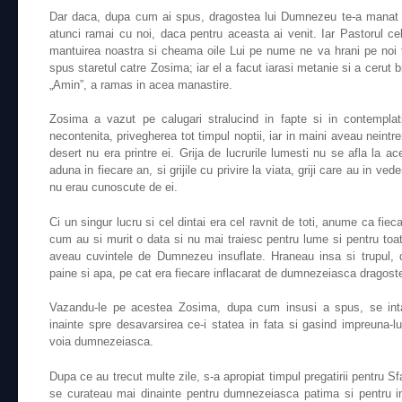
Dar daca, dupa cum ai spus, dragostea lui Dumnezeu te-a manat sa
atunci ramai cu noi, daca pentru aceasta ai venit. Iar Pastorul ce
mantuirea noastra si cheama oile Lui pe nume ne va hrani pe noi t
spus staretul catre Zosima; iar el a facut iarasi metanie si a cerut
„Amin”, a ramas in acea manastire.
Zosima a vazut pe calugari stralucind in fapte si in contemplat
necontenita, privegherea tot timpul noptii, iar in maini aveau neintre
desert nu era printre ei. Grija de lucrurile lumesti nu se afla la a
aduna in fiecare an, si grijile cu privire la viata, griji care au in v
nu erau cunoscute de ei.
Ci un singur lucru si cel dintai era cel ravnit de toti, anume ca fiec
cum au si murit o data si nu mai traiesc pentru lume si pentru toa
aveau cuvintele de Dumnezeu insuflate. Hraneau insa si trupul, 
paine si apa, pe cat era fiecare inflacarat de dumnezeiasca dragost
Vazandu-le pe acestea Zosima, dupa cum insusi a spus, se intar
inainte spre desavarsirea ce-i statea in fata si gasind impreuna-l
voia dumnezeiasca.
Dupa ce au trecut multe zile, s-a apropiat timpul pregatirii pentru S
se curateau mai dinainte pentru dumnezeiasca patima si pentru inch