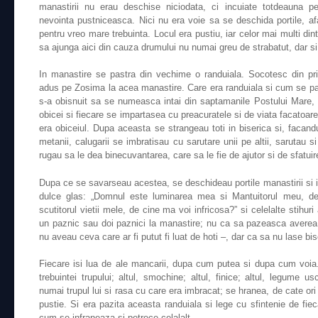
manastirii nu erau deschise niciodata, ci incuiate totdeauna p
nevointa pustniceasca. Nici nu era voie sa se deschida portile, 
pentru vreo mare trebuinta. Locul era pustiu, iar celor mai multi din
sa ajunga aici din cauza drumului nu numai greu de strabatut, dar s
In manastire se pastra din vechime o randuiala. Socotesc din pr
adus pe Zosima la acea manastire. Care era randuiala si cum se pa
s-a obisnuit sa se numeasca intai din saptamanile Postului Mare,
obicei si fiecare se impartasea cu preacuratele si de viata facatoa
era obiceiul. Dupa aceasta se strangeau toti in biserica si, facan
metanii, calugarii se imbratisau cu sarutare unii pe altii, sarutau s
rugau sa le dea binecuvantarea, care sa le fie de ajutor si de sfatuir
Dupa ce se savarseau acestea, se deschideau portile manastirii si 
dulce glas: „Domnul este luminarea mea si Mantuitorul meu, 
scutitorul vietii mele, de cine ma voi infricosa?” si celelalte stihur
un paznic sau doi paznici la manastire; nu ca sa pazeasca averea c
nu aveau ceva care ar fi putut fi luat de hoti –, dar ca sa nu lase b
Fiecare isi lua de ale mancarii, dupa cum putea si dupa cum voia
trebuintei trupului; altul, smochine; altul, finice; altul, legume u
numai trupul lui si rasa cu care era imbracat; se hranea, de cate ori fi
pustie. Si era pazita aceasta randuiala si lege cu sfintenie de fiec
cum se infraneaza si petrece celalalt.