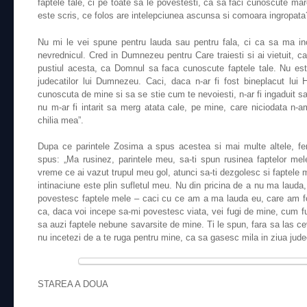
faptele tale, ci pe toate sa le povestesti, ca sa faci cunoscute m
este scris, ce folos are intelepciunea ascunsa si comoara ingropat
Nu mi le vei spune pentru lauda sau pentru fala, ci ca sa ma inc
nevrednicul. Cred in Dumnezeu pentru Care traiesti si ai vietuit, c
pustiul acesta, ca Domnul sa faca cunoscute faptele tale. Nu est
judecatilor lui Dumnezeu. Caci, daca n-ar fi fost bineplacut lui
cunoscuta de mine si sa se stie cum te nevoiesti, n-ar fi ingaduit sa
nu m-ar fi intarit sa merg atata cale, pe mine, care niciodata n-a
chilia mea”.
Dupa ce parintele Zosima a spus acestea si mai multe altele, fem
spus: „Ma rusinez, parintele meu, sa-ti spun rusinea faptelor me
vreme ce ai vazut trupul meu gol, atunci sa-ti dezgolesc si faptele 
intinaciune este plin sufletul meu. Nu din pricina de a nu ma lauda
povestesc faptele mele – caci cu ce am a ma lauda eu, care am fos
ca, daca voi incepe sa-mi povestesc viata, vei fugi de mine, cum fu
sa auzi faptele nebune savarsite de mine. Ti le spun, fara sa las cev
nu incetezi de a te ruga pentru mine, ca sa gasesc mila in ziua judec
STAREA A DOUA