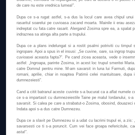
de care nu este vrednica lumea!”.
Dupa ce s-a rugat astfel, s-a dus la locul care avea chipul unui
rasaritul soarelui pe cuvioasa zacand moarta. Mainile ii erau asezat
indreptat cu fata catre rasarit. Alergand Zosima spre ea, a spalat pic
indraznea sa atinga alta parte a trupului.
Dupa ce a plans indelungat si a rostit psalmi potriviti cu timpul 
ingropare. Apoi a spus in el insusi: „Se cuvine, oare, sa ingrop trup
cuvioasei aceasta fapta?”. Pe cand zicea aceasta, vede o insemn
astfel: „Ingroapa, parinte Zosima, in acest loc trupul smeritei Mari
catre Domnul pentru mine. M-am savarsit in luna lui Farmuti, dupa
romani, aprilie, chiar in noaptea Patimii celei mantuitoare, dupa 
dumnezeiesti”.
Cand a citit batranul aceste cuvinte s-a bucurat ca a aflat numele c
ce s-a impartasit cu dumnezeiestile Taine pe malul Iordanului, s-a
savarsit. Si calea pe care a strabatut-o Zosima, obosind, douazeci d
Indata apoi s-a dus catre Dumnezeu.
Dupa ce a slavit pe Dumnezeu si a udat cu lacrimi trupul ei, a zis:
savarsesti ce ti s-a poruncit. Cum vei face groapa nefericitule, cac
asta!”.