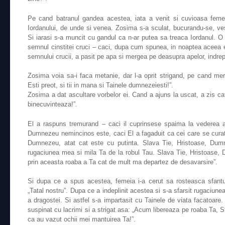
Pe cand batranul gandea acestea, iata a venit si cuvioasa feme
Iordanului, de unde si venea. Zosima s-a sculat, bucurandu-se, v
Si iarasi s-a muncit cu gandul ca n-ar putea sa treaca Iordanul. 
semnul cinstitei cruci – caci, dupa cum spunea, in noaptea aceea e
semnului crucii, a pasit pe apa si mergea pe deasupra apelor, indrep
Zosima voia sa-i faca metanie, dar l-a oprit strigand, pe cand mer
Esti preot, si tii in mana si Tainele dumnezeiesti!”.
Zosima a dat ascultare vorbelor ei. Cand a ajuns la uscat, a zis cat
binecuvinteaza!”.
El a raspuns tremurand – caci il cuprinsese spaima la vederea 
Dumnezeu nemincinos este, caci El a fagaduit ca cei care se curat
Dumnezeu, atat cat este cu putinta. Slava Tie, Hristoase, Dumn
rugaciunea mea si mila Ta de la robul Tau. Slava Tie, Hristoase, 
prin aceasta roaba a Ta cat de mult ma departez de desavarsire”.
Si dupa ce a spus acestea, femeia i-a cerut sa rosteasca sfantul
„Tatal nostru”. Dupa ce a indeplinit acestea si s-a sfarsit rugaciunea
a dragostei. Si astfel s-a impartasit cu Tainele de viata facatoare. 
suspinat cu lacrimi si a strigat asa: „Acum libereaza pe roaba Ta, 
ca au vazut ochii mei mantuirea Ta!”.