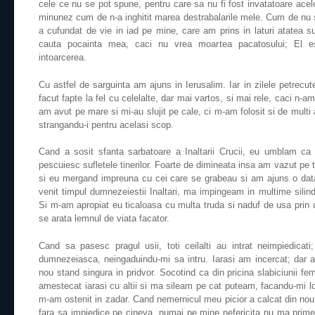
cele ce nu se pot spune, pentru care sa nu fi fost invatatoare acel
minunez cum de n-a inghitit marea destrabalarile mele. Cum de nu 
a cufundat de vie in iad pe mine, care am prins in laturi atatea
cauta pocainta mea, caci nu vrea moartea pacatosului; El es
intoarcerea.
Cu astfel de sarguinta am ajuns in Ierusalim. Iar in zilele petrecut
facut fapte la fel cu celelalte, dar mai vartos, si mai rele, caci n-am 
am avut pe mare si mi-au slujit pe cale, ci m-am folosit si de multi alt
strangandu-i pentru acelasi scop.
Cand a sosit sfanta sarbatoare a Inaltarii Crucii, eu umblam ca 
pescuiesc sufletele tinerilor. Foarte de dimineata insa am vazut pe t
si eu mergand impreuna cu cei care se grabeau si am ajuns o data c
venit timpul dumnezeiestii Inaltari, ma impingeam in multime silin
Si m-am apropiat eu ticaloasa cu multa truda si naduf de usa prin c
se arata lemnul de viata facator.
Cand sa pasesc pragul usii, toti ceilalti au intrat neimpiedicat
dumnezeiasca, neingaduindu-mi sa intru. Iarasi am incercat; dar 
nou stand singura in pridvor. Socotind ca din pricina slabiciunii f
amestecat iarasi cu altii si ma sileam pe cat puteam, facandu-mi 
m-am ostenit in zadar. Cand nemernicul meu picior a calcat din nou p
fara sa impiedice pe cineva, numai pe mine nefericita nu ma prime