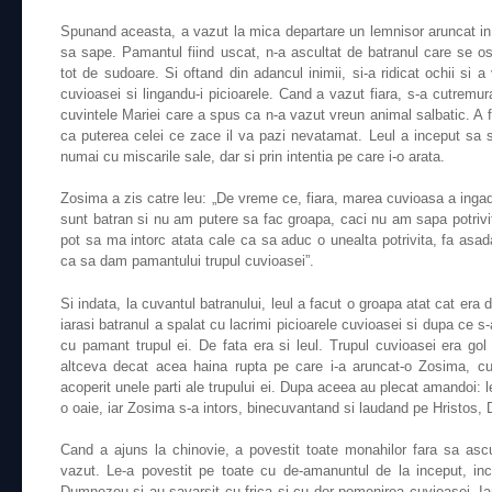
Spunand aceasta, a vazut la mica departare un lemnisor aruncat in p
sa sape. Pamantul fiind uscat, n-a ascultat de batranul care se 
tot de sudoare. Si oftand din adancul inimii, si-a ridicat ochii si a
cuvioasei si lingandu-i picioarele. Cand a vazut fiara, s-a cutremu
cuvintele Mariei care a spus ca n-a vazut vreun animal salbatic. A f
ca puterea celei ce zace il va pazi nevatamat. Leul a inceput sa s
numai cu miscarile sale, dar si prin intentia pe care i-o arata.
Zosima a zis catre leu: „De vreme ce, fiara, marea cuvioasa a ingadu
sunt batran si nu am putere sa fac groapa, caci nu am sapa potrivi
pot sa ma intorc atata cale ca sa aduc o unealta potrivita, fa asad
ca sa dam pamantului trupul cuvioasei”.
Si indata, la cuvantul batranului, leul a facut o groapa atat cat era
iarasi batranul a spalat cu lacrimi picioarele cuvioasei si dupa ce s-
cu pamant trupul ei. De fata era si leul. Trupul cuvioasei era gol
altceva decat acea haina rupta pe care i-a aruncat-o Zosima, cu 
acoperit unele parti ale trupului ei. Dupa aceea au plecat amandoi: l
o oaie, iar Zosima s-a intors, binecuvantand si laudand pe Hristos,
Cand a ajuns la chinovie, a povestit toate monahilor fara sa asc
vazut. Le-a povestit pe toate cu de-amanuntul de la inceput, inc
Dumnezeu si au savarsit cu frica si cu dor pomenirea cuvioasei. Iar 