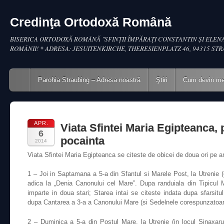
Credinţa Ortodoxă Română
BISERICA ORTODOXĂ ROMÂNĂ "SFINŢII ÎMPĂRAŢI CONSTANTIN ŞI ELENA
ROMÂNII! * ADRESA: JESUITENKIRCHE, THERESIENPLATZ 46, 94315 ST
Main menu
Skip to content
Parohia Straubing – Adresa noastră
Ştiri
Cum devin m
APR.
Viata Sfintei Maria Egipteanca, 
6
pocainta
2014
Viata Sfintei Maria Egipteanca se citeste de obicei de doua ori pe a
1 – Joi in Saptamana a 5-a din Sfantul si Marele Post, la Utrenie 
adica la „Denia Canonului cel Mare”. Dupa randuiala din Tipicul M
imparte in doua stari; Starea intai se citeste indata dupa sfarsit
dupa Cantarea a 3-a a Canonului Mare (si Sedelnele corespunzatoar
2 – Duminica a 5-a din Postul Mare, la Utrenie (in locul Sinaxar