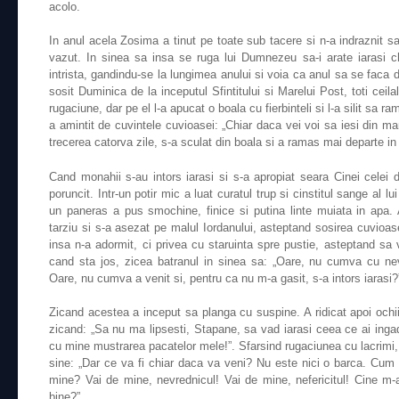
acolo.
In anul acela Zosima a tinut pe toate sub tacere si n-a indraznit 
vazut. In sinea sa insa se ruga lui Dumnezeu sa-i arate iarasi c
intrista, gandindu-se la lungimea anului si voia ca anul sa se faca d
sosit Duminica de la inceputul Sfintitului si Marelui Post, toti ceila
rugaciune, dar pe el l-a apucat o boala cu fierbinteli si l-a silit sa 
a amintit de cuvintele cuvioasei: „Chiar daca vei voi sa iesi din man
trecerea catorva zile, s-a sculat din boala si a ramas mai departe in
Cand monahii s-au intors iarasi si s-a apropiat seara Cinei celei
poruncit. Intr-un potir mic a luat curatul trup si cinstitul sange al lu
un paneras a pus smochine, finice si putina linte muiata in apa.
tarziu si s-a asezat pe malul Iordanului, asteptand sosirea cuvioa
insa n-a adormit, ci privea cu staruinta spre pustie, asteptand s
cand sta jos, zicea batranul in sinea sa: „Oare, nu cumva cu ne
Oare, nu cumva a venit si, pentru ca nu m-a gasit, s-a intors iarasi?
Zicand acestea a inceput sa planga cu suspine. A ridicat apoi ochi
zicand: „Sa nu ma lipsesti, Stapane, sa vad iarasi ceea ce ai inga
cu mine mustrarea pacatelor mele!”. Sfarsind rugaciunea cu lacrimi, a
sine: „Dar ce va fi chiar daca va veni? Nu este nici o barca. Cum 
mine? Vai de mine, nevrednicul! Vai de mine, nefericitul! Cine m-
bine?”.