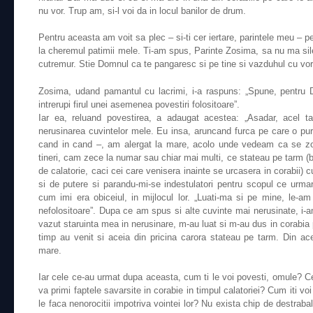
nu vor. Trup am, si-l voi da in locul banilor de drum.
Pentru aceasta am voit sa plec – si-ti cer iertare, parintele meu – p
la cheremul patimii mele. Ti-am spus, Parinte Zosima, sa nu ma sil
cutremur. Stie Domnul ca te pangaresc si pe tine si vazduhul cu vor
Zosima, udand pamantul cu lacrimi, i-a raspuns: „Spune, pentr
intrerupi firul unei asemenea povestiri folositoare”.
Iar ea, reluand povestirea, a adaugat acestea: „Asadar, acel t
nerusinarea cuvintelor mele. Eu insa, aruncand furca pe care o pur
cand in cand –, am alergat la mare, acolo unde vedeam ca se zo
tineri, cam zece la numar sau chiar mai multi, ce stateau pe tarm (b
de calatorie, caci cei care venisera inainte se urcasera in corabii) cu
si de putere si parandu-mi-se indestulatori pentru scopul ce urm
cum imi era obiceiul, in mijlocul lor. „Luati-ma si pe mine, le-am
nefolositoare”. Dupa ce am spus si alte cuvinte mai nerusinate, i-a
vazut staruinta mea in nerusinare, m-au luat si m-au dus in corabia 
timp au venit si aceia din pricina carora stateau pe tarm. Din ac
mare.
Iar cele ce-au urmat dupa aceasta, cum ti le voi povesti, omule? Ce
va primi faptele savarsite in corabie in timpul calatoriei? Cum iti voi
le faca nenorocitii impotriva vointei lor? Nu exista chip de destraba