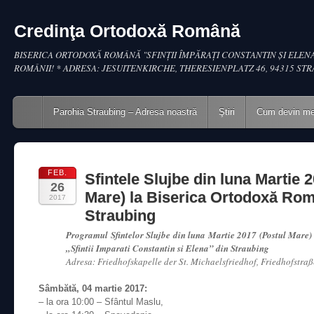
Credinţa Ortodoxă Română
BISERICA ORTODOXĂ ROMÂNĂ "SFINŢII ÎMPĂRAŢI CONSTANTIN ŞI ELENA
ROMÂNII! * ADRESA: JESUITENKIRCHE, THERESIENPLATZ 46, 94315 ST
Main menu
Skip to content
Parohia Straubing – Adresa noastră
Ştiri
Cum devin m
FEB.
Sfintele Slujbe din luna Martie 
26
Mare) la Biserica Ortodoxă Ro
2017
Straubing
Programul Sfintelor Slujbe din luna Martie 2017 (Postul Mare
„Sfintii Imparati Constantin si Elena” din Straubing
Adresa: Friedhofskapelle der St. Michaelsfriedhof, Friedhofstra
Sâmbătă, 04 martie 2017:
– la ora 10:00 – Sfântul Maslu,