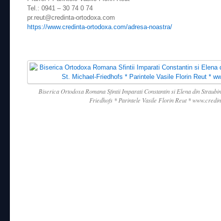
Tel.: 0941 – 30 74 0 74
pr.reut@credinta-ortodoxa.com
https://www.credinta-ortodoxa.com/adresa-noastra/
Biserica Ortodoxa Romana Sfintii Imparati Constantin si Elena din Straubin
Friedhofs * Parintele Vasile Florin Reut * www.credi