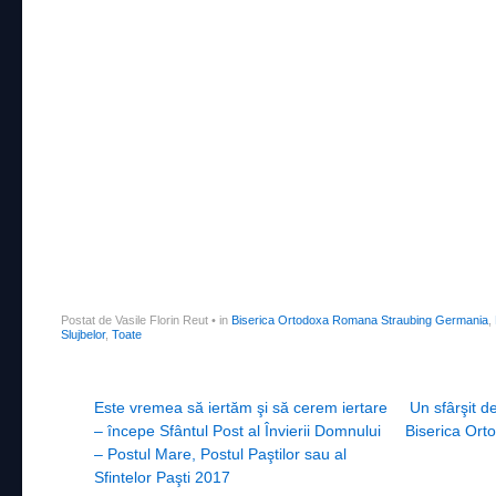
Postat de Vasile Florin Reut
•
in
Biserica Ortodoxa Romana Straubing Germania
,
Slujbelor
,
Toate
Post navigation
Este vremea să iertăm şi să cerem iertare
Un sfârşit 
– începe Sfântul Post al Învierii Domnului
Biserica Ort
– Postul Mare, Postul Paştilor sau al
Sfintelor Paşti 2017