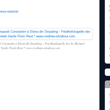
m
resa-noastra/
 Constantin si Elena din Straubing – Friedhofskapelle des St. Michael-
e Vasile Florin Reut * www.credinta-ortodoxa.com