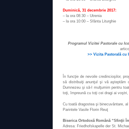
Duminică, 31 decembrie 2017:
– la ora 08:30 – Utrenia
– la ora 10:00 – Sfânta Liturghie
Programul Vizitei Pastorale cu Ic
artic
>> Vizita Pastorală cu
În funcţie de nevoile credincioşilor, p
să distribuiţi anunţul şi vă aşteptă
Dumnezeu şi să-I mulţumim pentru toa
toţi, împreună cu toţi cei dragi ai voştr
Cu toată dragostea şi binecuvântare, al 
Parintele Vasile Florin Reuţ
Biserica Ortodoxă Română “Sfinţii Îm
Adresa: Friedhofskapelle der St. Michae