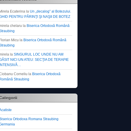
Mirela Ecaterina
la
Un „decalog” al Botezului.
GHID PENTRU PĂRINŢI ŞI NAŞII DE BOTEZ
mirela chelaru
la
Biserica Ortodoxă Română
Straubing
Florian Micu
la
Biserica Ortodoxă Română
Straubing
mirela
la
SINGURUL LOC UNDE NU AM
GĂSIT NICI UN ATEU: SECŢIA DE TERAPIE
INTENSIVĂ…
Ciobanu Corneliu
la
Biserica Ortodoxă
Română Straubing
Categorii
Acatiste
Biserica Ortodoxa Romana Straubing
Germania