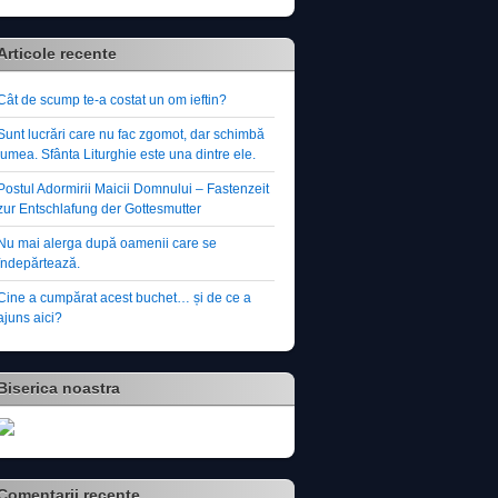
Articole recente
Cât de scump te-a costat un om ieftin?
Sunt lucrări care nu fac zgomot, dar schimbă
lumea. Sfânta Liturghie este una dintre ele.
Postul Adormirii Maicii Domnului – Fastenzeit
zur Entschlafung der Gottesmutter
Nu mai alerga după oamenii care se
îndepărtează.
Cine a cumpărat acest buchet… și de ce a
ajuns aici?
Biserica noastra
Comentarii recente