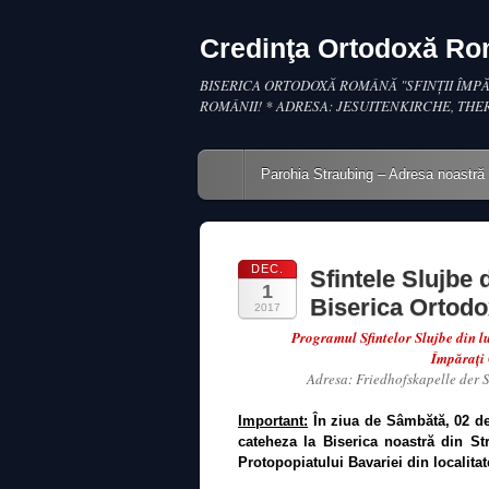
Credinţa Ortodoxă R
BISERICA ORTODOXĂ ROMÂNĂ "SFINŢII ÎMPĂ
ROMÂNII! * ADRESA: JESUITENKIRCHE, THE
Main menu
Skip to content
Parohia Straubing – Adresa noastră
DEC.
Sfintele Slujbe
1
Biserica Ortod
2017
Programul Sfintelor Slujbe din 
Împăraţi 
Adresa: Friedhofskapelle der 
Important:
În ziua de Sâmbătă, 02 d
cateheza la Biserica noastră din St
Protopopiatului Bavariei din localit