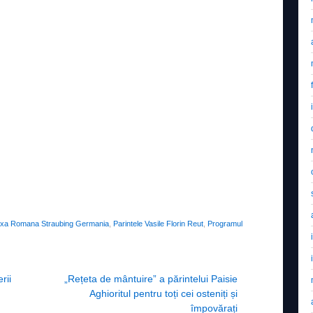
oxa Romana Straubing Germania
,
Parintele Vasile Florin Reut
,
Programul
rii
„Rețeta de mântuire” a părintelui Paisie
Aghioritul pentru toți cei osteniți și
împovărați