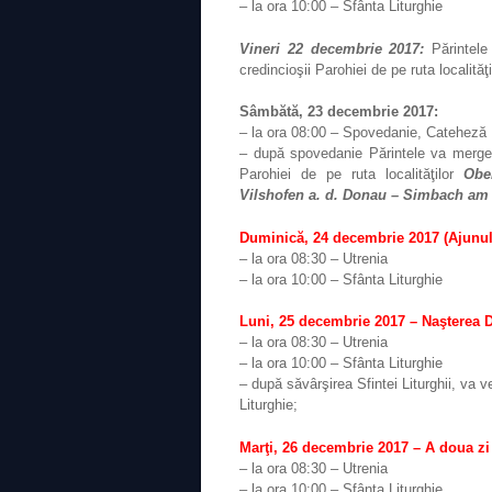
– la ora 10:00 – Sfânta Liturghie
Vineri 22 decembrie 2017:
Părintele
credincioşii Parohiei de pe ruta localităţ
Sâmbătă, 23 decembrie 2017:
– la ora 08:00 – Spovedanie, Cateheză
– după spovedanie Părintele va merge î
Parohiei de pe ruta localităţilor
Obe
Vilshofen a. d. Donau – Simbach am
Duminică, 24 decembrie 2017 (Ajunul
– la ora 08:30 – Utrenia
– la ora 10:00 – Sfânta Liturghie
Luni, 25 decembrie 2017 – Naşterea 
– la ora 08:30 – Utrenia
– la ora 10:00 – Sfânta Liturghie
– după săvârşirea Sfintei Liturghii, va v
Liturghie;
Marţi, 26 decembrie 2017 – A doua z
– la ora 08:30 – Utrenia
– la ora 10:00 – Sfânta Liturghie