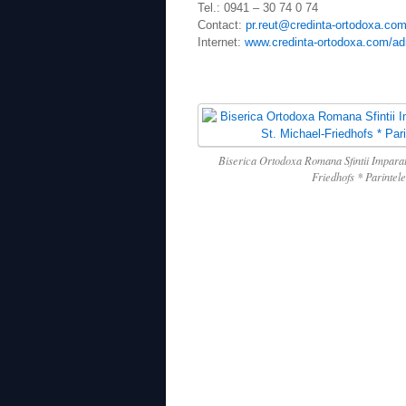
Tel.: 0941 – 30 74 0 74
Contact:
pr.reut@credinta-ortodoxa.co
Internet:
www.credinta-ortodoxa.com/ad
Biserica Ortodoxa Romana Sfintii Imparati
Friedhofs * Parintel