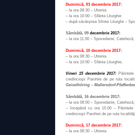
Duminică, 03 decembrie 2017:
– la ora 08:30 – Utrenia
– la ora 10:00 – Sfânta Liturghie
– după săvârşirea Sfintei Liturghii – Sp
Sâmbătă, 09
decembrie 2017:
– la ora 11:00 – Spovedanie, Cateheză;
Duminică, 10 decembrie 2017:
– la ora 08:30 – Utrenia
– la ora 10:00 – Sfânta Liturghie;
Vineri 15 decembrie 2017:
Părintele
credincioşii Parohiei de pe ruta localit
Geiselhöring – Mallersdorf-Pfaffenbe
Sâmbătă, 16 decembrie 2017:
– la ora 08:00 – Spovedanie, Cateheză;
– începând cu ora 15:00 – Părintele 
credincioşii Parohiei de pe ruta localităţ
Duminică, 17 decembrie 2017:
– la ora 08:30 – Utrenia