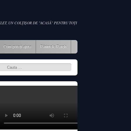
LET, UN COLŢIŞOR DE "ACASĂ" PENTRU TOŢI
Cum puteţi ajuta
Părintele Paroh
Search