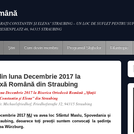
omână
RAŢI CONSTANTIN ŞI ELENA" STRAUBING – UN LOC DE SUFLET PENTRU SUF
RESIENPLATZ 46, 94315 STRAUBING
Ştiri
Cum devin membru
Programul Slujbelor
Filantropie
 din luna Decembrie 2017 la
oxă Română din Straubing
luna Decembrie 2017 la Biserica Ortodoxă Română „Sfinţii
Constantin şi Elena” din Straubing
St. Michaelsfriedhof, Friedhofstraße 32, 94315 Straubing
ecembrie 2017
NU
va avea loc Sfântul Maslu, Spovedania şi
raubing, deoarece toţi preoţii suntem convocaţi la şedinţa
atea Würzburg.