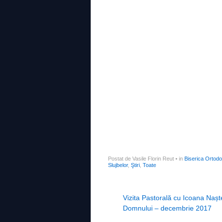
Postat de Vasile Florin Reut
•
in
Biserica Ortod
Slujbelor
,
Ştiri
,
Toate
Post navigation
Vizita Pastorală cu Icoana Naște
Domnului – decembrie 2017