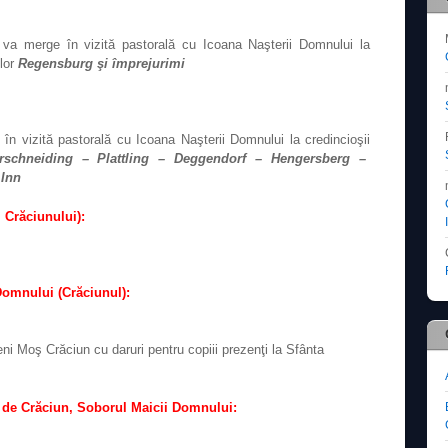
 va merge în vizită pastorală cu Icoana Naşterii Domnului la
ilor
Regensburg şi împrejurimi
n vizită pastorală cu Icoana Naşterii Domnului la credincioşii
rschneiding – Plattling – Deggendorf – Hengersberg –
 Inn
 Crăciunului):
Domnului (Crăciunul):
eni Moş Crăciun cu daruri pentru copiii prezenţi la Sfânta
i de Crăciun, Soborul Maicii Domnului: