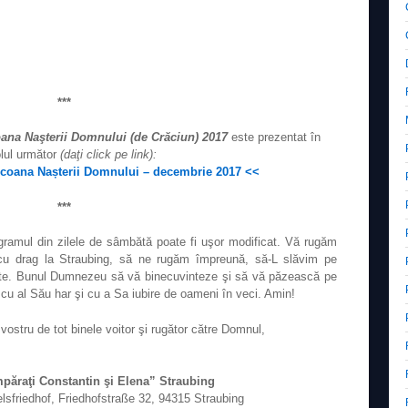
***
oana Naşterii Domnului (de Crăciun) 2017
este prezentat în
olul următor
(daţi click pe link):
 Icoana Nașterii Domnului – decembrie 2017 <<
***
rogramul din zilele de sâmbătă poate fi uşor modificat. Vă rugăm
m cu drag la Straubing, să ne rugăm împreună, să-L slăvim pe
te. Bunul Dumnezeu să vă binecuvinteze şi să vă păzească pe
i, cu al Său har şi cu a Sa iubire de oameni în veci. Amin!
vostru de tot binele voitor şi rugător către Domnul,
păraţi Constantin şi Elena” Straubing
lsfriedhof, Friedhofstraße 32, 94315 Straubing