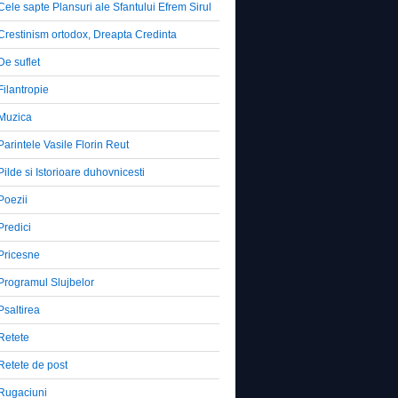
Cele sapte Plansuri ale Sfantului Efrem Sirul
Crestinism ortodox, Dreapta Credinta
De suflet
Filantropie
Muzica
Parintele Vasile Florin Reut
Pilde si Istorioare duhovnicesti
Poezii
Predici
Pricesne
Programul Slujbelor
Psaltirea
Retete
Retete de post
Rugaciuni