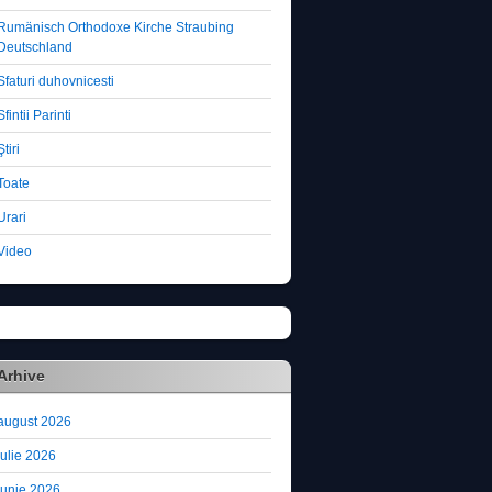
Rumänisch Orthodoxe Kirche Straubing
Deutschland
Sfaturi duhovnicesti
Sfintii Parinti
Ştiri
Toate
Urari
Video
Arhive
august 2026
iulie 2026
iunie 2026