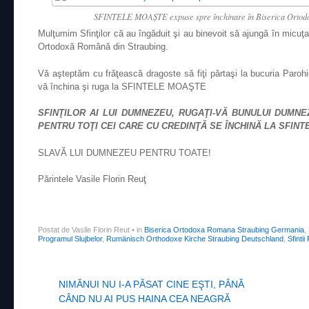
SFINTELE MOAŞTE expuse spre închinare în Biserica Ortodo
Mulţumim Sfinţilor că au îngăduit şi au binevoit să ajungă în micuţa
Ortodoxă Română din Straubing.
Vă aşteptăm cu frăţească dragoste să fiţi părtaşi la bucuria Parohie
vă închina şi ruga la SFINTELE MOAŞTE
SFINŢILOR AI LUI DUMNEZEU, RUGAŢI-VĂ BUNULUI DUMNE
PENTRU TOŢI CEI CARE CU CREDINŢĂ SE ÎNCHINĂ LA SFIN
SLAVĂ LUI DUMNEZEU PENTRU TOATE!
Părintele Vasile Florin Reuţ
Postat de Vasile Florin Reut
•
in
Biserica Ortodoxa Romana Straubing Germania
,
Programul Slujbelor
,
Rumänisch Orthodoxe Kirche Straubing Deutschland
,
Sfintii 
Post navigation
NIMĂNUI NU I-A PĂSAT CINE EŞTI, PÂNĂ
CÂND NU AI PUS HAINA CEA NEAGRĂ