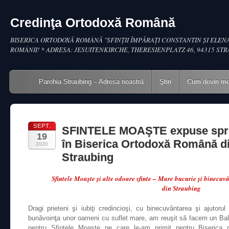
Credinţa Ortodoxă Română
BISERICA ORTODOXĂ ROMÂNĂ "SFINŢII ÎMPĂRAŢI CONSTANTIN ŞI ELENA
ROMÂNII! * ADRESA: JESUITENKIRCHE, THERESIENPLATZ 46, 94315 ST
Main menu
Skip to content
Parohia Straubing – Adresa noastră
Ştiri
Cum devin m
SEPT.
SFINTELE MOAŞTE expuse spre
19
în Biserica Ortodoxă Română d
2020
Straubing
Sfintele Moaşte şi alte odoare sfinte – Mare bucurie şi binecu
din Straubing
Dragi prieteni şi iubiţi credincioşi, cu binecuvântarea şi ajutoru
bunăvoinţa unor oameni cu suflet mare, am reuşit să facem un Bal
pentru Sfintele Moaşte pe care le-am primit pentru Biserica 