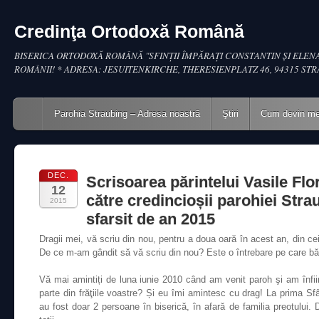
Credinţa Ortodoxă Română
BISERICA ORTODOXĂ ROMÂNĂ "SFINŢII ÎMPĂRAŢI CONSTANTIN ŞI ELENA
ROMÂNII! * ADRESA: JESUITENKIRCHE, THERESIENPLATZ 46, 94315 ST
Main menu
Skip to content
Parohia Straubing – Adresa noastră
Ştiri
Cum devin m
DEC.
Scrisoarea părintelui Vasile Flo
12
către credincioșii parohiei Strau
2015
sfarsit de an 2015
Dragii mei, vă scriu din nou, pentru a doua oară în acest an, din ce
De ce m-am gândit să vă scriu din nou? Este o întrebare pe care băn
Vă mai amintiți de luna iunie 2010 când am venit paroh şi am înfi
parte din frăţiile voastre? Și eu îmi amintesc cu drag! La prima Sf
au fost doar 2 persoane în biserică, în afară de familia preotului