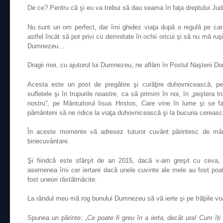
De ce? Pentru că şi eu va trebui să dau seama în faţa dreptului Jud
Nu sunt un om perfect, dar îmi ghidez viaţa după o regulă pe car
astfel încât să pot privi cu demnitate în ochii oricui şi să nu mă ru
Dumnezeu…
Dragii mei, cu ajutorul lui Dumnezeu, ne aflăm în Postul Naşterii Do
Acesta este un post de pregătire şi curăţire duhovnicească, pent
sufletele şi în trupurile noastre, ca să primim în noi, în „peştera tru
nostru”, pe Mântuitorul Iisus Hristos, Care vine în lume şi se
pământeni să ne ridice la viaţa duhovnicească şi la bucuria cereas
În aceste momente vă adresez tuturor cuvânt părintesc de mân
binecuvântare.
Şi fiindcă este sfârşit de an 2015, dacă v-am greşit cu ceva,
asemenea îmi cer iertare dacă unele cuvinte ale mele au fost poat
fost uneori răstălmăcite.
La rândul meu mă rog bunului Dumnezeu să vă ierte şi pe frăţiile voa
Spunea un părinte:
„Ce poate fi greu în a ierta, decât ura! Cum îț