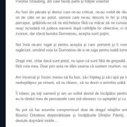
Parohia Straubing, din care faceţi parte şi frăţiile voastre!
Au fost din păcate şi destui care ne-au criticat, ne-au vorbit de ră
ori de câte ori au putut, oameni care ne-au descris în fel şi chip
perceput, grăbindu-se să ne eticheteze fără ca măcar să ne cunoas
reuşi niciodată să judece oamenii după calităţile lor obiective, ci 
zvonuri, dar slavă bunului Dumnezeu, aceştia sunt puţini.
Noi însă ne-am rugat şi pentru aceştia şi i-am pomenit şi îi vom
rugăciuni, urmând voia lui Dumnezeu de a ne ruga pentru toată lum
Dragii mei, chiar dacă sunt preot, nu spun că sunt fără de greşeală
fără voia mea. Doar prin asta ne dăm seama că suntem muritori, nu
Am încercat şi încerc mereu să fiu bun, să-i înţeleg şi să-i ajut pe 
nedreptăţesc pe nimeni, să nu rănesc, să nu devin o amintire urât
Îi iubesc pe toţi oamenii şi am un suflet destul de încăpător pentru
eu la rândul meu de persoanele care mă obosesc cu aşteptări şi cu 
Nu pot să fac anumite compromisuri doar de dragul relaţiilor arm
Biserici Ortodoxe dreptmăritoare şi învăţăturile Sfinţilor Părinţ
destule duşmănii inutile…