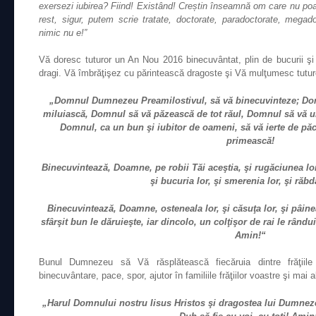
exersezi iubirea? Fiind! Existând! Creștin înseamnă om care nu poate
rest, sigur, putem scrie tratate, doctorate, paradoctorate, meg
nimic nu e!”
Vă doresc tuturor un An Nou 2016 binecuvântat, plin de bucurii şi î
dragi. Vă îmbrăţişez cu părintească dragoste şi Vă mulţumesc tuturor
„Domnul Dumnezeu Preamilostivul, să vă binecuvinteze; Dom
miluiască, Domnul să vă păzească de tot răul, Domnul să vă 
Domnul, ca un bun şi iubitor de oameni, să vă ierte de păcat
primească!
Binecuvintează, Doamne, pe robii Tăi aceştia, şi rugăciunea lor, 
şi bucuria lor, şi smerenia lor, şi răbd
Binecuvintează, Doamne, osteneala lor, şi căsuţa lor, şi pâinea lo
sfârşit bun le dăruieşte, iar dincolo, un colţişor de rai le rându
Amin!“
Bunul Dumnezeu să Vă răsplătească fiecăruia dintre frăţiile
binecuvântare, pace, spor, ajutor în familiile frăţiilor voastre şi mai
„Harul Domnului nostru Iisus Hristos şi dragostea lui Dumneze