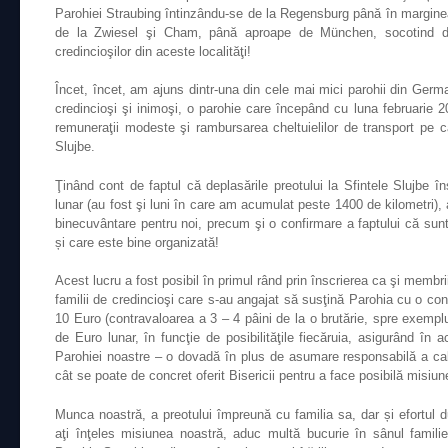
Parohiei Straubing întinzându-se de la Regensburg până în margine
de la Zwiesel şi Cham, până aproape de München, socotind du
credincioşilor din aceste localităţi!
Încet, încet, am ajuns dintr-una din cele mai mici parohii din Ger
credincioşi şi inimoşi, o parohie care începând cu luna februarie 2
remuneraţii modeste şi rambursarea cheltuielilor de transport pe c
Slujbe.
Ţinând cont de faptul că deplasările preotului la Sfintele Slujbe 
lunar (au fost şi luni în care am acumulat peste 1400 de kilometri), 
binecuvântare pentru noi, precum şi o confirmare a faptului că sun
și care este bine organizată!
Acest lucru a fost posibil în primul rând prin înscrierea ca şi membr
familii de credincioşi care s-au angajat să susţină Parohia cu o con
10 Euro (contravaloarea a 3 – 4 pâini de la o brutărie, spre exemplu
de Euro lunar, în funcţie de posibilităţile fiecăruia, asigurând în 
Parohiei noastre – o dovadă în plus de asumare responsabilă a calit
cât se poate de concret oferit Bisericii pentru a face posibilă misiun
Munca noastră, a preotului împreună cu familia sa, dar și efortul 
aţi înţeles misiunea noastră, aduc multă bucurie în sânul famili