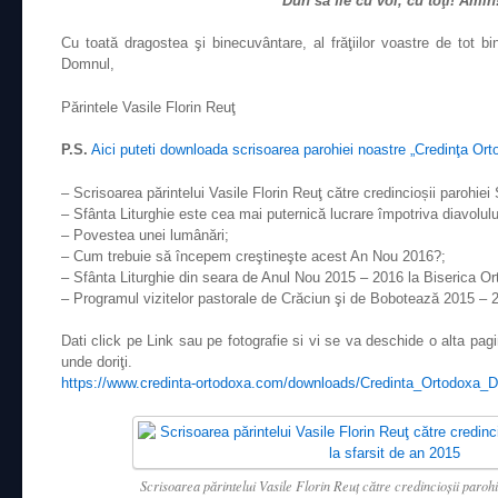
Duh să fie cu voi, cu toţi! Amin
Cu toată dragostea şi binecuvântare, al frăţiilor voastre de tot bin
Domnul,
Părintele Vasile Florin Reuţ
P.S.
Aici puteti downloada scrisoarea parohiei noastre „Credinţa Ort
– Scrisoarea părintelui Vasile Florin Reuţ către credincioșii parohiei
– Sfânta Liturghie este cea mai puternică lucrare împotriva diavolulu
– Povestea unei lumânări;
– Cum trebuie să începem creştineşte acest An Nou 2016?;
– Sfânta Liturghie din seara de Anul Nou 2015 – 2016 la Biserica 
– Programul vizitelor pastorale de Crăciun şi de Bobotează 2015 – 
Dati click pe Link sau pe fotografie si vi se va deschide o alta pag
unde doriţi.
https://www.credinta-ortodoxa.com/downloads/Credinta_Ortodoxa_
Scrisoarea părintelui Vasile Florin Reuţ către credincioșii parohie