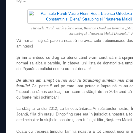
toţii…
Parintele Paroh Vasile Florin Reut, Biserica Ortodoxa Romana „Sfint
Straubing si „Nasterea Maicii Domnului” 
Vă mai amintiți că parohia noastră nu avea cele trebuincioase desf
amintesc!
Și îmi amintesc cu drag că atunci când v-am cerut să mă sprijini
normal să aibă o parohie, în câteva luni lista de donatori s-a ump
desfășurări a cultului nostru au fost donate!
De atunci am simțit că noi aici la Straubing suntem mai mu
familie!
Cei peste 5 ani pe care i-am petrecut împreună mi-au ade
început au rămas aceleași, iar acum la sfârşit de an 2015
cred că
cu foarte mici schimbări!
La sfârşitul anului 2012, cu binecuvântarea Arhipăstorului nostru, În
Joantă, filia din oraşul Dingolfing care era în jurisdicţia noastră a f
credincioşilor la slujbele noastre şi am înfiinţat filia „Naşterea Maic
Odată cu trecerea timpului familia noastră a tot crescut uşor și n