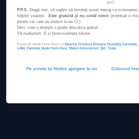
2015
P.P.S.
Dragii mei, vă rugăm să trimiteţi acest mesaj cu scrisoarea par
frăţiilor voastre.
Este gratuită şi nu costă nimic
(eventual o mic
pentru cei care au muncit la ea 🙂 ).
Deci, cine o doreşte o poate descărca gratuit.
Vă multumim. O zi binecuvantata tuturor.
Postat de Vasile Florin Reut
•
in
Biserica Ortodoxa Romana Straubing Germania
,
suflet
,
Parintele Vasile Florin Reut
,
Sfaturi duhovnicesti
,
Ştiri
,
Toate
Post navigation
Pe urmele lui Hristos ajungem la cer
Crăciunul înse