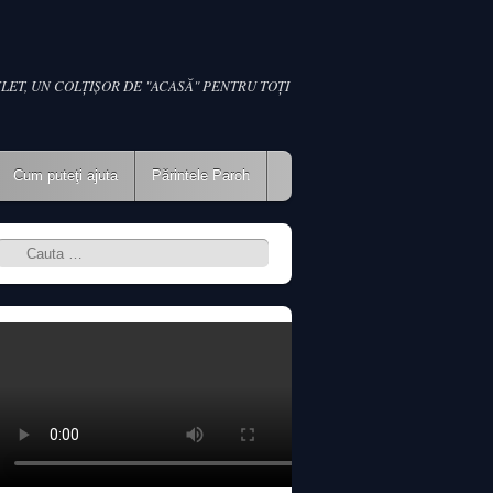
LET, UN COLŢIŞOR DE "ACASĂ" PENTRU TOŢI
Cum puteţi ajuta
Părintele Paroh
Search