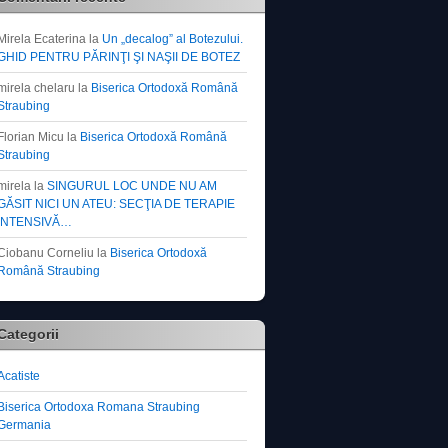
Mirela Ecaterina
la
Un „decalog” al Botezului.
GHID PENTRU PĂRINŢI ŞI NAŞII DE BOTEZ
mirela chelaru
la
Biserica Ortodoxă Română
Straubing
Florian Micu
la
Biserica Ortodoxă Română
Straubing
mirela
la
SINGURUL LOC UNDE NU AM
GĂSIT NICI UN ATEU: SECŢIA DE TERAPIE
INTENSIVĂ…
Ciobanu Corneliu
la
Biserica Ortodoxă
Română Straubing
Categorii
Acatiste
Biserica Ortodoxa Romana Straubing
Germania