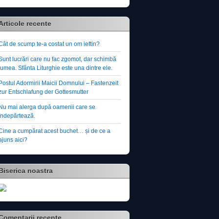
Articole recente
Cât de scump te-a costat un om ieftin?
Sunt lucrări care nu fac zgomot, dar schimbă
lumea. Sfânta Liturghie este una dintre ele.
Postul Adormirii Maicii Domnului – Fastenzeit
zur Entschlafung der Gottesmutter
Nu mai alerga după oamenii care se
îndepărtează.
Cine a cumpărat acest buchet… și de ce a
ajuns aici?
Biserica noastra
Comentarii recente