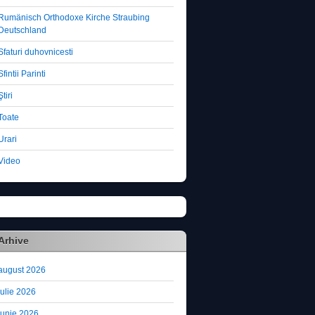
Rumänisch Orthodoxe Kirche Straubing
Deutschland
Sfaturi duhovnicesti
Sfintii Parinti
Ştiri
Toate
Urari
Video
Arhive
august 2026
iulie 2026
iunie 2026