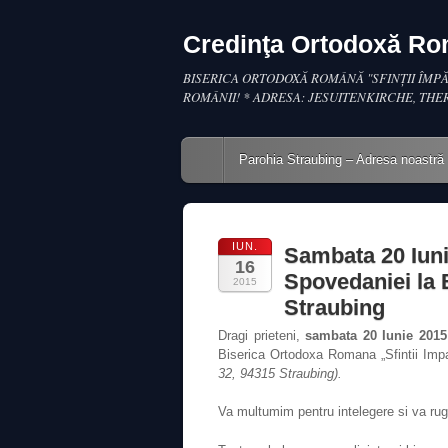
Credinţa Ortodoxă R
BISERICA ORTODOXĂ ROMÂNĂ "SFINŢII ÎMPĂ
ROMÂNII! * ADRESA: JESUITENKIRCHE, THE
Main menu
Skip to content
Parohia Straubing – Adresa noastră
IUN.
Sambata 20 Iuni
16
Spovedaniei la
2015
Straubing
Dragi prieteni,
sambata 20 Iunie 2015
Biserica Ortodoxa Romana „Sfintii Impa
32, 94315 Straubing).
Va multumim pentru intelegere si va ruga