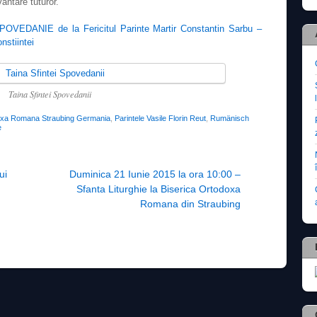
antare tuturor.
DANIE de la Fericitul Parinte Martir Constantin Sarbu –
nstiintei
Taina Sfintei Spovedanii
oxa Romana Straubing Germania
,
Parintele Vasile Florin Reut
,
Rumänisch
e
ui
Duminica 21 Iunie 2015 la ora 10:00 –
Sfanta Liturghie la Biserica Ortodoxa
Romana din Straubing