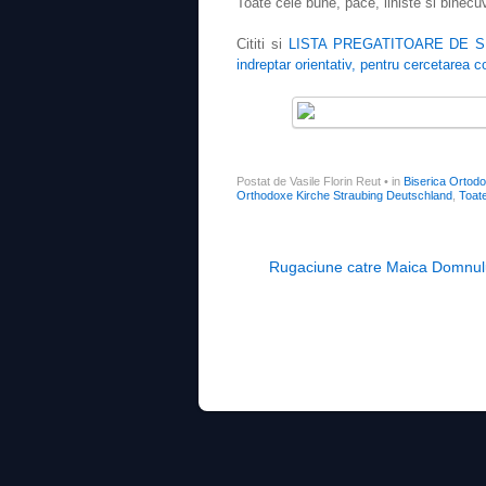
Toate cele bune, pace, liniste si binecuv
Cititi si
LISTA PREGATITOARE DE SPOVE
indreptar orientativ, pentru cercetarea co
Postat de Vasile Florin Reut
•
in
Biserica Ortod
Orthodoxe Kirche Straubing Deutschland
,
Toat
Post navigation
Rugaciune catre Maica Domnul