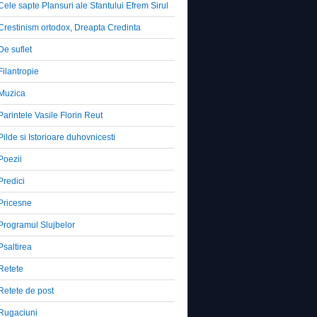
Cele sapte Plansuri ale Sfantului Efrem Sirul
Crestinism ortodox, Dreapta Credinta
De suflet
Filantropie
Muzica
Parintele Vasile Florin Reut
Pilde si Istorioare duhovnicesti
Poezii
Predici
Pricesne
Programul Slujbelor
Psaltirea
Retete
Retete de post
Rugaciuni