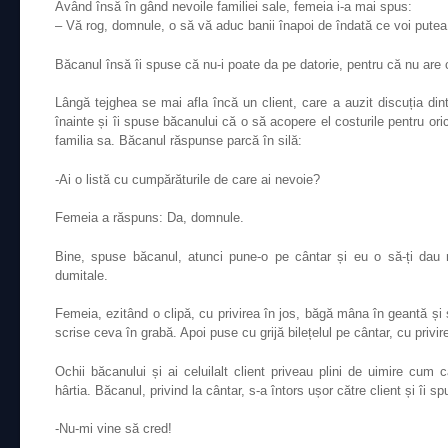
Având însă în gând nevoile familiei sale, femeia i-a mai spus:
– Vă rog, domnule, o să vă aduc banii înapoi de îndată ce voi putea
Băcanul însă îi spuse că nu-i poate da pe datorie, pentru că nu are 
Lângă tejghea se mai afla încă un client, care a auzit discuția dint
înainte și îi spuse băcanului că o să acopere el costurile pentru or
familia sa. Băcanul răspunse parcă în silă:
-Ai o listă cu cumpărăturile de care ai nevoie?
Femeia a răspuns: Da, domnule.
Bine, spuse băcanul, atunci pune-o pe cântar și eu o să-ți dau 
dumitale
.
Femeia, ezitând o clipă, cu privirea în jos, băgă mâna în geantă și
scrise ceva în grabă. Apoi puse cu grijă bilețelul pe cântar, cu privir
Ochii băcanului și ai celuilalt client priveau plini de uimire cum c
hârtia. Băcanul, privind la cântar, s-a întors ușor către client și îi 
-Nu-mi vine să cred!