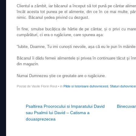
Clientul a zâmbit, iar băcanul a început să tot pună pe cântar alimen
încât acesta tot punea pe el alimente, din ce în ce mai multe, p
nimic. Băcanul ședea privind cu dezgust.
În fine, smulse bucățica de hârtie de pe cântar, și o privi cu mar
cumpărături, ci era o rugăciune, care spunea aşa:
“Iubite, Doamne, Tu imi cunoști nevoile, așa că eu le pun în mâinile 
Băcanul îi dădu femeii alimentele și privea în continuare tăcut şi î
din magazin.
Numai Dumnezeu știe ce greutate are o rugăciune.
Postat de Vasile Florin Reut
•
in
Pilde si Istorioare duhovnicesti
,
Sfaturi duhovnices
Post navigation
Psaltirea Proorocului si Imparatului David
Binecuvan
sau Psalmii lui David – Catisma a
douasprezecea