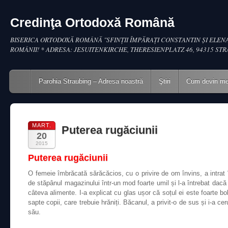
Credinţa Ortodoxă Română
BISERICA ORTODOXĂ ROMÂNĂ "SFINŢII ÎMPĂRAŢI CONSTANTIN ŞI ELENA
ROMÂNII! * ADRESA: JESUITENKIRCHE, THERESIENPLATZ 46, 94315 ST
Main menu
Skip to content
Parohia Straubing – Adresa noastră
Ştiri
Cum devin m
MART.
Puterea rugăciunii
20
2015
Puterea rugăciunii
O femeie îmbrăcată sărăcăcios, cu o privire de om învins, a intrat î
de stăpânul magazinului într-un mod foarte umil și l-a întrebat dacă 
câteva alimente. I-a explicat cu glas ușor că soțul ei este foarte b
sapte copii, care trebuie hrăniți. Băcanul, a privit-o de sus și i-a 
său.