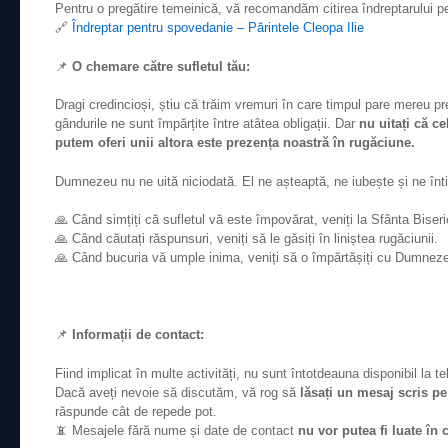
Pentru o pregătire temeinică, vă recomandăm citirea îndreptarului p
🔗
Îndreptar pentru spovedanie – Părintele Cleopa Ilie
📌
O chemare către sufletul tău:
Dragi credincioși, știu că trăim vremuri în care timpul pare mereu pre
gândurile ne sunt împărțite între atâtea obligații. Dar
nu uitați că c
putem oferi unii altora este prezența noastră în rugăciune.
Dumnezeu nu ne uită niciodată. El ne așteaptă, ne iubește și ne în
🙏 Când simțiți că sufletul vă este împovărat, veniți la Sfânta Biseri
🙏 Când căutați răspunsuri, veniți să le găsiți în liniștea rugăciunii.
🙏 Când bucuria vă umple inima, veniți să o împărtășiți cu Dumnezeu 
📌
Informații de contact:
Fiind implicat în multe activități, nu sunt întotdeauna disponibil la te
Dacă aveți nevoie să discutăm, vă rog să
lăsați un mesaj scris 
răspunde cât de repede pot.
📵 Mesajele fără nume și date de contact
nu vor putea fi luate în 