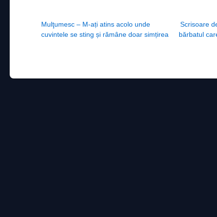
Post navigation
Mulţumesc – M-ați atins acolo unde
Scrisoare de
cuvintele se sting și rămâne doar simțirea
bărbatul care