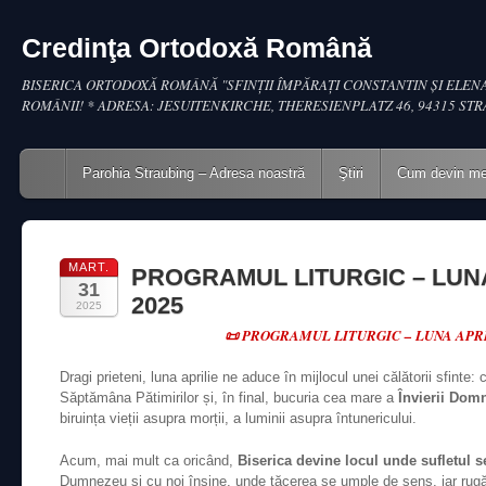
Credinţa Ortodoxă Română
BISERICA ORTODOXĂ ROMÂNĂ "SFINŢII ÎMPĂRAŢI CONSTANTIN ŞI ELENA
ROMÂNII! * ADRESA: JESUITENKIRCHE, THERESIENPLATZ 46, 94315 ST
Main menu
Skip to content
Parohia Straubing – Adresa noastră
Ştiri
Cum devin m
MART.
PROGRAMUL LITURGIC – LUNA
31
2025
2025
📜 PROGRAMUL LITURGIC – LUNA APRI
Dragi prieteni, luna aprilie ne aduce în mijlocul unei călătorii sfinte
Săptămâna Pătimirilor și, în final, bucuria cea mare a
Învierii Domn
biruința vieții asupra morții, a luminii asupra întunericului.
Acum, mai mult ca oricând,
Biserica devine locul unde sufletul 
Dumnezeu și cu noi înșine, unde tăcerea se umple de sens, iar rug