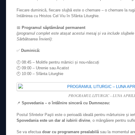
Fiecare duminică, fiecare slujbă este o chemare – o chemare la rugă
întâlnirea cu Hristos Cel Viu în Sfânta Liturghie.
📅
Programul săptămânal permanent
(programul complet este atașat acestui mesaj și va include slujbel
Sărbătoarea Învierii)
:
✅
Duminică:
🕗 08:45 – Molitfe pentru mămici și nou-născuți
🕘 09:00 – Utrenie sau Acatist
🕙 10:00 – Sfânta Liturghie
PROGRAMUL LITURGIC – LUNA APRILI
📌
Spovedania – o întâlnire sinceră cu Dumnezeu:
Postul Sfintelor Paşti este o perioadă ideală pentru mărturisire și iert
Spovedania este un dar al iubirii divine
, o mângâiere pentru suflet
Se va efectua
doar cu programare prealabilă
sau la momentul anun