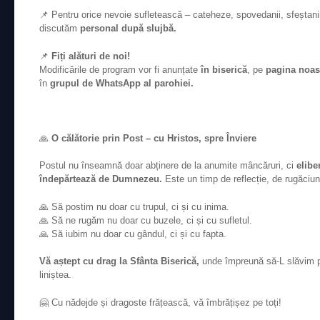
📌 Pentru orice nevoie sufletească – cateheze, spovedanii, sfeștanii
discutăm
personal după slujbă.
📌
Fiți alături de noi!
Modificările de program vor fi anunțate
în biserică
, pe
pagina noast
în
grupul de WhatsApp al parohiei.
🙏
O călătorie prin Post – cu Hristos, spre Înviere
Postul nu înseamnă doar abținere de la anumite mâncăruri, ci
elibe
îndepărtează de Dumnezeu.
Este un timp de reflecție, de rugăciun
🙏 Să postim nu doar cu trupul, ci și cu inima.
🙏 Să ne rugăm nu doar cu buzele, ci și cu sufletul.
🙏 Să iubim nu doar cu gândul, ci și cu fapta.
Vă aștept cu drag la Sfânta Biserică,
unde împreună să-L slăvim 
liniștea.
🤗 Cu nădejde și dragoste frățească, vă îmbrățișez pe toți!