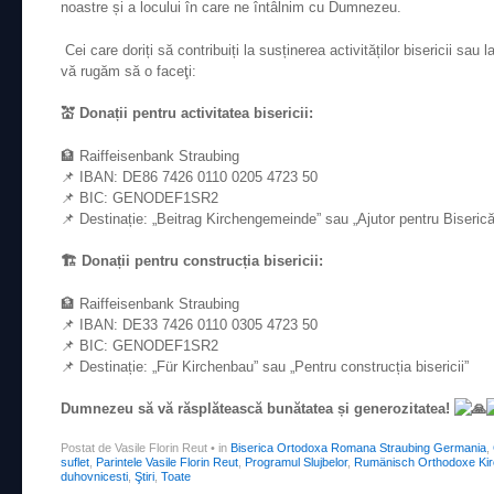
noastre și a locului în care ne întâlnim cu Dumnezeu.
Cei care doriți să contribuiți la susținerea activităților bisericii sau 
vă rugăm să o faceţi:
💒 Donații pentru activitatea bisericii:
🏦 Raiffeisenbank Straubing
📌 IBAN: DE86 7426 0110 0205 4723 50
📌 BIC: GENODEF1SR2
📌 Destinație: „Beitrag Kirchengemeinde” sau „Ajutor pentru Biserică
🏗 Donații pentru construcția bisericii:
🏦 Raiffeisenbank Straubing
📌 IBAN: DE33 7426 0110 0305 4723 50
📌 BIC: GENODEF1SR2
📌 Destinație: „Für Kirchenbau” sau „Pentru construcția bisericii”
Dumnezeu să vă răsplătească bunătatea și generozitatea!
Postat de Vasile Florin Reut
•
in
Biserica Ortodoxa Romana Straubing Germania
,
suflet
,
Parintele Vasile Florin Reut
,
Programul Slujbelor
,
Rumänisch Orthodoxe Kir
duhovnicesti
,
Ştiri
,
Toate