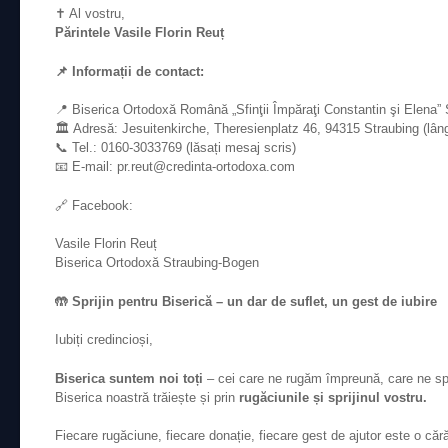
✝️ Al vostru,
Părintele Vasile Florin Reuț
📌 Informații de contact:
📍 Biserica Ortodoxă Română „Sfinţii Împăraţi Constantin şi Elena”
🏛 Adresă: Jesuitenkirche, Theresienplatz 46, 94315 Straubing (lângă
📞 Tel.: 0160-3033769 (lăsați mesaj scris)
📧 E-mail: pr.reut@credinta-ortodoxa.com
🔗 Facebook:
Vasile Florin Reuț
Biserica Ortodoxă Straubing-Bogen
🤲 Sprijin pentru Biserică – un dar de suflet, un gest de iubire
Iubiți credincioși,
Biserica suntem noi toți
– cei care ne rugăm împreună, care ne sprij
Biserica noastră trăiește și prin
rugăciunile și sprijinul vostru.
Fiecare rugăciune, fiecare donație, fiecare gest de ajutor este o căr