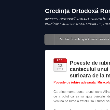
Credinţa Ortodoxă R
BISERICA ORTODOXĂ ROMÂNĂ "SFINŢII ÎMPĂ
ROMÂNII! * ADRESA: JESUITENKIRCHE, THE
Main menu
Skip to content
Parohia Straubing – Adresa noastră
FEB.
Poveste de iubi
12
cantecului unui 
2014
surioara de la 
Poveste de iubire adevarata: Miracolu
Ca orice mama buna, atunci cand Alina a
ce a putut ca sa isi ajute baietelul 
venirea pe lume a fratelui sau surorii sa