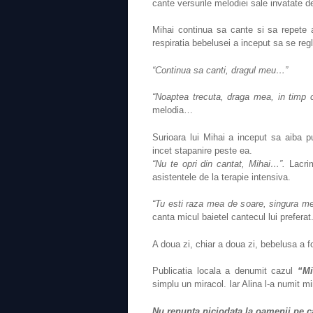
cante versurile melodiei sale invatate de
Mihai continua sa cante si sa repete 
respiratia bebelusei a inceput sa se reg
“Continua sa canti, dragul meu…”
“Noaptea trecuta, draga mea, in timp 
melodia…
Surioara lui Mihai a inceput sa aiba 
incet stapanire peste ea.
“Nu te opri din cantat, Mihai…”.
Lacrim
asistentele de la terapie intensiva.
“Tu esti raza mea de soare, singura me
canta micul baietel cantecul lui preferat
A doua zi, chiar a doua zi, bebelusa a fo
Publicatia locala a denumit cazul
“Mi
simplu un miracol. Iar Alina l-a numit m
Nu renunta niciodata la oamenii pe ca