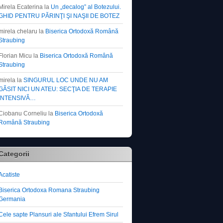
Mirela Ecaterina
la
Un „decalog” al Botezului.
GHID PENTRU PĂRINŢI ŞI NAŞII DE BOTEZ
mirela chelaru
la
Biserica Ortodoxă Română
Straubing
Florian Micu
la
Biserica Ortodoxă Română
Straubing
mirela
la
SINGURUL LOC UNDE NU AM
GĂSIT NICI UN ATEU: SECŢIA DE TERAPIE
INTENSIVĂ…
Ciobanu Corneliu
la
Biserica Ortodoxă
Română Straubing
Categorii
Acatiste
Biserica Ortodoxa Romana Straubing
Germania
Cele sapte Plansuri ale Sfantului Efrem Sirul