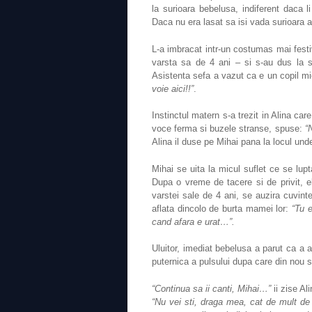
la surioara bebelusa, indiferent daca
Daca nu era lasat sa isi vada surioara 
L-a imbracat intr-un costumas mai fest
varsta sa de 4 ani – si s-au dus la s
Asistenta sefa a vazut ca e un copil mi
voie aici!!”
.
Instinctul matern s-a trezit in Alina car
voce ferma si buzele stranse, spuse:
“
Alina il duse pe Mihai pana la locul und
Mihai se uita la micul suflet ce se lupt
Dupa o vreme de tacere si de privit, e
varstei sale de 4 ani, se auzira cuvintel
aflata dincolo de burta mamei lor:
“Tu 
cand afara e urat…”.
Uluitor, imediat bebelusa a parut ca a a
puternica a pulsului dupa care din nou
“Continua sa ii canti, Mihai…”
ii zise Ali
“Nu vei sti, draga mea, cat de mult de 