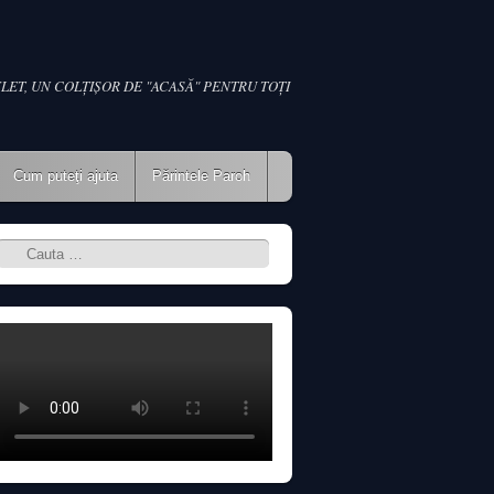
LET, UN COLŢIŞOR DE "ACASĂ" PENTRU TOŢI
Cum puteţi ajuta
Părintele Paroh
Search