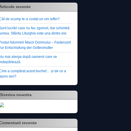
Articole recente
Cât de scump te-a costat un om ieftin?
Sunt lucrări care nu fac zgomot, dar schimbă
lumea. Sfânta Liturghie este una dintre ele.
Postul Adormirii Maicii Domnului – Fastenzeit
zur Entschlafung der Gottesmutter
Nu mai alerga după oamenii care se
îndepărtează.
Cine a cumpărat acest buchet… și de ce a
ajuns aici?
Biserica noastra
Comentarii recente