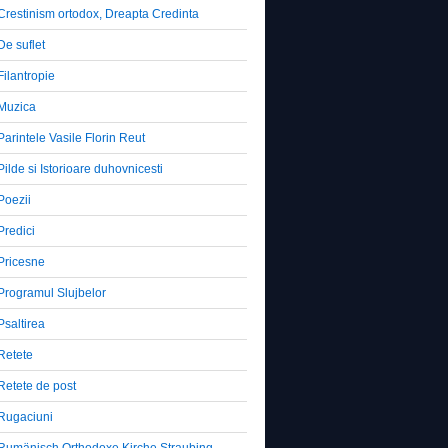
Crestinism ortodox, Dreapta Credinta
De suflet
Filantropie
Muzica
Parintele Vasile Florin Reut
Pilde si Istorioare duhovnicesti
Poezii
Predici
Pricesne
Programul Slujbelor
Psaltirea
Retete
Retete de post
Rugaciuni
Rumänisch Orthodoxe Kirche Straubing