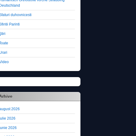
Deutschland
Sfaturi duhovnicesti
Sfintii Parinti
Ştiri
Toate
Urari
Video
Arhive
august 2026
iulie 2026
iunie 2026