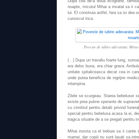
Dupa cea de-a doua ecografie, familia 
noapte, micutul Mihai a invatat sa ii c
lui. El construia astfel, fara sa isi dea 
cunoscut inca.
Poveste de iubire adevarata: Miracol
(…) Dupa un travaliu foarte lung, surio
era deloc buna, era chiar grava. Ambul
unitate spitaliceasca decat cea in car
unde putea beneficia de ingrijire medic
intampina.
Zilele se scurgeau. Starea bebelusei se 
existe prea putine sperante de supravietu
cu cimitirul pentru detalii privind funer
special pentru bebelusa acasa la ei, de
tragica situatie de a se pregati pentru 
Mihai insista ca el trebuie sa ii cante 
mamei, dar copiii nu sunt lasati sa intre 