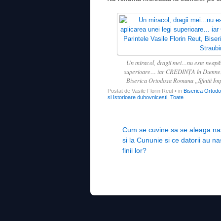
Un miracol, dragii mei…nu este neapăra
superioare… iar CREDINŢA în Dumnezeu 
Biserica Ortodoxa Romana „Sfintii Imp
Postat de Vasile Florin Reut
•
in
Biserica Ortod
si Istorioare duhovnicesti
,
Toate
Post navigation
Cum se cuvine sa se aleaga nas
si la Cununie si ce datorii au na
finii lor?