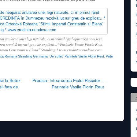
t anularea unei legi naturale, ci în primul rând aplicarea unei legi
rezolvă lucruri greu de explicat…* Parintele Vasile Florin Reut,
arati Constantin si Elena” Straubing * www.credinta-ortodoxa.com
oxa Romana Straubing Germania
,
De suflet
,
Parintele Vasile Florin Reut
,
Pilde
ii la Botez
Predica: Intoarcerea Fiului Risipitor –
sii fata de
Parintele Vasile Florin Reut