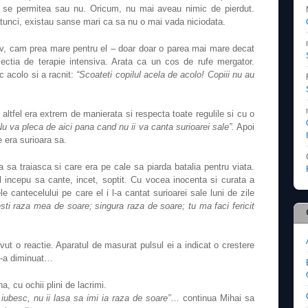
 li se permitea sau nu. Oricum, nu mai aveau nimic de pierdut.
atunci, existau sanse mari ca sa nu o mai vada niciodata.
iv, cam prea mare pentru el – doar doar o parea mai mare decat
ectia de terapie intensiva. Arata ca un cos de rufe mergator.
c acolo si a racnit:
“Scoateti copilul acela de acolo! Copiii nu au
e altfel era extrem de manierata si respecta toate regulile si cu o
Nu va pleca de aici pana cand nu ii va canta surioarei sale”.
Apoi
e era surioara sa.
a sa traiasca si care era pe cale sa piarda batalia pentru viata.
l incepu sa cante, incet, soptit. Cu vocea inocenta si curata a
e cantecelului pe care el i l-a cantat surioarei sale luni de zile
esti raza mea de soare; singura raza de soare; tu ma faci fericit
vut o reactie. Aparatul de masurat pulsul ei a indicat o crestere
 s-a diminuat…
na, cu ochii plini de lacrimi.
iubesc, nu ii lasa sa imi ia raza de soare”
… continua Mihai sa