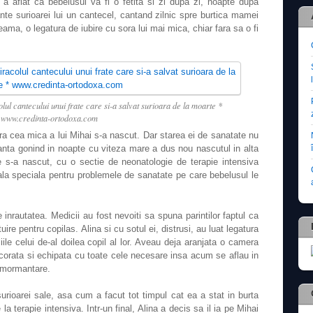
a aflat ca bebelusul va fi o fetita si zi dupa zi, noapte dupa
ante surioarei lui un cantecel, cantand zilnic spre burtica mamei
seama, o legatura de iubire cu sora lui mai mica, chiar fara sa o fi
ul cantecului unui frate care si-a salvat surioara de la moarte *
www.credinta-ortodoxa.com
ara cea mica a lui Mihai s-a nascut. Dar starea ei de sanatate nu
anta gonind in noapte cu viteza mare a dus nou nascutul in alta
e s-a nascut, cu o sectie de neonatologie de terapie intensiva
ala speciala pentru problemele de sanatate pe care bebelusul le
inrautatea. Medicii au fost nevoiti sa spuna parintilor faptul ca
ire pentru copilas. Alina si cu sotul ei, distrusi, au luat legatura
aliile celui de-al doilea copil al lor. Aveau deja aranjata o camera
corata si echipata cu toate cele necesare insa acum se aflau in
inmormantare.
surioarei sale, asa cum a facut tot timpul cat ea a stat in burta
la terapie intensiva. Intr-un final, Alina a decis sa il ia pe Mihai