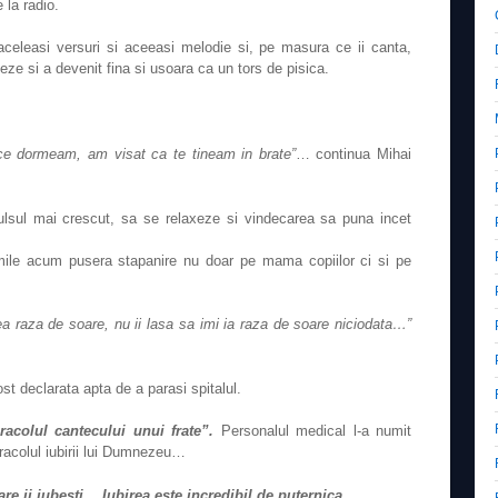
 la radio.
aceleasi versuri si aceeasi melodie si, pe masura ce ii canta,
leze si
a devenit fina si usoara ca un tors de pisica.
ce dormeam, am visat ca te tineam in brate”
… continua Mihai
pulsul mai crescut, sa se relaxeze si vindecarea sa puna incet
ile acum pusera stapanire nu doar pe mama copiilor ci si pe
a raza de soare, nu ii lasa sa imi ia raza de soare niciodata…”
.
st declarata apta de a parasi spitalul.
racolul cantecului unui frate”.
Personalul medical l-a numit
iracolul iubirii lui Dumnezeu…
re ii iubesti… Iubirea este incredibil de puternica.