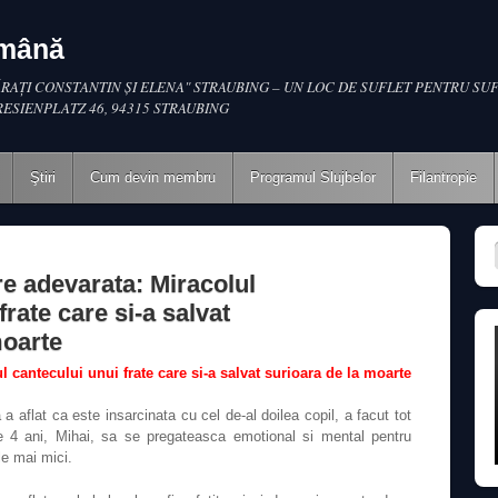
omână
RAŢI CONSTANTIN ŞI ELENA" STRAUBING – UN LOC DE SUFLET PENTRU SUF
RESIENPLATZ 46, 94315 STRAUBING
Ştiri
Cum devin membru
Programul Slujbelor
Filantropie
re adevarata: Miracolul
frate care si-a salvat
moarte
l cantecului unui frate care si-a salvat surioara de la moarte
 aflat ca este insarcinata cu cel de-al doilea copil, a facut tot
de 4 ani, Mihai, sa se pregateasca emotional si mental pentru
le mai mici.