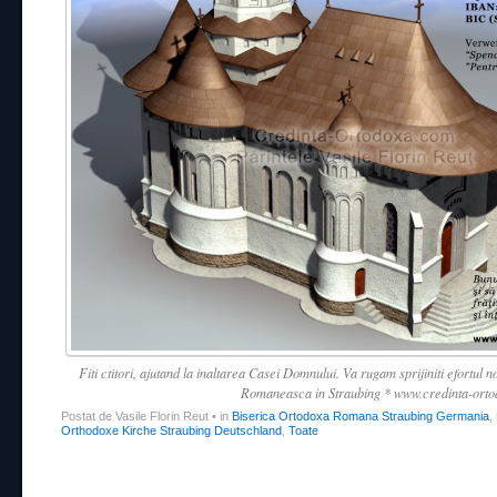
Fiti ctitori, ajutand la inaltarea Casei Domnului. Va rugam sprijiniti efortul
Romaneasca in Straubing * www.credinta-ort
Postat de Vasile Florin Reut
•
in
Biserica Ortodoxa Romana Straubing Germania
,
Orthodoxe Kirche Straubing Deutschland
,
Toate