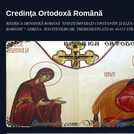
Credinţa Ortodoxă Română
BISERICA ORTODOXĂ ROMÂNĂ "SFINŢII ÎMPĂRAŢI CONSTANTIN ŞI ELENA
ROMÂNII! * ADRESA: JESUITENKIRCHE, THERESIENPLATZ 46, 94315 ST