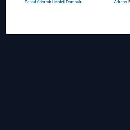
Post navigation
Postul Adormirii Maicii Domnului
Adresa B