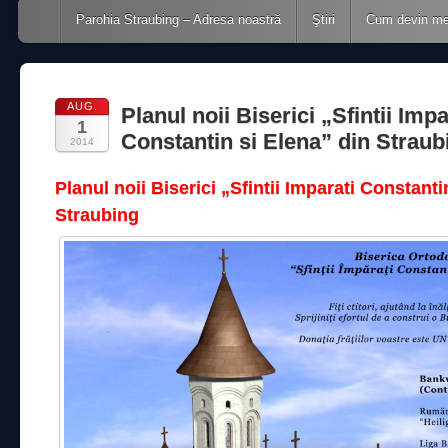
Main menu
Skip to content
Parohia Straubing – Adresa noastră
Ştiri
Cum devin m
AUG.
Planul noii Biserici „Sfintii Impa
1
Constantin si Elena” din Straub
2014
Planul noii Biserici „Sfintii Imparati Constanti
Straubing