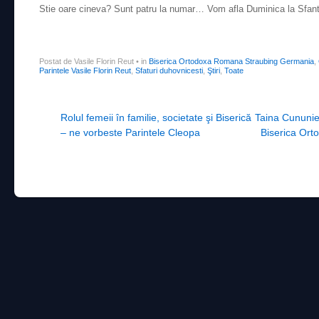
Stie oare cineva? Sunt patru la numar… Vom afla Duminica la Sfant
Postat de Vasile Florin Reut
•
in
Biserica Ortodoxa Romana Straubing Germania
,
Parintele Vasile Florin Reut
,
Sfaturi duhovnicesti
,
Ştiri
,
Toate
Post navigation
Rolul femeii în familie, societate şi Biserică
Taina Cununiei
– ne vorbeste Parintele Cleopa
Biserica Ort