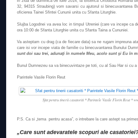
in ziua de duminica 06 iulie 2014, la Biserica Ortodoxa Romana di
32, 94315 Straubing) vom savarsi cu ajutorul si binecuvantarea 
oficierea Tainei Sfintei Cununii unita cu Sfanta Liturghie.
Slujba Logodnei va avea loc in timpul Utreniei (care va incepe ca de
ora 10:00 de Sfanta Liturghie unita cu Sfanta Taina a Cununiei.
Va asteptam cu drag (ca de fiecare data) sa ne rugam impreuna atat 
care isi vor incepe viata de familie cu binecuvantarea Bunului Dumn
sunt doi sau trei, adunaţi în numele Meu, acolo sunt şi Eu în mi
Bunul Dumnezeu sa va binecuvintaze pe toti, cu al Sau Har si cu a 
Parintele Vasile Florin Reut
Sfat pentru tinerii casatoriti * Parintele Vasile Florin Reut *
P.S. Ca si „tema pentru acasa”, o intrebare la care astept sa prime
„Care sunt adevaratele scopuri ale casatoriei