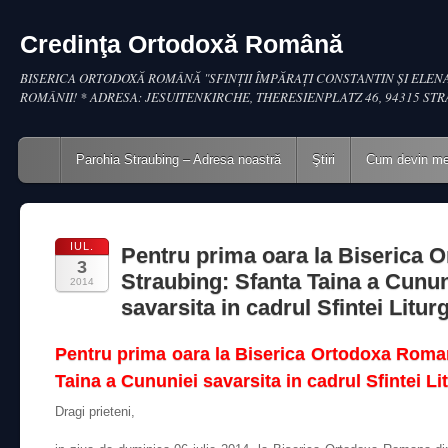
Credinţa Ortodoxă Română
BISERICA ORTODOXĂ ROMÂNĂ "SFINŢII ÎMPĂRAŢI CONSTANTIN ŞI ELENA
ROMÂNII! * ADRESA: JESUITENKIRCHE, THERESIENPLATZ 46, 94315 ST
Main menu
Skip to content
Parohia Straubing – Adresa noastră
Ştiri
Cum devin m
IUL.
Pentru prima oara la Biserica O
3
Straubing: Sfanta Taina a Cunun
2014
savarsita in cadrul Sfintei Liturg
Pentru prima oara la Biserica Ortodoxa Roma
Taina a Cununiei savarsita in cadrul Sfintei Li
Dragi prieteni,