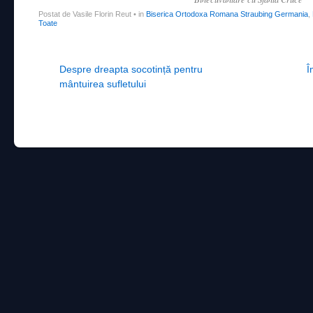
Postat de Vasile Florin Reut
•
in
Biserica Ortodoxa Romana Straubing Germania
,
Toate
Post navigation
Despre dreapta socotință pentru
Î
mântuirea sufletului