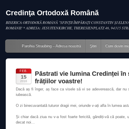
Credinţa Ortodoxă Română
BISERICA ORTODOXĂ ROMÂNĂ "SFINŢII ÎMPĂRAŢI CONSTANTIN ŞI ELENA
ROMÂNII! * ADRESA: JESUITENKIRCHE, THERESIENPLATZ 46, 94315 ST
Main menu
Skip to content
Parohia Straubing – Adresa noastră
Ştiri
Cum devin m
FEB.
Păstrati vie lumina Credinței în 
15
frățiilor voastre!
2016
Dacă aș fi înger, aș face ca visele să vi se adeverească, dar nu
iubească.
O zi binecuvantată tuturor dragii mei, oriunde v-ați afla în lumea ast
Și chiar dacă ziua nu v-a fost foarte fericită, gândiți-vă că poate
decat noi…