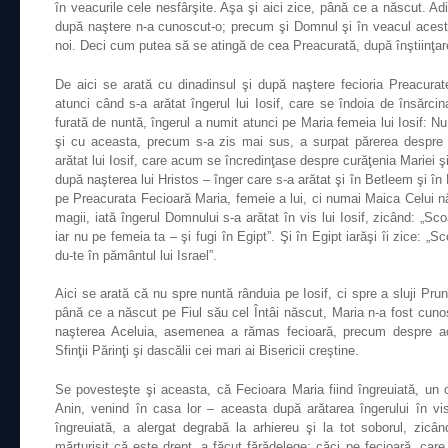
în veacurile cele nesfârşite. Aşa şi aici zice, până ce a născut. Adi
după naştere n-a cunoscut-o; precum şi Domnul şi în veacul acesta 
noi. Deci cum putea să se atingă de cea Preacurată, după înştiinţare
De aici se arată cu dinadinsul şi după naştere fecioria Preacur
atunci când s-a arătat îngerul lui Iosif, care se îndoia de însărci
furată de nuntă, îngerul a numit atunci pe Maria femeia lui Iosif: N
şi cu aceasta, precum s-a zis mai sus, a surpat părerea despre 
arătat lui Iosif, care acum se încredinţase despre curăţenia Mariei 
după naşterea lui Hristos – înger care s-a arătat şi în Betleem şi 
pe Preacurata Fecioară Maria, femeie a lui, ci numai Maica Celui 
magii, iată îngerul Domnului s-a arătat în vis lui Iosif, zicând: „S
iar nu pe femeia ta – şi fugi în Egipt”. Şi în Egipt iarăşi îi zice: „Sc
du-te în pământul lui Israel”.
Aici se arată că nu spre nuntă rânduia pe Iosif, ci spre a sluji Pr
până ce a născut pe Fiul său cel Întâi născut, Maria n-a fost cuno
naşterea Aceluia, asemenea a rămas fecioară, precum despre ace
Sfinţii Părinţi şi dascălii cei mari ai Bisericii creştine.
Se povesteşte şi aceasta, că Fecioara Maria fiind îngreuiată, un o
Anin, venind în casa lor – aceasta după arătarea îngerului în vis
îngreuiată, a alergat degrabă la arhiereu şi la tot soborul, zicând:
mărturisit că este drept, a făcut fărădelege; căci pe fecioară, care