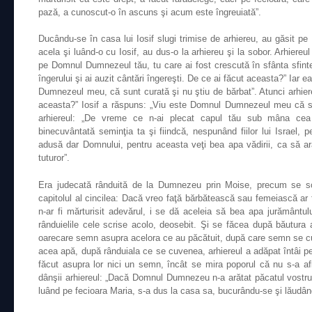
pază, a cunoscut-o în ascuns şi acum este îngreuiată”.
Ducându-se în casa lui Iosif slugi trimise de arhiereu, au găsit p
acela şi luând-o cu Iosif, au dus-o la arhiereu şi la sobor. Arhiereul
pe Domnul Dumnezeul tău, tu care ai fost crescută în sfânta sfintel
îngerului şi ai auzit cântări îngereşti. De ce ai făcut aceasta?” Iar 
Dumnezeul meu, că sunt curată şi nu ştiu de bărbat”. Atunci arhiereu
aceasta?” Iosif a răspuns: „Viu este Domnul Dumnezeul meu că sun
arhiereul: „De vreme ce n-ai plecat capul tău sub mâna ce
binecuvântată seminţia ta şi fiindcă, nespunând fiilor lui Israel, 
adusă dar Domnului, pentru aceasta veţi bea apa vădirii, ca să a
tuturor”.
Era judecată rânduită de la Dumnezeu prin Moise, precum se scr
capitolul al cincilea: Dacă vreo faţă bărbătească sau femeiască ar f
n-ar fi mărturisit adevărul, i se dă aceleia să bea apa jurământul
rânduielile cele scrise acolo, deosebit. Şi se făcea după băutura
oarecare semn asupra acelora ce au păcătuit, după care semn se c
acea apă, după rânduiala ce se cuvenea, arhiereul a adăpat întâi pe 
făcut asupra lor nici un semn, încât se mira poporul că nu s-a afla
dânşii arhiereul: „Dacă Domnul Dumnezeu n-a arătat păcatul vostru,
luând pe fecioara Maria, s-a dus la casa sa, bucurându-se şi lăudân