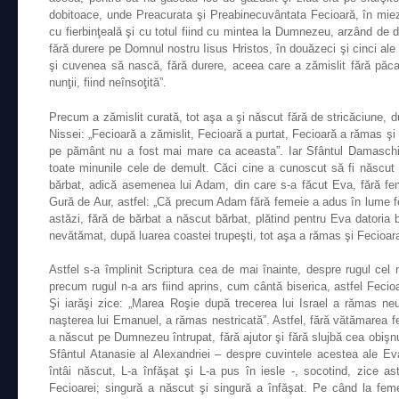
dobitoace, unde Preacurata şi Preabinecuvântata Fecioară, în mie
cu fierbinţeală şi cu totul fiind cu mintea la Dumnezeu, arzând de d
fără durere pe Domnul nostru Iisus Hristos, în douăzeci şi cinci ale
şi cuvenea să nască, fără durere, aceea care a zămislit fără păc
nunţii, fiind neînsoţită”.
Precum a zămislit curată, tot aşa a şi născut fără de stricăciune, d
Nissei: „Fecioară a zămislit, Fecioară a purtat, Fecioară a rămas şi
pe pământ nu a fost mai mare ca aceasta”. Iar Sfântul Damasch
toate minunile cele de demult. Căci cine a cunoscut să fi născut
bărbat, adică asemenea lui Adam, din care s-a făcut Eva, fără fe
Gură de Aur, astfel: „Că precum Adam fără femeie a adus în lume fe
astăzi, fără de bărbat a născut bărbat, plătind pentru Eva datoria
nevătămat, după luarea coastei trupeşti, tot aşa a rămas şi Fecioara
Astfel s-a împlinit Scriptura cea de mai înainte, despre rugul cel
precum rugul n-a ars fiind aprins, cum cântă biserica, astfel Fecio
Şi iarăşi zice: „Marea Roşie după trecerea lui Israel a rămas ne
naşterea lui Emanuel, a rămas nestricată”. Astfel, fără vătămarea fe
a născut pe Dumnezeu întrupat, fără ajutor şi fără slujbă cea obiş
Sfântul Atanasie al Alexandriei – despre cuvintele acestea ale Ev
întâi născut, L-a înfăşat şi L-a pus în iesle -, socotind, zice as
Fecioarei; singură a născut şi singură a înfăşat. Pe când la feme