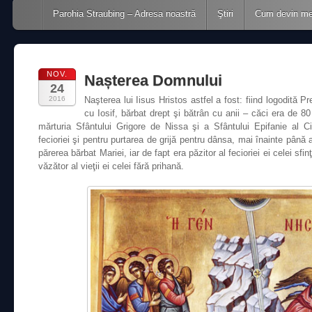
Main menu
Skip to content
Parohia Straubing – Adresa noastră
Ştiri
Cum devin m
NOV.
Nașterea Domnului
24
2016
Naşterea lui Iisus Hristos astfel a fost: fiind logodită 
cu Iosif, bărbat drept şi bătrân cu anii – căci era de 80 
mărturia Sfântului Grigore de Nissa şi a Sfântului Epifanie al Ci
fecioriei şi pentru purtarea de grijă pentru dânsa, mai înainte până
părerea bărbat Mariei, iar de fapt era păzitor al fecioriei ei celei sfi
văzător al vieţii ei celei fără prihană.