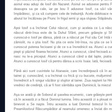
asinul erau aduşi de Iosif din Nazaret. Asinul se adusese pentru 
deasupra sa pe cale, iar pe bou îl adusese Iosif, ca să-l vân
împărătesc, şi ca să cumpere cele de trebuinţă. Acele dobitoace n
aburul lor încălzeau pe Prunc în frigul iernii şi aşa slujeau Stăpânulu
Apoi Iosif s-a închinat Celui născut, cum şi aceleia ce L-a năs
născut dintr-însa este de la Duhul Sfânt, precum grăieşte şi S
cunoscut-o Iosif pe dânsa, până ce a născut pe Fiul său Cel întâi 
zămislit, nu o ştia Iosif. Nu ştia ce este într-însa, nu ştia ce se
cunoscut puterea fecioarei şi de ce s-a învrednicit ea. Atunci a c
piept şi păzind floarea fecioriei. Atunci a cunoscut, când fecioară a 
nasc nu le-a priceput. Atunci a cunoscut când a dat lapte, piatra 
Atunci a cunoscut Iosif că pentru dânsa a scris Isaia: Iată, fecioară
Până aici sunt cuvintele lui Atanasie, care încredinţează că în 
tainei şi, cunoscând, s-a închinat cu frică şi cu bucurie, mulţumind
învrednicit a fi singur văzător şi slujitor al tainei. Ziua naşterii lui Hr
vrednici de credinţă, că ar fi fost sâmbăta spre Duminică, la miezul 
Aşa se arată şi de Soborul al şaselea ecumenic, care grăieşte pentr
că în această zi a făcut Domnul lumina. Întru această zi a plouat 
binevoit a Se naşte. Întru aceasta a luat Domnul botezul în Io
Preamilostivul Răscumpărător al neamului omenesc a înviat din mor