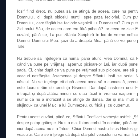
Iosif fiind drept, nu putea să se atingă de aceea, care nu pentr
Domnului, ci, după obiceiul nunţii, spre paza fecioriei. Cum p
Domnului, care făgăduise feciorie veşnică lui Dumnezeu? Cum put
Ziditorului Său, de aceea care era fără prihană? Iar ceea ce zice 
cuvânt, până ce, l-a pus Sfânta Scriptură în loc de vreme neînce
Domnul Domnului Meu: şezi de-a dreapta Mea, până ce voi pune pe 
Tale.
Nu trebuie să înţelegem că numai până atunci vrea Domnul, ca F
când va pune pe vrăjmaşi aşternut picioarelor Lui, iar după pun
şadă. Ci, chiar după ce va pune pe vrăjmaşi sub picioare, are să şa
veacuri nesfârşite. Asemenea şi despre Sfântul Iosif se scrie:
născut. Nu se înţelege că după aceea avea să o cunoască, precum a
este lucru străin de credinţa Bisericii. Dar după naşterea unu
întrupat şi după atâtea minuni ce s-au făcut în vremea naşterii – 
numai că nu a îndrăznit a se atinge de dânsa, dar şi mai mult 
slujindu-i ca unei Maici a lui Dumnezeu, cu frică şi cu cutremur.
Pentru acest cuvânt, până ce, Sfântul Teofilact vorbeşte astfel: „
despre potop grăieşte: Nu s-a mai întors corbul în corabie, până c
nici după aceea nu s-a întors. Chiar Domnul nostru Iisus Hristos gră
veacului. Oare se înţelege că după sfârşitul veacului nu va mai fi c