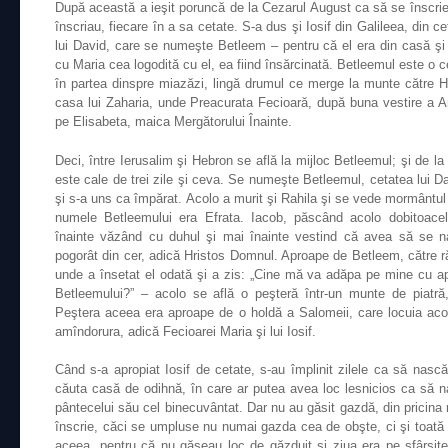
După această a ieşit poruncă de la Cezarul August ca să se înscrie
înscriau, fiecare în a sa cetate. S-a dus şi Iosif din Galileea, din c
lui David, care se numeşte Betleem – pentru că el era din casă şi 
cu Maria cea logodită cu el, ea fiind însărcinată. Betleemul este o 
în partea dinspre miazăzi, lingă drumul ce merge la munte către He
casa lui Zaharia, unde Preacurata Fecioară, după buna vestire a Ar
pe Elisabeta, maica Mergătorului Înainte.
Deci, între Ierusalim şi Hebron se află la mijloc Betleemul; şi de la 
este cale de trei zile şi ceva. Se numeşte Betleemul, cetatea lui Da
şi s-a uns ca împărat. Acolo a murit şi Rahila şi se vede mormântul lu
numele Betleemului era Efrata. Iacob, păscând acolo dobitoacel
înainte văzând cu duhul şi mai înainte vestind că avea să se na
pogorât din cer, adică Hristos Domnul. Aproape de Betleem, către răs
unde a însetat el odată şi a zis: „Cine mă va adăpa pe mine cu apă
Betleemului?” – acolo se află o peşteră într-un munte de piatră
Peştera aceea era aproape de o holdă a Salomeii, care locuia aco
amîndorura, adică Fecioarei Maria şi lui Iosif.
Când s-a apropiat Iosif de cetate, s-au împlinit zilele ca să nasc
căuta casă de odihnă, în care ar putea avea loc lesnicios ca să n
pântecelui său cel binecuvântat. Dar nu au găsit gazdă, din pricina 
înscrie, căci se umpluse nu numai gazda cea de obşte, ci şi toată 
aceea, pentru că nu găseau loc de găzduit şi ziua era pe sfârşit