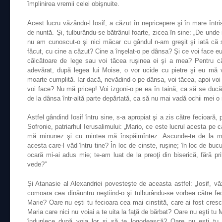
împlinirea vremii celei obişnuite.
Acest lucru văzându-l Iosif, a căzut în nepricepere şi în mare întri
de nuntă. Şi, tulburându-se bătrânul foarte, zicea în sine: „De unde
nu am cunoscut-o şi nici măcar cu gândul n-am greşit şi iată că 
făcut, cu cine a căzut? Cine a înşelat-o pe dânsa? Şi ce voi face eu
călcătoare de lege sau voi tăcea ruşinea ei şi a mea? Pentru c
adevărat, după legea lui Moise, o vor ucide cu pietre şi eu mă v
moarte cumplită. Iar dacă, nevădind-o pe dânsa, voi tăcea, apoi voi 
voi face? Nu mă pricep! Voi izgoni-o pe ea în taină, ca să se du
de la dânsa într-altă parte depărtată, ca să nu mai vadă ochii mei o
Astfel gândind Iosif întru sine, s-a apropiat şi a zis către fecioar
Sofronie, patriarhul Ierusalimului: „Mario, ce este lucrul acesta pe c
mă minunez şi cu mintea mă înspăimîntez. Ascunde-te de la mi
acesta care-l văd întru tine? În loc de cinste, ruşine; în loc de bucu
ocară mi-ai adus mie; te-am luat de la preoţi din biserică, fără 
vede?”
Şi Atanasie al Alexandriei povesteşte de aceasta astfel: „Iosif, v
comoara cea dinăuntru neştiind-o şi tulburându-se vorbea către fec
Marie? Oare nu eşti tu fecioara cea mai cinstită, care ai fost cresc
Maria care nici nu voiai a te uita la faţă de bărbat? Oare nu eşti tu 
înduplece după voia lor şi să te logodească? Oare nu eşti tu M