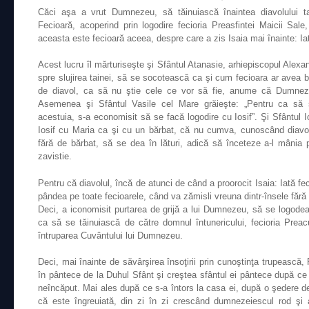
Căci aşa a vrut Dumnezeu, să tăinuiască înaintea diavolului ta
Fecioară, acoperind prin logodire fecioria Preasfintei Maicii Sa
aceasta este fecioară aceea, despre care a zis Isaia mai înainte: Ia
Acest lucru îl mărturiseşte şi Sfântul Atanasie, arhiepiscopul Alexand
spre slujirea tainei, să se socotească ca şi cum fecioara ar avea bă
de diavol, ca să nu ştie cele ce vor să fie, anume că Dumnez
Asemenea şi Sfântul Vasile cel Mare grăieşte:
„Pentru ca să 
acestuia, s-a economisit să se facă logodire cu Iosif”. Şi Sfântul
Iosif cu Maria ca şi cu un bărbat, că nu cumva, cunoscând diavolu
fără de bărbat, să se dea în lături, adică să înceteze a-l mânia
zavistie.
Pentru că diavolul, încă de atunci de când a proorocit Isaia: Iată fe
pândea pe toate fecioarele, când va zămisli vreuna dintr-însele fără 
Deci, a iconomisit purtarea de grijă a lui Dumnezeu, să se logodea
ca să se tăinuiască de către domnul întunericului, fecioria Pre
întruparea Cuvântului lui Dumnezeu.
Deci, mai înainte de săvârşirea însoţirii prin cunoştinţa trupească,
în pântece de la Duhul Sfânt şi creştea sfântul ei pântece după c
neîncăput. Mai ales după ce s-a întors la casa ei, după o şedere de 
că este îngreuiată, din zi în zi crescând dumnezeiescul rod şi 