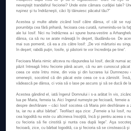
neveştejit trandafirul fecioriei? Unde este cămara curăţiei tale?
ruşinez şi tu îndrăzneşti, căci îţi tăinuiesc păcatul tău?”
Acestea şi multe altele zicând Iosif către dânsa, o! cât se ruş
porumbiţa cea fără prihană, fecioara cea curată, rumenindu-se la f
ale lui Iosif. Nici nu îndrăznea a-i spune buna-vestire a Arhanghelu
dânsa, ca să nu se arate măreaţă în deşert, lăudându-se. De aces
mai sus pomenit, că ea a zis către Iosif: „De voi mărturisi eu sing
în deşert; rabdă puţin, Iosife, şi păstorii te vor încredinţa pe tine”.
Fecioara Maria nimic altceva nu răspundea lui Iosif, decât numai a
păzit întreagă întru feciorie până acum, că nu am cunoscut păcat 
ceea ce este întru mine, din voia şi din lucrarea lui Dumnezeu 
omeneşti, socotind că din păcat este ceea ce s-a zămislit. Însă,
vădească pe dânsa, ci voia să o lase pe ascuns şi să se ducă de l
Acestea gândind el, iată îngerul Domnului i s-a arătat în vis, zicând:
lua pe Maria, femeia ta. Aici îngerul numeşte pe fecioară, femeie a l
despre desfrânare – căci Iosif socotea că Maria prin desfrânare a 
ta, iar nu a altui bărbat”. Teofilact aşa zice: „Femeie a lui Iosif,
cea logodită nu este cu altcineva însoţită, încă şi pentru aceea o n
cu fecioria să fie cinstită şi nunta cea după lege”. Aşa socoteş
fecioară, zice, cu bărbat logodită, ca şi fecioria să se cinstească ş