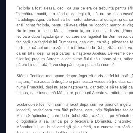
Fecioria a fost aleasă, deci, ca una ce era de trebuinţă pentru sfin
începătura nunţii, s-a rânduit ca legiuită, să nu se socoteas
fărădelege. Apoi, că Iosif să fie martor adevărat al curăţiei, şi ea s
ar fi întinat fecioria, pentru că avea chiar pe logodnic martor al vieţi
Nu te teme a lua pe Maria, femeia ta, ca şi cum ar fi zis: „Prime
fecioară după făgăduinţa ei, cu care s-a făgăduit lui Dumnezeu; 
fecioară s-a făgăduit lui Dumnezeu, cea dintii ca să-şi păzească fec
te teme, că cel ce s-a zămislit într-însa de la Duhul Sfânt este: va
ca un tată, deşi nu eşti părtaş la naşterea Aceluia. De vreme ce 
fiilor lor, precum Avraam a dat nume fiului său Isaac şi tu, măca
părere fiindu-i tată, îi vei sluji părinteşte punându-i nume”.
Sfântul Teofilact mai spune despre înger că a zis astfel lui Iosif: 
naştere, însă această dregătorie părintească voiesc să ţi-o dau, ca
nume Pruncului, deşi nu este naşterea ta, dar trebuie să te arăţi ca
fi Iisus, care înseamnă Mântuitor, pentru că Acesta va mântui pe p
Sculându-se Iosif din somn a făcut după cum i-a poruncit îngerul
logodită, pe fecioara cea fără prihană, care, prin făgăduinţa fecior
Maica Stăpânului şi care de la Duhul Sfânt a zămislit pe Mântuitoru
o logodnică a sa, iar ca pe o fecioară a Domnului, cinstind-o f
Mântuitorului, cu bună credinţă şi cu frică, n-a cunoscut-o până 
Teofilact, nu s-a atins de dânsa niciodată.