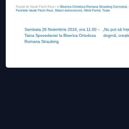
Postat de Vasile Florin Reut
•
in
Biserica Ortodoxa Romana Straubing Germania
,
Parintele Vasile Florin Reut
,
Sfaturi duhovnicesti
,
Sfintii Parinti
,
Toate
Post navigation
Sambata 26 Noiembrie 2016, ora 11:00 –
„Nu pot să înțe
Taina Spovedaniei la Biserica Ortodoxa
dogmă, creștin
Romana Straubing