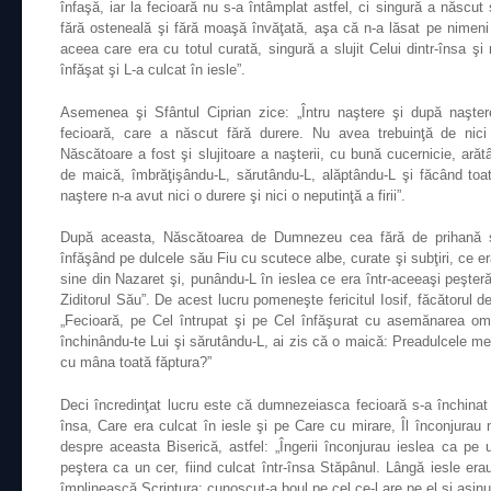
înfaşă, iar la fecioară nu s-a întâmplat astfel, ci singură a născut
fără osteneală şi fără moaşă învăţată, aşa că n-a lăsat pe nimen
aceea care era cu totul curată, singură a slujit Celui dintr-însa ş
înfăşat şi L-a culcat în iesle”.
Asemenea şi Sfântul Ciprian zice: „Întru naştere şi după naşte
fecioară, care a născut fără durere. Nu avea trebuinţă de nici
Născătoare a fost şi slujitoare a naşterii, cu bună cucernicie, arăt
de maică, îmbrăţişându-L, sărutându-L, alăptându-L şi făcând toat
naştere n-a avut nici o durere şi nici o neputinţă a firii”.
După aceasta, Născătoarea de Dumnezeu cea fără de prihană şi s
înfăşând pe dulcele său Fiu cu scutece albe, curate şi subţiri, ce e
sine din Nazaret şi, punându-L în ieslea ce era într-aceeaşi peşter
Ziditorul Său”. De acest lucru pomeneşte fericitul Iosif, făcătorul 
„Fecioară, pe Cel întrupat şi pe Cel înfăşurat cu asemănarea ome
închinându-te Lui şi sărutându-L, ai zis că o maică: Preadulcele meu
cu mâna toată făptura?”
Deci încredinţat lucru este că dumnezeiasca fecioară s-a închinat
însa, Care era culcat în iesle şi pe Care cu mirare, Îl înconjurau 
despre aceasta Biserică, astfel: „Îngerii înconjurau ieslea ca p
peştera ca un cer, fiind culcat într-însa Stăpânul. Lângă iesle er
împlinească Scriptura: cunoscut-a boul pe cel ce-l are pe el şi asin