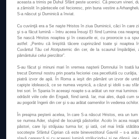
aceasta a trimis pe Duhul Sfânt peste ucenici. Că precum vineri, du
a zămislit în pântecele cel fecioresc, prin buna vestire a Arhanghelu
S-a născut şi Duminică a înviat.
Cu cuviinţă era a Se naşte Hristos în ziua Duminicii, căci în care
şi s-a făcut lumină – întru aceea Însuşi El fiind Lumina cea neaprop
Se nască Hristos noaptea şi în ceasurile ei, cu proorocie s-a spus 
astfel: „Pentru că liniştită tăcere cuprinzând toate şi noaptea î
Cuvântul Tău cel Atotputernic din cer, de la scaunul împărăţiei, a
pământului celui pierzător”.
S-au făcut şi minuni mari în vremea naşterii Domnului în toată l
trecut Domnul nostru prin poarta fecioriei cea pecetluită cu curăţia, 
piatră izvor de apă. În Roma a ieşit din pământ un izvor de untd
capişte idolească, ce se numea veşnică, a căzut şi idolii s-au sfăr
trei sori. În Spania în aceeaşi noapte s-a arătat un nor mai luminos
odrăslit viile cele din Engadi, fiind iarnă. Iar, mai ales, după cum 
au pogorât îngerii din cer şi s-au arătat oamenilor în vederea ochilor.
În preajma peşterii acelea, în care S-a născut Hristos, era un turn
se numea Ader, slujind de locuinţă păstorilor. Acolo în acea noap
păstori, care îşi străjuiau turma lor; şi iată, cel mai întâi stătăto
socoteşte Sfântul Ciprian că este binevestitorul Gavriil – s-a arăt
slavă cerească şi cu aceeaşi lumină strălucindu-i şi pe dânşii, iar e