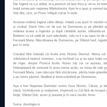
Dar îngerul ce s-a arătat, le-a poruncit să lase frica şi să nu se tea
toată lumea prin naşterea Mântuitorului. Apoi le-a spus şi semnul bu
Veţi afla, zice, un Prunc înfăşat culcat în iesle.
Acestea vorbind îngerul către dânşii, îndată s-au auzit în văzduh 
şi zicând: Slavă întru cei de sus lui Dumnezeu şi pe pământ p
vederea aceea a îngerului şi după cântările auzite, sfătuindu-se
Betleem ca să vadă de sunt adevărate, cele ce li s-au spus lor de că
Fecioară Maria, Născătoarea de Dumnezeu, pe Sfântul Iosif, logodni
pus în iesle.
Crezând fără îndoială că Acela este Hristos Domnul, Mesia cel 
mântuiască neamul omenesc, s-au închinat Lui şi au spus toate cele
de înger, despre Pruncul Acela. Atunci toţi cei ce auzeau, a
întâmplaseră de veniseră în acea vreme acolo, se mirau de cele gră
Fecioară Maria, care născuse fără stricăciune, păstra toate graiuril
s-au întors păstorii, lăudând şi binecuvântând pe Dumnezeu.
Aşa a fost Naşterea Domnului nostru Iisus Hristos, Căruia, şi de l
slavă, închinăciune şi mulţumire, împreună cu Cel fără de început a
fiinţă, Sfântul Duh, acum şi pururea şi în vecii vecilor. Amin.
Sursa: doxologia.ro