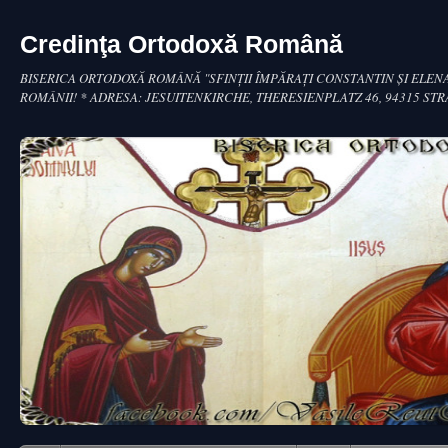
Credinţa Ortodoxă Română
BISERICA ORTODOXĂ ROMÂNĂ "SFINŢII ÎMPĂRAŢI CONSTANTIN ŞI ELENA
ROMÂNII! * ADRESA: JESUITENKIRCHE, THERESIENPLATZ 46, 94315 ST