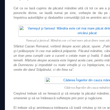
Cel ce se lasă cuprins de păcatul mândriei uită că tot ce are a 
poruncile divine, se laudă numai pe sine, vorbeşte de rău pe al
împotriva autorităţilor şi rânduielilor comunităţii (să ne amintim aici
Vameşul şi fariseul: Mândria este cel mai mare păcat dintre toate păca
Sfântul Casian Romanul, vorbind despre acest păcat, spune:
„Pati
şi-l prăbuşeşte în cea mai adâncă prăpastie. Păcatul mândriei, când
un tiran prea cumplit care a cucerit o cetate mare şi înaltă, îl dar
temelii. Mărturie despre aceasta este îngerul acela care, pentru mândr
de Dumnezeu şi impodobit cu toate virtuţile şi cu înţelepciune, n
venite din darul Stăpânului, ci din firea sa“.
Căderea Îngerilor din cauza mândriei
Creştinul trebuie să se ferească şi să renunţe la păcatul mândriei,
smereniei şi să se întărească sufleteşte prin post şi rugăciune.
El trebuie să-şi aminteasca totdeauna că toată virtutea şi tot ce 