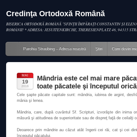
Credinţa Ortodoxă Română
BISERICA ORTODOXĂ ROMÂNĂ "SFINŢII ÎMPĂRAŢI CONSTANTIN ŞI ELENA
ROMÂNII! * ADRESA: JESUITENKIRCHE, THERESIENPLATZ 46, 94315 ST
Main menu
Skip to content
Parohia Straubing – Adresa noastră
Ştiri
Cum devin m
MAI
Mândria este cel mai mare păcat
19
toate păcatele şi începutul orică
2016
Cele şapte păcate capitale sunt: mândria, iubirea de argint, desfr
mânia şi lenea.
Mândria, care, după cuvântul Sf. Scripturi, izvorăşte din inima o
măsură şi atitudinea de superioritate sau de dispreţ faţă de ceilalţi 
Deoarece prin mândrie au căzut atât îngerii cei răi, cat şi cei di
începutul păcatului.