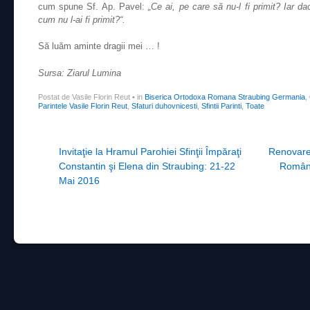
cum spune Sf. Ap. Pavel:
„Ce ai, pe care să nu-l fi primit? Iar dac
cum nu l-ai fi primit?“.
Să luăm aminte dragii mei … !
Sursa: Ziarul Lumina
Postat de Vasile Florin Reut
•
in
Biserica Ortodoxa Romana Straubing Germania
,
Parintele Vasile Florin Reut
,
Sfaturi duhovnicesti
,
Sfintii Parinti
,
Toate
Post navigation
Invitaţie la Hramul Parohiei Sfinţii Împăraţi
Renovarea
Constantin şi Elena din Straubing: 21-22
Române
Mai 2016