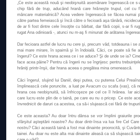
„Ce este această nouă şi neobişnuită asemănare îngerească ce s-a 
chip fără de trup, aducând hrană care hrăneşte trupul, cel cu fi
mâncare materialnică? Acea vedere îngerească se făcea numai pre
către partea femeiască şi încă către o fecioară aşa tânără, nicidec
de ar fi fost dintre cele însoţite cu bărbat, dar fără copii, s-ar fi 
rugat Ana odinioară -, atunci nu m-aş fi minunat de arătarea îngerea
Dar fecioara astfel de lucru nu cere şi, precum văd, totdeauna i se 
mai mare mirare, în spaimă şi în îndoială. Căci, ce poate să fie 
îngerul? Ce este hrana aceea ce i se aduce? Şi de unde se ia? Cin
face acea pâine? Pentru că îngerii nu se îngrijesc pentru trebuinţel
hrăniţi printr-înşii, dar hrana aceea o pregătea mina omenească.
Căci îngerul, slujind lui Daniil, deşi putea, cu puterea Celui Preaîna
împlinească cele poruncite, a luat pe Avacum cu scafa (vas), că 
hrana cea neobişnuită, să înfricoşeze pe cel ce îl hrănea. Iar aici
care lucru este plin de o taină, pe care eu nu o pricep. Ce este ace
învrednicit de daruri ca acestea, ca să-i slujească cei fără de trupuri
Ce este aceasta? Au doar întru dânsa se vor împlini graiurile pro
sfârşitul aşteptării noastre? Au doar dintr-însa va lua fire Cel C
nostru? Căci această taină a fost mai dinainte proorocită, şi Cuvân
tainei. Au doar nu este alta mai dinainte aleasă ca să slujească tai
care o văd?