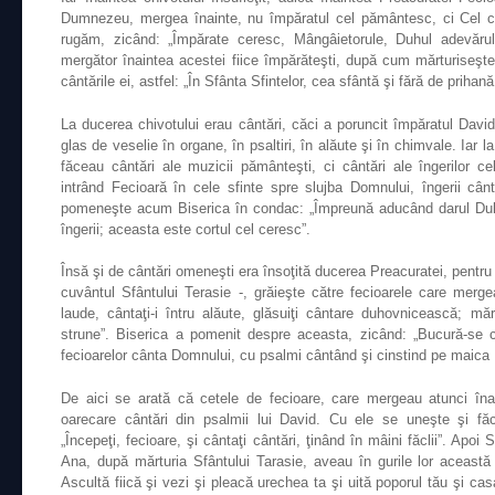
Dumnezeu, mergea înainte, nu împăratul cel pământesc, ci Cel ce
rugăm, zicând: „Împărate ceresc, Mângâietorule, Duhul adevăru
mergător înaintea acestei fiice împărăteşti, după cum mărturiseşt
cântările ei, astfel: „În Sfânta Sfintelor, cea sfântă şi fără de prih
La ducerea chivotului erau cântări, căci a poruncit împăratul David
glas de veselie în organe, în psaltiri, în alăute şi în chimvale. Iar 
făceau cântări ale muzicii pământeşti, ci cântări ale îngerilor c
intrând Fecioară în cele sfinte spre slujba Domnului, îngerii cân
pomeneşte acum Biserica în condac: „Împreună aducând darul Duh
îngerii; aceasta este cortul cel ceresc”.
Însă şi de cântări omeneşti era însoţită ducerea Preacuratei, pent
cuvântul Sfântului Terasie -, grăieşte către fecioarele care mergea
laude, cântaţi-i întru alăute, glăsuiţi cântare duhovnicească; mă
strune”. Biserica a pomenit despre aceasta, zicând: „Bucură-se 
fecioarelor cânta Domnului, cu psalmi cântând şi cinstind pe maica 
De aici se arată că cetele de fecioare, care mergeau atunci îna
oarecare cântări din psalmii lui David. Cu ele se uneşte şi făc
„Începeţi, fecioare, şi cântaţi cântări, ţinând în mâini făclii”. Apoi Sf
Ana, după mărturia Sfântului Tarasie, aveau în gurile lor această 
Ascultă fiică şi vezi şi pleacă urechea ta şi uită poporul tău şi casa