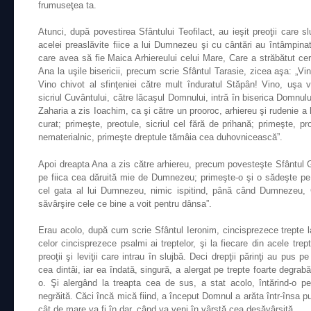
frumuseţea ta.
Atunci, după povestirea Sfântului Teofilact, au ieşit preoţii care s
acelei preaslăvite fiice a lui Dumnezeu şi cu cântări au întâmpin
care avea să fie Maica Arhiereului celui Mare, Care a străbătut ce
Ana la uşile bisericii, precum scrie Sfântul Tarasie, zicea aşa: „Vino
Vino chivot al sfinţeniei către mult înduratul Stăpân! Vino, uşa vie
sicriul Cuvântului, către lăcaşul Domnului, intră în biserica Domnului
Zaharia a zis Ioachim, ca şi către un prooroc, arhiereu şi rudenie a l
curat; primeşte, preotule, sicriul cel fără de prihană; primeşte, pr
nematerialnic, primeşte dreptule tămâia cea duhovnicească”.
Apoi dreapta Ana a zis către arhiereu, precum povesteşte Sfântul 
pe fiica cea dăruită mie de Dumnezeu; primeşte-o şi o sădeşte pe 
cel gata al lui Dumnezeu, nimic ispitind, până când Dumnezeu, 
săvârşire cele ce bine a voit pentru dânsa”.
Erau acolo, după cum scrie Sfântul Ieronim, cincisprezece trepte l
celor cincisprezece psalmi ai treptelor, şi la fiecare din acele tr
preoţii şi leviţii care intrau în slujbă. Deci drepţii părinţi au pus 
cea dintâi, iar ea îndată, singură, a alergat pe trepte foarte degrabă
o. Şi alergând la treapta cea de sus, a stat acolo, întărind-o
negrăită. Căci încă mică fiind, a început Domnul a arăta într-însa 
cât de mare va fi în dar, când va veni în vârstă cea desăvârşită.