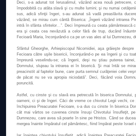
Deci, s-a adunat tot Ierusalimul, văzând acea nouă petrecere, 
împodobită cu atâta slavă şi cu multe lumini; şi nu numai cetăţenii 
sus, adică sfinţii îngeri, s-au adunat să vadă preaslăvita ducer
văzând, se mirau cum cântă Biserica: „Îngerii văzând intrarea Pr
intră în sfânta sfintelor…”. Deci împreună cu ceata pământească ce
era şi ceata cea nevăzută a celor fără de trup, ducând înăuntru
Fecioară Maria, înconjurând-o ca pe un vas ales al lui Dumnezeu, 
Sfântul Gheorghe, Arhiepiscopul Nicomidiei, aşa grăieşte despre
Fecioara către uşile bisericii, înconjurând-o pe ea îngerii şi cu to
împreună veselindu-se; că îngerii, deşi nu ştiau puterea tainei
Domnului, slujeau la intrarea ei în biserică. Şi mai întâi se mi
preacinstit al faptelor bune, care purta semnul curăţeniei celei veşn
de păcat nu se va apropia niciodată”. Deci, făcând voia Domnulu
poruncită.
Astfel, cu cinste şi cu slavă era petrecută în biserica Domnului,
oameni, ci şi de îngeri. Căci de vreme ce chivotul Legii vechi, ce
închipuirea Preacuratei Fecioare, s-a dus cu cinste în biserica Do
cât mai vârtos se cuvenea cinste însuşi Chivotului însufleţit, p
Dumnezeu, care avea să poarte în sine pe Hristos. Când se ducea c
mergea înainte împăratul cel pământesc, fiind împărat peste Israel
Iar înaintea chivotului însufleţit, adică înaintea Preacuratei Fec