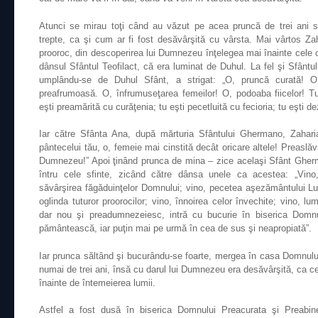
Atunci se mirau toţi când au văzut pe acea pruncă de trei ani 
trepte, ca şi cum ar fi fost desăvârşită cu vârsta. Mai vârtos Z
prooroc, din descoperirea lui Dumnezeu înţelegea mai înainte cele 
dânsul Sfântul Teofilact, că era luminat de Duhul. La fel şi Sfântu
umplându-se de Duhul Sfânt, a strigat: „O, pruncă curată! O
preafrumoasă. O, înfrumuseţarea femeilor! O, podoaba fiicelor! Tu
eşti preamărită cu curăţenia; tu eşti pecetluită cu fecioria; tu eşti 
Iar către Sfânta Ana, după mărturia Sfântului Ghermano, Zahari
pântecelui tău, o, femeie mai cinstită decât oricare altele! Preaslăv
Dumnezeu!” Apoi ţinând prunca de mina – zice acelaşi Sfânt Gherm
întru cele sfinte, zicând către dânsa unele ca acestea: „Vino,
săvârşirea făgăduinţelor Domnului; vino, pecetea aşezământului Lui; 
oglinda tuturor proorocilor; vino, înnoirea celor învechite; vino, lu
dar nou şi preadumnezeiesc, intră cu bucurie în biserica Domn
pământească, iar puţin mai pe urmă în cea de sus şi neapropiată”.
Iar prunca săltând şi bucurându-se foarte, mergea în casa Domnului
numai de trei ani, însă cu darul lui Dumnezeu era desăvârşită, ca
înainte de întemeierea lumii.
Astfel a fost dusă în biserica Domnului Preacurata şi Preabin