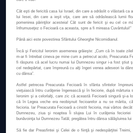
Cât eşti de fericită casa lui Israel, din care a odrăslit o vlăstară ca 
lui Iesei, din care a ieşit viţa, care are să odrăslească lumii fl
pomenirea părinţilor acesteia! Cât sunt de fericit şi eu cel ce 
înfrumuseţez o Fecioară ca aceasta, spre a fi mireasa Cuvântului!”
Până aici este povestirea Sfântului Gheorghe Nicomidianul.
Încă şi Fericitul Ieronim asemenea grăieşte: „Cum că în toate zile
m-ar fi întrebat cineva pe mine cum a petrecut acolo, Preacurata Fe
fi răspuns că acel lucru numai lui Dumnezeu singur i-a fost ştiut şi 
cel nedepărtat, care împreună cu alţi îngeri venea adeseori la dâ
cu dânsa”.
Astfel petrecea Preacurata Fecioară în sfânta sfintelor împreun
vieţuiască întru curăţenie îngerească şi în feciorie, după mărturia sf
Ieronim şi a celorlalţi, care zic că această Fecioară singură şi-a l
că în Legea veche era neobişnuit fecioarelor a nu se mărita, căc
fecioria. Iar Preacurata Fecioară a cinstit fecioria, mai vârtos decât
Dumnezeu, ziua şi noaptea Îi slujea Lui în curăţenia fecioriei
bunăvoinţa lui Dumnezeu Tatăl, pregătea întru dânsa sălăşluirea l
Să fie dar Preasfintei şi Celei de o fiinţă şi nedespărţitei Treimi,