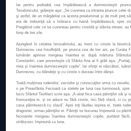
Iar pentru podoabă cea împărătească a dumnezeieştii prunce, 
Tesalonicului, grăieşte aşa: „Se cuvenea ca intrarea pruncei celei d
şi astfel, de un mărgăritar ca acesta prealuminat şi de mult preţ s
era de trebuinţă să o îmbrace cu haină împărătească, spre sl
Pregătind cele ce se cuveneau pentru cinstită şi slăvita intrare, au 
timp de trei zile.
Ajungând în cetatea Ierusalimului, au mers cu cinste la biserică,
Dumnezeu cea însufleţită, pe prunca cea de trei ani, pe Curata F
lumânări aprinse mergeau înaintea ei, după mărturia Sfântului 
Constantin, care povesteşte că Sfânta Ana ar fi grăit aşa: „Purtaţi, f
mea şi înaintea dumnezeieştii copile”. Iar sfinţii ei născători, luând
Dumnezeu, cu blândeţe şi cu cinste o duceau între dânşii.
Toată mulţimea rudeniilor, vecinilor şi cunoscuţilor urma cu veselie, 
o pe Preasfânta Fecioară ca stelele pe luna cea luminoasă, spre 
lucru Sfântul Teofilact scrie aşa: „A uitat fiica casa părinţilor săi şi
frumuseţea ei, şi se aduce nu fără cinste, nici fără slavă, ci cu 
casa părintească cu slavă”. Apoi toţi lăudau ieşirea ei, toate rudeni
dragostei, urmau părinţilor ei. Părinţii se bucurau împreună cu părint
fecioarele mergeau înaintea dumnezeieştii copile, purtând făcli
strălucesc împreună cu luna.