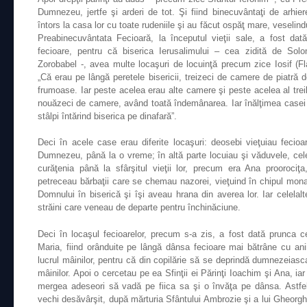
Dumnezeu, jertfe şi arderi de tot. Şi fiind binecuvântaţi de arhie
întors la casa lor cu toate rudeniile şi au făcut ospăţ mare, veseli
Preabinecuvântata Fecioară, la începutul vieţii sale, a fost da
fecioare, pentru că biserica Ierusalimului – cea zidită de Solo
Zorobabel -, avea multe locaşuri de locuinţă precum zice Iosif (Flav
„Că erau pe lângă peretele bisericii, treizeci de camere de piatră de
frumoase. Iar peste acelea erau alte camere şi peste acelea al treil
nouăzeci de camere, având toată îndemânarea. Iar înălţimea casei er
stâlpi întărind biserica pe dinafară”.
Deci în acele case erau diferite locaşuri: deosebi vieţuiau fecioa
Dumnezeu, până la o vreme; în altă parte locuiau şi văduvele, ce
curăţenia până la sfârşitul vieţii lor, precum era Ana proorociţa,
petreceau bărbaţii care se chemau nazorei, vieţuind în chipul monahi
Domnului în biserică şi îşi aveau hrana din averea lor. Iar celelal
străini care veneau de departe pentru închinăciune.
Deci în locaşul fecioarelor, precum s-a zis, a fost dată prunca c
Maria, fiind orânduite pe lângă dânsa fecioare mai bătrâne cu anii
lucrul mâinilor, pentru că din copilărie să se deprindă dumnezeiasca
mâinilor. Apoi o cercetau pe ea Sfinţii ei Părinţi Ioachim şi Ana, i
mergea adeseori să vadă pe fiica sa şi o învăţa pe dânsa. Astfel
vechi desăvârşit, după mărturia Sfântului Ambrozie şi a lui Gheorghe