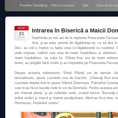
Main menu
Skip to content
Parohia Straubing – Adresa noastră
Ştiri
Cum devin m
NOV.
Intrarea în Biserică a Maicii Do
21
2018
Împlinindu-se trei ani de la naşterea Preacuratei Fecioare
Ana, şi-au adus aminte de făgăduinţa lor, ca să dea î
Deci, au voit a împlini cu fapta ceea ce făgăduiseră cu cuvântul. 
unde vieţuiau, rudenii care erau de neam împărătesc şi arhieresc,
neam împărătesc, iar soţia lui, Sfânta Ana, era de neam arhiere
tinere, au pregătit făclii multe şi au împodobit pe Preacurata Feci
Despre aceasta mărturisesc Sfinţii Părinţi cei de demult. Ast
Ierusalimului, spune cuvintele zise de Ioachim: „Chemaţi fiice evrei
cuvintele dreptei Ana le spune Sfântul Ghermano, Patriarhul Constant
care le-au făcut buzele mele le voi da Domnului. Pentru aceasta am a
am chemat preoţi, şi pe rudeniile mele, zicând tuturor: Bucuraţi
arătat astăzi şi maică şi înainte povăţuitoare, dând pe fiica mea, n
Dumnezeu, Împăratul ceresc”.