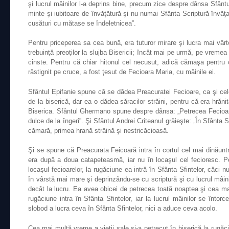
şi lucrul mâinilor l-a deprins bine, precum zice despre dânsa Sfântu
minte şi iubitoare de învăţătură şi nu numai Sfânta Scriptură învăţa, c
cusături cu mătase se îndeletnicea”.
Pentru priceperea sa cea bună, era tuturor mirare şi lucra mai vârt
trebuinţă preoţilor la slujba Bisericii; încât mai pe urmă, pe vreme
cinste. Pentru că chiar hitonul cel necusut, adică cămaşa pentru
răstignit pe cruce, a fost ţesut de Fecioara Maria, cu mâinile ei.
Sfântul Epifanie spune că se dădea Preacuratei Fecioare, ca şi celo
de la biserică, dar ea o dădea săracilor străini, pentru că era hră
Biserica. Sfântul Ghermano spune despre dânsa: „Petrecea Fecioară
dulce de la îngeri”. Şi Sfântul Andrei Criteanul grăieşte: „În Sfânta 
cămară, primea hrană străină şi nestricăcioasă.
Şi se spune că Preacurata Feicoară intra în cortul cel mai dinăuntr
era după a doua catapeteasmă, iar nu în locaşul cel fecioresc. P
locaşul fecioarelor, la rugăciune ea intră în Sfânta Sfintelor, căci n
în vârstă mai mare şi deprinzându-se cu scriptură şi cu lucrul mâin
decât la lucru. Ea avea obicei de petrecea toată noaptea şi cea mai
rugăciune intra în Sfânta Sfintelor, iar la lucrul mâinilor se întor
slobod a lucra ceva în Sfânta Sfintelor, nici a aduce ceva acolo.
Cea mai multă vreme a vieţii sale şi-a petrecut în biserică la rug