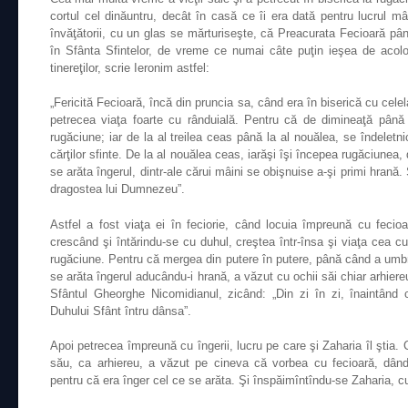
cortul cel dinăuntru, decât în casă ce îi era dată pentru lucrul mâi
învăţătorii, cu un glas se mărturiseşte, că Preacurata Fecioară pân
în Sfânta Sfintelor, de vreme ce numai câte puţin ieşea de acolo
tinereţilor, scrie Ieronim astfel:
„Fericită Fecioară, încă din pruncia sa, când era în biserică cu celel
petrecea viaţa foarte cu rânduială. Pentru că de dimineaţă până l
rugăciune; iar de la al treilea ceas până la al nouălea, se îndeletni
cărţilor sfinte. De la al nouălea ceas, iarăşi îşi începea rugăciunea,
se arăta îngerul, dintr-ale cărui mâini se obişnuise a-şi primi hrană
dragostea lui Dumnezeu”.
Astfel a fost viaţa ei în feciorie, când locuia împreună cu fecioa
crescând şi întărindu-se cu duhul, creştea într-însa şi viaţa cea cu
rugăciune. Pentru că mergea din putere în putere, până când a umbri
se arăta îngerul aducându-i hrană, a văzut cu ochii săi chiar arhier
Sfântul Gheorghe Nicomidianul, zicând: „Din zi în zi, înaintând 
Duhului Sfânt întru dânsa”.
Apoi petrecea împreună cu îngerii, lucru pe care şi Zaharia îl ştia. C
său, ca arhiereu, a văzut pe cineva că vorbea cu fecioară, dându
pentru că era înger cel ce se arăta. Şi înspăimîntîndu-se Zaharia, c