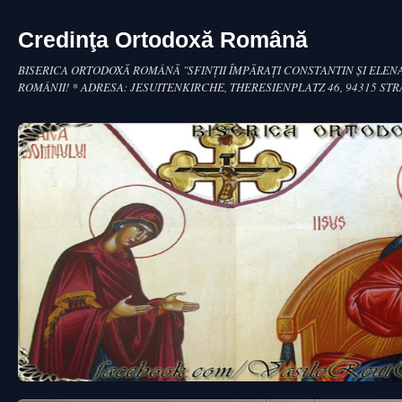
Credinţa Ortodoxă Română
BISERICA ORTODOXĂ ROMÂNĂ "SFINŢII ÎMPĂRAŢI CONSTANTIN ŞI ELENA
ROMÂNII! * ADRESA: JESUITENKIRCHE, THERESIENPLATZ 46, 94315 ST