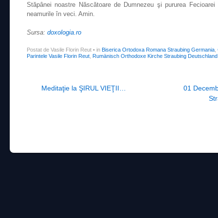
Stăpânei noastre Născătoare de Dumnezeu şi pururea Fecioarei M
neamurile în veci. Amin.
Sursa:
doxologia.ro
Postat de Vasile Florin Reut
•
in
Biserica Ortodoxa Romana Straubing Germania
,
Parintele Vasile Florin Reut
,
Rumänisch Orthodoxe Kirche Straubing Deutschland
Post navigation
Meditaţie la ŞIRUL VIEŢII…
01 Decembr
Str