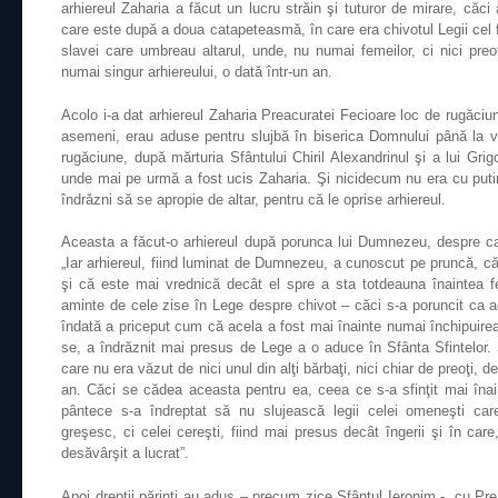
arhiereul Zaharia a făcut un lucru străin şi tuturor de mirare, căci
care este după a doua catapeteasmă, în care era chivotul Legii cel f
slavei care umbreau altarul, unde, nu numai femeilor, ci nici preoţi
numai singur arhiereului, o dată într-un an.
Acolo i-a dat arhiereul Zaharia Preacuratei Fecioare loc de rugăciun
asemeni, erau aduse pentru slujbă în biserica Domnului până la vr
rugăciune, după mărturia Sfântului Chiril Alexandrinul şi a lui Grigo
unde mai pe urmă a fost ucis Zaharia. Şi nicidecum nu era cu putin
îndrăzni să se apropie de altar, pentru că le oprise arhiereul.
Aceasta a făcut-o arhiereul după porunca lui Dumnezeu, despre care
„Iar arhiereul, fiind luminat de Dumnezeu, a cunoscut pe pruncă, c
şi că este mai vrednică decât el spre a sta totdeauna înaintea f
aminte de cele zise în Lege despre chivot – căci s-a poruncit ca ace
îndată a priceput cum că acela a fost mai înainte numai închipuirea
se, a îndrăznit mai presus de Lege a o aduce în Sfânta Sfintelor. 
care nu era văzut de nici unul din alţi bărbaţi, nici chiar de preoţi, 
an. Căci se cădea aceasta pentru ea, ceea ce s-a sfinţit mai înain
pântece s-a îndreptat să nu slujească legii celei omeneşti ca
greşesc, ci celei cereşti, fiind mai presus decât îngerii şi în ca
desăvârşit a lucrat”.
Apoi drepţii părinţi au adus – precum zice Sfântul Ieronim -, cu Preab