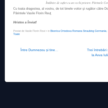
Întâlnire de suflet cu un vechi prieten: Părintele Co
Cu toata dragostea, al vostru, de tot binele voitor şi rugător către D
Părintele Vasile Florin Reuţ
Hristos a Înviat!
Postat de Vasile Florin Reut
•
in
Biserica Ortodoxa Romana Straubing Germania
,
Toate
Post navigation
Între Dumnezeu și tine…
Trei întrebări
la Avva Iul