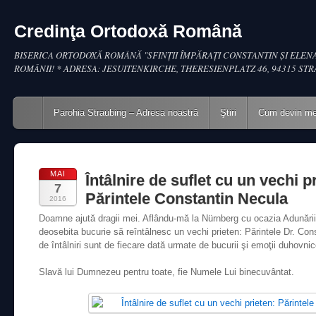
Credinţa Ortodoxă Română
BISERICA ORTODOXĂ ROMÂNĂ "SFINŢII ÎMPĂRAŢI CONSTANTIN ŞI ELENA
ROMÂNII! * ADRESA: JESUITENKIRCHE, THERESIENPLATZ 46, 94315 ST
Main menu
Skip to content
Parohia Straubing – Adresa noastră
Ştiri
Cum devin m
MAI
Întâlnire de suflet cu un vechi p
7
Părintele Constantin Necula
2016
Doamne ajută dragii mei. Aflându-mă la Nürnberg cu ocazia Adunării
deosebita bucurie să reîntâlnesc un vechi prieten: Părintele Dr. Con
de întâlniri sunt de fiecare dată urmate de bucurii şi emoţii duhovnic
Slavă lui Dumnezeu pentru toate, fie Numele Lui binecuvântat.